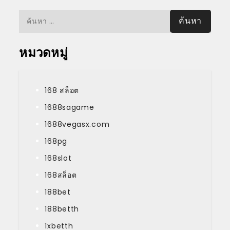
ค้นหา
สำหรับ:
หมวดหมู่
168 สล็อต
1688sagame
1688vegasx.com
168pg
168slot
168สล็อต
188bet
188betth
1xbetth