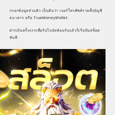
กรอกข้อมูลส่วนตัว เป็นต้นว่า เบอร์โทรศัพท์รวมทั้งบัญชี
ธนาคาร หรือ TrueMoneyWallet.
ฝากเงินครั้งแรกเพื่อรับโบนัสต้อนรับแล้วก็เริ่มปั่นสล็อต
ทันที.