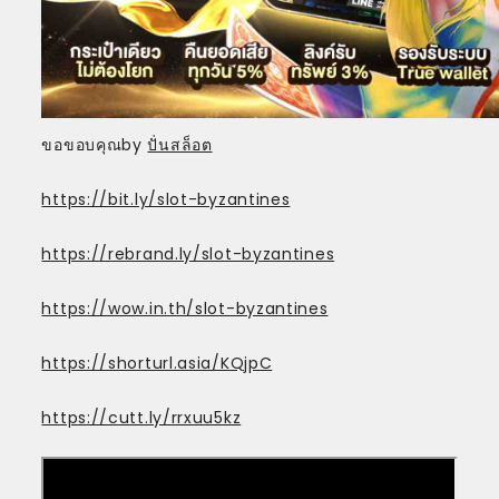
ขอขอบคุณby
ปั่นสล็อต
https://bit.ly/slot-byzantines
https://rebrand.ly/slot-byzantines
https://wow.in.th/slot-byzantines
https://shorturl.asia/KQjpC
https://cutt.ly/rrxuu5kz