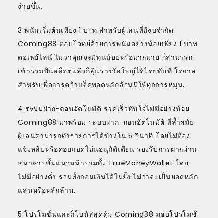
ง่ายขึ้น.
3.พนันเริ่มต้นเพียง 1 บาท สำหรับผู้เล่นที่มีงบจำกัด
Coming88 ตอบโจทย์ด้วยการพนันอย่างน้อยเพียง 1 บาท
ต่อเพย์ไลน์ ไม่ว่าคุณจะมีทุนน้อยหรือมากมาย ก็สามารถ
เข้าร่วมปั่นสล็อตแล้วก็ลุ้นรางวัลใหญ่ได้โดยทันที โอกาส
สำหรับเพื่อการคว้าแจ็คพอตหลักล้านมีให้ทุกการหมุน.
4.ระบบฝาก-ถอนอัตโนมัติ รวดเร็วทันใจไม่มีอย่างน้อย
Coming88 มาพร้อม ระบบฝาก-ถอนอัตโนมัติ ที่ล้ำสมัย
ผู้เล่นสามารถทำรายการได้ข้างใน 5 วินาที โดยไม่ต้อง
แจ้งสลิปหรือคอยแอดไม่นอนุมัติเตียน รองรับการฝากผ่าน
ธนาคารชั้นแนวหน้ารวมทั้ง TrueMoneyWallet โดย
ไม่มีอย่างต่ำ รวมทั้งถอนเงินได้ไม่ยั้ง ไม่ว่าจะเป็นยอดหลัก
แสนหรือหลักล้าน.
5.โปรโมชั่นและก็โบนัสสุดคุ้ม Coming88 มอบโปรโมชั่