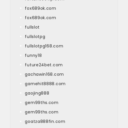
fox689ok.com
fox689ok.com
fullslot
fullslotpg
fullslotpg168.com
funny18
future24bet.com
gachawin168.com
gamehit8888.com
gaojing888
gem99ths.com
gem99ths.com
goatza888fin.com