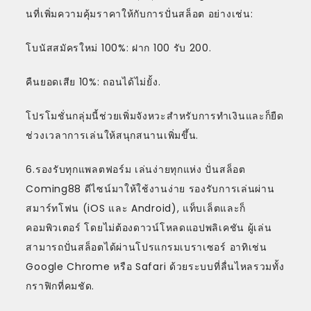
นที่เพิ่มความคุ้มราคาให้กับการปั่นสล็อต อย่างเช่น:
โบนัสสมัครใหม่ 100%: ฝาก 100 รับ 200.
คืนยอดเสีย 10%: ถอนได้ไม่ยั้ง.
โปรโมชั่นกลุ่มนี้ช่วยเพิ่มจังหวะสำหรับการทำเงินและก็ยืด
ช่วงเวลาการเล่นให้สนุกสนานเพิ่มขึ้น.
6.รองรับทุกแพลตฟอร์ม เล่นง่ายทุกแห่ง ปั่นสล็อต
Coming88 ดีไซน์มาให้ใช้งานง่าย รองรับการเล่นผ่าน
สมาร์ทโฟน (iOS และ Android), แท็บเล็ตและก็
คอมพิวเตอร์ โดยไม่ต้องดาวน์โหลดแอปพลิเคชัน ผู้เล่น
สามารถปั่นสล็อตได้ผ่านโปรแกรมเบราเซอร์ อาทิเช่น
Google Chrome หรือ Safari ด้วยระบบที่ลื่นไหลรวมทั้ง
กราฟิกที่คมชัด.