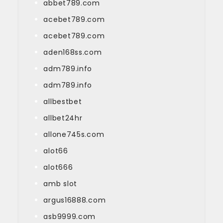
abbet789.com
acebet789.com
acebet789.com
aden168ss.com
adm789.info
adm789.info
allbestbet
allbet24hr
allone745s.com
alot66
alot666
amb slot
argus16888.com
asb9999.com