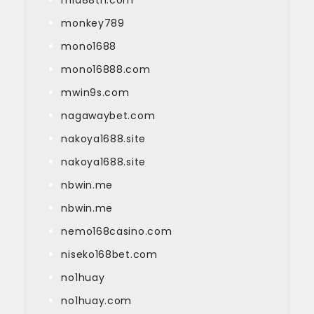
monkey789
mono1688
mono16888.com
mwin9s.com
nagawaybet.com
nakoya1688.site
nakoya1688.site
nbwin.me
nbwin.me
nemo168casino.com
niseko168bet.com
no1huay
no1huay.com