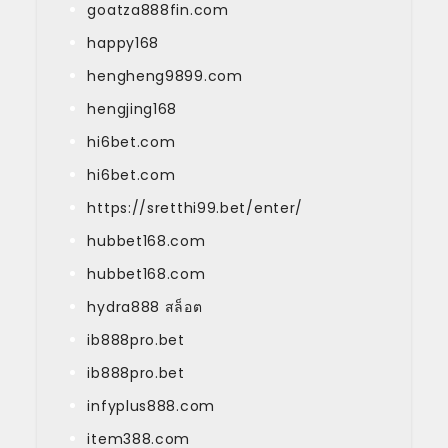
goatza888fin.com
happy168
hengheng9899.com
hengjing168
hi6bet.com
hi6bet.com
https://sretthi99.bet/enter/
hubbet168.com
hubbet168.com
hydra888 สล็อต
ib888pro.bet
ib888pro.bet
infyplus888.com
item388.com