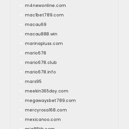
m4newonline.com
mac1bet789.com
macau69
macau888.win
marinapluss.com
mario678
mario678.club
mario678.info
mars95
meekin365day.com
megawaysbet789.com
mercyrosa168.com
mexicanoo.com
mia88th.com