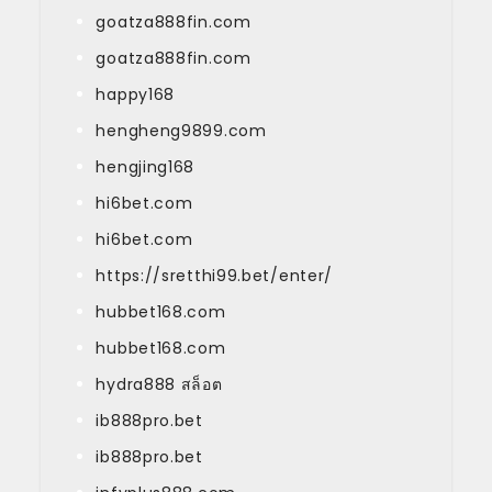
goatza888fin.com
goatza888fin.com
happy168
hengheng9899.com
hengjing168
hi6bet.com
hi6bet.com
https://sretthi99.bet/enter/
hubbet168.com
hubbet168.com
hydra888 สล็อต
ib888pro.bet
ib888pro.bet