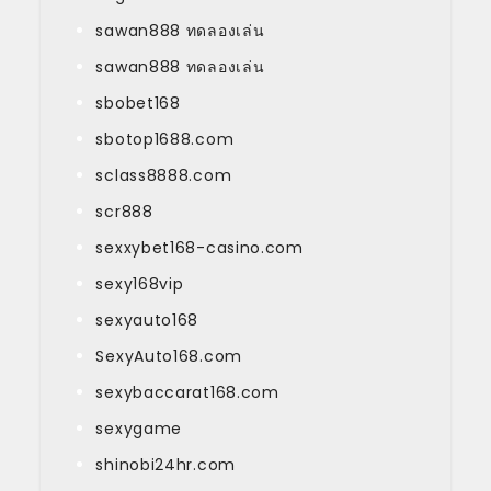
sawan888 ทดลองเล่น
sawan888 ทดลองเล่น
sbobet168
sbotop1688.com
sclass8888.com
scr888
sexxybet168-casino.com
sexy168vip
sexyauto168
SexyAuto168.com
sexybaccarat168.com
sexygame
shinobi24hr.com