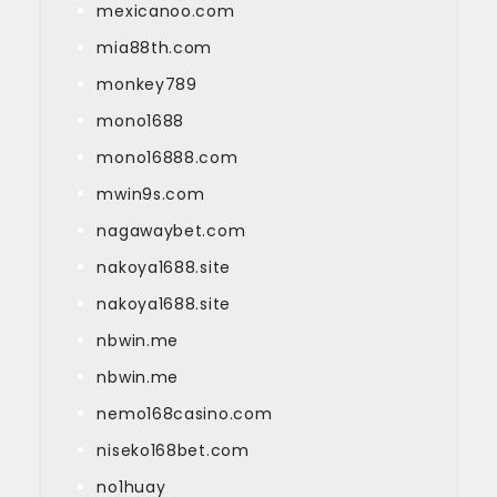
mexicanoo.com
mia88th.com
monkey789
mono1688
mono16888.com
mwin9s.com
nagawaybet.com
nakoya1688.site
nakoya1688.site
nbwin.me
nbwin.me
nemo168casino.com
niseko168bet.com
no1huay