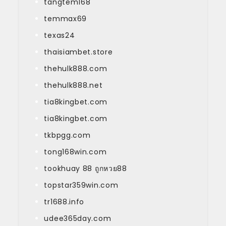
tangtem168
temmax69
texas24
thaisiambet.store
thehulk888.com
thehulk888.net
tia8kingbet.com
tia8kingbet.com
tkbpgg.com
tong168win.com
tookhuay 88 ถูกหวย88
topstar359win.com
tr1688.info
udee365day.com