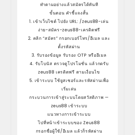
ทำตามอย่างแล้วสมัครได้ทันที
ขั้นตอน คำชี้แจงสั้น
1. เข้าเว็บไซต์ ไปยัง URL: /zeus88-เล่น
ง่าย-สมัคร-zeus88-เครดิตฟรี
2. คลิก “สมัคร” กรอกเบอร์โทร/อีเมล และ
ตั้งรหัสผ่าน
3. รับรองข้อมูล รับรอง OTP หรืออีเมล
4. รับโบนัส ตรวจดูโปรโมชั่น แล้วกดรับ
zeus88 เครดิตฟรี ตามเงื่อนไข
5. เข้าระบบ ใช้ยูสเซอร์และรหัสผ่านเพื่อ
เริ่มเล่น
กระบวนการเข้าสู่ระบบโดยสวัสดิภาพ —
zeus88 เข้าระบบ
แนวทางการเข้าระบบ
ไปที่หน้าเข้าระบบของ Zeus88
กรอกชื่อผู้ใช้/อีเมล แล้วก็รหัสผ่าน