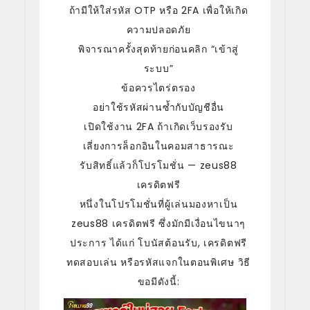
ถ้ามีให้ใส่รหัส OTP หรือ 2FA เพื่อให้เกิด
ความปลอดภัย
พิจารณาครั้งสุดท้ายก่อนคลิก “เข้าสู่
ระบบ”
ข้อควรไตร่ตรอง
อย่าใช้รหัสผ่านซ้ำกับบัญชีอื่น
เปิดใช้งาน 2FA ถ้าเกิดเว็บรองรับ
เลี่ยงการล็อกอินในคอมสาธารณะ
รับสิทธิ์แล้วก็โปรโมชั่น — zeus88
เครดิตฟรี
หนึ่งในโปรโมชั่นที่ผู้เล่นมองหาเป็น
zeus88 เครดิตฟรี ซึ่งมักมีเงื่อนไขนาๆ
ประการ ได้แก่ โบนัสต้อนรับ, เครดิตฟรี
ทดสอบเล่น หรือรหัสแจกในตอนพิเศษ วิธี
ขอมีดังนี้: