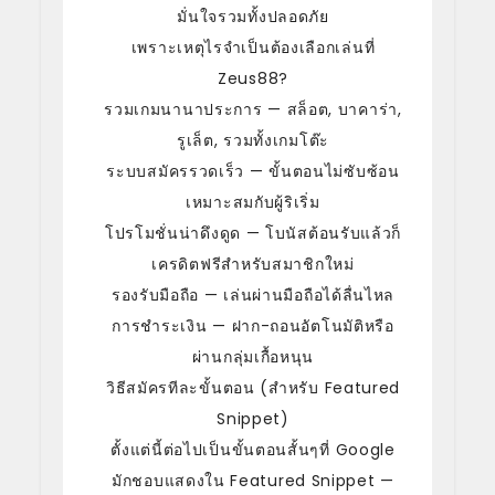
มั่นใจรวมทั้งปลอดภัย
เพราะเหตุไรจำเป็นต้องเลือกเล่นที่
Zeus88?
รวมเกมนานาประการ — สล็อต, บาคาร่า,
รูเล็ต, รวมทั้งเกมโต๊ะ
ระบบสมัครรวดเร็ว — ขั้นตอนไม่ซับซ้อน
เหมาะสมกับผู้ริเริ่ม
โปรโมชั่นน่าดึงดูด — โบนัสต้อนรับแล้วก็
เครดิตฟรีสำหรับสมาชิกใหม่
รองรับมือถือ — เล่นผ่านมือถือได้ลื่นไหล
การชำระเงิน — ฝาก-ถอนอัตโนมัติหรือ
ผ่านกลุ่มเกื้อหนุน
วิธีสมัครทีละขั้นตอน (สำหรับ Featured
Snippet)
ตั้งแต่นี้ต่อไปเป็นขั้นตอนสั้นๆที่ Google
มักชอบแสดงใน Featured Snippet —