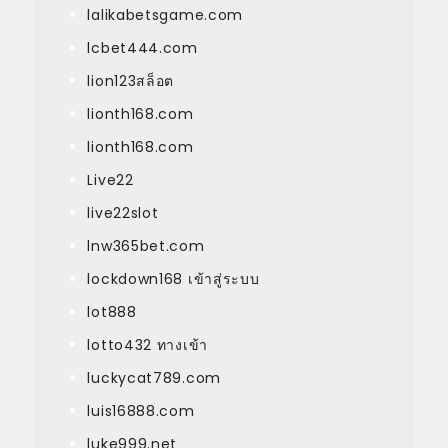
lalikabetsgame.com
lcbet444.com
lion123สล็อต
lionth168.com
lionth168.com
Live22
live22slot
lnw365bet.com
lockdown168 เข้าสู่ระบบ
lot888
lotto432 ทางเข้า
luckycat789.com
luis16888.com
luke999.net