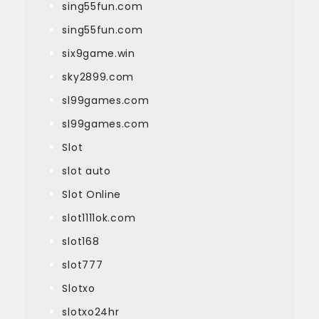
sing55fun.com
sing55fun.com
six9game.win
sky2899.com
sl99games.com
sl99games.com
Slot
slot auto
Slot Online
slot1111ok.com
slot168
slot777
Slotxo
slotxo24hr