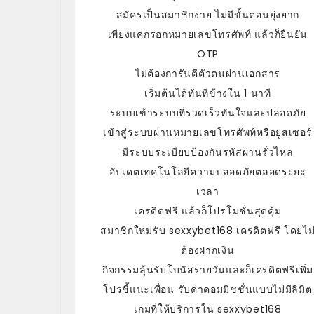
สมัครเป็นสมาชิกง่าย ไม่มีขั้นตอนยุ่งยาก
เพียงแค่กรอกหมายเลขโทรศัพท์ แล้วก็ยืนยัน
OTP
ไม่ต้องการันตีตัวตนผ่านเอกสาร
เริ่มต้นได้ทันทีข้างใน 1 นาที
ระบบเข้าระบบที่รวดเร็วทันใจและปลอดภัย
เข้าสู่ระบบผ่านหมายเลขโทรศัพท์หรือยูสเซอร์
มีระบบระเบียบป้องกันรหัสผ่านรั่วไหล
อัปเดตเทคโนโลยีความปลอดภัยตลอดระยะ
เวลา
เครดิตฟรี แล้วก็โปรโมชั่นสุดคุ้ม
สมาชิกใหม่รับ sexxybet168 เครดิตฟรี โดยไม
ต้องฝากเงิน
กิจกรรมลุ้นรับโบนัสรายวันและก็เครดิตฟรีเพิ่ม
โปรชี้แนะเพื่อน รับค่าคอมมิชชั่นแบบไม่มีลิมิต
เกมที่ให้บริการใน sexxybet168