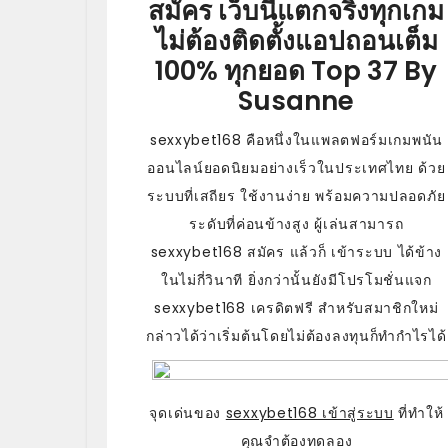
สมัคร เว็บนี้แตกจริงทุกเกม
ไม่ต้องติดตั้งแอปถอนเต็ม
100% ทุกยอด Top 37 By
Susanne
sexxybet168 คือหนึ่งในแพลตฟอร์มเกมพนัน
ออนไลน์ยอดนิยมอย่างเร็วในประเทศไทย ด้วย
ระบบที่เสถียร ใช้งานง่าย พร้อมความปลอดภัย
ระดับที่ค่อนข้างสูง ผู้เล่นสามารถ
sexxybet168 สมัคร แล้วก็ เข้าระบบ ได้ข้าง
ในไม่กี่วินาที ยิ่งกว่านั้นยังมีโปรโมชั่นแจก
sexxybet168 เครดิตฟรี สำหรับสมาชิกใหม่
กล่าวได้ว่าเริ่มต้นโดยไม่ต้องลงทุนก็ทำกำไรได้
จุดเด่นของ
sexxybet168 เข้าสู่ระบบ
ที่ทำให้
คุณจำต้องทดลอง