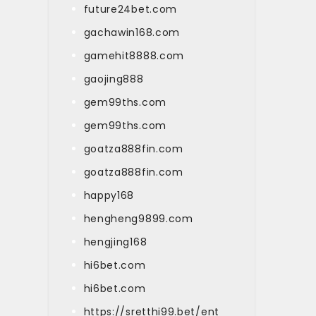
future24bet.com
gachawin168.com
gamehit8888.com
gaojing888
gem99ths.com
gem99ths.com
goatza888fin.com
goatza888fin.com
happy168
hengheng9899.com
hengjing168
hi6bet.com
hi6bet.com
https://sretthi99.bet/ent