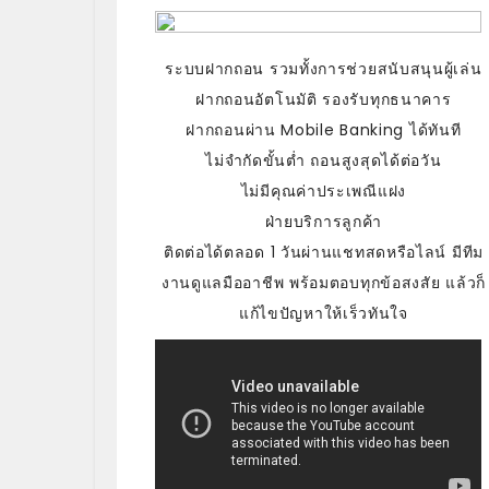
ระบบฝากถอน รวมทั้งการช่วยสนับสนุนผู้เล่น
ฝากถอนอัตโนมัติ รองรับทุกธนาคาร
ฝากถอนผ่าน Mobile Banking ได้ทันที
ไม่จำกัดขั้นต่ำ ถอนสูงสุดได้ต่อวัน
ไม่มีคุณค่าประเพณีแฝง
ฝ่ายบริการลูกค้า
ติดต่อได้ตลอด 1 วันผ่านแชทสดหรือไลน์ มีทีม
งานดูแลมืออาชีพ พร้อมตอบทุกข้อสงสัย แล้วก็
แก้ไขปัญหาให้เร็วทันใจ