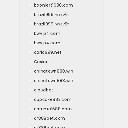
boonlert1688.com
brazil999 ทางเข้า
brazil999 ทางเข้า
bwvip4.com
bwvip4.com
carlo999.net
Casino
chinatown888.win
chinatown888.win
cloudbet
cupcake88x.com
daruma1688.com
dr888bet.com
dr888bet.com