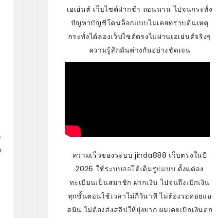
เอเย่นต์ เว็บไซต์ฝากช้า ถอนนาน ไปจนกระทั่ง
ปัญหาบัญชีโดนล็อกแบบไม่เคยทราบต้นเหตุ
กระทั่งได้ลองเว็บไซต์ตรงไม่ผ่านเอเย่นต์จริงๆ
ความรู้สึกมันต่างกันอย่างชัดเจน
็
ก
ความเร็วของระบบ jinda888 เว็บตรงในปี
2026 ใช้ระบบออโต้เต็มรูปแบบ ตั้งแต่ลง
ทะเบียนเป็นสมาชิก ฝากเงิน ไปจนถึงเบิกเงิน
ทุกขั้นตอนใช้เวลาไม่กี่วินาที ไม่ต้องรอคอยแอ
ดมิน ไม่ต้องส่งสลิปให้ยุ่งยาก ผมเคยเบิกเงินตก
ง