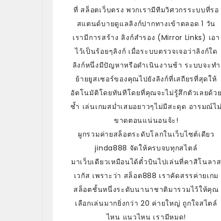
ที่ สล็อตเว็บตรง พวกเรามีทีมวิศวกรระบบที่รอ
สแตนด์บายดูแลลิงก์ปากทางเข้าตลอด 1 วัน
เรามีการสร้าง ลิงก์สำรอง (Mirror Links) เอา
ไว้เป็นร้อยๆลิงก์ เมื่อระบบตรวจเจอว่าลิงก์ใด
ลิงก์หนึ่งมีปัญหาหรือดำเนินงานช้า ระบบจะทำ
ย้ายยูสเซอร์ของคุณไปยังลิงก์ที่เสถียรที่สุดให้
อัตโนมัติโดยทันทีโดยที่คุณจะไม่รู้สึกตัวเลยด้ว
ซ้ำ เล่นเกมสม่ำเสมอยาวๆไม่มีสะดุด อารมณ์ไม
ขาดตอนแน่นอนจ้ะ!
ผูกรวมค่ายสล็อตระดับโลกในเว็บไซต์เดียว
jinda888 จัดให้ครบจบทุกสไตล์
มาเว็บเดียวเหมือนได้ตั๋วบินไปเล่นที่คาสิโนลา
เวกัส เพราะว่า สล็อต888 เราคัดสรรค่ายเกม
สล็อตชั้นหนึ่งระดับนานาชาติมารวมไว้ให้คุณ
เลือกเล่นมากยิ่งกว่า 20 ค่ายใหญ่ ถูกใจสไตล์
ไหน แนวไหน เรามีหมด!