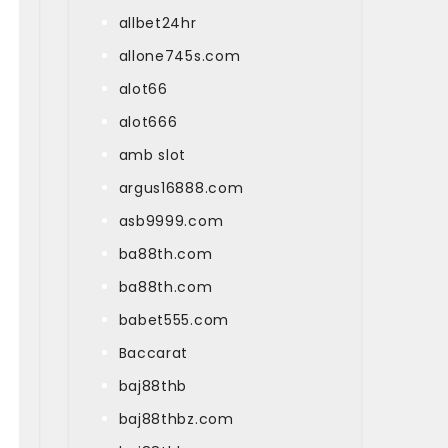
allbet24hr
allone745s.com
alot66
alot666
amb slot
argus16888.com
asb9999.com
ba88th.com
ba88th.com
babet555.com
Baccarat
baj88thb
baj88thbz.com