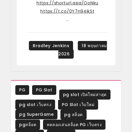
https://shorturl.asia/OoNku
https://t.co/0Y7n94ikSt
…
,
,
,
,
,
,
,
,
,
,
,
,
,
,
PG
PG Slot
pg slot เปิดใหม่ล่าสุด
pg slot เว็บตรง
PG Slot เว็บใหม่
pg SuperGame
pg สล็อต
pgสล็อต
ทดลองเล่นสล็อต PG เว็บตรง