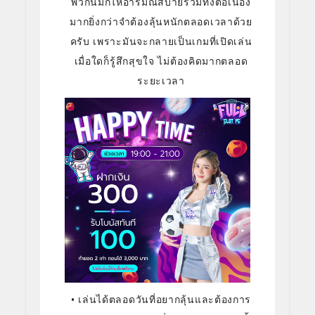
พวกนี้มักให้อารมณ์สบายรวมทั้งต่อเนื่อง
มากยิ่งกว่าจำต้องลุ้นหนักตลอดเวลาด้วย
ครับ เพราะมันจะกลายเป็นเกมที่เปิดเล่น
เมื่อใดก็รู้สึกสุขใจ ไม่ต้องคิดมากตลอด
ระยะเวลา
• เล่นได้ตลอดวันที่อยากลุ้นและต้องการ