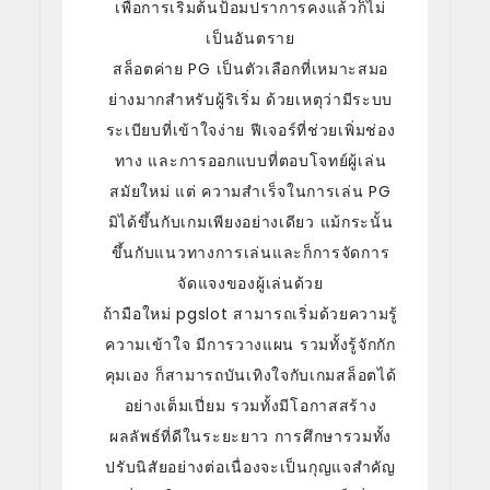
เพื่อการเริ่มต้นป้อมปราการคงแล้วก็ไม่
เป็นอันตราย
สล็อตค่าย PG เป็นตัวเลือกที่เหมาะสมอ
ย่างมากสำหรับผู้ริเริ่ม ด้วยเหตุว่ามีระบบ
ระเบียบที่เข้าใจง่าย ฟีเจอร์ที่ช่วยเพิ่มช่อง
ทาง และการออกแบบที่ตอบโจทย์ผู้เล่น
สมัยใหม่ แต่ ความสำเร็จในการเล่น PG
มิได้ขึ้นกับเกมเพียงอย่างเดียว แม้กระนั้น
ขึ้นกับแนวทางการเล่นและก็การจัดการ
จัดแจงของผู้เล่นด้วย
ถ้ามือใหม่ pgslot สามารถเริ่มด้วยความรู้
ความเข้าใจ มีการวางแผน รวมทั้งรู้จักกัก
คุมเอง ก็สามารถบันเทิงใจกับเกมสล็อตได้
อย่างเต็มเปี่ยม รวมทั้งมีโอกาสสร้าง
ผลลัพธ์ที่ดีในระยะยาว การศึกษารวมทั้ง
ปรับนิสัยอย่างต่อเนื่องจะเป็นกุญแจสำคัญ