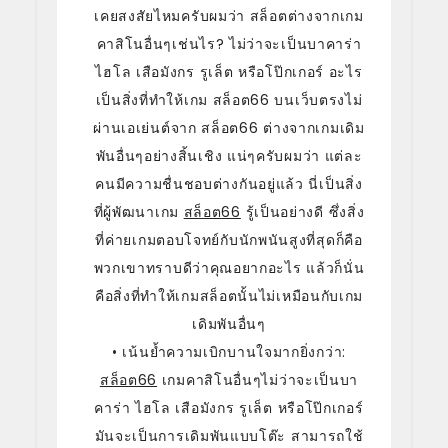
เคยสงสัยไหมครับผมว่า สล็อตต่างจากเกม
คาสิโนอื่นๆเช่นไร? ไม่ว่าจะเป็นบาคาร่า
ไฮโล เสือมังกร รูเล็ต หรือโป๊กเกอร์ อะไร
เป็นสิ่งที่ทำให้เกม สล็อต66 บนเว็บตรงไม่
ผ่านเอเย่นต์จาก สล็อต66 ต่างจากเกมเดิม
พันอื่นๆอย่างสิ้นเชิง แน่ๆครับผมว่า แต่ละ
คนมีความชื่นชอบต่างกันอยู่แล้ว นี่เป็นสิ่ง
ที่ผู้พัฒนาเกม
สล็อต66
รู้เป็นอย่างดี ซึ่งสิ่ง
ที่ค่ายเกมตอบโจทย์กับนักพนันสูงที่สุดก็คือ
พวกเขาทราบดีว่าคุณอยากอะไร แล้วก็นั่น
คือสิ่งที่ทำให้เกมสล็อตนั้นไม่เหมือนกับเกม
เดิมพันอื่นๆ
• เน้นย้ำความเบิกบานใจมากยิ่งกว่า:
สล็อต66
เกมคาสิโนอื่นๆไม่ว่าจะเป็นบา
คาร่า ไฮโล เสือมังกร รูเล็ต หรือโป๊กเกอร์
มันจะเป็นการเดิมพันแบบโต๊ะ สามารถใช้