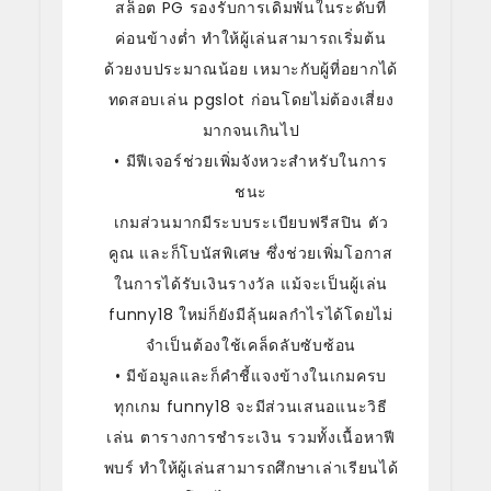
สล็อต PG รองรับการเดิมพันในระดับที่
ค่อนข้างต่ำ ทำให้ผู้เล่นสามารถเริ่มต้น
ด้วยงบประมาณน้อย เหมาะกับผู้ที่อยากได้
ทดสอบเล่น pgslot ก่อนโดยไม่ต้องเสี่ยง
มากจนเกินไป
• มีฟีเจอร์ช่วยเพิ่มจังหวะสำหรับในการ
ชนะ
เกมส่วนมากมีระบบระเบียบฟรีสปิน ตัว
คูณ และก็โบนัสพิเศษ ซึ่งช่วยเพิ่มโอกาส
ในการได้รับเงินรางวัล แม้จะเป็นผู้เล่น
funny18 ใหม่ก็ยังมีลุ้นผลกำไรได้โดยไม่
จำเป็นต้องใช้เคล็ดลับซับซ้อน
• มีข้อมูลและก็คำชี้แจงข้างในเกมครบ
ทุกเกม funny18 จะมีส่วนเสนอแนะวิธี
เล่น ตารางการชำระเงิน รวมทั้งเนื้อหาฟี
พบร์ ทำให้ผู้เล่นสามารถศึกษาเล่าเรียนได้