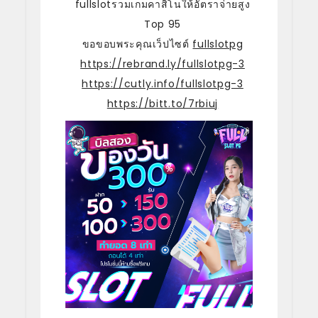
fullslotรวมเกมคาสิโนให้อัตราจ่ายสูง
Top 95
ขอขอบพระคุณเว็ปไซต์
fullslotpg
https://rebrand.ly/fullslotpg-3
https://cutly.info/fullslotpg-3
https://bitt.to/7rbiuj