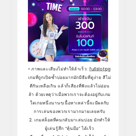
• ภาพและเสียงไม่ทำให้ล้าเร็ว:
fullslotpg
เกมที่ถูกเปิดซ้ำบ่อยมากมักมีธีมที่ดูง่าย สีไม่
ตีกันเหลือเกิน แล้วก็เสียงที่ฟังแล้วไม่อ่อน
ล้า ด้วยเหตุว่าเมื่อพวกเราจะต้องอยู่กับเกม
ใดเกมหนึ่งนานๆเนื้อหาเหล่านี้จะมีผลกับ
การเล่นของพวกเรามากมายเลยครับ
2. เกมสล็อตที่คนกลับมาเล่นบ่อย มักทำให้
ผู้เล่นรู้สึก “คุ้นมือ” ได้เร็ว