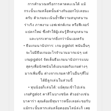
การคำนวณหรือการคาดคะเนได้ แม้
กระนั้นเกมสล็อตนั้นต่างกันออกไปเลยนะ
ครับ ตัวเกมจะเน้นย้ำที่ความสนุกสนาน
ร่าเริง ภาพงาม เอฟเฟกต์เกม หรือฟีเจอร์
แปลกใหม่ ซึ่งทำให้ผู้เล่นรู้สึกสนุกสนาน
และบรรเทามากยิ่งกว่านั่นเองครับ
• ธีมเกมนานัปการ: เกม pgslot พนันอื่นๆ
จะไม่มีธีมเกมอะไรจำนวนมากแน่ๆ แต่
เกมpgslot จัดเต็มธีมเกมนานัปการแบบ
สุดๆเพื่อนักพนันได้เอนจอยกับเกมต่างๆ
มากเพิ่มขึ้น ต่างจากเกมคาสิโนอื่นๆที่ไม่
ได้มีลูกเล่นในส่วนนี้
• ทุนน้อยก็เล่นได้: แม้คุณเข้าไปเล่น
เกมPgslot คาสิโนบางชนิด ตัวอย่างเช่น
บาคาร่า คุณต้องมีทุนราวหนึ่งเลยล่ะขอรับ
แม้กระนั้นหากเล่นสล็อตออนไลน์ล่ะก็ เคย