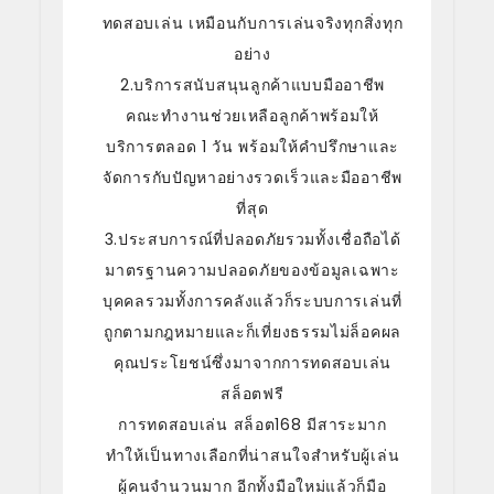
ทดสอบเล่น เหมือนกับการเล่นจริงทุกสิ่งทุก
อย่าง
2.บริการสนับสนุนลูกค้าแบบมืออาชีพ
คณะทำงานช่วยเหลือลูกค้าพร้อมให้
บริการตลอด 1 วัน พร้อมให้คำปรึกษาและ
จัดการกับปัญหาอย่างรวดเร็วและมืออาชีพ
ที่สุด
3.ประสบการณ์ที่ปลอดภัยรวมทั้งเชื่อถือได้
มาตรฐานความปลอดภัยของข้อมูลเฉพาะ
บุคคลรวมทั้งการคลังแล้วก็ระบบการเล่นที่
ถูกตามกฎหมายและก็เที่ยงธรรมไม่ล็อคผล
คุณประโยชน์ซึ่งมาจากการทดสอบเล่น
สล็อตฟรี
การทดสอบเล่น สล็อต168 มีสาระมาก
ทำให้เป็นทางเลือกที่น่าสนใจสำหรับผู้เล่น
ผู้คนจำนวนมาก อีกทั้งมือใหม่แล้วก็มือ