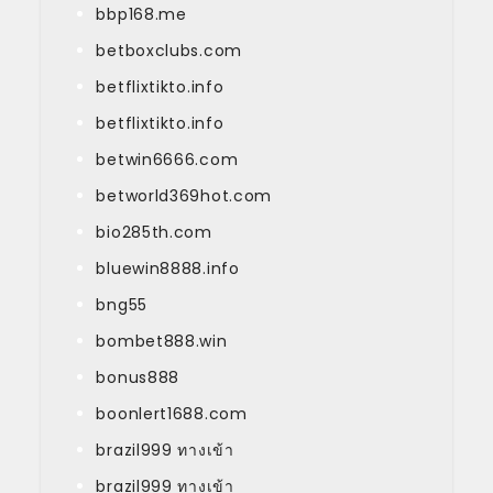
bbp168.me
betboxclubs.com
betflixtikto.info
betflixtikto.info
betwin6666.com
betworld369hot.com
bio285th.com
bluewin8888.info
bng55
bombet888.win
bonus888
boonlert1688.com
brazil999 ทางเข้า
brazil999 ทางเข้า