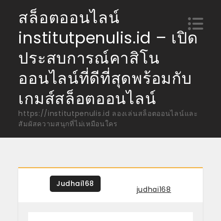
Skip
สล็อตออนไลน์
to
institutpenulis.id – เปิด
content
ประสบการณ์คาสิโน
ออนไลน์ที่ดีที่สุดพร้อมกับ
เกมส์สล็อตออนไลน์
https://institutpenulis.id ลองเล่นสล็อตออนไลน์และ
สัมผัสความสนุกที่ไม่เหมือนใคร
Judhai168
Tagged
judhai168