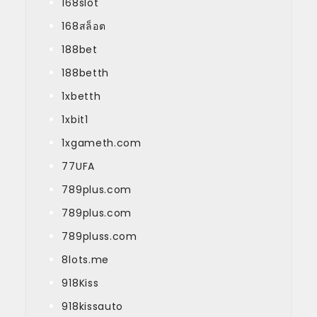
168slot
168สล็อต
188bet
188betth
1xbetth
1xbit1
1xgameth.com
77UFA
789plus.com
789plus.com
789pluss.com
8lots.me
918Kiss
918kissauto