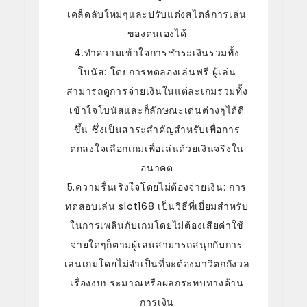
เคล็ดลับใหม่ๆและปรับแต่งสไตล์การเล่น
ของตนเองได้
4.ทำความเข้าใจการชำระเงินรวมทั้ง
โบนัส: โดยการทดลองเล่นฟรี ผู้เล่น
สามารถดูการจ่ายเงินในแต่ละเกมรวมทั้ง
เข้าใจโบนัสและก็ลักษณะเด่นต่างๆได้ดี
ขึ้น ซึ่งเป็นสาระสำคัญสำหรับเพื่อการ
ตกลงใจเลือกเกมเพื่อเล่นด้วยเงินจริงใน
อนาคต
5.ความรื่นเริงใจโดยไม่ต้องจ่ายเงิน: การ
ทดสอบเล่น slot168 เป็นวิธีที่เยี่ยมสำหรับ
ในการเพลินกับเกมโดยไม่ต้องเสียค่าใช้
จ่ายใดๆก็ตามผู้เล่นสามารถสนุกกับการ
เล่นเกมโดยไม่จำเป็นที่จะต้องมาวิตกกังวล
เรื่องงบประมาณหรือผลกระทบทางด้าน
การเงิน