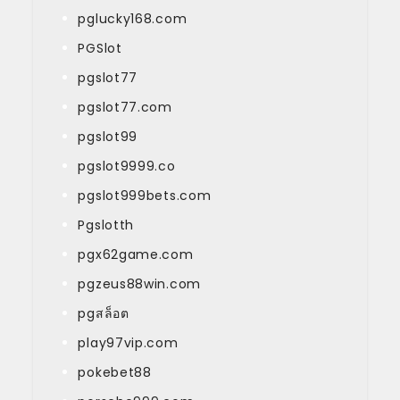
pglucky168.com
PGSlot
pgslot77
pgslot77.com
pgslot99
pgslot9999.co
pgslot999bets.com
Pgslotth
pgx62game.com
pgzeus88win.com
pgสล็อต
play97vip.com
pokebet88