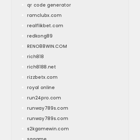
qr code generator
ramclubx.com
realflikbet.com
redkong89
RENO88WIN.COM
rich818
rich8188.net
rizzbetx.com
royal online
run24pro.com
runway789s.com
runway789s.com
s2kgamewin.com
sagame