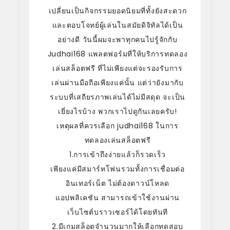
เปลี่ยนเป็นกิจกรรมยอดนิยมที่ทั้งยังสะดวก
และตอบโจทย์ผู้เล่นในสมัยดิจิทัลได้เป็น
อย่างดี วันนี้ผมจะพาทุกคนไปรู้จักกับ
Judhai168 แพลตฟอร์มที่ให้บริการทดลอง
เล่นสล็อตฟรี ที่ไม่เพียงแต่จะรองรับการ
เล่นผ่านมือถือเพียงแค่นั้น แต่ว่ายังมากับ
ระบบที่เสถียรภาพเล่นได้ไม่มีสดุด จะเป็น
เยี่ยงไรบ้าง พวกเราไปดูกันเลยครับ!
เหตุผลที่ควรเลือก judhai168 ในการ
ทดลองเล่นสล็อตฟรี
1.การเข้าถึงง่ายแล้วก็รวดเร็ว
เพียงแค่มีสมาร์ทโฟนรวมทั้งการเชื่อมต่อ
อินเทอร์เน็ต ไม่ต้องดาวน์โหลด
แอปพลิเคชัน สามารถเข้าใช้งานผ่าน
เว็บไซต์บราวเซอร์ได้โดยทันที
2.มีเกมสล็อตจำนวนมากให้เลือกทดสอบ