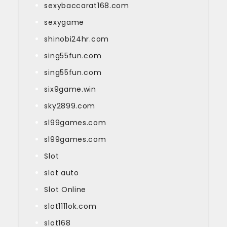
sexybaccarat168.com
sexygame
shinobi24hr.com
sing55fun.com
sing55fun.com
six9game.win
sky2899.com
sl99games.com
sl99games.com
Slot
slot auto
Slot Online
slot1111ok.com
slot168