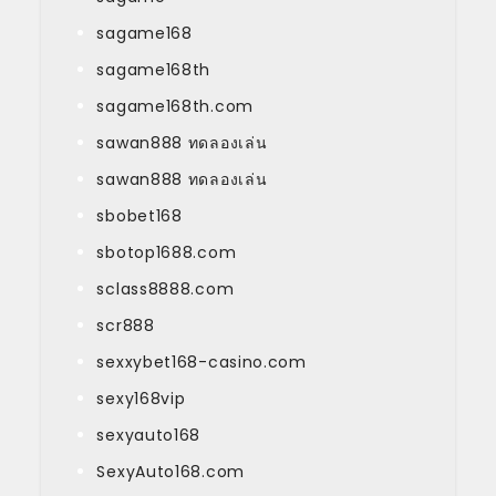
sagame168
sagame168th
sagame168th.com
sawan888 ทดลองเล่น
sawan888 ทดลองเล่น
sbobet168
sbotop1688.com
sclass8888.com
scr888
sexxybet168-casino.com
sexy168vip
sexyauto168
SexyAuto168.com