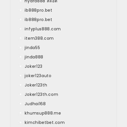
hydra888 สล็อต
ib888pro.bet
ib888pro.bet
infyplus888.com
item388.com
jinda55
jinda888
Joker123
joker123auto
Joker123th
Joker123th.com
Judhai168
khumsup888.me
kimchibetbet.com