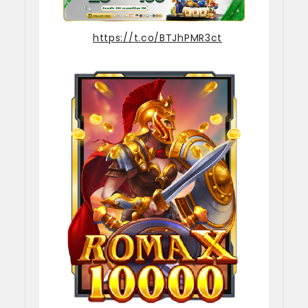
https://t.co/BTJhPMR3ct