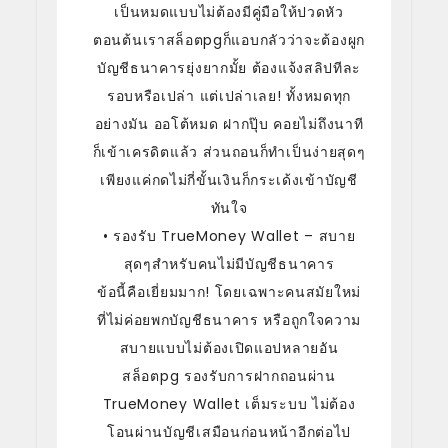
เป็นหมดแบบไม่ต้องมีคู่มือให้ปวดหัว
ตอนต้นเราสล็อตpgก็แอบกลัวว่าจะต้องผูก
บัญชีธนาคารยุ่งยากมั้ย ต้องแจ้งสลิปทีละ
รอบหรือเปล่า แต่เปล่าเลย! ทั้งหมดทุก
อย่างมัน ออโต้หมด ฝากปุ๊บ คอยไม่ถึงนาที
ก็เข้าเครดิตแล้ว ส่วนถอนก็ทำเป็นง่ายสุดๆ
เพียงแค่กดไม่กี่ขั้นเงินก็กระเด้งเข้าบัญชี
ทันใจ
• รองรับ TrueMoney Wallet – สบาย
สุดๆสำหรับคนไม่มีบัญชีธนาคาร
ข้อนี้คือเยี่ยมมาก! โดยเฉพาะคนสมัยใหม่
ที่ไม่ค่อยพกบัญชีธนาคาร หรือถูกใจความ
สบายแบบไม่ต้องเปิดแอปหลายอัน
สล็อตpg รองรับการฝากถอนผ่าน
TrueMoney Wallet เต็มระบบ ไม่ต้อง
โอนผ่านบัญชีเสมือนก่อนหน้าอีกต่อไป