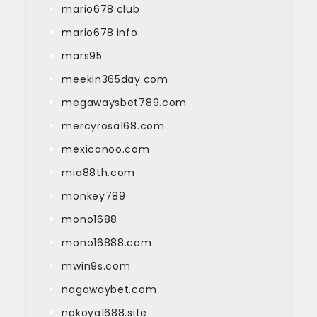
mario678.club
mario678.info
mars95
meekin365day.com
megawaysbet789.com
mercyrosa168.com
mexicanoo.com
mia88th.com
monkey789
mono1688
mono16888.com
mwin9s.com
nagawaybet.com
nakoya1688.site