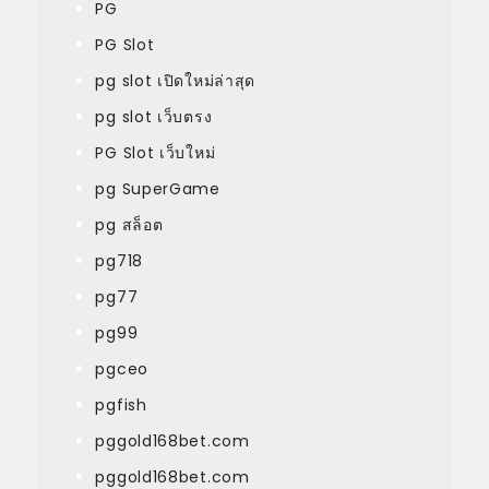
PG
PG Slot
pg slot เปิดใหม่ล่าสุด
pg slot เว็บตรง
PG Slot เว็บใหม่
pg SuperGame
pg สล็อต
pg718
pg77
pg99
pgceo
pgfish
pggold168bet.com
pggold168bet.com