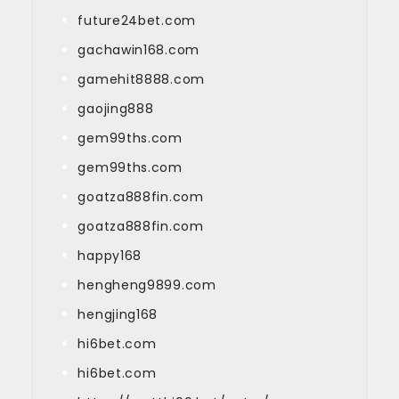
future24bet.com
gachawin168.com
gamehit8888.com
gaojing888
gem99ths.com
gem99ths.com
goatza888fin.com
goatza888fin.com
happy168
hengheng9899.com
hengjing168
hi6bet.com
hi6bet.com