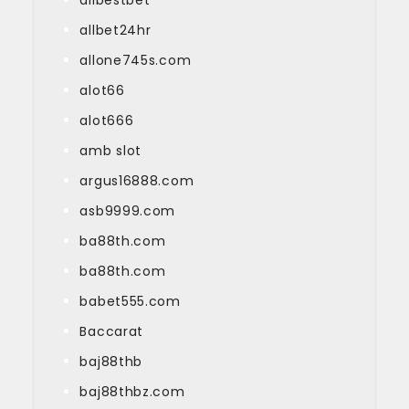
allbet24hr
allone745s.com
alot66
alot666
amb slot
argus16888.com
asb9999.com
ba88th.com
ba88th.com
babet555.com
Baccarat
baj88thb
baj88thbz.com