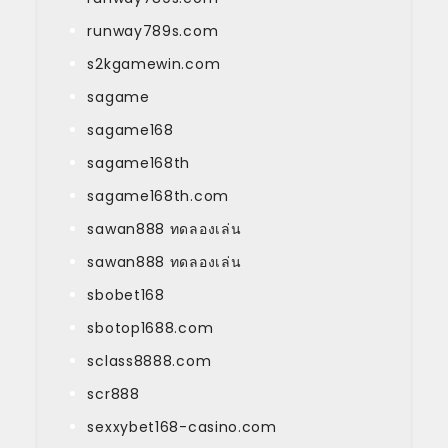
runway789s.com
s2kgamewin.com
sagame
sagame168
sagame168th
sagame168th.com
sawan888 ทดลองเล่น
sawan888 ทดลองเล่น
sbobet168
sbotop1688.com
sclass8888.com
scr888
sexxybet168-casino.com