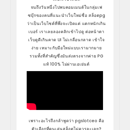
จนถึงวันหนึ่งไปพบคอมเมนต์ในกลุ่มเฟ
ซบุ๊กของคนที่แนะนำเว็บใหม่ชื่อ สล็อตpg
ว่าเป็นเว็บไซต์ที่พึ่งจะเปิดแต่ แตกหนักเกิน
เบอร์ เราเลยลองคลิกเข้าไปดู ต่อหน้าตา
เว็บดูดีเกินคาด UI ไม่เกลื่อนกลาด เข้าใจ
ง่าย เหมาะกับมือใหม่แบบเรามากมาย
รวมทั้งที่สำคัญซึ่งมันส่งตรงจากค่าย PG
แท้ 100% ไม่ผ่านเอเย่นต์
เพราะอะไรถึงกล้าพูดว่า pgslotceo คือ
ตัวเลือกที่คนเล่นสล็อตไม่ควรละเลย?