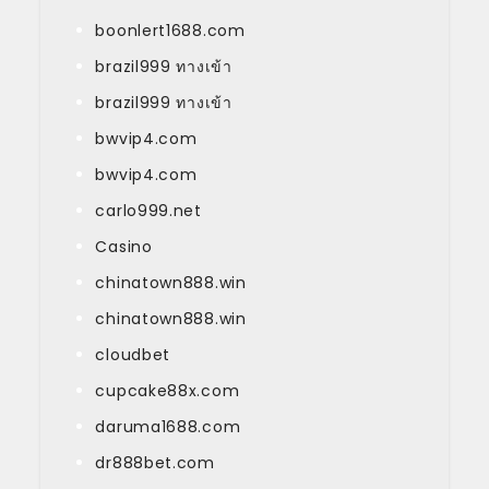
boonlert1688.com
brazil999 ทางเข้า
brazil999 ทางเข้า
bwvip4.com
bwvip4.com
carlo999.net
Casino
chinatown888.win
chinatown888.win
cloudbet
cupcake88x.com
daruma1688.com
dr888bet.com