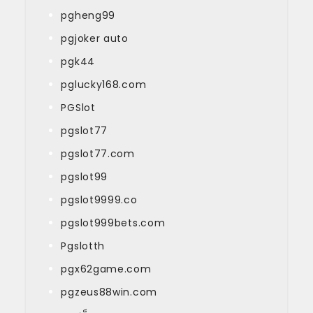
pgheng99
pgjoker auto
pgk44
pglucky168.com
PGSlot
pgslot77
pgslot77.com
pgslot99
pgslot9999.co
pgslot999bets.com
Pgslotth
pgx62game.com
pgzeus88win.com