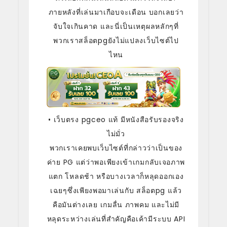
ภายหลังที่เล่นมาเกือบจะเดือน บอกเลยว่า
จับใจเกินคาด และนี่เป็นเหตุผลหลักๆที่
พวกเราสล็อตpgยังไม่แปลงเว็บไซต์ไป
ไหน
• เว็บตรง pgceo แท้ มีหนังสือรับรองจริง
ไม่มั่ว
พวกเราเคยพบเว็บไซต์ที่กล่าวว่าเป็นของ
ค่าย PG แต่ว่าพอเพียงเข้าเกมกลับเจอภาพ
แตก โหลดช้า หรือบางเวลาก็หลุดออกเอง
เฉยๆซึ่งเพียงพอมาเล่นกับ สล็อตpg แล้ว
คือมันต่างเลย เกมลื่น ภาพคม และไม่มี
หลุดระหว่างเล่นที่สำคัญคือเค้ามีระบบ API