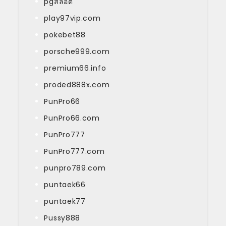
pgสล็อต
play97vip.com
pokebet88
porsche999.com
premium66.info
proded888x.com
PunPro66
PunPro66.com
PunPro777
PunPro777.com
punpro789.com
puntaek66
puntaek77
Pussy888