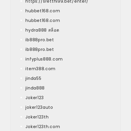
https://sretthi99.bet/enter/
hubbet168.com
hubbet168.com
hydra888 สล็อต
ib888pro.bet
ib888pro.bet
infyplus888.com
item388.com
jinda55
jinda888
Joker123
joker123auto
Joker123th
Joker123th.com