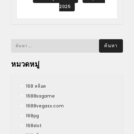
ค้นหา
สำหรับ:
หมวดหมู่
168 สล็อต
1688sagame
1688vegasx.com
168pg
168slot