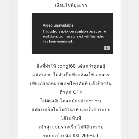
เงื่อนไขที่ยุ่งยาก
สิ่งที่ทำให้ tong168 เด่นกว่าคู่ต่อสู้
สมัครง่าย ไม่จำเป็นที่จะต้องใช้เอกสาร
เพียงกรอกหมายเลขโทรศัพท์ แล้วก็การัน
ตีรหัส OTP
ไม่ต้องอัปโหลดบัตรประชาชน
สมัครเสร็จในไม่กี่วินาที และก็เข้าระบบ
ได้ในทันที
เข้าสู่ระบบรวดเร็ว ไม่มีอันตราย
ระบบเข้ารหัส SSL 256-bit