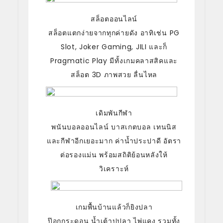
สล็อตออนไลน์
สล็อตแตกง่ายจากทุกค่ายดัง อาทิเช่น PG
Slot, Joker Gaming, JILI และก็
Pragmatic Play มีทั้งเกมคลาสสิคและ
สล็อต 3D ภาพสวย ลื่นไหล
เดิมพันกีฬา
พนันบอลออนไลน์ บาสเกตบอล เทนนิส
และกีฬาอีกเยอะมาก ค่าน้ำประปาดี อัตรา
ต่อรองแม่น พร้อมสถิติย้อนหลังให้
วิเคราะห์
เกมพื้นบ้านแล้วก็ยิงปลา
ป๊อกกระดอน น้ำเต้าปูปลา ไพ่แคง รวมทั้ง