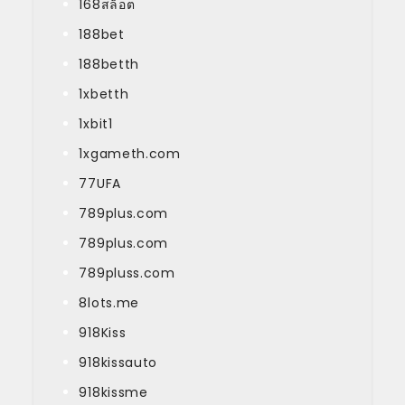
168สล็อต
188bet
188betth
1xbetth
1xbit1
1xgameth.com
77UFA
789plus.com
789plus.com
789pluss.com
8lots.me
918Kiss
918kissauto
918kissme