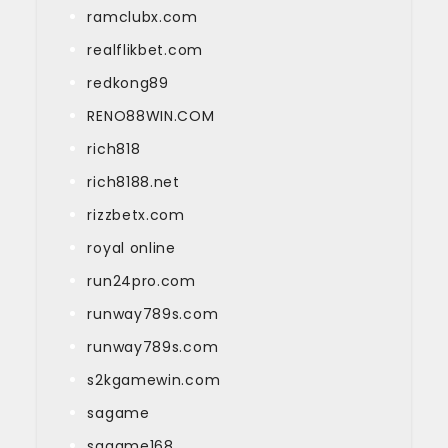
ramclubx.com
realflikbet.com
redkong89
RENO88WIN.COM
rich818
rich8188.net
rizzbetx.com
royal online
run24pro.com
runway789s.com
runway789s.com
s2kgamewin.com
sagame
sagame168