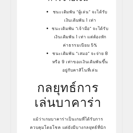
ชนะเดิมพัน “ผู้เล่น” จะได้รับ
เงินเดิมพัน 1 เท่า
ชนะเดิมพัน “เจ้ามือ” จะได้รับ
เงินเดิมพัน 1 เท่า แต่ต้องหัก
ค่าธรรมเนียม 5%
ชนะเดิมพัน “เสมอ” จะจ่าย 8
หรือ 9 เท่าของเงินเดิมพันขึ้น
อยู่กับคาสิโนที่เล่น
กลยุทธ์การ
เล่นบาคาร่า
แม้ว่าเกมบาคาร่าเป็นเกมที่ได้รับการ
ควบคุมโดยโชค แต่ยังมีบางกลยุทธ์ที่นัก