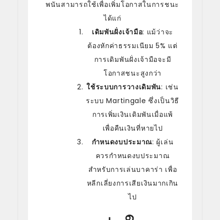
พนันสามารถใช้เพื่อเพิ่มโอกาสในการชนะ
ได้แก่
เดิมพันฝั่งเจ้ามือ
: แม้ว่าจะ
ต้องหักค่าธรรมเนียม 5% แต่
การเดิมพันฝั่งเจ้ามือจะมี
โอกาสชนะสูงกว่า
ใช้ระบบการวางเดิมพัน
: เช่น
ระบบ Martingale ซึ่งเป็นวิธี
การเพิ่มเงินเดิมพันเมื่อแพ้
เพื่อคืนเงินที่หายไป
กำหนดงบประมาณ
: ผู้เล่น
ควรกำหนดงบประมาณ
สำหรับการเล่นบาคาร่า เพื่อ
หลีกเลี่ยงการเสียเงินมากเกิน
ไป