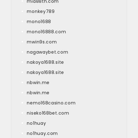
mia88th.com
monkey789
mono1688
mono16888.com
mwin9s.com
nagawaybet.com
nakoya1688.site
nakoya1688.site
nbwin.me
nbwin.me
nemo168casino.com
niseko168bet.com
no1huay
no1huay.com