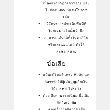
เนื่องจากมีกฎกติกาที่ง่าย และ
ไม่ต้องมีทักษะพิเศษในการ
เล่น
มีอัตราการจ่ายเดิมพันที่ดี
โดยเฉพาะในฝั่งเจ้ามือ
สามารถเล่นได้ทั้งในคาสิโน
จริงและออนไลน์ ทำให้
สะดวกสบาย
ข้อเสีย
แม้จะมีโชคในการเดิมพัน แต่
ก็อาจทำให้ผู้เล่นสูญเสียเงิน
ได้ง่ายหากไม่ระวัง
ต้องเสียค่าธรรมเนียมเมื่อเดิม
พันกับเจ้ามือ
บางครั้งอาจมีความรู้สึก