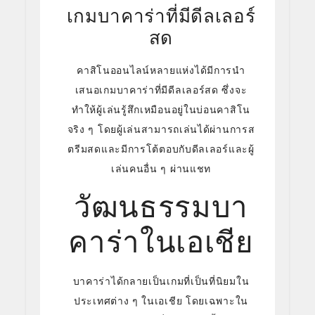
เกมบาคาร่าที่มีดีลเลอร์
สด
คาสิโนออนไลน์หลายแห่งได้มีการนำ
เสนอเกมบาคาร่าที่มีดีลเลอร์สด ซึ่งจะ
ทำให้ผู้เล่นรู้สึกเหมือนอยู่ในบ่อนคาสิโน
จริง ๆ โดยผู้เล่นสามารถเล่นได้ผ่านการส
ตรีมสดและมีการโต้ตอบกับดีลเลอร์และผู้
เล่นคนอื่น ๆ ผ่านแชท
วัฒนธรรมบา
คาร่าในเอเชีย
บาคาร่าได้กลายเป็นเกมที่เป็นที่นิยมใน
ประเทศต่าง ๆ ในเอเชีย โดยเฉพาะใน