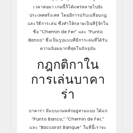
เวลาต่อมา เกมนี้ก็ได้แพร่หลายไปยัง
ประเทศฝรั่งเศส โดยมีการปรับเปลี่ยนกฎ
และวิธีการเล่น ซึ่งทำให้กลายเป็นที่รู้จักใน
ชื่อ “Chemin de Fer” และ “Punto
Banco” ซึ่งเป็นรูปแบบที่มีการเล่นที่ได้รับ
ความนิยมมากที่สุดในปัจจุบัน
กฎกติกาใน
การเล่นบาคา
ร่า
บาคาร่า มีแบบเกมหลักอยู่สามแบบ ได้แก่
“Punto Banco,” “Chemin de Fer,”
และ “Baccarat Banque” ในที่นี้เราจะ