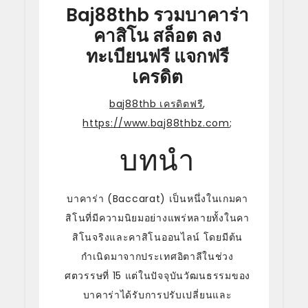
Baj88thb รวมบาคาร่า
คาสิโน สล็อต ลง
ทะเบียนฟรี แจกฟรี
เครดิต
baj88thb เครดิตฟรี
,
https://www.baj88thbz.com
;
บทนำ
บาคาร่า (Baccarat) เป็นหนึ่งในเกมคา
สิโนที่มีความนิยมอย่างแพร่หลายทั้งในคา
สิโนจริงและคาสิโนออนไลน์ โดยมีต้น
กำเนิดมาจากประเทศอิตาลีในช่วง
ศตวรรษที่ 15 แต่ในปัจจุบันวัฒนธรรมของ
บาคาร่าได้รับการปรับเปลี่ยนและ