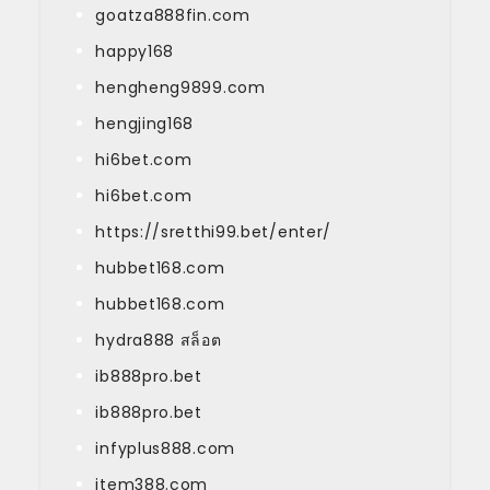
goatza888fin.com
happy168
hengheng9899.com
hengjing168
hi6bet.com
hi6bet.com
https://sretthi99.bet/enter/
hubbet168.com
hubbet168.com
hydra888 สล็อต
ib888pro.bet
ib888pro.bet
infyplus888.com
item388.com