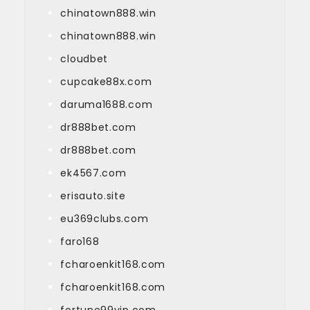
chinatown888.win
chinatown888.win
cloudbet
cupcake88x.com
daruma1688.com
dr888bet.com
dr888bet.com
ek4567.com
erisauto.site
eu369clubs.com
faro168
fcharoenkit168.com
fcharoenkit168.com
fortune99vip.com