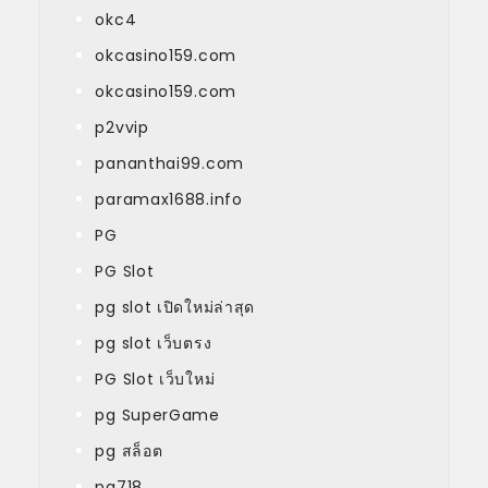
okc4
okcasino159.com
okcasino159.com
p2vvip
pananthai99.com
paramax1688.info
PG
PG Slot
pg slot เปิดใหม่ล่าสุด
pg slot เว็บตรง
PG Slot เว็บใหม่
pg SuperGame
pg สล็อต
pg718