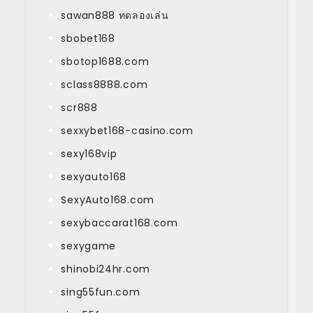
sawan888 ทดลองเล่น
sbobet168
sbotop1688.com
sclass8888.com
scr888
sexxybet168-casino.com
sexy168vip
sexyauto168
SexyAuto168.com
sexybaccarat168.com
sexygame
shinobi24hr.com
sing55fun.com