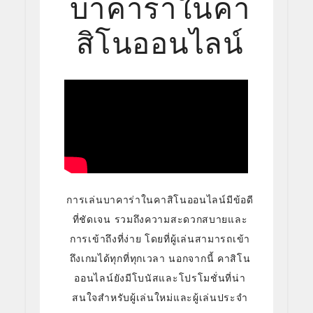
บาคาร่าในคา
สิโนออนไลน์
การเล่นบาคาร่าในคาสิโนออนไลน์มีข้อดี
ที่ชัดเจน รวมถึงความสะดวกสบายและ
การเข้าถึงที่ง่าย โดยที่ผู้เล่นสามารถเข้า
ถึงเกมได้ทุกที่ทุกเวลา นอกจากนี้ คาสิโน
ออนไลน์ยังมีโบนัสและโปรโมชั่นที่น่า
สนใจสำหรับผู้เล่นใหม่และผู้เล่นประจำ