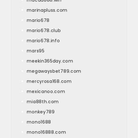
macau888.win
marinapluss.com
mario678
mario678.club
mario678.info
mars95
meekin365day.com
megawaysbet789.com
mercyrosa168.com
mexicanoo.com
mia88th.com
monkey789
mono1688
mono16888.com