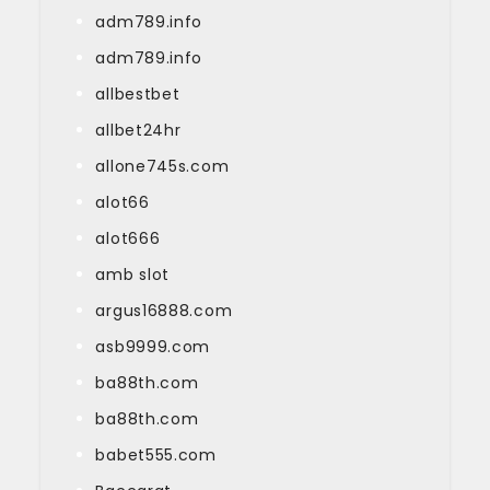
adm789.info
adm789.info
allbestbet
allbet24hr
allone745s.com
alot66
alot666
amb slot
argus16888.com
asb9999.com
ba88th.com
ba88th.com
babet555.com