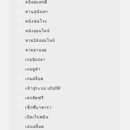
สล็อตแตกดี
สวนสุนันทา
หนังชนโรง
หนังออนไลน์
หวย24ออนไลน์
หวยฮานอย
เกมยิงปลา
เกมยูฟ่า
เกมสล็อต
เข้าสู่ระบบ ufa191
เครดิตฟรี
เซ็กซี่บาคาร่า
เปิดเว็บพนัน
เล่นสล็อต