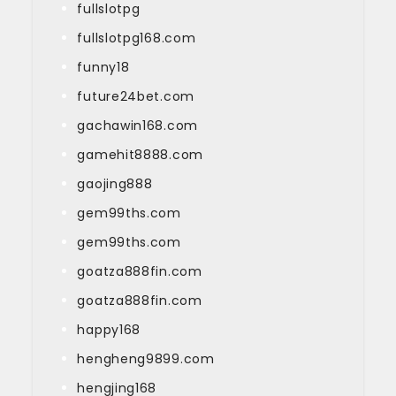
fullslotpg
fullslotpg168.com
funny18
future24bet.com
gachawin168.com
gamehit8888.com
gaojing888
gem99ths.com
gem99ths.com
goatza888fin.com
goatza888fin.com
happy168
hengheng9899.com
hengjing168