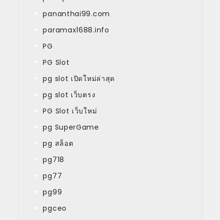
pananthai99.com
paramax1688.info
PG
PG Slot
pg slot เปิดใหม่ล่าสุด
pg slot เว็บตรง
PG Slot เว็บใหม่
pg SuperGame
pg สล็อต
pg718
pg77
pg99
pgceo