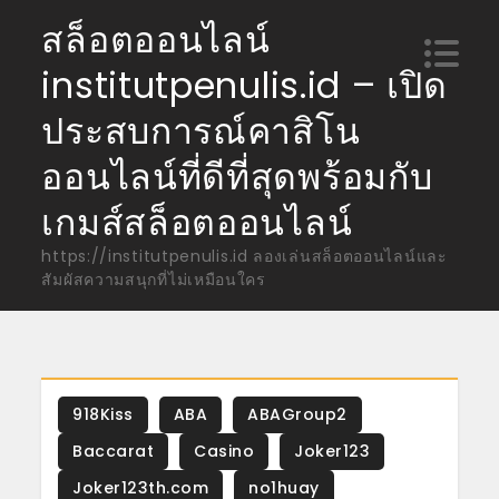
Skip
สล็อตออนไลน์
to
institutpenulis.id – เปิด
content
ประสบการณ์คาสิโน
ออนไลน์ที่ดีที่สุดพร้อมกับ
เกมส์สล็อตออนไลน์
https://institutpenulis.id ลองเล่นสล็อตออนไลน์และ
สัมผัสความสนุกที่ไม่เหมือนใคร
,
,
,
,
,
,
,
918Kiss
ABA
ABAGroup2
,
,
,
,
,
,
,
,
,
,
,
,
Baccarat
Casino
Joker123
,
,
,
,
,
,
,
,
,
,
Joker123th.com
no1huay
,
,
,
,