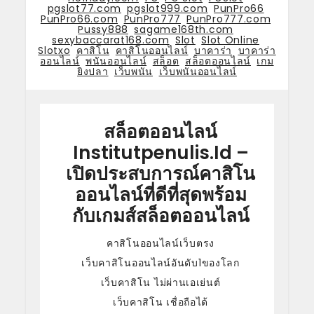
pgslot77.com
,
pgslot999.com
,
PunPro66
,
PunPro66.com
,
PunPro777
,
PunPro777.com
,
Pussy888
,
sagame168th.com
,
sexybaccarat168.com
,
Slot
,
Slot Online
,
Slotxo
,
คาสิโน
,
คาสิโนออนไลน์
,
บาคาร่า
,
บาคาร่า
ออนไลน์
,
พนันออนไลน์
,
สล็อต
,
สล็อตออนไลน์
,
เกม
ยิงปลา
,
เว็บพนัน
,
เว็บพนันออนไลน์
สล็อตออนไลน์
Institutpenulis.id –
เปิดประสบการณ์คาสิโน
ออนไลน์ที่ดีที่สุดพร้อม
กับเกมส์สล็อตออนไลน์
คาสิโนออนไลน์เว็บตรง
เว็บคาสิโนออนไลน์อันดับ1ของโลก
เว็บคาสิโน ไม่ผ่านเอเย่นต์
เว็บคาสิโน เชื่อถือได้