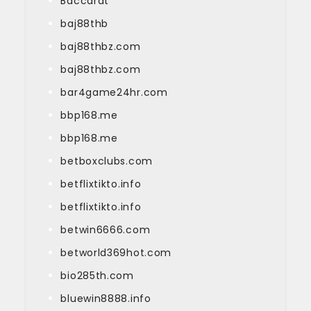
Baccarat
baj88thb
baj88thbz.com
baj88thbz.com
bar4game24hr.com
bbp168.me
bbp168.me
betboxclubs.com
betflixtikto.info
betflixtikto.info
betwin6666.com
betworld369hot.com
bio285th.com
bluewin8888.info