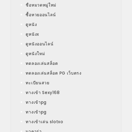
ชื่อหมวดหมู่ใหม่
ซื้อหวยออนไลน์
ดูหนัง
ดูหนังx
ดูหนังออนไลน์
ดูหนังใหม่
ทดลองเล่นสล็อต
ทดลองเล่นสล็อต PG เว็บตรง
ทะเบียนสวย
ทางเข้า Sexy168
ทางเข้าpg
ทางเข้าpg
ทางเข้าเล่น slotxo
บาคาร่า