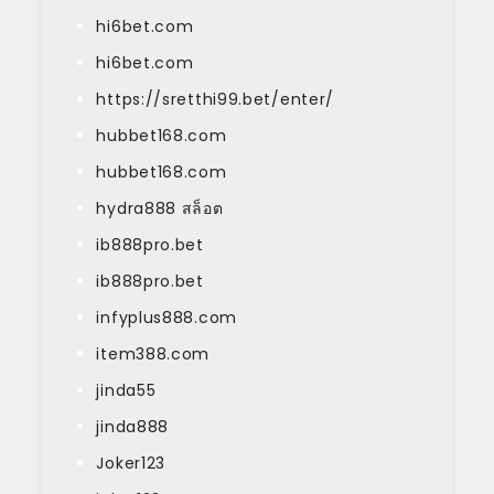
hi6bet.com
hi6bet.com
https://sretthi99.bet/enter/
hubbet168.com
hubbet168.com
hydra888 สล็อต
ib888pro.bet
ib888pro.bet
infyplus888.com
item388.com
jinda55
jinda888
Joker123