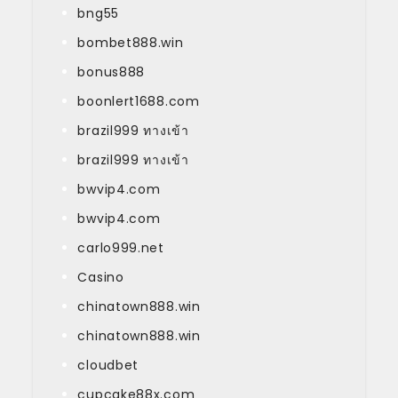
bng55
bombet888.win
bonus888
boonlert1688.com
brazil999 ทางเข้า
brazil999 ทางเข้า
bwvip4.com
bwvip4.com
carlo999.net
Casino
chinatown888.win
chinatown888.win
cloudbet
cupcake88x.com