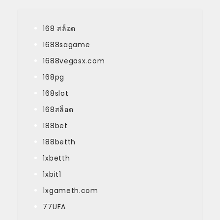
168 สล็อต
1688sagame
1688vegasx.com
168pg
168slot
168สล็อต
188bet
188betth
1xbetth
1xbit1
1xgameth.com
77UFA