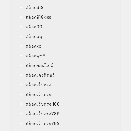
สล็อต918
สล็อต918kiss
สล็อต99
สล็อตpg
สล็อตxo
สล็อตพุซซี่
สล็อตออนไลน์
สล็อตเครดิตฟรี
สล็อตเว็บตรง
สล็อตเว็บตรง
สล็อตเว็บตรง 168
สล็อตเว็บตรง789
สล็อตเว็บตรง789