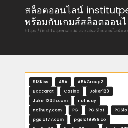
Skip
สล็อตออนไลน์ institutpe
to
พร้อมกับเกมส์สล็อตออนไ
content
https://institutpenulis.id ลองเล่นสล็อตออนไลน์และ
,
,
,
,
,
,
,
918Kiss
ABA
ABAGroup2
,
,
,
,
,
,
,
,
,
,
,
Baccarat
Casino
Joker123
Joker123th.com
no1huay
no1huay.com
PG
PG Slot
PGSlo
pgslot77.com
pgslot9999.co