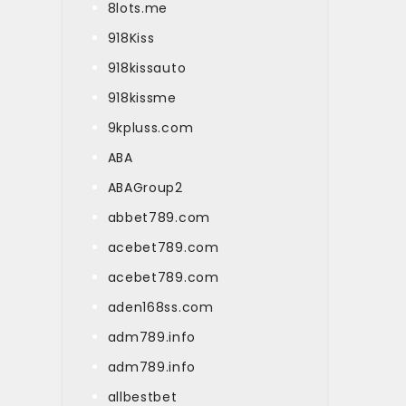
8lots.me
918Kiss
918kissauto
918kissme
9kpluss.com
ABA
ABAGroup2
abbet789.com
acebet789.com
acebet789.com
aden168ss.com
adm789.info
adm789.info
allbestbet