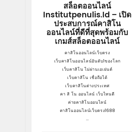
สล็อตออนไลน์
Institutpenulis.id – เปิด
ประสบการณ์คาสิโน
ออนไลน์ที่ดีที่สุดพร้อมกับ
เกมส์สล็อตออนไลน์
คาสิโนออนไลน์เว็บตรง
เว็บคาสิโนออนไลน์อันดับ1ของโลก
เว็บคาสิโน ไม่ผ่านเอเย่นต์
เว็บคาสิโน เชื่อถือได้
เว็บคาสิโนต่างประเทศ
คา สิ โน ออนไลน์ เว็บไหนดี
ค่ายคาสิโนออนไลน์
คาสิโนออนไลน์เว็บตรง1688
…