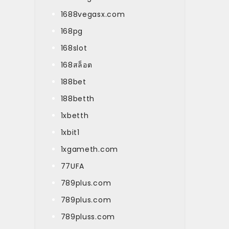
1688vegasx.com
168pg
168slot
168สล็อต
188bet
188betth
1xbetth
1xbit1
1xgameth.com
77UFA
789plus.com
789plus.com
789pluss.com