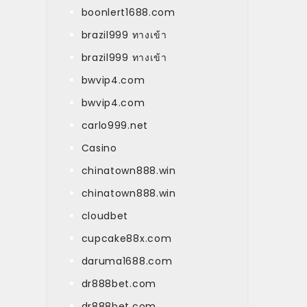
boonlert1688.com
brazil999 ทางเข้า
brazil999 ทางเข้า
bwvip4.com
bwvip4.com
carlo999.net
Casino
chinatown888.win
chinatown888.win
cloudbet
cupcake88x.com
daruma1688.com
dr888bet.com
dr888bet.com