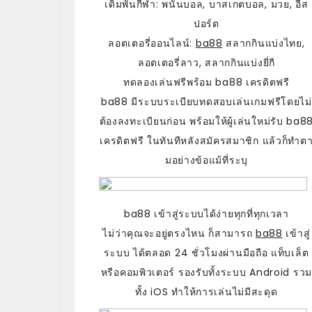
เดิมพันกีฬา: พนันบอล, บาสเกตบอล, มวย, อีส
ปอร์ต
ลอตเตอรี่ออนไลน์:
ba88
สลากกินแบ่งไทย,
ลอตเตอรี่ลาว, สลากกินแบ่งยี่กี
ทดลองเล่นฟรีพร้อม ba88 เครดิตฟรี
ba88 มีระบบระเบียบทดสอบเล่นเกมฟรีโดยไม่
ต้องลงทะเบียนก่อน พร้อมให้ผู้เล่นใหม่รับ ba8
เครดิตฟรี ในทันทีหลังสมัครสมาชิก แล้วก็ทำต
มอย่างข้อแม้ที่ระบุ
ba88 เข้าสู่ระบบได้ง่ายทุกที่ทุกเวลา
ไม่ว่าคุณจะอยู่ตรงไหน ก็สามารถ
ba88
เข้าสู่
ระบบ ได้ตลอด 24 ชั่วโมงผ่านมือถือ แท็บเล็ต
หรือคอมพิวเตอร์ รองรับทั้งระบบ Android รวม
ทั้ง iOS ทำให้การเล่นไม่มีสะดุด