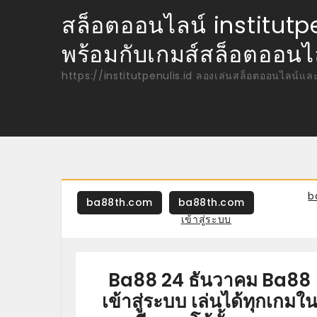
Skip
สล็อตออนไลน์ institutpe
to
พร้อมกับเกมส์สล็อตออนไ
content
https://institutpenulis.id ลองเล่นสล็อตออนไลน์และ
,
Tagged
b
ba88th.com
ba88th.com
เข้าสู่ระบบ
Ba88 24 ธันวาคม Ba88
เข้าสู่ระบบ เล่นได้ทุกเกมใ