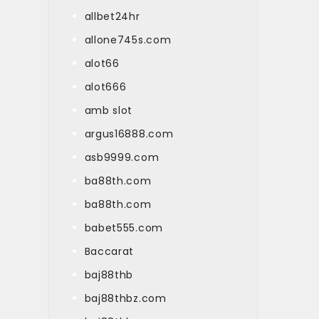
allbet24hr
allone745s.com
alot66
alot666
amb slot
argus16888.com
asb9999.com
ba88th.com
ba88th.com
babet555.com
Baccarat
baj88thb
baj88thbz.com