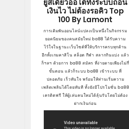
ยูสเดียวออโต้ทั้งระบบถอน
เงินไว ไม่ต้องรอคิว Top
100 By Lamont
การเดิมพันออนไลน์แปลงเป็นหนึ่งในกิจกรรม
ยอดนิยมของคนสมัยใหม่ ba88 ได้รับความ
ไว้ใจในฐานะเว็บไซต์ที่ให้บริการครบทุกด้าน
อีกทั้งเกมคาสิโน สล็อต กีฬา สลากกินแบ่ง แล้ว
ก็ฯลฯ ด้วยการ ba88 สมัคร ที่ง่ายดายเพียงไม่กี
ขั้นตอน แล้วก็ระบบ ba88 เข้าระบบ ที่
ปลอดภัย เร็วทันใจ พร้อมให้ท่านเริ่มความ
เพลิดเพลินได้โดยทันที ทั้งยังมีโปรโมชั่น ba8
เครดิตฟรี ให้ผู้เล่นคนใหม่ได้ลุ้นรับโดยไม่ต้อง
ฝากเงินก่อน