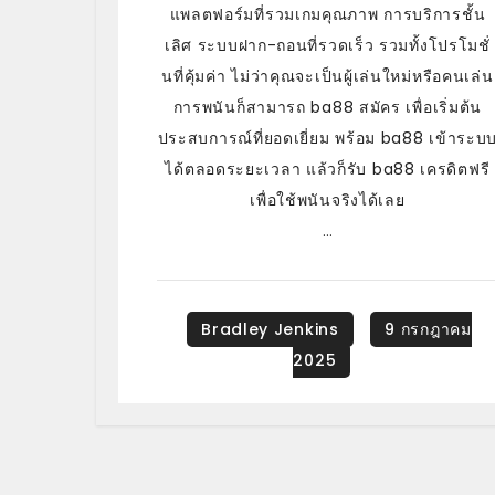
แพลตฟอร์มที่รวมเกมคุณภาพ การบริการชั้น
เลิศ ระบบฝาก-ถอนที่รวดเร็ว รวมทั้งโปรโมชั่
นที่คุ้มค่า ไม่ว่าคุณจะเป็นผู้เล่นใหม่หรือคนเล่น
การพนันก็สามารถ ba88 สมัคร เพื่อเริ่มต้น
ประสบการณ์ที่ยอดเยี่ยม พร้อม ba88 เข้าระบ
ได้ตลอดระยะเวลา แล้วก็รับ ba88 เครดิตฟรี
เพื่อใช้พนันจริงได้เลย
…