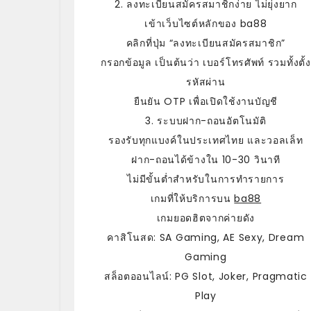
2. ลงทะเบียนสมัครสมาชิกง่าย ไม่ยุ่งยาก
เข้าเว็บไซต์หลักของ ba88
คลิกที่ปุ่ม “ลงทะเบียนสมัครสมาชิก”
กรอกข้อมูล เป็นต้นว่า เบอร์โทรศัพท์ รวมทั้งตั้ง
รหัสผ่าน
ยืนยัน OTP เพื่อเปิดใช้งานบัญชี
3. ระบบฝาก-ถอนอัตโนมัติ
รองรับทุกแบงค์ในประเทศไทย และวอลเล็ท
ฝาก-ถอนได้ข้างใน 10-30 วินาที
ไม่มีขั้นต่ำสำหรับในการทำรายการ
เกมที่ให้บริการบน
ba88
เกมยอดฮิตจากค่ายดัง
คาสิโนสด: SA Gaming, AE Sexy, Dream
Gaming
สล็อตออนไลน์: PG Slot, Joker, Pragmatic
Play