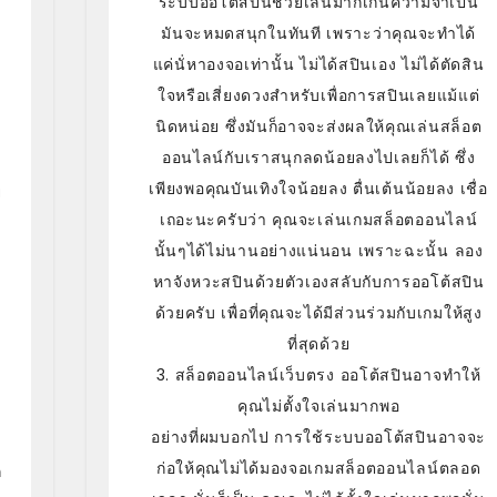
ระบบออโต้สปินช่วยเล่นมากเกินความจำเป็น
มันจะหมดสนุกในทันที เพราะว่าคุณจะทำได้
แค่นั่หาองจอเท่านั้น ไม่ได้สปินเอง ไม่ได้ตัดสิน
ใจหรือเสี่ยงดวงสำหรับเพื่อการสปินเลยแม้แต่
นิดหน่อย ซึ่งมันก็อาจจะส่งผลให้คุณเล่นสล็อต
ออนไลน์กับเราสนุกลดน้อยลงไปเลยก็ได้ ซึ่ง
เพียงพอคุณบันเทิงใจน้อยลง ตื่นเต้นน้อยลง เชื่อ
ย
เถอะนะครับว่า คุณจะเล่นเกมสล็อตออนไลน์
นั้นๆได้ไม่นานอย่างแน่นอน เพราะฉะนั้น ลอง
หาจังหวะสปินด้วยตัวเองสลับกับการออโต้สปิน
ด้วยครับ เพื่อที่คุณจะได้มีส่วนร่วมกับเกมให้สูง
ที่สุดด้วย
3. สล็อตออนไลน์เว็บตรง ออโต้สปินอาจทำให้
คุณไม่ตั้งใจเล่นมากพอ
ง
อย่างที่ผมบอกไป การใช้ระบบออโต้สปินอาจจะ
ก่อให้คุณไม่ได้มองจอเกมสล็อตออนไลน์ตลอด
ก