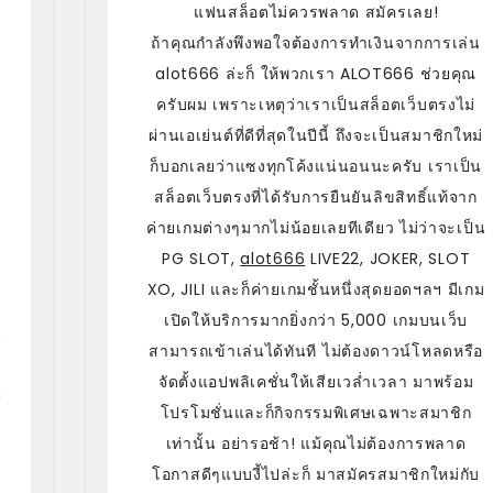
แฟนสล็อตไม่ควรพลาด สมัครเลย!
ถ้าคุณกำลังพึงพอใจต้องการทำเงินจากการเล่น
alot666 ล่ะก็ ให้พวกเรา ALOT666 ช่วยคุณ
ครับผม เพราะเหตุว่าเราเป็นสล็อตเว็บตรงไม่
ผ่านเอเย่นต์ที่ดีที่สุดในปีนี้ ถึงจะเป็นสมาชิกใหม่
ก็บอกเลยว่าแซงทุกโค้งแน่นอนนะครับ เราเป็น
สล็อตเว็บตรงที่ได้รับการยืนยันลิขสิทธิ์แท้จาก
ม
ค่ายเกมต่างๆมากไม่น้อยเลยทีเดียว ไม่ว่าจะเป็น
PG SLOT,
alot666
LIVE22, JOKER, SLOT
XO, JILI และก็ค่ายเกมชั้นหนึ่งสุดยอดฯลฯ มีเกม
เปิดให้บริการมากยิ่งกว่า 5,000 เกมบนเว็บ
น
สามารถเข้าเล่นได้ทันที ไม่ต้องดาวน์โหลดหรือ
จัดตั้งแอปพลิเคชั่นให้เสียเวล่ำเวลา มาพร้อม
ต
โปรโมชั่นและก็กิจกรรมพิเศษเฉพาะสมาชิก
เท่านั้น อย่ารอช้า! แม้คุณไม่ต้องการพลาด
โอกาสดีๆแบบงี้ไปล่ะก็ มาสมัครสมาชิกใหม่กับ
ต