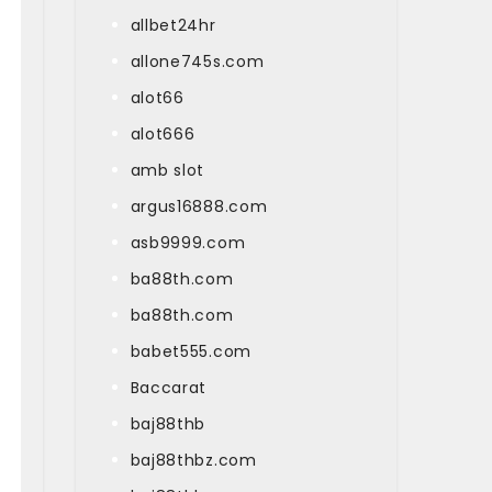
allbet24hr
allone745s.com
alot66
alot666
amb slot
argus16888.com
asb9999.com
ba88th.com
ba88th.com
babet555.com
Baccarat
baj88thb
baj88thbz.com