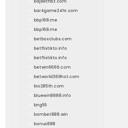
baj88thbz.com
bar4game24hr.com
bbp168.me
bbp168.me
betboxclubs.com
betflixtikto.info
betflixtikto.info
betwin6666.com
betworld369hot.com
bio285th.com
bluewin8888.info
bng55
bombet888.win
bonus888