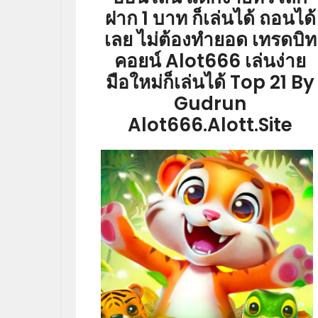
ฝาก 1 บาท ก็เล่นได้ ถอนได้
เลย ไม่ต้องทำยอด เทรดบิท
คอยน์ Alot666 เล่นง่าย
มือใหม่ก็เล่นได้ Top 21 By
Gudrun
Alot666.alott.site