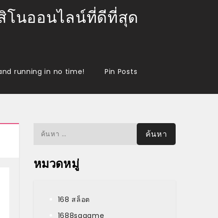
นออนไลน์ที่ดีที่สุด
and running in no time!
Pin Posts
ค้นหา
สำหรับ:
หมวดหมู่
168 สล็อต
1688sagame