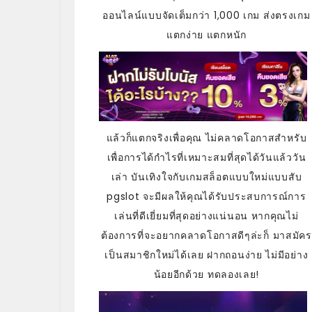
ออนไลน์แบบจัดเต็มกว่า 1,000 เกม ส่งตรงเกม
แตกง่าย แตกหนัก
แล้วก็แตกจริงเพื่อคุณ ไม่คลาดโอกาสสำหรับ
เพื่อการได้กำไรที่เหมาะสมที่สุดได้วันแล้ววัน
เล่า บันเทิงใจกับเกมสล็อตแบบใหม่แบบสับ
pgslot จะมีผลให้คุณได้รับประสบการณ์การ
เล่นที่ดีเยี่ยมที่สุดอย่างแน่นอน หากคุณไม่
ต้องการที่จะอยากคลาดโอกาสดีๆล่ะก็ มาสมัคร
เป็นสมาชิกใหม่ได้เลย ฝากถอนง่าย ไม่มีอย่าง
น้อยอีกด้วย ทดลองเลย!