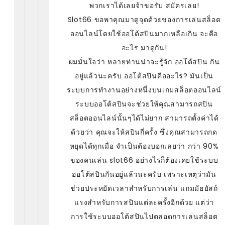
พวกเราได้เลยจ้าขอรับ สมัครเลย!
Slot66 ขอพาคุณมาดูจุดด้วยของการเล่นสล็อต
ออนไลน์โดยใช้ออโต้สปินมากเหลือเกิน จะคือ
อะไร มาดูกัน!
ผมมั่นใจว่า หลายท่านน่าจะรู้จัก ออโต้สปิน กัน
อยู่แล้วนะครับ ออโต้สปินคืออะไร? มันเป็น
ระบบการทำงานอย่างหนึ่งบนเกมสล็อตออนไลน์
ระบบออโต้สปินจะช่วยให้คุณสามารถสปิน
สล็อตออนไลน์นั้นๆได้ไม่ยาก สามารถตั้งค่าได้
ด้วยว่า คุณจะให้สปินกี่ครั้ง ซึ่งคุณสามารถกด
หยุดได้ทุกเมื่อ จำเป็นต้องบอกเลยว่า กว่า 90%
ของคนเล่น slot66 อย่างไรก็ต้องเคยใช้ระบบ
ออโต้สปินกันอยู่แล้วนะครับ เพราะเหตุว่ามัน
ช่วยประหยัดเวลาสำหรับการเล่น แถมมัธยัสถ์
แรงสำหรับการสปินแต่ละครั้งอีกด้วย แต่ว่า
การใช้ระบบออโต้สปินไปตลอดการเล่นสล็อต