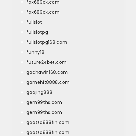
fox689ok.com
fox689ok.com
fullslot
fullslotpg
fullslotpg168.com
funny18
future24bet.com
gachawin168.com
gamehit8888.com
gaojing888
gem99ths.com
gem99ths.com
goatza888fin.com
goatza888fin.com