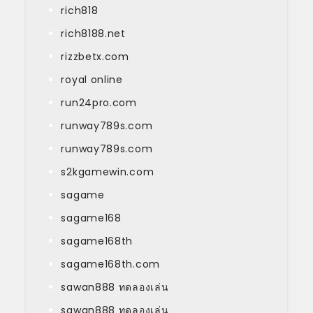
rich818
rich8188.net
rizzbetx.com
royal online
run24pro.com
runway789s.com
runway789s.com
s2kgamewin.com
sagame
sagame168
sagame168th
sagame168th.com
sawan888 ทดลองเล่น
sawan888 ทดลองเล่น