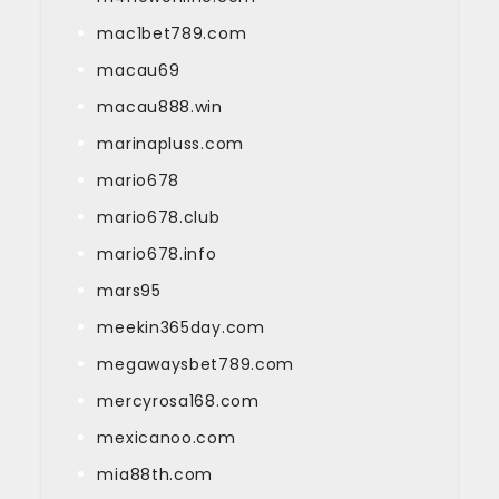
mac1bet789.com
macau69
macau888.win
marinapluss.com
mario678
mario678.club
mario678.info
mars95
meekin365day.com
megawaysbet789.com
mercyrosa168.com
mexicanoo.com
mia88th.com