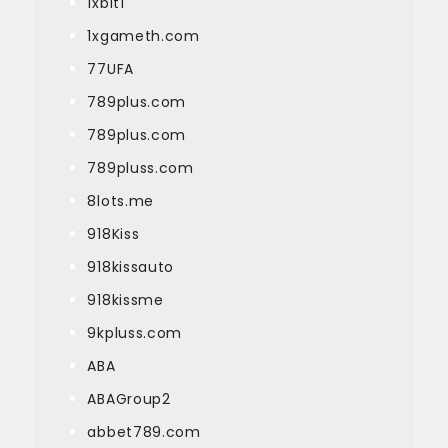
1xbit1
1xgameth.com
77UFA
789plus.com
789plus.com
789pluss.com
8lots.me
918Kiss
918kissauto
918kissme
9kpluss.com
ABA
ABAGroup2
abbet789.com