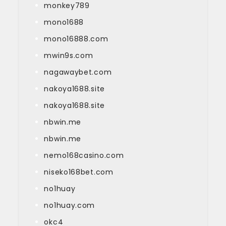
monkey789
mono1688
mono16888.com
mwin9s.com
nagawaybet.com
nakoya1688.site
nakoya1688.site
nbwin.me
nbwin.me
nemo168casino.com
niseko168bet.com
no1huay
no1huay.com
okc4