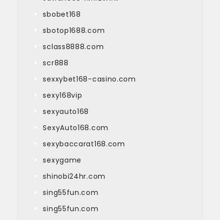
sbobet168
sbotop1688.com
sclass8888.com
scr888
sexxybet168-casino.com
sexy168vip
sexyauto168
SexyAuto168.com
sexybaccarat168.com
sexygame
shinobi24hr.com
sing55fun.com
sing55fun.com