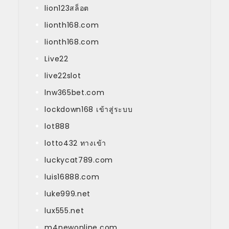
lion123สล็อต
lionth168.com
lionth168.com
Live22
live22slot
lnw365bet.com
lockdown168 เข้าสู่ระบบ
lot888
lotto432 ทางเข้า
luckycat789.com
luis16888.com
luke999.net
lux555.net
m4newonline.com