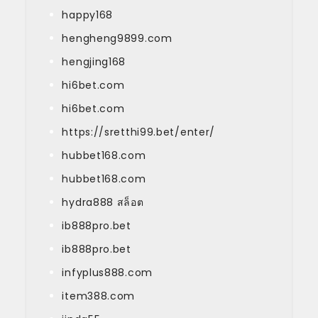
happy168
hengheng9899.com
hengjing168
hi6bet.com
hi6bet.com
https://sretthi99.bet/enter/
hubbet168.com
hubbet168.com
hydra888 สล็อต
ib888pro.bet
ib888pro.bet
infyplus888.com
item388.com