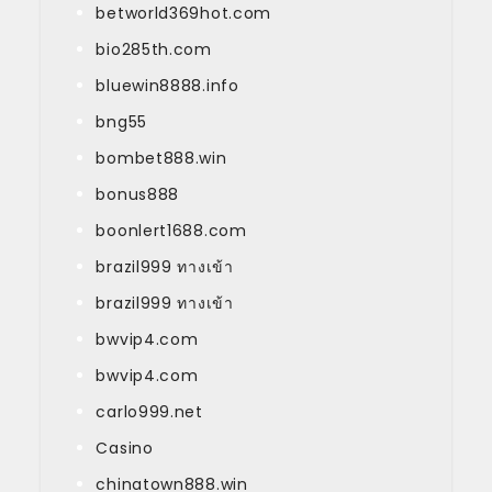
betworld369hot.com
bio285th.com
bluewin8888.info
bng55
bombet888.win
bonus888
boonlert1688.com
brazil999 ทางเข้า
brazil999 ทางเข้า
bwvip4.com
bwvip4.com
carlo999.net
Casino
chinatown888.win