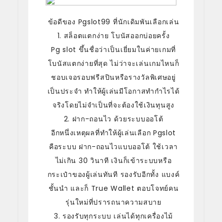
ข้อดีของ Pgslot99 ที่นักเดิมพันเลือกเล่น
1. สล็อตแตกง่าย โบนัสออกบ่อยครั้ง
Pg slot ขึ้นชื่อว่าเป็นเยี่ยมในค่ายเกมที่
โบนัสแตกง่ายที่สุด ไม่ว่าจะเล่นเกมไหนก็
ชอบเจอรอบฟรีสปินหรือรางวัลพิเศษอยู่
เป็นประจำ ทำให้ผู้เล่นมีโอกาสทำกำไรได้
จริงโดยไม่จำเป็นที่จะต้องใช้เงินทุนสูง
2. ฝาก-ถอนไว ด้วยระบบออโต้
อีกหนึ่งเหตุผลที่ทำให้ผู้เล่นเลือก Pgslot
คือระบบ ฝาก-ถอนไวแบบออโต้ ใช้เวลา
ไม่เกิน 30 วินาที เงินก็เข้าระบบหรือ
กระเป๋าของผู้เล่นทันที รองรับอีกทั้ง แบงค์
ชั้นนำ และก็ True Wallet ตอบโจทย์คน
รุ่นใหม่ที่ปรารถนาความสบาย
3. รองรับทุกระบบ เล่นได้ทุกเครื่องไม้