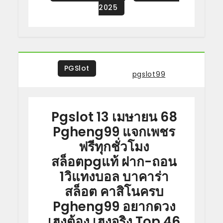
PGSlot
Tagged
pgslot99
Pgslot 13 เมษายน 68
Pgheng99 แจกเพชร
ฟรีทุกชั่วโมง
สล็อตpgแท้ ฝาก-ถอน
1วิแทงบอล บาคาร่า
สล็อต คาสิโนครบ
Pgheng99 อยากดวง
เฮงต้อง เฮงจริง Top 46