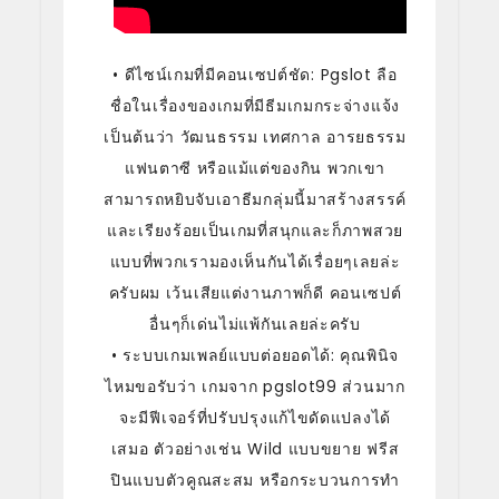
• ดีไซน์เกมที่มีคอนเซปต์ชัด: Pgslot ลือ
ชื่อในเรื่องของเกมที่มีธีมเกมกระจ่างแจ้ง
เป็นต้นว่า วัฒนธรรม เทศกาล อารยธรรม
แฟนตาซี หรือแม้แต่ของกิน พวกเขา
สามารถหยิบจับเอาธีมกลุ่มนี้มาสร้างสรรค์
และเรียงร้อยเป็นเกมที่สนุกและก็ภาพสวย
แบบที่พวกเรามองเห็นกันได้เรื่อยๆเลยล่ะ
ครับผม เว้นเสียแต่งานภาพก็ดี คอนเซปต์
อื่นๆก็เด่นไม่แพ้กันเลยล่ะครับ
• ระบบเกมเพลย์แบบต่อยอดได้: คุณพินิจ
ไหมขอรับว่า เกมจาก pgslot99 ส่วนมาก
จะมีฟีเจอร์ที่ปรับปรุงแก้ไขดัดแปลงได้
เสมอ ตัวอย่างเช่น Wild แบบขยาย ฟรีส
ปินแบบตัวคูณสะสม หรือกระบวนการทำ