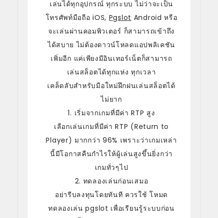
เล่นได้ทุกอุปกรณ์ ทุกระบบ ไม่ว่าจะเป็น
โทรศัพท์มือถือ iOS,
Pgslot
Android หรือ
จะเล่นผ่านคอมพิวเตอร์ ก็สามารถเข้าถึง
ได้สบาย ไม่ต้องดาวน์โหลดแอปพลิเคชัน
เพิ่มอีก แค่เพียงมีอินเทอร์เน็ตก็สามารถ
เล่นสล็อตได้ทุกแห่ง ทุกเวลา
เคล็ดลับสำหรับมือใหม่ฝึกฝนเล่นสล็อตได้
ไม่ยาก
1. เริ่มจากเกมที่มีค่า RTP สูง
เลือกเล่นเกมที่มีค่า RTP (Return to
Player) มากกว่า 96% เพราะว่าเกมเหล่า
นี้มีโอกาสคืนกำไรให้ผู้เล่นสูงขึ้นยิ่งกว่า
เกมทั่วๆไป
2. ทดลองเล่นก่อนเสมอ
อย่ารีบลงทุนโดยทันที ควรใช้ โหมด
ทดลองเล่น pgslot เพื่อเรียนรู้ระบบก่อน