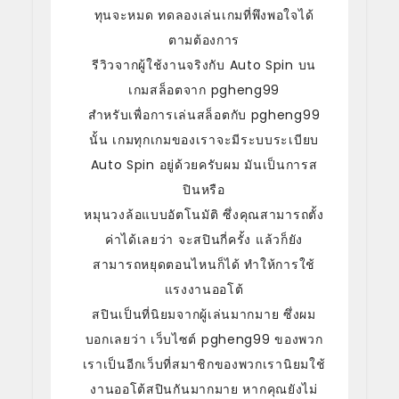
ทุนจะหมด ทดลองเล่นเกมที่พึงพอใจได้
ตามต้องการ
รีวิวจากผู้ใช้งานจริงกับ Auto Spin บน
เกมสล็อตจาก pgheng99
สำหรับเพื่อการเล่นสล็อตกับ pgheng99
นั้น เกมทุกเกมของเราจะมีระบบระเบียบ
Auto Spin อยู่ด้วยครับผม มันเป็นการส
ปินหรือ
หมุนวงล้อแบบอัตโนมัติ ซึ่งคุณสามารถตั้ง
ค่าได้เลยว่า จะสปินกี่ครั้ง แล้วก็ยัง
สามารถหยุดตอนไหนก็ได้ ทำให้การใช้
แรงงานออโต้
สปินเป็นที่นิยมจากผู้เล่นมากมาย ซึ่งผม
บอกเลยว่า เว็บไซต์ pgheng99 ของพวก
เราเป็นอีกเว็บที่สมาชิกของพวกเรานิยมใช้
งานออโต้สปินกันมากมาย หากคุณยังไม่