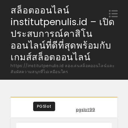
Skip
สล็อตออนไลน์
to
institutpenulis.id – เปิด
content
ประสบการณ์คาสิโน
ออนไลน์ที่ดีที่สุดพร้อมกับ
เกมส์สล็อตออนไลน์
https://institutpenulis.id ลองเล่นสล็อตออนไลน์และ
สัมผัสความสนุกที่ไม่เหมือนใคร
PGSlot
Tagged
pgslot99