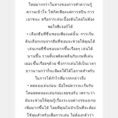
ใหม่มากกว่าในทางของการทำความรู้
ความเข้าใจ โฟกัสเพียงแค่การสปิน การ
เอาชนะ หรือการเล่นเบื้องต้นโดยไม่ต้อง
พอใจฟีเจอร์ได้
• เลือกธีมที่ชื่นชอบเพียงแค่นั้น: การเริ่ม
ต้นเลือกเกมจากธีมที่ชอบจะช่วยให้คุณได้
เล่นเกมที่ชื่นชอบมากขึ้นเรื่อยๆ เล่นได้
นานขึ้น รวมทั้งเพลิดเพลินกับเกมที่เล่น
เยอะขึ้นเรื่อยๆด้วย ซึ่งการเล่นได้เป็นเวลา
ยาวนานกว่าก็จะมีผลให้ได้โอกาสสำหรับ
ในการได้กำไรที่มากกกล่าวถึง
• ทดลองเล่นก่อน: มือใหม่ควรจะเริ่มกับ
โหมดทดลองเล่นก่อนเลยขอรับ เพราะว่า
มันจะช่วยให้คุณรู้เรื่องระบบต่างๆของเกม
เพิ่มมากขึ้นได้ โดยที่คุณไม่จำเป็นที่จะต้อง
ใช้ทุนสำหรับเพื่อการเล่น ไม่ต้องกลัวว่า