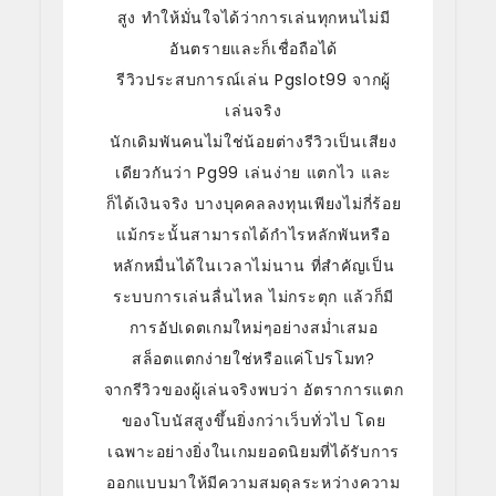
สูง ทำให้มั่นใจได้ว่าการเล่นทุกหนไม่มี
อันตรายและก็เชื่อถือได้
รีวิวประสบการณ์เล่น Pgslot99 จากผู้
เล่นจริง
นักเดิมพันคนไม่ใช่น้อยต่างรีวิวเป็นเสียง
เดียวกันว่า Pg99 เล่นง่าย แตกไว และ
ก็ได้เงินจริง บางบุคคลลงทุนเพียงไม่กี่ร้อย
แม้กระนั้นสามารถได้กำไรหลักพันหรือ
หลักหมื่นได้ในเวลาไม่นาน ที่สำคัญเป็น
ระบบการเล่นลื่นไหล ไม่กระตุก แล้วก็มี
การอัปเดตเกมใหม่ๆอย่างสม่ำเสมอ
สล็อตแตกง่ายใช่หรือแค่โปรโมท?
จากรีวิวของผู้เล่นจริงพบว่า อัตราการแตก
ของโบนัสสูงขึ้นยิ่งกว่าเว็บทั่วไป โดย
เฉพาะอย่างยิ่งในเกมยอดนิยมที่ได้รับการ
ออกแบบมาให้มีความสมดุลระหว่างความ