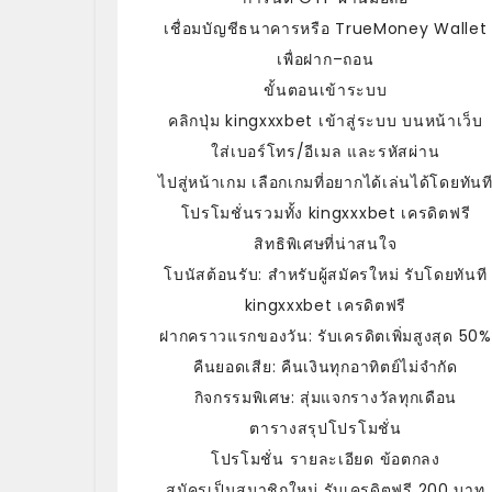
เชื่อมบัญชีธนาคารหรือ TrueMoney Wallet
เพื่อฝาก–ถอน
ขั้นตอนเข้าระบบ
คลิกปุ่ม kingxxxbet เข้าสู่ระบบ บนหน้าเว็บ
ใส่เบอร์โทร/อีเมล และรหัสผ่าน
ไปสู่หน้าเกม เลือกเกมที่อยากได้เล่นได้โดยทันท
โปรโมชั่นรวมทั้ง kingxxxbet เครดิตฟรี
สิทธิพิเศษที่น่าสนใจ
โบนัสต้อนรับ: สำหรับผู้สมัครใหม่ รับโดยทันที
kingxxxbet เครดิตฟรี
ฝากคราวแรกของวัน: รับเครดิตเพิ่มสูงสุด 50%
คืนยอดเสีย: คืนเงินทุกอาทิตย์ไม่จำกัด
กิจกรรมพิเศษ: สุ่มแจกรางวัลทุกเดือน
ตารางสรุปโปรโมชั่น
โปรโมชั่น รายละเอียด ข้อตกลง
สมัครเป็นสมาชิกใหม่ รับเครดิตฟรี 200 บาท