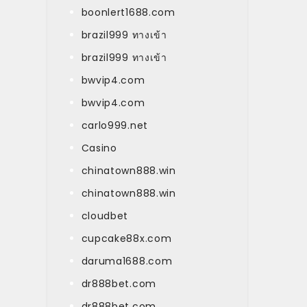
boonlert1688.com
brazil999 ทางเข้า
brazil999 ทางเข้า
bwvip4.com
bwvip4.com
carlo999.net
Casino
chinatown888.win
chinatown888.win
cloudbet
cupcake88x.com
daruma1688.com
dr888bet.com
dr888bet.com