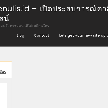
nulis.id – เปิดประสบการณ์คาสิโ
ลน์
สัมผัสความสนุกที่ไม่เหมือนใคร
Blog
Contact
Lets get your new site up 
มัคร