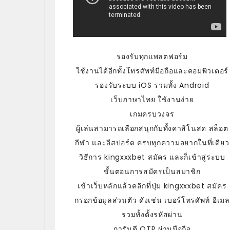
รองรับทุกแพลตฟอร์ม
ใช้งานได้อีกทั้งโทรศัพท์มือถือและคอมพิวเตอร์
รองรับระบบ iOS รวมทั้ง Android
เว็บภาษาไทย ใช้งานง่าย
เกมครบวงจร
ผู้เล่นสามารถเลือกสนุกกับทั้งคาสิโนสด สล็อต
กีฬา และอีสปอร์ต ครบทุกความอยากในที่เดียว
วิธีการ kingxxxbet สมัคร และก็เข้าสู่ระบบ
ขั้นตอนการสมัครเป็นสมาชิก
เข้าเว็บหลักแล้วคลิกที่ปุ่ม kingxxxbet สมัคร
กรอกข้อมูลส่วนตัว ดังเช่น เบอร์โทรศัพท์ อีเมล
รวมทั้งตั้งรหัสผ่าน
การันตี OTP ผ่านมือถือ