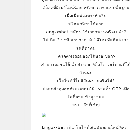
สล็อตที่มีเพย์ไลน์น้อย หรือบาคาร่าแบบพื้นฐาน
เพื่อเพิ่มช่องทางทำเงิน
ปริศนาที่พบได้มาก
kingxxxbet สมัคร ใช้เวลานานหรือเปล่า?
ไม่เกิน 3 นาที สามารถเล่นได้โดยทันทีหลังกา
รันตีตัวตน
เครดิตฟรีถอนออกได้หรือเปล่า?
สามารถถอนได้เมื่อทำยอดเทิร์นโอเวอร์ตามที่ได
กำหนด
เว็บไซต์นี้ไม่มีอันตรายหรือไม่?
ปลอดภัยสูงสุดด้วยระบบ SSL รวมทั้ง OTP เมื่อ
ใดก็ตามเข้าสู่ระบบ
สรุปแล้วก็เชิญ
kingxxxbet เป็นเว็บไซต์เดิมพันออนไลน์ที่ครบ