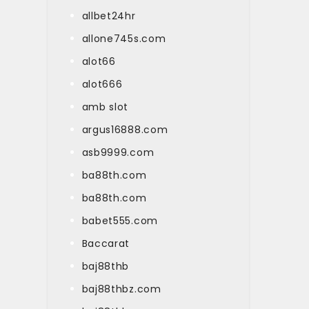
allbet24hr
allone745s.com
alot66
alot666
amb slot
argus16888.com
asb9999.com
ba88th.com
ba88th.com
babet555.com
Baccarat
baj88thb
baj88thbz.com