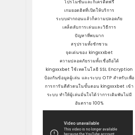
โปรโมชั่นและก็เครดิตฟรี
เกมยอดฮิตที่เปิดให้บริการ
ระบบฝากถอนแล้วก็ความปลอดภัย
เคล็ดลับการเล่นและวิธีการ
ปัญหาที่พบมาก
สรุปรวมทั้งชักชวน
จุดเด่นของ kingxxxbet
ความปลอดภัยรวมทั้งเชื่อถือได้
kingxxxbet ใช้เทคโนโลยี SSL Encryption
ป้องกันข้อมูลผู้เล่น และระบบ OTP สำหรับเพื่อ
การการันตีตัวตนในขั้นตอน kingxxxbet เข้า
ระบบ ทำให้ผู้เล่นมั่นใจได้ว่าการเดิมพันไม่มี
อันตราย 100%