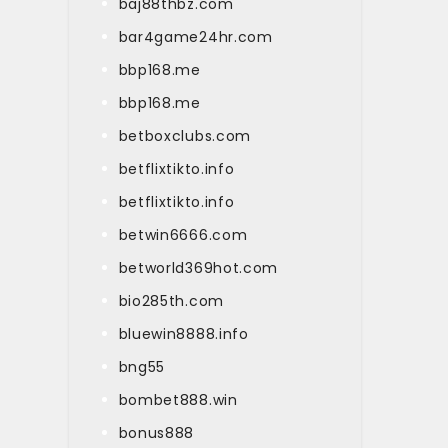
baj88thbz.com
bar4game24hr.com
bbp168.me
bbp168.me
betboxclubs.com
betflixtikto.info
betflixtikto.info
betwin6666.com
betworld369hot.com
bio285th.com
bluewin8888.info
bng55
bombet888.win
bonus888