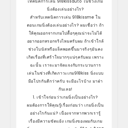
เทคนิคการเล่น 918kissauto ในช่วงเกม
นิ่งต้องเล่นอย่างไร?
สำหรับเทคนิคการเล่น 918kissme ใน
ตอนเกมนิ่งต้องเล่นอย่างไร? ผมเชื่อว่า ถ้า
ให้คุณออกจากเกมไปดื้อๆคุณน่าจะไม่ได้
อยากออกหรอกจริงไหมครับผม ถ้าเข้าใกล้
ช่วงโบนัสหรือแจ็คพอตขึ้นมาจริงๆมันคง
เกิดเรื่องที่เศร้าใจมากๆแน่ๆครับผม เพราะ
ฉะนั้น เราจะมาจัดแจงกับกระบวนการ
เล่นในช่วงที่เกิดภาวะเกม918kiss นิ่งแบบ
มือโปรกันดีกว่าครับ จะมีอะไรบ้าง มาฝ่า
กันเลย!
1. เข้าใจก่อนว่าเกมนิ่งเป็นอย่างไร?
ผมต้องการให้คุณรู้เรื่องก่อนว่า เกมนิ่งเป็น
อย่างไรกันแน่? เนื่องจากหากพวกเรารู้
เรื่องมีความขัดแย้ง เกมนิ่งของผมกับเกม