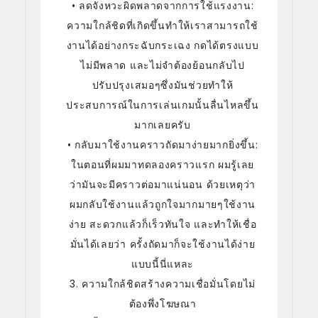
• ลดจังหวะผิดพลาดจากการใช้แรงงาน:
ความใกล้ชิดที่เกิดขึ้นทำให้เราสามารถใช้
งานได้อย่างกระฉับกระเฉง กดได้ตรงแบบ
ไม่มีพลาด และไม่จำต้องย้อนกลับไป
ปรับปรุงเสมอๆซึ่งมันช่วยทำให้
ประสบการณ์ในการเล่นเกมนั้นลื่นไหลขึ้น
มากเลยครับ
• กลับมาใช้งานคราวถัดมาง่ายมากยิ่งขึ้น:
ในตอนที่ผมมาทดลองคราวแรก ผมรู้เลย
ว่ามันจะมีคราวต่อมาแน่นอน ด้วยเหตุว่า
ผมกลับใช้งานแล้วถูกใจมากมายๆใช้งาน
ง่าย สะดวกแล้วก็เร็วทันใจ และทำให้เชื่อ
มั่นได้เลยว่า ครั้งถัดมาก็จะใช้งานได้ง่าย
แบบนี้นี่แหละ
3. ความใกล้ชิดสร้างความเชื่อมั่นโดยไม่
ต้องพึ่งโฆษณา