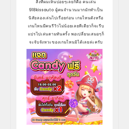
สิ่งที่ผมเห็นบ่อยๆเลยก็คือ คนเล่น
918kissauto ผู้คนจำนวนมากมักทำเป็น
นิสัยลองเล่นไปเรื่อยก่อน เกมไหนดังหรือ
เกมไหนมีคนรีวิวไม่น้อยเลยทีเดียวก็จะรีบ
แปรไปเล่นตามทันครั้ง พอเปลี่ยนเสมอๆก็
จะจับจังหวะของเกมไหนมิได้เลยล่ะครับ