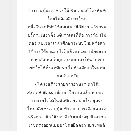
1. ความคุ้นเคยช่วยให้เริ่มเล่นได้โดยทันที
โดยไม่ต้องศึกษาใหม่
หนึ่งในจุดที่ทำให้ผมเล่น 918kiss แล้วกระ
ปรี้กระเปร่าตั้งแต่แรกเลยก็คือ การที่ผมไม่
ต้องเสียเวล่ำเวลาศึกษาระบบใหม่หรือหา
วิธีการใช้งานอะไรก็แล้วแต่เลย เนื่องจาก
ว่าทุกสิ่งบนเว็บถูกวางแบบมาให้พวกเรา
เข้าใจได้ตั้งแต่ทีแรก ไม่ต้องศึกษาใหม่กัน
เลยล่ะขอรับ
• โครงสร้างรายการอาหารเดาได้:
สล็อต918kiss
เมื่อเข้าใช้งานแล้ว พวกเรา
จะทายใจได้ในทันทีเลยว่าอะไรอยู่ตรง
ไหน ดังเช่นว่า ปุ่มเข้าเกม การเลือกหมวด
หรือการเข้าใช้งานฟังก์ชันต่างๆเนื่องจาก
เว็บตรงออกแบบมาโดยยึดความประพฤติ