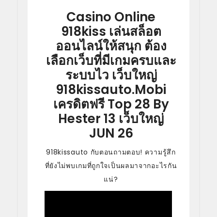
Casino Online
918kiss เล่นสล็อต
ออนไลน์ให้สนุก ต้อง
เลือกเว็บที่มีเกมครบและ
ระบบไว เว็บใหญ่
918kissauto.mobi
เครดิตฟรี Top 28 By
Hester 13 เว็บใหญ่
JUN 26
918kissauto กับตอนถามตอบ! ความรู้สึก
ที่ยังไม่พบเกมที่ถูกใจเป็นผลมาจากอะไรกัน
แน่?