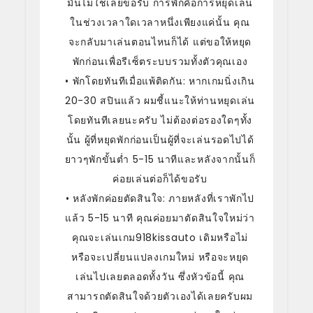
มันไม่ใช่เลยขอรับ การพักคือการหยุดเล่น
ในช่วงเวลาใดเวลาหนึ่งเพียงแค่นั้น คุณ
จะกลับมาเล่นตอนไหนก็ได้ แต่ขอให้หยุด
พักก่อนเพื่อรีเซ็ตระบบรวมทั้งตัวคุณเอง
• พักโดยทันทีเมื่อแพ้ติดกัน: หากเกมนิ่งเกิน
20-30 สปินแล้ว ผมชี้แนะให้ท่านหยุดเล่น
โดยทันทีเลยนะครับ ไม่ต้องต่อรองใดๆทั้ง
นั้น ผู้ที่หยุดพักก่อนเป็นผู้ที่จะเล่นรอดไปได้
ยาวๆพักขั้นต่ำ 5-15 นาทีและหลังจากนั้นก็
ค่อยเล่นต่อก็ได้ขอรับ
• หลังพักค่อยตัดสินใจ: ภายหลังที่เราพักไป
แล้ว 5-15 นาที คุณค่อยมาตัดสินใจใหม่ว่า
คุณจะเล่นเกม918kissauto เดิมหรือไม่
หรือจะเปลี่ยนแปลงเกมใหม่ หรือจะหยุด
เล่นไปเลยตลอดทั้งวัน ซึ่งหัวข้อนี้ คุณ
สามารถตัดสินใจด้วยตัวเองได้เลยครับผม