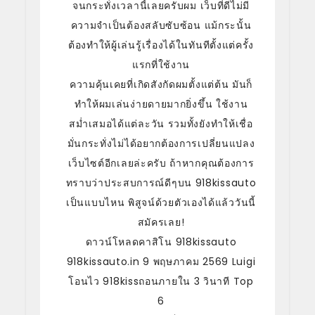
จนกระทั่งเวลานี้เลยครับผม เว็บที่ดีไม่มี
ความจำเป็นต้องสลับซับซ้อน แม้กระนั้น
ต้องทำให้ผู้เล่นรู้เรื่องได้ในทันทีตั้งแต่ครั้ง
แรกที่ใช้งาน
ความคุ้นเคยที่เกิดสังกัดผมตั้งแต่ต้น มันก็
ทำให้ผมเล่นง่ายดายมากยิ่งขึ้น ใช้งาน
สม่ำเสมอได้แต่ละวัน รวมทั้งยังทำให้เชื่อ
มั่นกระทั่งไม่ได้อยากต้องการเปลี่ยนแปลง
เว็บไซต์อีกเลยล่ะครับ ถ้าหากคุณต้องการ
ทราบว่าประสบการณ์ดีๆบน 918kissauto
เป็นแบบไหน พิสูจน์ด้วยตัวเองได้แล้ววันนี้
สมัครเลย!
ดาวน์โหลดคาสิโน 918kissauto
918kissauto.in 9 พฤษภาคม 2569 Luigi
โอนไว 918kissถอนภายใน 3 วินาที Top
6