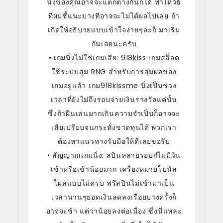
นิ่งของคุณอาจจะแตกต่างกันก็ได้ ทำให้วิธี
ที่ผมชี้แนะบางทีอาจจะไม่ได้ผลไปเลย ถ้า
เกิดให้อธิบายแบบเข้าใจง่ายๆล่ะก็ มาเริ่ม
กันเลยนะครับ
• เกมนิ่งไม่ใช่เกมเสีย:
918kiss
เกมสล็อต
ใช้ระบบสุ่ม RNG สำหรับการสุ่มผลของ
เกมอยู่แล้ว เกม918kissme นิ่งเป็นช่วง
เวลาที่ยังไม่ถึงรอบจ่ายเงินรางวัลแค่นั้น
ซึ่งถ้าฝืนเล่นมากเกินความจำเป็นก็อาจจะ
เสียเปรียบจนกระทั่งขาดทุนได้ พวกเรา
ต้องหาแนวทางรับมือให้ดีเลยขอรับ
• สัญญาณเกมนิ่ง: สปินหลายรอบก๋ไม่มีวิน
เข้าหรือเข้าน้อยมาก เครื่องหมายโบนัส
โผล่แบบไม่ครบ ฟรีสปินไม่เข้ามาเป็น
เวลานานๆยอดเงินลดลงเรื่อยบางครั้งก็
อาจจะช้า แต่ว่าน้อยลงต่อเนื่อง ซึ่งนี่แหละ