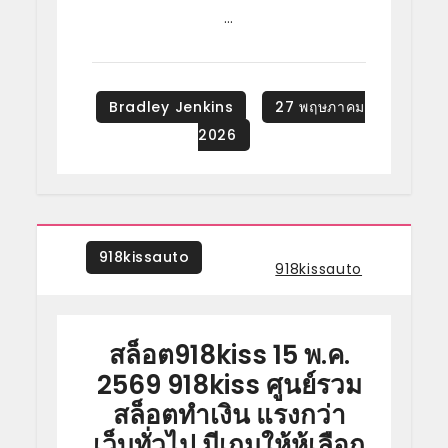
…
918kissauto
Tagged
918kissauto
สล็อต918kiss 15 พ.ค.
2569 918kiss ศูนย์รวม
สล็อตทำเงิน แรงกว่า
เว็บทั่วไป มีเกมให้ห้เลือก