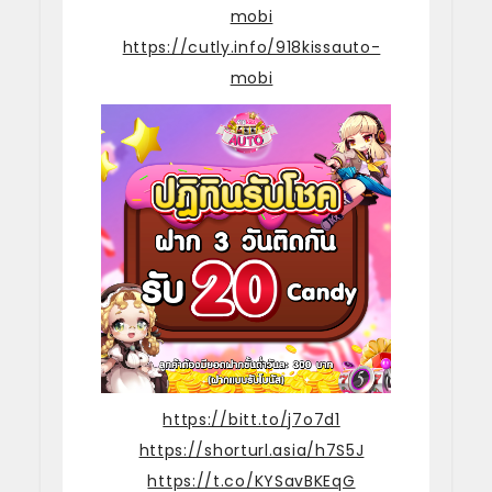
mobi
https://cutly.info/918kissauto-
mobi
https://bitt.to/j7o7d1
https://shorturl.asia/h7S5J
https://t.co/KYSavBKEqG