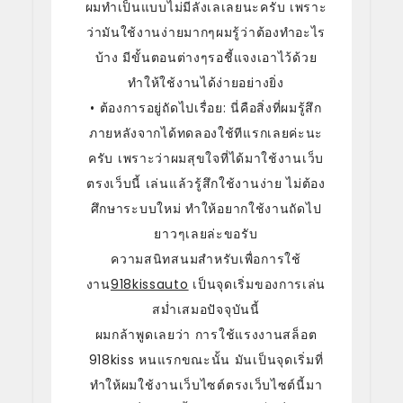
ผมทำเป็นแบบไม่มีลังเลเลยนะครับ เพราะ
ว่ามันใช้งานง่ายมากๆผมรู้ว่าต้องทำอะไร
บ้าง มีขั้นตอนต่างๆรอชี้แจงเอาไว้ด้วย
ทำให้ใช้งานได้ง่ายอย่างยิ่ง
• ต้องการอยู่ถัดไปเรื่อย: นี่คือสิ่งที่ผมรู้สึก
ภายหลังจากได้ทดลองใช้ทีแรกเลยค่ะนะ
ครับ เพราะว่าผมสุขใจที่ได้มาใช้งานเว็บ
ตรงเว็บนี้ เล่นแล้วรู้สึกใช้งานง่าย ไม่ต้อง
ศึกษาระบบใหม่ ทำให้อยากใช้งานถัดไป
ยาวๆเลยล่ะขอรับ
ความสนิทสนมสำหรับเพื่อการใช้
งาน
918kissauto
เป็นจุดเริ่มของการเล่น
สม่ำเสมอปัจจุบันนี้
ผมกล้าพูดเลยว่า การใช้แรงงานสล็อต
918kiss หนแรกขณะนั้น มันเป็นจุดเริ่มที่
ทำให้ผมใช้งานเว็บไซต์ตรงเว็บไซต์นี้มา