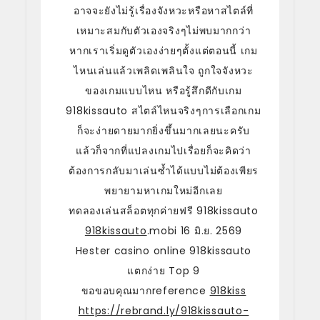
อาจจะยังไม่รู้เรื่องจังหวะหรือหาสไตล์ที่
เหมาะสมกับตัวเองจริงๆไม่พบมากกว่า
หากเราเริ่มดูตัวเองง่ายๆตั้งแต่ตอนนี้ เกม
ไหนเล่นแล้วเพลิดเพลินใจ ถูกใจจังหวะ
ของเกมแบบไหน หรือรู้สึกดีกับเกม
918kissauto สไตล์ไหนจริงๆการเลือกเกม
ก็จะง่ายดายมากยิ่งขึ้นมากเลยนะครับ
แล้วก็จากที่แปลงเกมไปเรื่อยก็จะคิดว่า
ต้องการกลับมาเล่นซ้ำได้แบบไม่ต้องเพียร
พยายามหาเกมใหม่อีกเลย
ทดลองเล่นสล็อตทุกค่ายฟรี 918kissauto
918kissauto
.mobi 16 มิ.ย. 2569
Hester casino online 918kissauto
แตกง่าย Top 9
ขอขอบคุณมากreference
918kiss
https://rebrand.ly/918kissauto-