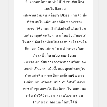
2. ความสนิทสนมทำให้ใช้งานต่อเนื่อง
แบบไม่มีสะดุด
หลังจากเริ่มเล่น สล็อต918kiss มาแล้ว สิ่ง
ที่จำเป็นไม่แพ้กันเลยก็คือ พวกเราจะ
สามารถใช้งานต่อไปได้อย่างลื่นไหลโดย
ไม่ต้องหยุดคิดหรือหาทางใหม่ไปเรื่อยๆได้
ไหม? นี่คือเรื่องที่ผมไม่ค่อยสบายใจครั้งใด
ก็ตามเปลี่ยนแปลงเว็บ แต่ว่าความวิตก
กังวลนั้นก็หายไปเลยครับผม
• การสับเปลี่ยนรายการอาหารหรือแปลง
เกมทำเป็นง่าย: เมื่อทั้งหมดทุกอย่างอยู่ใน
ตำแหน่งที่ควรจะเป็นและก็เคยชิน การ
เปลี่ยนเกมหรือกลับหน้าเดิมก็ทำเป็นง่าย
อย่างยิ่งๆแทบจะไม่ต้องคิดอะไรเลยล่ะนะ
ครับ ทำให้จังหวะการเล่นไม่ขาดตอน
รักษาความต่อเนื่องได้ดิบได้ดี