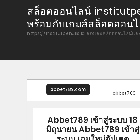
Skip
สล็อตออนไลน์ institutpe
to
พร้อมกับเกมส์สล็อตออนไ
content
https://institutpenulis.id ลองเล่นสล็อตออนไลน์และ
abbet789.com
Tagged
abbet789
Abbet789 เข้าสู่ระบบ 18
มิถุนายน Abbet789 เข้าสู่
ระบบ เกมใหม่อัปเดต