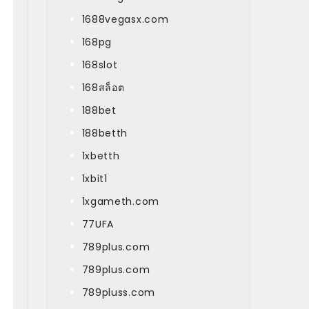
1688vegasx.com
168pg
168slot
168สล็อต
188bet
188betth
1xbetth
1xbit1
1xgameth.com
77UFA
789plus.com
789plus.com
789pluss.com