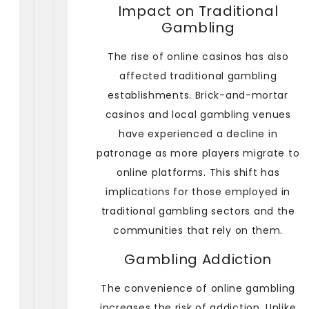
Impact on Traditional
อ
Gambling
The rise of online casinos has also
affected traditional gambling
establishments. Brick-and-mortar
casinos and local gambling venues
have experienced a decline in
patronage as more players migrate to
online platforms. This shift has
implications for those employed in
traditional gambling sectors and the
communities that rely on them.
Gambling Addiction
The convenience of online gambling
increases the risk of addiction. Unlike