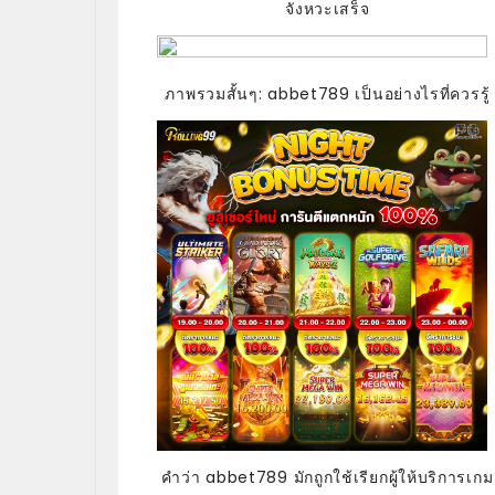
จังหวะเสร็จ
ภาพรวมสั้นๆ: abbet789 เป็นอย่างไรที่ควรรู้
คำว่า abbet789 มักถูกใช้เรียกผู้ให้บริการเกม