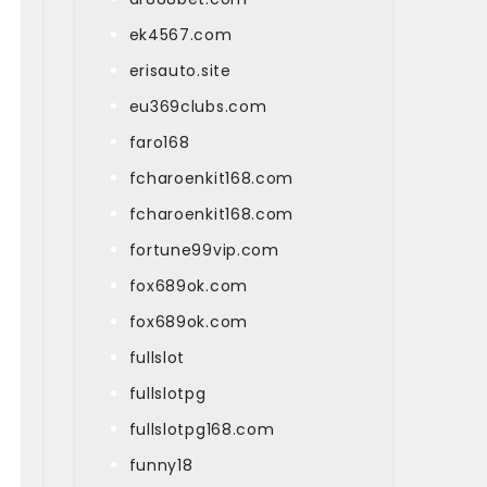
ek4567.com
erisauto.site
eu369clubs.com
faro168
fcharoenkit168.com
fcharoenkit168.com
fortune99vip.com
fox689ok.com
fox689ok.com
fullslot
fullslotpg
fullslotpg168.com
funny18