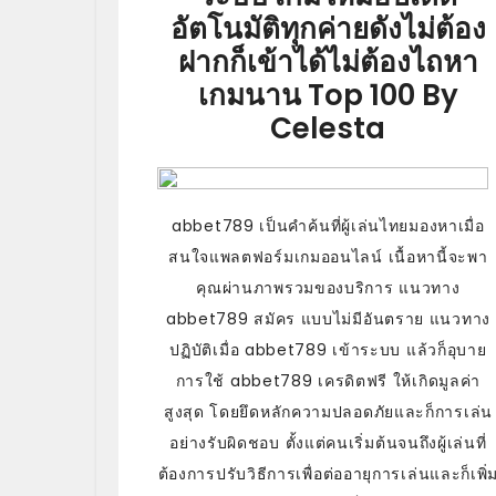
อัตโนมัติทุกค่ายดังไม่ต้อง
ฝากก็เข้าได้ไม่ต้องไถหา
เกมนาน Top 100 By
Celesta
abbet789 เป็นคำค้นที่ผู้เล่นไทยมองหาเมื่อ
สนใจแพลตฟอร์มเกมออนไลน์ เนื้อหานี้จะพา
คุณผ่านภาพรวมของบริการ แนวทาง
abbet789 สมัคร แบบไม่มีอันตราย แนวทาง
ปฏิบัติเมื่อ abbet789 เข้าระบบ แล้วก็อุบาย
การใช้ abbet789 เครดิตฟรี ให้เกิดมูลค่า
สูงสุด โดยยึดหลักความปลอดภัยและก็การเล่น
อย่างรับผิดชอบ ตั้งแต่คนเริ่มต้นจนถึงผู้เล่นที่
ต้องการปรับวิธีการเพื่อต่ออายุการเล่นและก็เพิ่