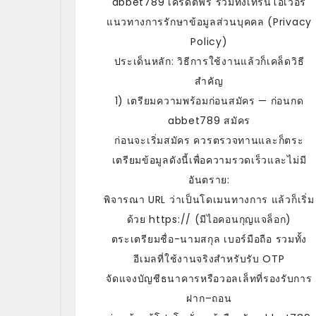
abbet789 เครดิตฟรี รวมทั้งเทิร์นโอเวอร์
แนวทางการรักษาข้อมูลส่วนบุคคล (Privacy
Policy)
ประเด็นหลัก: วิธีการใช้งานแล้วก็เคล็ดวิธี
สำคัญ
1) เตรียมความพร้อมก่อนสมัคร — ก่อนกด
abbet789 สมัคร
ก่อนจะเริ่มสมัคร ควรตรวจทานและก็ตระ
เตรียมข้อมูลดังนี้เพื่อความรวดเร็วและไม่มี
อันตราย:
พิจารณา URL ว่าเป็นโดเมนทางการ แล้วก็เริ่ม
ด้วย https:// (มีไอคอนกุญแจล็อก)
ตระเตรียมชื่อ-นามสกุล เบอร์มือถือ รวมทั้ง
อีเมลที่ใช้งานจริงสำหรับรับ OTP
จัดแจงบัญชีธนาคารหรือวอลเล็ทที่รองรับการ
ฝาก–ถอน