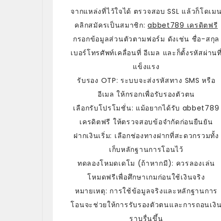
จากแหล่งที่ไว้ใจได้ ตรวจสอบ SSL แล้วก็โดเม
คลิกสมัครเป็นสมาชิก:
abbet789 เครดิตฟรี
กรอกข้อมูลส่วนตัวตามฟอร์ม ดังเช่น ชื่อ-สกุล
เบอร์โทรศัพท์เคลื่อนที่ อีเมล และก็ตั้งรหัสผ่านที
แข็งแรง
รับรอง OTP: ระบบจะส่งรหัสทาง SMS หรือ
อีเมล ให้กรอกเพื่อรับรองตัวตน
เลือกรับโปรโมชั่น: แม้อยากได้รับ abbet789
เครดิตฟรี ให้ตรวจสอบข้อจำกัดก่อนยืนยัน
ฝากเงินเริ่ม: เลือกช่องทางฝากที่สะดวกรวมทั้ง
เก็บหลักฐานการโอนไว้
ทดลองโหมดเดโม (ถ้าหากมี): ควรลองเล่น
โหมดฟรีเพื่อศึกษาเกมก่อนใช้เงินจริง
หมายเหตุ: การใช้ข้อมูลจริงและหลักฐานการ
โอนจะช่วยให้การรับรองตัวตนและการถอนเงิ
ราบรื่นขึ้น