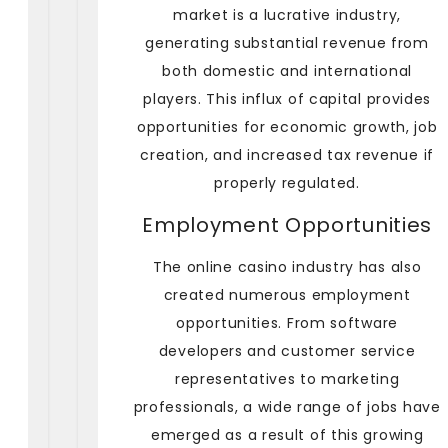
market is a lucrative industry,
generating substantial revenue from
both domestic and international
players. This influx of capital provides
opportunities for economic growth, job
creation, and increased tax revenue if
properly regulated.
Employment Opportunities
The online casino industry has also
created numerous employment
opportunities. From software
developers and customer service
representatives to marketing
professionals, a wide range of jobs have
emerged as a result of this growing