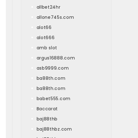
allbet24hr
allone745s.com
alot66
alot666
amb slot
argus16888.com
asb9999.com
ba88th.com
ba88th.com
babet555.com
Baccarat
baj88thb
baj88thbz.com