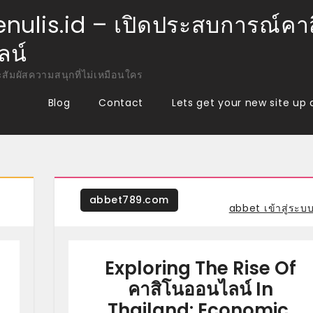
nulis.id – เปิดประสบการณ์คาสิโ
ลน์
สัมผัสความสนุกที่ไม่เหมือนใคร
Blog
Contact
Lets get your new site up 
abbet789.com
Tagged
abbet เข้าสู่ระบ
Exploring The Rise Of
คาสิโนออนไลน์ In
Thailand: Economic,