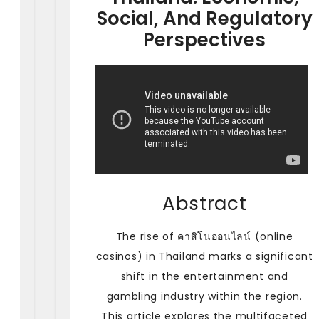
Social, And Regulatory
Perspectives
Abstract
The rise of คาสิโนออนไลน์ (online
casinos) in Thailand marks a significant
shift in the entertainment and
gambling industry within the region.
ม
This article explores the multifaceted