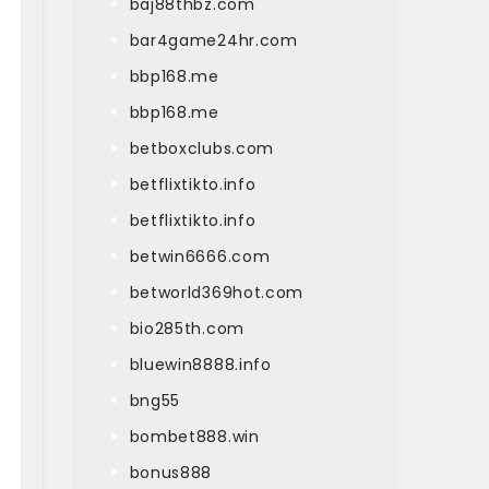
baj88thbz.com
bar4game24hr.com
bbp168.me
bbp168.me
betboxclubs.com
betflixtikto.info
betflixtikto.info
betwin6666.com
betworld369hot.com
bio285th.com
bluewin8888.info
bng55
bombet888.win
bonus888