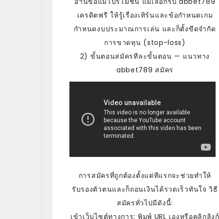
อ่านข้อแม้โปรโมชั่น แม้เลือกรับ abbet789
เครดิตฟรี ให้รู้เรื่องเทิร์นและข้อกำหนดเกม
กำหนดงบประมาณการเล่น และก็ตั้งขีดจำกัด
การขาดทุน (stop-loss)
2) ขั้นตอนสมัครทีละขั้นตอน — แนวทาง
abbet789 สมัคร
การสมัครที่ถูกต้องตั้งแต่ทีแรกจะช่วยทำให้
รับรองตัวตนและก็ถอนเงินได้รวดเร็วทันใจ วิธี
สมัครทั่วไปมีดังนี้:
เข้าเว็บไซต์ทางการ: พิมพ์ URL เองหรือคลิกลิงก