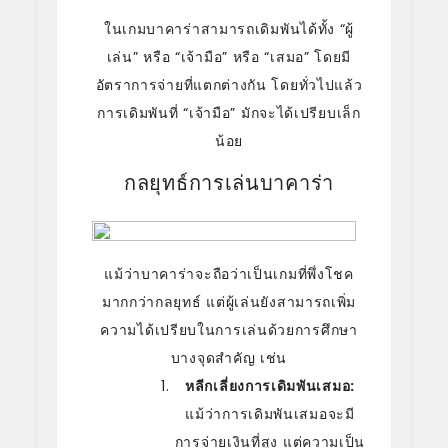
ในเกมบาคาร่าสามารถเดิมพันได้ทั้ง “ผู้
เล่น” หรือ “เจ้ามือ” หรือ “เสมอ” โดยมี
อัตราการจ่ายที่แตกต่างกัน โดยทั่วไปแล้ว
การเดิมพันที่ “เจ้ามือ” มักจะได้เปรียบเล็ก
น้อย
กลยุทธ์การเล่นบาคาร่า
แม้ว่าบาคาร่าจะถือว่าเป็นเกมที่พึ่งโชค
มากกว่ากลยุทธ์ แต่ผู้เล่นยังสามารถเพิ่ม
ความได้เปรียบในการเล่นด้วยการศึกษา
บางจุดสำคัญ เช่น
หลีกเลี่ยงการเดิมพันเสมอ:
แม้ว่าการเดิมพันเสมอจะมี
การจ่ายเงินที่สูง แต่ความเป็น