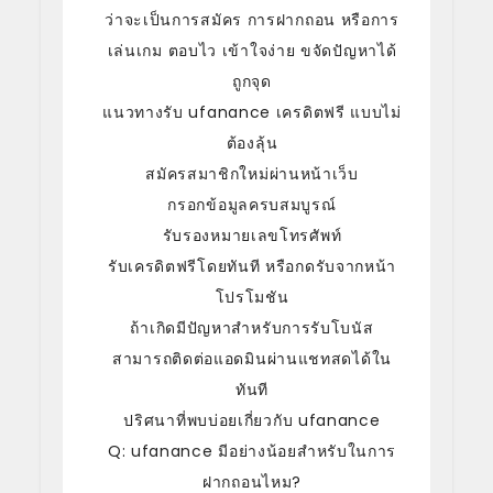
ว่าจะเป็นการสมัคร การฝากถอน หรือการ
เล่นเกม ตอบไว เข้าใจง่าย ขจัดปัญหาได้
ถูกจุด
แนวทางรับ ufanance เครดิตฟรี แบบไม่
ต้องลุ้น
สมัครสมาชิกใหม่ผ่านหน้าเว็บ
กรอกข้อมูลครบสมบูรณ์
รับรองหมายเลขโทรศัพท์
รับเครดิตฟรีโดยทันที หรือกดรับจากหน้า
โปรโมชัน
ถ้าเกิดมีปัญหาสำหรับการรับโบนัส
สามารถติดต่อแอดมินผ่านแชทสดได้ใน
ทันที
ปริศนาที่พบบ่อยเกี่ยวกับ ufanance
Q: ufanance มีอย่างน้อยสำหรับในการ
ฝากถอนไหม?