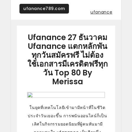
ufanance789.com
Tagged
ufanance
Ufanance 27 ธันวาคม
Ufanance แตกหลักพัน
ทุกวันสมัครฟรี ไม่ต้อง
ใช้เอกสารมีเครดิตฟรีทุก
วัน Top 80 By
Merissa
ในยุคที่เทคโนโลยีเข้ามามีหน้าที่ในชีวิต
ประจำวันเยอะขึ้น การพนันออนไลน์ก็เป็น
เลิศในกิจกรรมยอดนิยมที่ผู้คนหันมามี