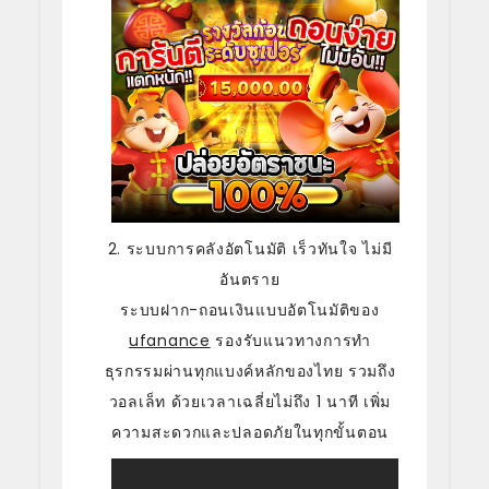
2. ระบบการคลังอัตโนมัติ เร็วทันใจ ไม่มี
อันตราย
ระบบฝาก-ถอนเงินแบบอัตโนมัติของ
ufanance
รองรับแนวทางการทำ
ธุรกรรมผ่านทุกแบงค์หลักของไทย รวมถึง
วอลเล็ท ด้วยเวลาเฉลี่ยไม่ถึง 1 นาที เพิ่ม
ความสะดวกและปลอดภัยในทุกขั้นตอน