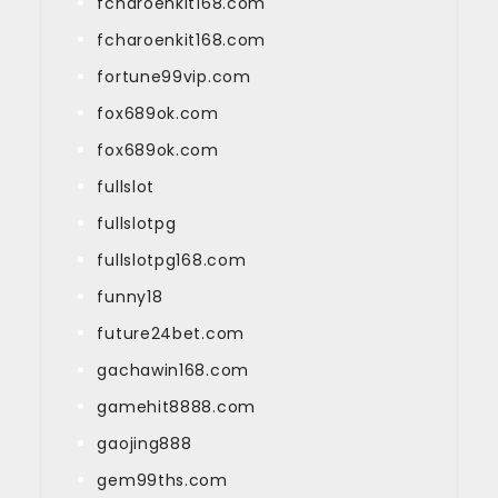
fcharoenkit168.com
fcharoenkit168.com
fortune99vip.com
fox689ok.com
fox689ok.com
fullslot
fullslotpg
fullslotpg168.com
funny18
future24bet.com
gachawin168.com
gamehit8888.com
gaojing888
gem99ths.com