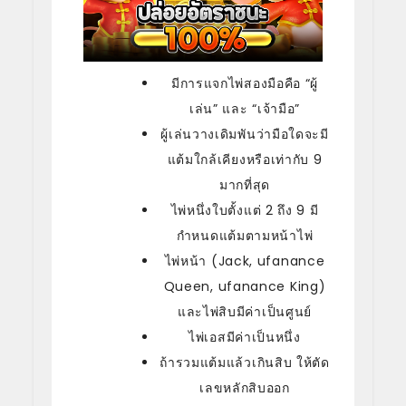
มีการแจกไพ่สองมือคือ “ผู้
เล่น” และ “เจ้ามือ”
ผู้เล่นวางเดิมพันว่ามือใดจะมี
แต้มใกล้เคียงหรือเท่ากับ 9
มากที่สุด
ไพ่หนึ่งใบตั้งแต่ 2 ถึง 9 มี
กำหนดแต้มตามหน้าไพ่
ไพ่หน้า (Jack,
ufanance
Queen,
ufanance
King)
และไพ่สิบมีค่าเป็นศูนย์
ไพ่เอสมีค่าเป็นหนึ่ง
ถ้ารวมแต้มแล้วเกินสิบ ให้ตัด
เลขหลักสิบออก