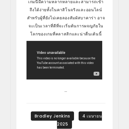
เกมนี้มีความหลากหลายและสามารถเข้า
ถึงได้ง่ายทั้งในคาสิโนจริงและออนไลน์
สำหรับผู้ที่ยังไม่เคยลองสัมผัสบาคาร่า อาจ
จะเป็นเวลาที่ดีที่จะเริ่มต้นการผจญภัยใน
โลกของเกมที่คลาสสิกและน่าตื่นเต้นนี้
…