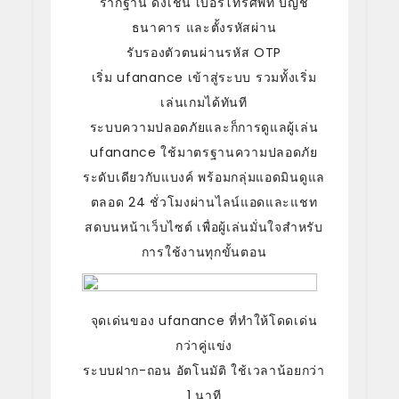
รากฐาน ดังเช่น เบอร์โทรศัพท์ บัญชี
ธนาคาร และตั้งรหัสผ่าน
รับรองตัวตนผ่านรหัส OTP
เริ่ม ufanance เข้าสู่ระบบ รวมทั้งเริ่ม
เล่นเกมได้ทันที
ระบบความปลอดภัยและก็การดูแลผู้เล่น
ufanance ใช้มาตรฐานความปลอดภัย
ระดับเดียวกับแบงค์ พร้อมกลุ่มแอดมินดูแล
ตลอด 24 ชั่วโมงผ่านไลน์แอดและแชท
สดบนหน้าเว็บไซต์ เพื่อผู้เล่นมั่นใจสำหรับ
การใช้งานทุกขั้นตอน
จุดเด่นของ ufanance ที่ทำให้โดดเด่น
กว่าคู่แข่ง
ระบบฝาก-ถอน อัตโนมัติ ใช้เวลาน้อยกว่า
1 นาที