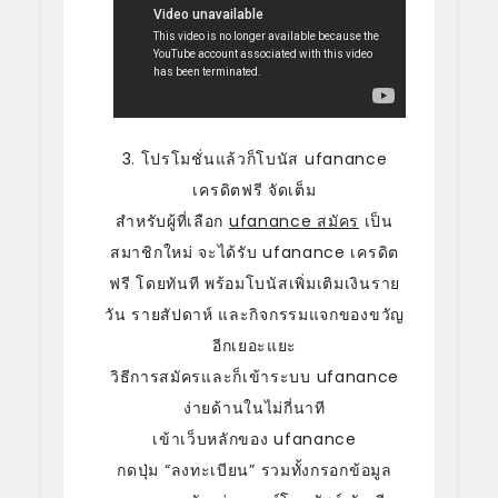
3. โปรโมชั่นแล้วก็โบนัส ufanance
เครดิตฟรี จัดเต็ม
สำหรับผู้ที่เลือก
ufanance สมัคร
เป็น
สมาชิกใหม่ จะได้รับ ufanance เครดิต
ฟรี โดยทันที พร้อมโบนัสเพิ่มเติมเงินราย
วัน รายสัปดาห์ และกิจกรรมแจกของขวัญ
อีกเยอะแยะ
วิธีการสมัครและก็เข้าระบบ ufanance
ง่ายด้านในไม่กี่นาที
เข้าเว็บหลักของ ufanance
กดปุ่ม “ลงทะเบียน” รวมทั้งกรอกข้อมูล