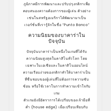
ภูมิภาคมีการพัฒนาและปรับปรุงกติกาเพื่อ
ตอบสนองความต้องการของผู้เล่น ตัวอย่าง
เช่นในสหรัฐอเมริกาได้พัฒนามาเป็น
เวอร์ชั่นที่เรารู้จักในชื่อ “Punto Banco”
ความนิยมของบาคาร่าใน
ปัจจุบัน
ปัจจุบันบาคาร่าเป็นหนึ่งในเกมที่ได้รับ
ความนิยมสูงสุดในคาสิโนทั่วโลก โดย
เฉพาะในเอเชียและในคาสิโนออนไลน์
ความเรียบง่ายของกติกาทำให้บาคาร่าเป็น
ที่ชื่นชอบของผู้เล่นที่ไม่ต้องการความซับ
ซ้อน หรือใช้เวลาในการทำความเข้าใจกับ
เกม
ตัวเกมยังมีอัตราการได้เปรียบของเจ้ามือที่
ต่ำ (house edge) เมื่อเปรียบเทียบกับ