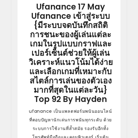
Ufanance 17 May
Ufanance เข้าสู่ระบบ
{มีระบบจดบันทึกสถิติ
การชนะของผู้เล่นแต่ละ
เกมในรูปแบบกราฟและ
เปอร์เซ็นต์ช่วยให้ผู้เล่น
วิเคราะห์แนวโน้มได้ง่าย
และเลือกเกมที่เหมาะกับ
สไตล์การเล่นของตัวเอง
มากที่สุดในแต่ละวัน}
Top 92 By Hayden
ufanance เป็นแพลตฟอร์มพนันออนไลน์
ที่ตอบปัญหานักเล่นการพนันทุกระดับ ด้วย
ระบบการใช้งานที่ล้ำสมัย รองรับอีกทั้ง
โทรศัพท์มือถือและคอมพิวเตอร์ เริ่มต้น