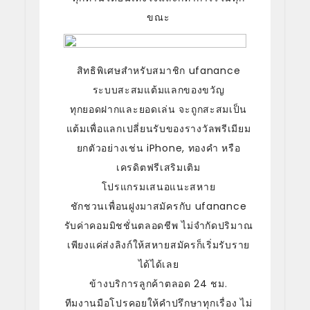
ขณะ
สิทธิพิเศษสำหรับสมาชิก ufanance
ระบบสะสมแต้มแลกของขวัญ
ทุกยอดฝากและยอดเล่น จะถูกสะสมเป็น
แต้มเพื่อแลกเปลี่ยนรับของรางวัลพรีเมียม
ยกตัวอย่างเช่น iPhone, ทองคำ หรือ
เครดิตฟรีเสริมเติม
โปรแกรมเสนอแนะสหาย
ชักชวนเพื่อนฝูงมาสมัครกับ ufanance
รับค่าคอมมิชชั่นตลอดชีพ ไม่จำกัดปริมาณ
เพียงแค่ส่งลิงก์ให้สหายสมัครก็เริ่มรับราย
ได้ได้เลย
ข้างบริการลูกค้าตลอด 24 ชม.
ทีมงานมือโปรคอยให้คำปรึกษาทุกเรื่อง ไม่