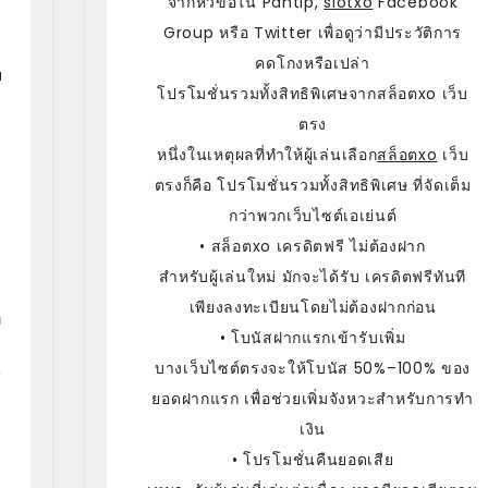
จากหัวข้อใน Pantip,
slotxo
Facebook
Group หรือ Twitter เพื่อดูว่ามีประวัติการ
คดโกงหรือเปล่า
ย
โปรโมชั่นรวมทั้งสิทธิพิเศษจากสล็อตxo เว็บ
น
ตรง
หนึ่งในเหตุผลที่ทำให้ผู้เล่นเลือก
สล็อตxo
เว็บ
ตรงก็คือ โปรโมชั่นรวมทั้งสิทธิพิเศษ ที่จัดเต็ม
กว่าพวกเว็บไซต์เอเย่นต์
• สล็อตxo เครดิตฟรี ไม่ต้องฝาก
สำหรับผู้เล่นใหม่ มักจะได้รับ เครดิตฟรีทันที
เพียงลงทะเบียนโดยไม่ต้องฝากก่อน
ี
• โบนัสฝากแรกเข้ารับเพิ่ม
บางเว็บไซต์ตรงจะให้โบนัส 50%–100% ของ
้
ยอดฝากแรก เพื่อช่วยเพิ่มจังหวะสำหรับการทำ
เงิน
• โปรโมชั่นคืนยอดเสีย