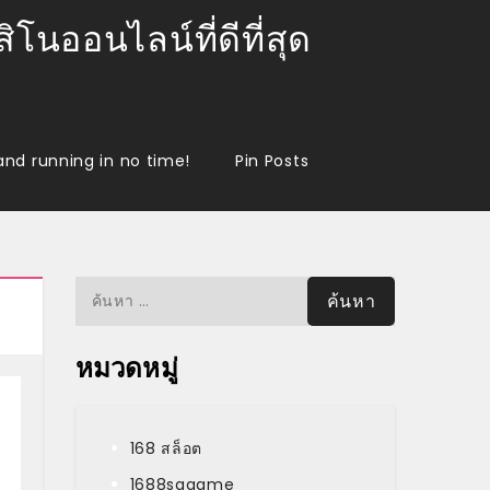
นออนไลน์ที่ดีที่สุด
and running in no time!
Pin Posts
ค้นหา
สำหรับ:
หมวดหมู่
168 สล็อต
1688sagame