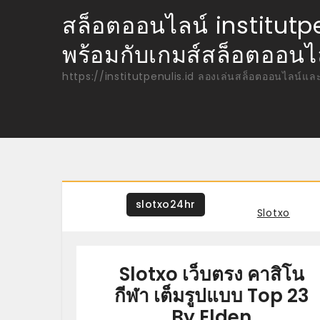
Skip
สล็อตออนไลน์ institutpe
to
พร้อมกับเกมส์สล็อตออนไ
content
https://institutpenulis.id ลองเล่นสล็อตออนไลน์และ
slotxo24hr
Tagged
Slotxo
Slotxo เว็บตรง คาสิโน
กีฬา เต็มรูปแบบ Top 23
By Elden