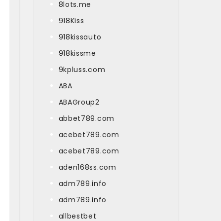
8lots.me
918Kiss
918kissauto
918kissme
9kpluss.com
ABA
ABAGroup2
abbet789.com
acebet789.com
acebet789.com
aden168ss.com
adm789.info
adm789.info
allbestbet