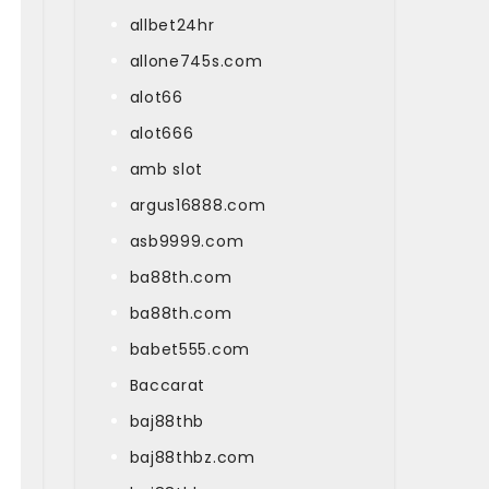
allbet24hr
allone745s.com
alot66
alot666
amb slot
argus16888.com
asb9999.com
ba88th.com
ba88th.com
babet555.com
Baccarat
baj88thb
baj88thbz.com