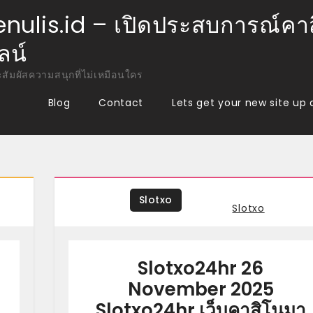
nulis.id – เปิดประสบการณ์คาสิโ
ลน์
สัมผัสความสนุกที่ไม่เหมือนใคร
Blog
Contact
Lets get your new site up 
Slotxo
Tagged
Slotxo
Slotxo24hr 26
November 2025
Slotxo24hr เว็บคาสิโนมา