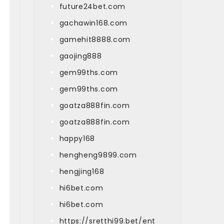
future24bet.com
gachawin168.com
gamehit8888.com
gaojing888
gem99ths.com
gem99ths.com
goatza888fin.com
goatza888fin.com
happy168
hengheng9899.com
hengjing168
hi6bet.com
hi6bet.com
https://sretthi99.bet/ent