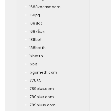
1688vegasx.com
168pg
168slot
168สล็อต
188bet
188betth
1xbetth
1xbit1
1xgameth.com
77UFA
789plus.com
789plus.com
789pluss.com