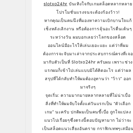
slotxo24hr
บันเทิงใจกับเกมสล็อตหลากหลาย
โปรโมชั่นแรงจนจะต้องร้องว้าว!
หากคุณเป็นคนนึงที่มองหาความเบิกบานใจแก้
เซ็งหลังเลิกงาน หรือต้องการลุ้นอะไรตื่นเต้นๆ
ระหว่างวัน ผมบอกเลยว่าโลกของสล็อต
ออนไลน์มีอะไรให้เล่นเยอะแยะ แต่ว่าที่ผม
ต้องการจะจับมาเล่าจากประสบการณ์ตรงที่เจอ
มากับตัวเป็นที่ Slotxo24hr ครับผม เพราะช่วง
แรกผมก็เข้าไปเล่นแบบมิได้คิดอะไร แต่ว่าผล
สรุปที่ได้กลับทำให้ผมต้องอุทานว่า “ว้าว” ออก
มาจริงๆ
จุดเริ่ม: ความมากมายหลากหลายที่ไม่น่าเบื่อ
สิ่งที่ทำให้ผมจับใจตั้งแต่วันแรกเป็น “ตัวเลือก
เกม” นะครับ ปกติผมเป็นคนขี้เบื่อ ถูกใจแปลง
แนวไปเรื่อยๆซึ่งตรงนี้ตอบปัญหามาก ไม่ว่าจะ
เป็นสล็อตแนวเสี่ยงอันตราย กราฟิกเทพๆเสมือ