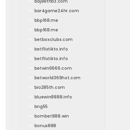
baj88thbz.com
bar4game24hr.com
bbp168.me
bbp168.me
betboxclubs.com
betflixtikto.info
betflixtikto.info
betwin6666.com
betworld369hot.com
bio285th.com
bluewin8888.info
bng55
bombet888.win
bonus888