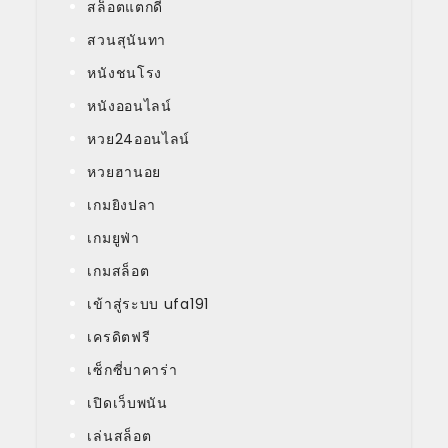
สล็อตแตกดี
สวนสุนันทา
หนังชนโรง
หนังออนไลน์
หวย24ออนไลน์
หวยฮานอย
เกมยิงปลา
เกมยูฟ่า
เกมสล็อต
เข้าสู่ระบบ ufa191
เครดิตฟรี
เซ็กซี่บาคาร่า
เปิดเว็บพนัน
เล่นสล็อต