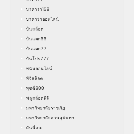
บาคาร่า168
บาคาร่าออนไลน์
ปั่นสล็อต
ปั่นแตก66
ปั่นแตก77
ปั่นโปร777
พนันออนไลน์
พีจีสล็อต
พุซซี่888
ฟลูสล็อตพีจี
มหาวิทยาลัยราชภัฏ
มหาวิทยาลัยสวนสุนันทา
มันนี่เกม