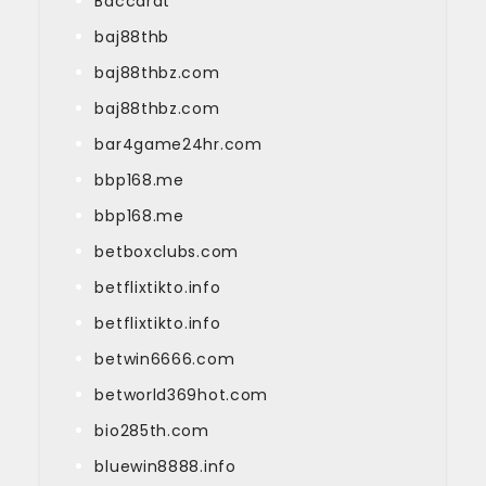
Baccarat
baj88thb
baj88thbz.com
baj88thbz.com
bar4game24hr.com
bbp168.me
bbp168.me
betboxclubs.com
betflixtikto.info
betflixtikto.info
betwin6666.com
betworld369hot.com
bio285th.com
bluewin8888.info