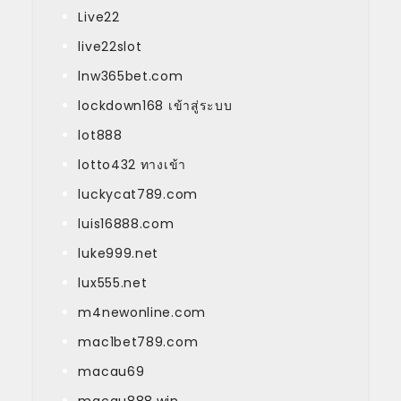
Live22
live22slot
lnw365bet.com
lockdown168 เข้าสู่ระบบ
lot888
lotto432 ทางเข้า
luckycat789.com
luis16888.com
luke999.net
lux555.net
m4newonline.com
mac1bet789.com
macau69