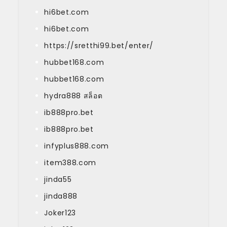
hi6bet.com
hi6bet.com
https://sretthi99.bet/enter/
hubbet168.com
hubbet168.com
hydra888 สล็อต
ib888pro.bet
ib888pro.bet
infyplus888.com
item388.com
jinda55
jinda888
Joker123