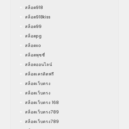
สล็อต918
สล็อต918kiss
สล็อต99
สล็อตpg
สล็อตxo
สล็อตพุซซี่
สล็อตออนไลน์
สล็อตเครดิตฟรี
สล็อตเว็บตรง
สล็อตเว็บตรง
สล็อตเว็บตรง 168
สล็อตเว็บตรง789
สล็อตเว็บตรง789