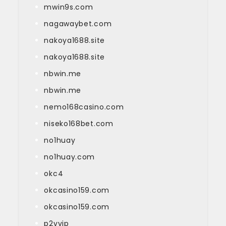
mwin9s.com
nagawaybet.com
nakoya1688.site
nakoya1688.site
nbwin.me
nbwin.me
nemo168casino.com
niseko168bet.com
no1huay
no1huay.com
okc4
okcasino159.com
okcasino159.com
p2vvip