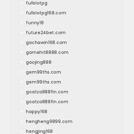
fullslotpg
fullslotpg168.com
funny18
future24bet.com
gachawin168.com
gamehit8888.com
gaojing888
gem99ths.com
gem99ths.com
goatza888fin.com
goatza888fin.com
happy168
hengheng9899.com
hengjing168