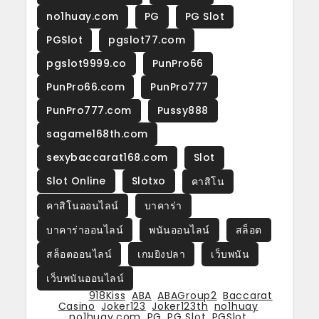
no1huay.com
PG
PG Slot
PGSlot
pgslot77.com
pgslot9999.co
PunPro66
PunPro66.com
PunPro777
PunPro777.com
Pussy888
sagame168th.com
sexybaccarat168.com
Slot
Slot Online
Slotxo
คาสิโน
คาสิโนออนไลน์
บาคาร่า
บาคาร่าออนไลน์
พนันออนไลน์
สล็อต
สล็อตออนไลน์
เกมยิงปลา
เว็บพนัน
เว็บพนันออนไลน์
Tagged
918Kiss
,
ABA
,
ABAGroup2
,
Baccarat
,
Casino
,
Joker123
,
Joker123th
,
no1huay
,
no1huay.com
,
PG
,
PG Slot
,
PGSlot
,