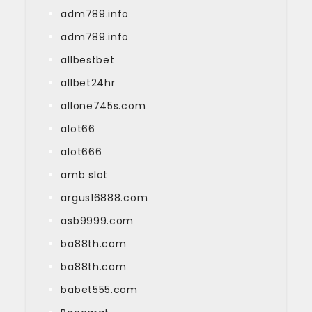
adm789.info
adm789.info
allbestbet
allbet24hr
allone745s.com
alot66
alot666
amb slot
argus16888.com
asb9999.com
ba88th.com
ba88th.com
babet555.com