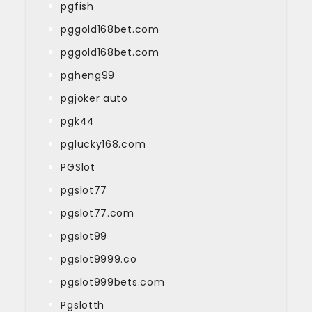
pgfish
pggold168bet.com
pggold168bet.com
pgheng99
pgjoker auto
pgk44
pglucky168.com
PGSlot
pgslot77
pgslot77.com
pgslot99
pgslot9999.co
pgslot999bets.com
Pgslotth