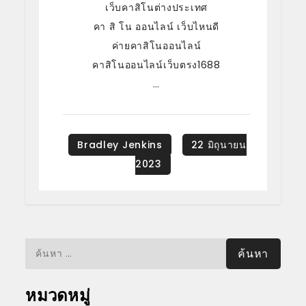
เว็บคาสิโนต่างประเทศ
คา สิ โน ออนไลน์ เว็บไหนดี
ค่ายคาสิโนออนไลน์
คาสิโนออนไลน์เว็บตรง1688
…
ค้นหา
สำหรับ:
หมวดหมู่