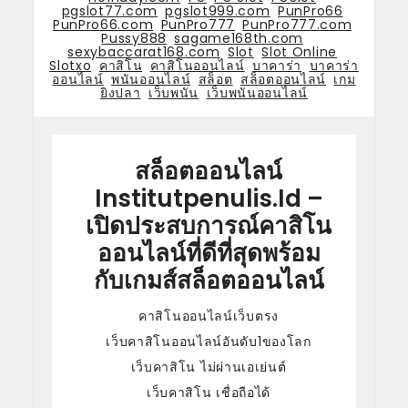
pgslot77.com
,
pgslot999.com
,
PunPro66
,
PunPro66.com
,
PunPro777
,
PunPro777.com
,
Pussy888
,
sagame168th.com
,
sexybaccarat168.com
,
Slot
,
Slot Online
,
Slotxo
,
คาสิโน
,
คาสิโนออนไลน์
,
บาคาร่า
,
บาคาร่า
ออนไลน์
,
พนันออนไลน์
,
สล็อต
,
สล็อตออนไลน์
,
เกม
ยิงปลา
,
เว็บพนัน
,
เว็บพนันออนไลน์
สล็อตออนไลน์
Institutpenulis.id –
เปิดประสบการณ์คาสิโน
ออนไลน์ที่ดีที่สุดพร้อม
กับเกมส์สล็อตออนไลน์
คาสิโนออนไลน์เว็บตรง
เว็บคาสิโนออนไลน์อันดับ1ของโลก
เว็บคาสิโน ไม่ผ่านเอเย่นต์
เว็บคาสิโน เชื่อถือได้