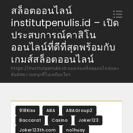
Skip
สล็อตออนไลน์
to
institutpenulis.id – เปิด
content
ประสบการณ์คาสิโน
ออนไลน์ที่ดีที่สุดพร้อมกับ
เกมส์สล็อตออนไลน์
https://institutpenulis.id ลองเล่นสล็อตออนไลน์และ
สัมผัสความสนุกที่ไม่เหมือนใคร
,
,
,
,
,
,
,
918Kiss
ABA
ABAGroup2
,
,
,
,
,
,
,
,
,
,
,
,
Baccarat
Casino
Joker123
,
,
,
,
,
,
,
,
,
,
Joker123th.com
no1huay
,
,
,
,