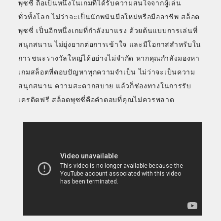
พุซซี่ ถือเป็นหนึ่งในเกมที่ได้รับความสนใจจากผู้เล่น
ทั่วทั้งโลก ไม่ว่าจะเป็นนักพนันมือใหม่หรือมืออาชีพ สล็อต
พุซซี่ เป็นอีกหนึ่งเกมที่กำลังมาแรง ด้วยต้นแบบการเล่นที่
สนุกสนาน ไม่ยุ่งยากต่อการเข้าใจ และมีโอกาสสำหรับใน
การชนะรางวัลใหญ่ได้อย่างไม่จำกัด หากคุณกำลังมองหา
เกมสล็อตที่ตอบปัญหาทุกความจำเป็น ไม่ว่าจะเป็นความ
สนุกสนาน ความสะดวกสบาย แล้วก็ช่องทางในการรับ
เครดิตฟรี สล็อตพุซซี่คือคำตอบที่คุณไม่ควรพลาด