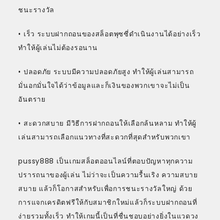
ชนะรางวัล
• เร็ว ระบบฝากถอนของสล็อตพุซซี่ดำเนินงานได้อย่างเร็ว
ทำให้ผู้เล่นไม่ต้องรอนาน
• ปลอดภัย ระบบมีความปลอดภัยสูง ทำให้ผู้เล่นสามารถ
มั่นอกมั่นใจได้ว่าข้อมูลและก็เงินของพวกเขาจะไม่เป็น
อันตราย
• สะดวกสบาย มีวิธีการฝากถอนให้เลือกล้นหลาม ทำให้ผู้
เล่นสามารถเลือกแนวทางที่สะดวกที่สุดสำหรับพวกเขา
pussy888 เป็นเกมสล็อตออนไลน์ที่ตอบปัญหาทุกความ
ปรารถนาของผู้เล่น ไม่ว่าจะเป็นความรื้นเริง ความสบาย
สบาย แล้วก็โอกาสสำหรับเพื่อการชนะรางวัลใหญ่ ด้วย
การแจกเครดิตฟรีให้กับสมาชิกใหม่แล้วก็ระบบฝากถอนที่
ง่ายรวมทั้งเร็ว ทำให้เกมนี้เป็นที่ชื่นชอบอย่างยิ่งในแวดวง