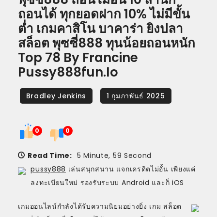
ถอนได้ ทุกยอดฝาก 10% ไม่มีขั้น
ต่ำ เกมคาสิโน บาคาร่า ยิงปลา
สล็อต พุซซี่888 ทุนน้อยถอนหนัก
Top 78 By Francine
Pussy888fun.io
0
0
Read Time:
5 Minute, 59 Second
pussy888
เล่นสนุกสนาน แจกเครดิตไม่อั้น เพียงแค่
ลงทะเบียนใหม่ รองรับระบบ Android และก็ iOS
เกมออนไลน์กำลังได้รับความนิยมอย่างยิ่ง เกม สล็อต