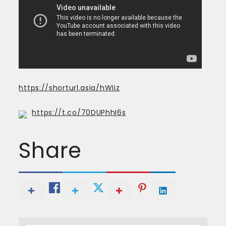
https://shorturl.asia/hWIiz
https://t.co/70DUPhhI6s
Share