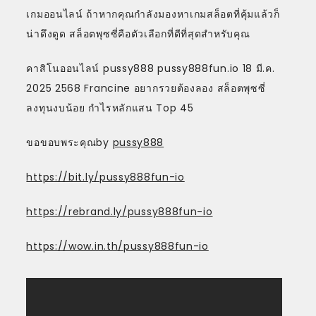
เกมออนไลน์ ถ้าหากคุณกำลังมองหาเกมสล็อตที่คุ้มแล้วก็
น่าดึงดูด สล็อตพุซซี่คือตัวเลือกที่ดีที่สุดสำหรับคุณ
คาสิโนออนไลน์ pussy888 pussy888fun.io 18 มี.ค.
2025 2568 Francine อยากรวยต้องลอง สล็อตพุซซี่
ลงทุนงบน้อย กำไรหลักแสน Top 45
ขอขอบพระคุณby
pussy888
https://bit.ly/pussy888fun-io
https://rebrand.ly/pussy888fun-io
https://wow.in.th/pussy888fun-io