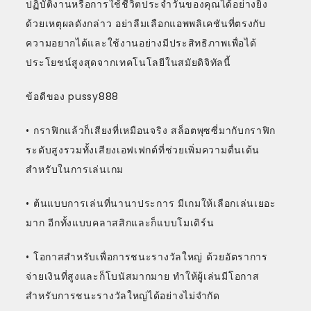
ปฏิบัติงานหรือการใช้ชีวิตประจำวันของคุณได้อย่างยิ่ง
ด้วยเหตุผลดังกล่าว อย่าลืมเลือกแอพพลิเคชันที่ตรงกับ
ความอยากได้และใช้งานอย่างมีประสิทธิภาพเพื่อได้
ประโยชน์สูงสุดจากเทคโนโลยีในสมัยดิจิทัลนี้
ข้อดีของ pussy888
• กราฟิกแล้วก็เสียงที่เหมือนจริง สล็อตพุซซี่มากับกราฟิก
ระดับสูงรวมทั้งเสียงเอฟเฟกต์ที่ช่วยเพิ่มความตื่นเต้น
สำหรับในการเล่นเกม
• ต้นแบบการเล่นที่นานาประการ มีเกมให้เลือกเล่นเยอะ
มาก อีกทั้งแบบคลาสสิกและก็แบบโมเดิร์น
• โอกาสสำหรับเพื่อการชนะรางวัลใหญ่ ด้วยอัตราการ
จ่ายเงินที่สูงและก็โบนัสมากมาย ทำให้ผู้เล่นมีโอกาส
สำหรับการชนะรางวัลใหญ่ได้อย่างไม่จำกัด