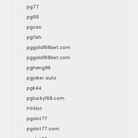
pg77
pg99
pgceo
pgfish
pggold168bet.com
pggold168bet.com
pgheng99
pgjoker auto
pgk44
pglucky168.com
PGSlot
pgslot77
pgslot77.com