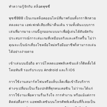
ทำความรู้จักกับ สล็อตพุซซี่
พุซซี่888 เป็นเกมสล็อตออนไลน์ที่มาพร้อมทั้งกราฟิกสวย
สดงดงาม เอฟเฟกต์เสียงที่น่าตื่นเต้น รวมทั้งต้นแบบการ
เล่นที่มากมาย เกมนี้ถูกออกแบบมาเพื่อผู้เล่นได้สัมผัสกับ
ประสบการณ์การเล่นเกมที่เหมือนจริงและครึกครื้น ไม่ว่า
คุณจะเป็นนักเสี่ยงโชคมือใหม่หรือมืออาชีพก็สามารถเล่น
ได้อย่างง่ายดาย
เข้าเล่นบนมือถือ ดาวน์โหลดแอพพลิเคชันแล้วก็ติดตั้งได้
โดยทันที รองรับระบบ Android และก็ iOS
การใช้งานสมาร์ทโฟนหรือแท็บเล็ตเพื่อเข้าถึงบริการ
ต่างๆเปลี่ยนเป็นเรื่องปกติที่ทุกคนเคยชิน ไม่ว่าจะได้แก่
การใช้งานเพื่อความรื่นเริงใจ การทำงาน หรือแม้แต่การ
ติดต่อสื่อสาร แอพพลิเคชันบนโทรศัพท์เคลื่อนที่ก็เลยเป็น