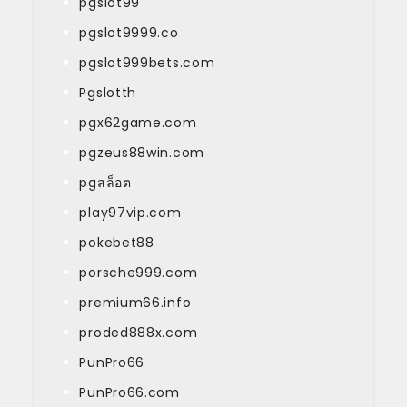
pgslot99
pgslot9999.co
pgslot999bets.com
Pgslotth
pgx62game.com
pgzeus88win.com
pgสล็อต
play97vip.com
pokebet88
porsche999.com
premium66.info
proded888x.com
PunPro66
PunPro66.com