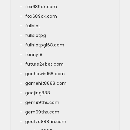
fox689ok.com
fox689ok.com
fullslot
fullslotpg
fullslotpg168.com
funny18
future24bet.com
gachawin168.com
gamehit8888.com
gaojing888
gem99ths.com
gem99ths.com
goatza888fin.com