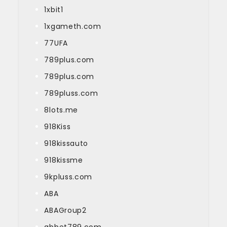
1xbit1
1xgameth.com
77UFA
789plus.com
789plus.com
789pluss.com
8lots.me
918Kiss
918kissauto
918kissme
9kpluss.com
ABA
ABAGroup2