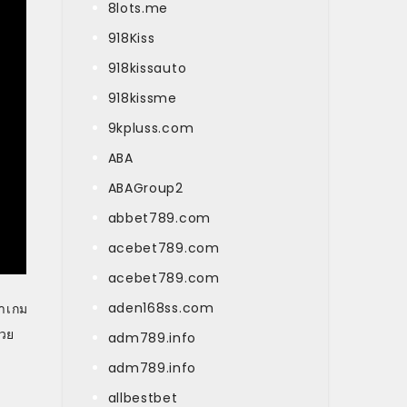
8lots.me
918Kiss
918kissauto
918kissme
9kpluss.com
ABA
ABAGroup2
abbet789.com
acebet789.com
acebet789.com
aden168ss.com
หาเกม
้วย
adm789.info
adm789.info
allbestbet