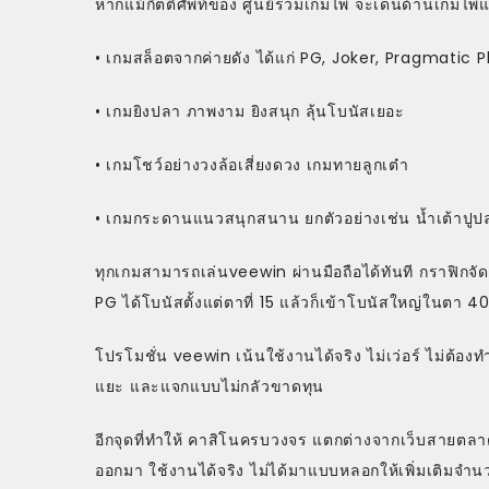
หากแม้กิตติศัพท์ของ ศูนย์รวมเกมไพ่ จะเด่นด้านเกมไพ่แ
• เกมสล็อตจากค่ายดัง ได้แก่ PG, Joker, Pragmatic P
• เกมยิงปลา ภาพงาม ยิงสนุก ลุ้นโบนัสเยอะ
• เกมโชว์อย่างวงล้อเสี่ยงดวง เกมทายลูกเต๋า
• เกมกระดานแนวสนุกสนาน ยกตัวอย่างเช่น น้ำเต้าปูปลา 
ทุกเกมสามารถเล่นveewin ผ่านมือถือได้ทันที กราฟิกจัด
PG ได้โบนัสตั้งแต่ตาที่ 15 แล้วก็เข้าโบนัสใหญ่ในตา 40
โปรโมชั่น veewin เน้นใช้งานได้จริง ไม่เว่อร์ ไม่ต้องท
แยะ และแจกแบบไม่กลัวขาดทุน
อีกจุดที่ทำให้ คาสิโนครบวงจร แตกต่างจากเว็บสายตลาด
ออกมา ใช้งานได้จริง ไม่ได้มาแบบหลอกให้เพิ่มเติมจำ