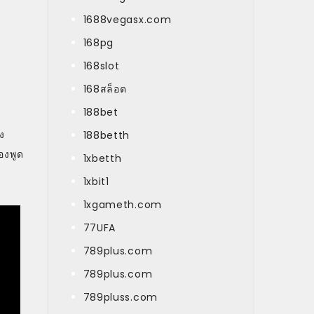
1688vegasx.com
168pg
168slot
168สล็อต
188bet
ง
188betth
องพูด
1xbetth
1xbit1
1xgameth.com
77UFA
789plus.com
789plus.com
789pluss.com