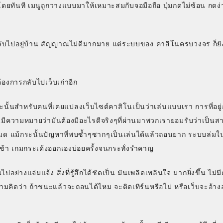
โดยทันที เมนูถูกวางแบบมาให้เหมาะสมกับจอมือถือ ปุ่มกดไม่ซ้อน กดง่
ลับไปอยู่บ้าน สัญญาณไม่ดีมากมาย แต่ระบบของ คาสิโนครบวงจร ก็ยั
ต้องการกลับไปเว็บเก่าอีก
ั้นสำหรับคนที่เคยแปลงเว็บไซต์คาสิโนเป็นว่าเล่นแบบเรา การที่อยู่
 โน่นมีความหมายว่ามันต้องมีอะไรดีจริงๆที่ผ่านมาพวกเรายอมรับว่าเป็นส
มด แม้กระนั้นปัญหาที่พบซ้ำๆซากๆเป็นเล่นได้แล้วถอนยาก ระบบล่
ดช้า เกมกระเด้งออกเองบ่อยครั้งจนกระทั่งรำคาญ
อย่างแจ่มแจ้ง สิ่งที่รู้สึกได้ชัดเป็น มันเพลิดเพลินใจ มากยิ่งขึ้น ไม่
ามคิดว่า ถ้าชนะแล้วจะถอนได้ไหม จะติดเทิร์นหรือไม่ หรือเว็บจะอ้า