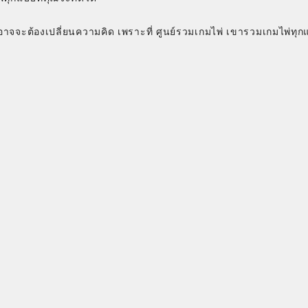
างทีอาจจะต้องเปลี่ยนความคิด เพราะที่ ศูนย์รวมเกมไพ่ เขารวมเกมไพ่ทุ