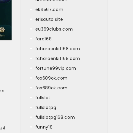
ek4567.com
erisauto.site
eu369clubs.com
faro168
fcharoenkit168.com
fcharoenkit168.com
fortune99vip.com
fox689ok.com
fox689ok.com
แลก
fullslot
fullslotpg
fullslotpg168.com
funny18
แค่