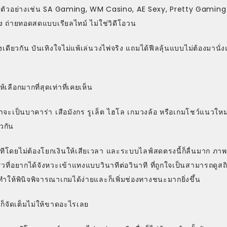
ย ตัวอย่างเช่น SA Gaming, WM Casino, AE Sexy, Pretty Gaming
ิง ถ่ายทอดสดแบบเรียลไทม์ ไม่ใช่วิดีโอวน
ดียวกัน บันเทิงใจไม่แพ้เล่นวงไพ่จริง แถมได้ฟีลลุ้นแบบไม่ต้องมานั่
ือกมากที่สุดเท่าที่เคยเห็น
าจะเป็นบาคาร่า เสือมังกร รูเล็ต ไฮโล เกมวงล้อ หรือเกมโชว์แนวใหม่
วกัน
นทีโดยไม่ต้องโยกเงินให้เสียเวลา และระบบไลฟ์สดตรงนี้ก็ลื่นมาก ภา
วที่อยากได้จังหวะเข้าแทงแบบวินาทีต่อวินาที ที่ถูกใจเป็นสามารถดูสถิ
ำให้พินิจพิจารณาเกมได้ง่ายและก็เพิ่มช่องทางชนะมากยิ่งขึ้น
 ก็จัดเต็มไม่ให้ขาดอะไรเลย