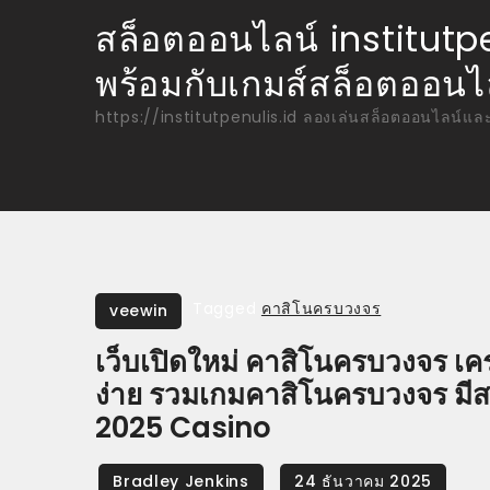
Skip
สล็อตออนไลน์ institutpe
to
พร้อมกับเกมส์สล็อตออนไ
content
https://institutpenulis.id ลองเล่นสล็อตออนไลน์และ
Tagged
คาสิโนครบวงจร
veewin
เว็บเปิดใหม่ คาสิโนครบวงจร เค
ง่าย รวมเกมคาสิโนครบวงจร ม
2025 Casino