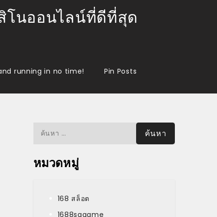
นออนไลน์ที่ดีที่สุด
and running in no time!
Pin Posts
ค้นหา
สำหรับ:
หมวดหมู่
168 สล็อต
1688sagame