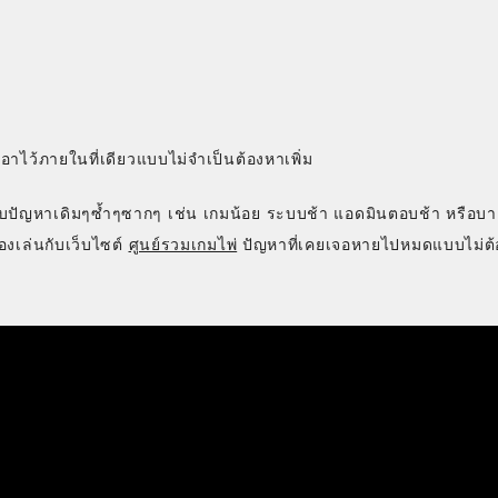
าไว้ภายในที่เดียวแบบไม่จำเป็นต้องหาเพิ่ม
สบปัญหาเดิมๆซ้ำๆซากๆ เช่น เกมน้อย ระบบช้า แอดมินตอบช้า หรือบา
องเล่นกับเว็บไซต์
ศูนย์รวมเกมไพ่
ปัญหาที่เคยเจอหายไปหมดแบบไม่ต้