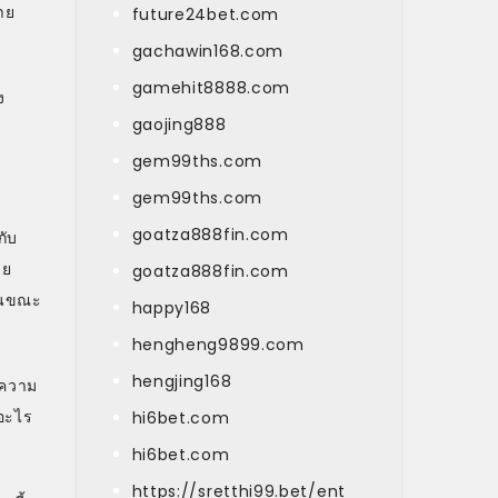
าย
future24bet.com
gachawin168.com
gamehit8888.com
ง
gaojing888
gem99ths.com
gem99ths.com
goatza888fin.com
กับ
าย
goatza888fin.com
มในขณะ
happy168
hengheng9899.com
hengjing168
มีความ
งอะไร
hi6bet.com
hi6bet.com
https://sretthi99.bet/ent