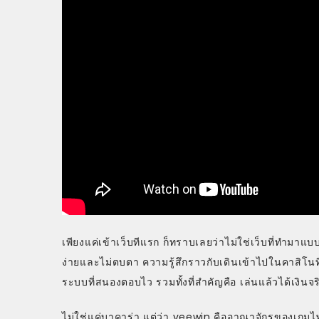
เพียงแค่เข้าเว็บทีแรก ก็ทราบเลยว่าไม่ใช่เว็บที่ทำม
ง่ายและไม่ตบตา ความรู้สึกราวกับเดินเข้าไปในคาสิโน
ระบบที่สนองตอบไว รวมทั้งที่สำคัญคือ เล่นแล้วได้เงินจ
ไม่ใช่แค่บาคาร่า แต่ว่า veewin คืออาณาจักรของเกมไพ่