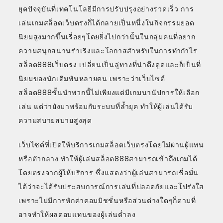
ยุคปัจจุบันที่เทคโนโลยีมีการปรับปรุงอย่างรวดเร็ว การ
เล่นเกมสล็อตเว็บตรงก็ได้กลายเป็นหนึ่งในกิจกรรมยอด
นิยมสูงมากขึ้นเรื่อยๆโดยยิ่งไปกว่านั้นในกลุ่มคนที่อยาก
ความสนุกสนานร่าเริงและโอกาสสำหรับในการทำกำไร
สล็อต888เว็บตรง เปลี่ยนเป็นลู่ทางที่น่าดึงดูดและก็เป็นที่
นิยมของนักเดิมพันหลายคน เพราะว่าเว็บไซต์
สล็อต888ชั้นนำพวกนี้ไม่เพียงแต่มีเกมนานัปการให้เลือก
เล่น แต่ว่ายังมาพร้อมกับระบบที่ล้ำยุค ทำให้ผู้เล่นได้รับ
ความสบายสบายสูงสุด
เว็บไซต์ที่เปิดให้บริการเกมสล็อตเว็บตรงโดยไม่ผ่านผู้แทน
หรือตัวกลาง ทำให้ผู้เล่นสล็อต888สามารถเข้าถึงเกมได้
โดยตรงจากผู้ให้บริการ ซึ่งแสดงว่าผู้เล่นสามารถเชื่อมั่น
ได้ว่าจะได้รับประสบการณ์การเล่นที่ปลอดภัยและโปร่งใส
เพราะไม่มีการหักค่าคอมมิชชั่นหรือส่วนต่างใดๆก็ตามที่
อาจทำให้ผลตอบแทนของผู้เล่นต่ำลง