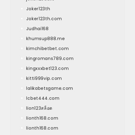
Joker123th
Joker123th.com
Judhai168
khumsup888.me
kimchibetbet.com
kingromans789.com
kingxxxbet123.com
kitti999vip.com
lalikabetsgame.com
lcbet444.com
lion123สล็อต
lionth168.com
lionth168.com