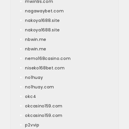
mwin9s.com
nagawaybet.com
nakoya1688.site
nakoya1688.site
nbwin.me
nbwin.me
nemo168casino.com
niseko168bet.com
no1huay
no1huay.com
okc4
okcasino159.com
okcasino159.com
p2vvip