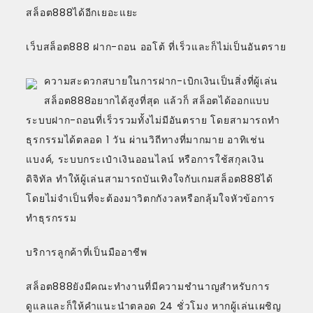
สล็อต888ได้อีกเยอะแยะ
เว็บสล็อต888 ฝาก-ถอน ออโต้ ที่เร็วและก็ไม่เป็นอันตราย
ความสะดวกสบายในการฝาก-เบิกเงินเป็นสิ่งที่ผู้เล่น
สล็อต888อยากได้สูงที่สุด แล้วก็ สล็อตได้ออกแบบ
ระบบฝาก-ถอนที่เร็วรวมทั้งไม่มีอันตราย โดยสามารถทำ
ธุรกรรมได้ตลอด 1 วัน ผ่านวิถีทางที่มากมาย อาทิเช่น
แบงค์, ระบบกระเป๋าเงินออนไลน์ หรือการใช้สกุลเงิน
ดิจิทัล ทำให้ผู้เล่นสามารถบันเทิงใจกับเกมสล็อต888ได้
โดยไม่จำเป็นที่จะต้องมาวิตกกังวลหรือกลุ้มใจหัวข้อการ
ทำธุรกรรม
บริการลูกค้าที่เป็นมืออาชีพ
สล็อต888ยังมีคณะทำงานที่มีความชำนาญสำหรับการ
ดูแลและก็ให้คำแนะนำตลอด 24 ชั่วโมง หากผู้เล่นเผชิญ