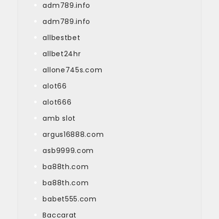
adm789.info
adm789.info
allbestbet
allbet24hr
allone745s.com
alot66
alot666
amb slot
argus16888.com
asb9999.com
ba88th.com
ba88th.com
babet555.com
Baccarat