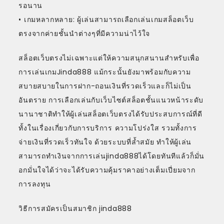
รอนาน
• เกมหลากหลาย: ผู้เล่นสามารถเลือกเล่นเกมสล็อตเว็บ
ตรงจากค่ายชั้นนำต่างๆที่มีความน่าไว้ใจ
สล็อตเว็บตรงไม่เฉพาะแต่ให้ความสนุกสนานสำหรับเพื่อ
การเล่นเกมJinda888 แม้กระนั้นยังมาพร้อมกับความ
สบายสบายในการฝาก-ถอนเงินที่รวดเร็วและก็ไม่เป็น
อันตราย การเลือกเล่นกับเว็บไซต์สล็อตชั้นแนวหน้าระดับ
นานาชาติทำให้ผู้เล่นสล็อตเว็บตรงได้รับประสบการณ์ที่ดี
ทั้งในเรื่องเกี่ยวกับการบริการ ความโปร่งใส รวมทั้งการ
จ่ายเงินที่รวดเร็วทันใจ ด้วยระบบที่ล้ำสมัย ทำให้ผู้เล่น
สามารถทำเงินจากการเล่นjinda888ได้โดยทันทีแล้วก็มั่น
อกมั่นใจได้ว่าจะได้รับความคุ้มราคาอย่างเต็มเปี่ยมจาก
การลงทุน
วิธีการสมัครเป็นสมาชิก jinda888