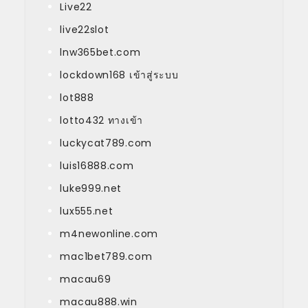
Live22
live22slot
lnw365bet.com
lockdown168 เข้าสู่ระบบ
lot888
lotto432 ทางเข้า
luckycat789.com
luis16888.com
luke999.net
lux555.net
m4newonline.com
mac1bet789.com
macau69
macau888.win