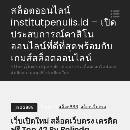
Skip
สล็อตออนไลน์
to
institutpenulis.id – เปิด
content
ประสบการณ์คาสิโน
ออนไลน์ที่ดีที่สุดพร้อมกับ
เกมส์สล็อตออนไลน์
https://institutpenulis.id ลองเล่นสล็อตออนไลน์และ
สัมผัสความสนุกที่ไม่เหมือนใคร
Tagged
สล็อต888
,
สล็อตเว็บตรง
jinda888
เว็บเปิดใหม่ สล็อตเว็บตรง เครดิต
ฟรี Top 42 By Belinda