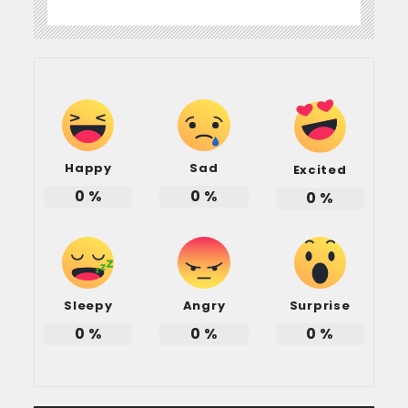
Happy
Sad
Excited
0
%
0
%
0
%
Sleepy
Angry
Surprise
0
%
0
%
0
%