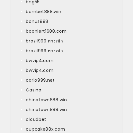
bng55
bombet888.win
bonus888
boonlert1688.com
brazil999 ทางเข้า
brazil999 ทางเข้า
bwvip4.com
bwvip4.com
carlo999.net
Casino
chinatown888.win
chinatown888.win
cloudbet
cupcake88x.com