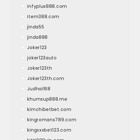
infyplus888.com
item388.com
jinda55
jinda888
Joker123
joker123auto
Joker123th
Joker123th.com
Judhai168
khumsup888.me
kimchibetbet.com
kingromans789.com
kingxxxbet123.com