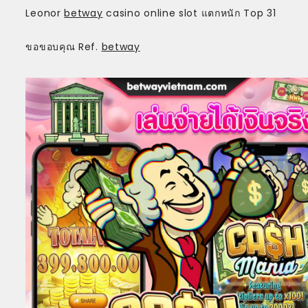
Leonor
betway
casino online slot แตกหนัก Top 31
ขอขอบคุณ Ref.
betway