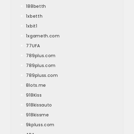
188betth
1xbetth
1xbit1
1xgameth.com
77UFA
789plus.com
789plus.com
789pluss.com
8lots.me
918Kiss
918kissauto
918kissme
9kpluss.com