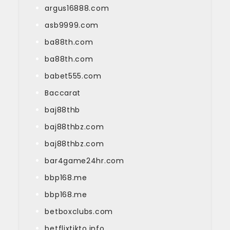
argus16888.com
asb9999.com
ba88th.com
ba88th.com
babet555.com
Baccarat
baj88thb
baj88thbz.com
baj88thbz.com
bar4game24hr.com
bbp168.me
bbp168.me
betboxclubs.com
betflixtikto.info