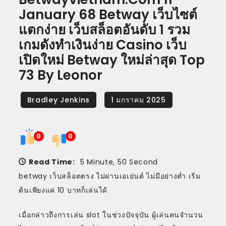
January 68 Betway เว็บไซต์
แตกง่าย เว็บสล็อตอันดับ 1 รวม
เกมดังทำเงินง่าย Casino เว็บ
เปิดใหม่ Betway ใหม่ล่าสุด Top
73 By Leonor
0
0
Read Time:
5 Minute, 50 Second
betway เว็บสล็อตตรง ไม่ผ่านเอเย่นต์ ไม่มีอย่างต่ำ เริ่ม
ต้นเพียงแค่ 10 บาทก็เล่นได้
เมื่อกล่าวถึงการเล่น slot ในช่วงปัจจุบัน ผู้เล่นคนจำนวน