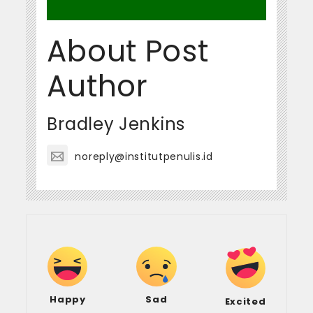
About Post
Author
Bradley Jenkins
noreply@institutpenulis.id
Happy
Sad
Excited