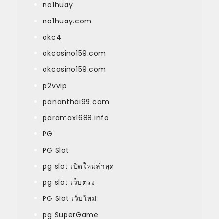
no1huay
no1huay.com
okc4
okcasino159.com
okcasino159.com
p2vvip
pananthai99.com
paramax1688.info
PG
PG Slot
pg slot เปิดใหม่ล่าสุด
pg slot เว็บตรง
PG Slot เว็บใหม่
pg SuperGame