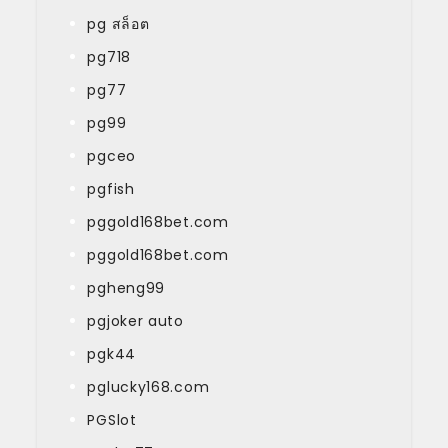
pg สล็อต
pg718
pg77
pg99
pgceo
pgfish
pggold168bet.com
pggold168bet.com
pgheng99
pgjoker auto
pgk44
pglucky168.com
PGSlot