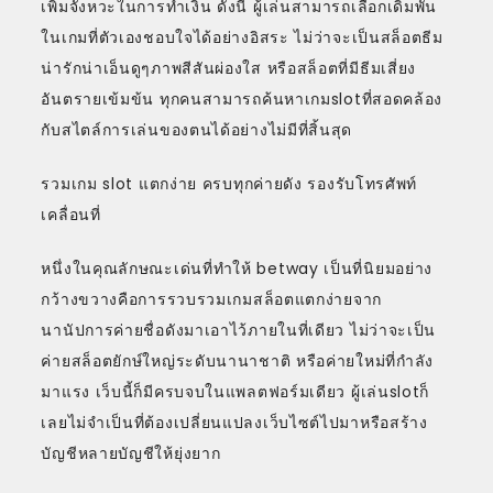
เพิ่มจังหวะในการทำเงิน ดังนี้ ผู้เล่นสามารถเลือกเดิมพัน
ในเกมที่ตัวเองชอบใจได้อย่างอิสระ ไม่ว่าจะเป็นสล็อตธีม
น่ารักน่าเอ็นดูๆภาพสีสันผ่องใส หรือสล็อตที่มีธีมเสี่ยง
อันตรายเข้มข้น ทุกคนสามารถค้นหาเกมslotที่สอดคล้อง
กับสไตล์การเล่นของตนได้อย่างไม่มีที่สิ้นสุด
รวมเกม slot แตกง่าย ครบทุกค่ายดัง รองรับโทรศัพท์
เคลื่อนที่
หนึ่งในคุณลักษณะเด่นที่ทำให้ betway เป็นที่นิยมอย่าง
กว้างขวางคือการรวบรวมเกมสล็อตแตกง่ายจาก
นานัปการค่ายชื่อดังมาเอาไว้ภายในที่เดียว ไม่ว่าจะเป็น
ค่ายสล็อตยักษ์ใหญ่ระดับนานาชาติ หรือค่ายใหม่ที่กำลัง
มาแรง เว็บนี้ก็มีครบจบในแพลตฟอร์มเดียว ผู้เล่นslotก็
เลยไม่จำเป็นที่ต้องเปลี่ยนแปลงเว็บไซต์ไปมาหรือสร้าง
บัญชีหลายบัญชีให้ยุ่งยาก