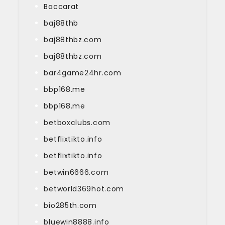
Baccarat
baj88thb
baj88thbz.com
baj88thbz.com
bar4game24hr.com
bbp168.me
bbp168.me
betboxclubs.com
betflixtikto.info
betflixtikto.info
betwin6666.com
betworld369hot.com
bio285th.com
bluewin8888.info