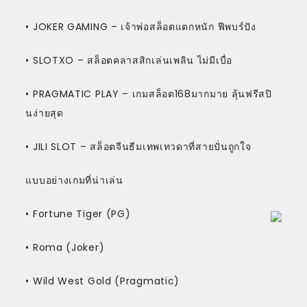
• JOKER GAMING – เจ้าพ่อสล็อตแตกหนัก ฟีพบร์ปัง
• SLOTXO – สล็อตคลาสสิกเล่นเพลิน ไม่มีเบื่อ
• PRAGMATIC PLAY – เกมสล็อต168มากมาย ลุ้นฟรีสปิ
นง่ายสุด
• JILI SLOT – สล็อตจีนธีมเทพเทวดาที่สายปั่นถูกใจ
แบบอย่างเกมที่น่าเล่น
• Fortune Tiger (PG)
• Roma (Joker)
• Wild West Gold (Pragmatic)