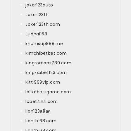
joker123auto
Joker123th
Joker123th.com
Judhai168
khumsup888.me
kimchibetbet.com
kingromans789.com
kingxxxbet123.com
kitti999vip.com
lalikabetsgame.com
lcbet444.com
lion123สล็อต
lionth168.com
lionth168.com