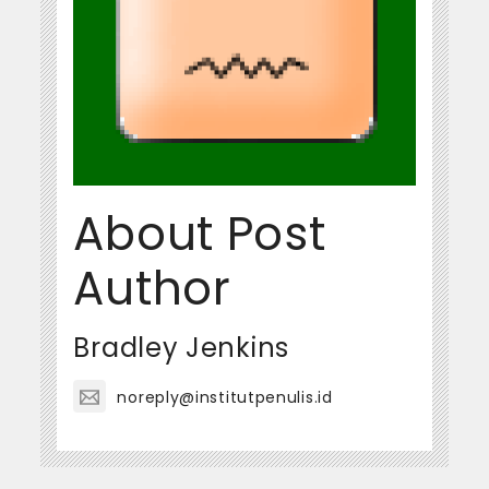
About Post
Author
Bradley Jenkins
noreply@institutpenulis.id