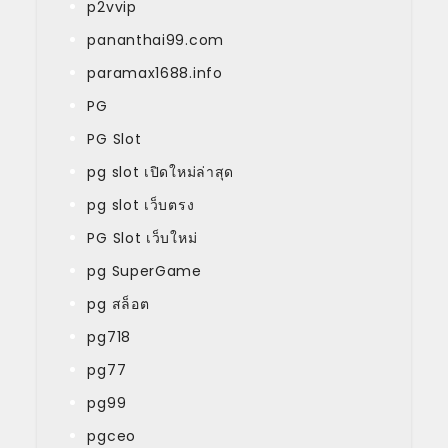
p2vvip
pananthai99.com
paramax1688.info
PG
PG Slot
pg slot เปิดใหม่ล่าสุด
pg slot เว็บตรง
PG Slot เว็บใหม่
pg SuperGame
pg สล็อต
pg718
pg77
pg99
pgceo