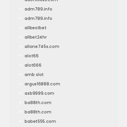
adm789.info
adm789.info
allbestbet
allbet24hr
allone745s.com
alot66
alot666
amb slot
argus16888.com
asb9999.com
ba88th.com
ba88th.com
babet555.com