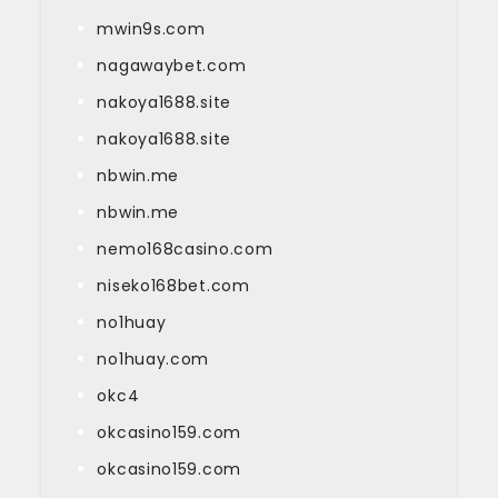
mwin9s.com
nagawaybet.com
nakoya1688.site
nakoya1688.site
nbwin.me
nbwin.me
nemo168casino.com
niseko168bet.com
no1huay
no1huay.com
okc4
okcasino159.com
okcasino159.com