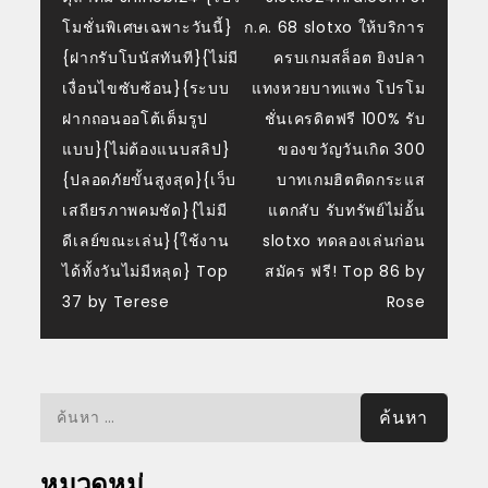
เรื่อง
โมชั่นพิเศษเฉพาะวันนี้}
ก.ค. 68 slotxo ให้บริการ
{ฝากรับโบนัสทันที}{ไม่มี
ครบเกมสล็อต ยิงปลา
เงื่อนไขซับซ้อน}{ระบบ
แทงหวยบาทแพง โปรโม
ฝากถอนออโต้เต็มรูป
ชั่นเครดิตฟรี 100% รับ
แบบ}{ไม่ต้องแนบสลิป}
ของขวัญวันเกิด 300
{ปลอดภัยขั้นสูงสุด}{เว็บ
บาทเกมฮิตติดกระแส
เสถียรภาพคมชัด}{ไม่มี
แตกสับ รับทรัพย์ไม่อั้น
ดีเลย์ขณะเล่น}{ใช้งาน
slotxo ทดลองเล่นก่อน
ได้ทั้งวันไม่มีหลุด} Top
สมัคร ฟรี! Top 86 by
37 by Terese
Rose
ค้นหา
สำหรับ:
หมวดหมู่