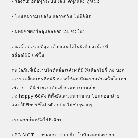
• รองรับมือถือทุกระบบ เล่นได้ทุกแห่ง ทุกเมื่อ
• โบนัสมากมายจริง แจกทุกวัน ไม่มีลิมิต
• มีทีมซัพพอร์ตดูแลตลอด 24 ชั่วโมง
เกมสล็อตเยอะที่สุด เลือกเล่นได้ไม่มีเบื่อ จะต้องที่
สล็อต168 แค่นั้น
คนใดกันที่เบื่อเว็บไซต์สล็อตเดิมๆที่มีให้เลือกไม่กี่เกม บอก
เลยว่าสล็อตเครดิตฟรี จะก่อให้คุณลืมความจำเจนั้นไปเลย
เพราะว่าที่นี่พวกเราคัดเลือกเฉพาะเกมเด็ด
เกมhappy168ดัง ที่ทั้งยังเล่นสนุกสนาน โบนัสออกง่าย
และก็มีฟีพบร์ที่ไม่เหมือนกัน ไม่ซ้ำๆซากๆ
รวมค่ายชั้นหนึ่งไว้ที่เดียว
• PG SLOT – ภาพสวย ระบบลื่น โบนัสออกบ่อยมาก