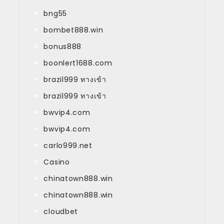
bng55
bombet888.win
bonus888
boonlert1688.com
brazil999 ทางเข้า
brazil999 ทางเข้า
bwvip4.com
bwvip4.com
carlo999.net
Casino
chinatown888.win
chinatown888.win
cloudbet