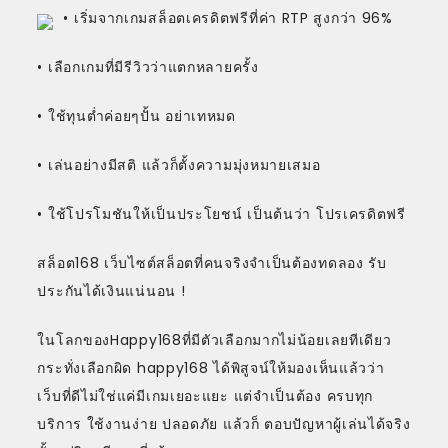
• เริ่มจากเกมสล็อตเครดิตฟรีที่ค่า RTP สูงกว่า 96%
• เลือกเกมที่มีรีวิวว่าแตกหลายครั้ง
• ใช้ทุนต่ำค่อยๆปั้น อย่าเทหมด
• เล่นอย่างมีสติ แล้วก็ตั้งความมุ่งหมายเสมอ
• ใช้โปรโมชันให้เป็นประโยชน์ เป็นต้นว่า โปรเครดิตฟรี
สล็อต168 เว็บไซต์สล็อตที่คนจริงจำเป็นต้องทดลอง รับ
ประกันได้เงินแน่นอน !
ในโลกของHappy168ที่มีตัวเลือกมากไม่น้อยเลยทีเดียว
กระทั่งเลือกผิด happy168 ได้พิสูจน์ให้มองเห็นแล้วว่า
เว็บที่ดีไม่ใช่แค่มีเกมเยอะแยะ แต่จำเป็นต้อง ครบทุก
บริการ ใช้งานง่าย ปลอดภัย แล้วก็ ตอบปัญหาผู้เล่นได้จริง