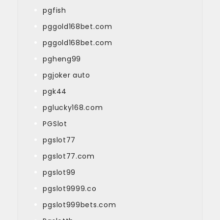
pgfish
pggold168bet.com
pggold168bet.com
pgheng99
pgjoker auto
pgk44
pglucky168.com
PGSlot
pgslot77
pgslot77.com
pgslot99
pgslot9999.co
pgslot999bets.com