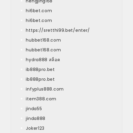
hengjing168
hi6bet.com
hi6bet.com
https://sretthi99.bet/enter/
hubbet168.com
hubbet168.com
hydra888 สล็อต
ib888pro.bet
ib888pro.bet
infyplus888.com
item388.com
jinda55
jinda888
Joker123