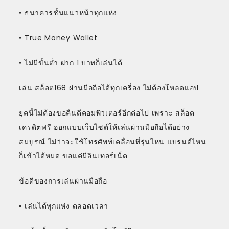
• ธนาคารชั้นแนวหน้าทุกแห่ง
• True Money Wallet
• ไม่มีขั้นต่ำ ฝาก 1 บาทก็เล่นได้
เล่น สล็อต168 ผ่านมือถือได้ทุกเครื่อง ไม่ต้องโหลดแอป
ยุคนี้ไม่ต้องขอคืนดีคอมพิวเตอร์อีกต่อไป เพราะ สล็อต
เครดิตฟรี ออกแบบเว็บไซต์ให้เล่นผ่านมือถือได้อย่าง
สมบูรณ์ ไม่ว่าจะใช้โทรศัพท์เคลื่อนที่รุ่นไหน แบรนด์ไหน
ก็เข้าได้หมด ขอแค่มีอินเทอร์เน็ต
ข้อดีของการเล่นผ่านมือถือ
• เล่นได้ทุกแห่ง ตลอดเวลา