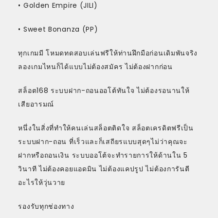
• Golden Empire (JILI)
• Sweet Bonanza (PP)
ทุกเกมมี โหมดทดสอบเล่นฟรีให้ท่านฝึกมือก่อนเดิมพันจริง
ลองเกมไหนก็ได้แบบไม่ต้องสมัคร ไม่ต้องฝากก่อน
สล็อต168 ระบบฝาก-ถอนออโต้ทันใจ ไม่ต้องรอนานให้
เสียอารมณ์
หนึ่งในสิ่งที่ทำให้คนเล่นสล็อตติดใจ สล็อตเครดิตฟรีเป็น
ระบบฝาก-ถอน ที่เร็วและก็เสถียรแบบสุดๆไม่ว่าคุณจะ
ฝากหรือถอนเงิน ระบบออโต้จะทำรายการให้ด้านใน 5
วินาที ไม่ต้องคอยแอดมิน ไม่ต้องแคปรูป ไม่ต้องการันตี
อะไรให้วุ่นวาย
รองรับทุกช่องทาง