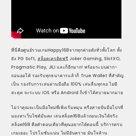
ที่นี่คือศูนย์รวมเกมHappy168จากทุกค่ายดังทั่วทั้งโลก ทั้ง
ยัง PG Soft,
สล็อตเครดิตฟรี
Joker Gaming, SlotXO,
Pragmatic Play, JILI และก็อีกมาก! พร้อมระบบฝาก-
ถอนออโต้ รองรับทุกธนาคารแล้วก็ True Wallet ที่สำคัญ
เป็น รองรับการเล่นผ่านมือถือ 100% เล่นลื่นทุกจอ ไม่มี
สะดุด จะระบบ iOS หรือ Android ก็เข้าได้สบายมากมาย
ไม่ว่าคุณจะเป็นมือใหม่ที่เพิ่งเริ่มหมุน หรือสายปั่นมือโปรที่
มองหาเว็บไซต์มั่นคง เล่นสล็อต168แล้วถอนเงินได้จริง
สล็อต168 คือคำตอบเดียวที่คุณอยากได้ตอนนี้ บริการครบ
เกมเยอะ โปรโมชั่นแน่น ไม่มีอันตราย มั่นใจล้าน