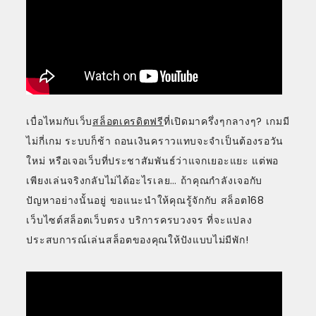
เบื่อไหมกับเว็บ
สล็อตเครดิตฟรี
ที่เปิดมาครึ่งๆกลางๆ? เกมมี
ไม่กี่เกม ระบบก็ช้า ถอนเงินคราวแทบจะจำเป็นต้องรอวัน
ใหม่ หรือเจอเว็บที่ประชาสัมพันธ์ว่าแจกเยอะแยะ แต่พอ
เพียงเล่นจริงกลับไม่ได้อะไรเลย… ถ้าคุณกำลังเจอกับ
ปัญหาอย่างนั้นอยู่ ขอแนะนำให้คุณรู้จักกับ สล็อต168
เว็บไซต์สล็อตเว็บตรง บริการครบวงจร ที่จะแปลง
ประสบการณ์เล่นสล็อตของคุณให้ปังแบบไม่มีพัก!