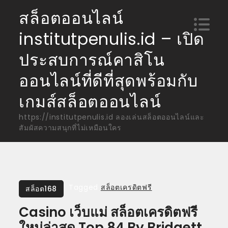
Skip
สล็อตออนไลน์
to
institutpenulis.id – เปิด
content
ประสบการณ์คาสิโน
ออนไลน์ที่ดีที่สุดพร้อมกับ
เกมส์สล็อตออนไลน์
https://institutpenulis.id ลองเล่นสล็อตออนไลน์และ
สัมผัสความสนุกที่ไม่เหมือนใคร
Tagged
สล็อตเครดิตฟรี
สล็อต168
Casino เว็บแม่ สล็อตเครดิตฟรี
ใหม่ล่าสุด Top 84 By Bridgett