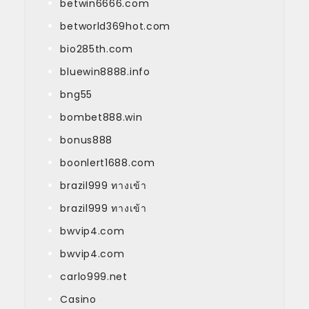
betwin6666.com
betworld369hot.com
bio285th.com
bluewin8888.info
bng55
bombet888.win
bonus888
boonlert1688.com
brazil999 ทางเข้า
brazil999 ทางเข้า
bwvip4.com
bwvip4.com
carlo999.net
Casino