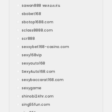
sawan888 ทดลองเล่น
sbobet168
sbotop1688.com
sclass8888.com
scr888
sexxybet168-casino.com
sexy168vip
sexyauto168
SexyAuto168.com
sexybaccarat168.com
sexygame
shinobi24hr.com
sing55fun.com