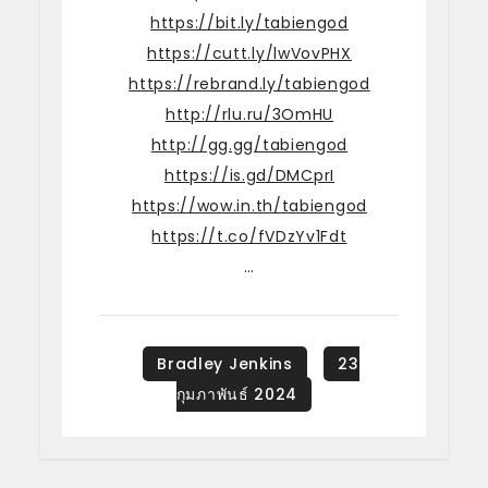
https://bit.ly/tabiengod
https://cutt.ly/lwVovPHX
https://rebrand.ly/tabiengod
http://rlu.ru/3OmHU
http://gg.gg/tabiengod
https://is.gd/DMCprI
https://wow.in.th/tabiengod
https://t.co/fVDzYv1Fdt
…