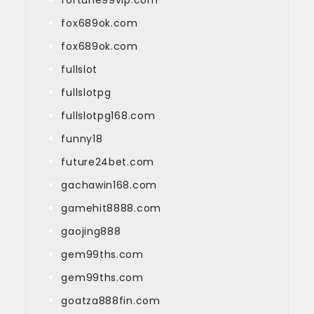
fortune99vip.com
fox689ok.com
fox689ok.com
fullslot
fullslotpg
fullslotpg168.com
funny18
future24bet.com
gachawin168.com
gamehit8888.com
gaojing888
gem99ths.com
gem99ths.com
goatza888fin.com