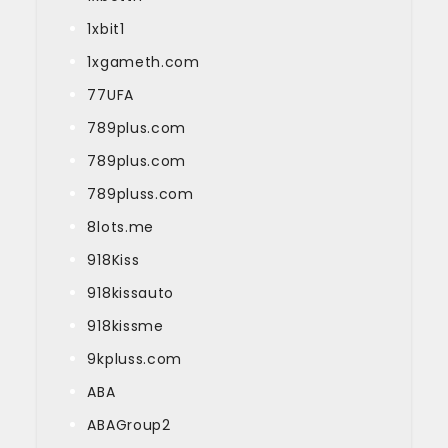
1xbit1
1xgameth.com
77UFA
789plus.com
789plus.com
789pluss.com
8lots.me
918Kiss
918kissauto
918kissme
9kpluss.com
ABA
ABAGroup2