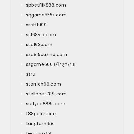
spbetflik888.com
sqgame555s.com
sretthi99
ss168vip.com
ssc168.com
ssc915casino.com
ssgame666 เข้าสู่ระบบ
ssru
starrich99.com
stellabet789.com
sudyod888s.com
t88golds.com
tangtem168
temmax69