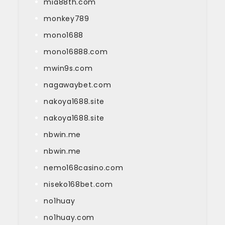
mia88th.com
monkey789
mono1688
mono16888.com
mwin9s.com
nagawaybet.com
nakoya1688.site
nakoya1688.site
nbwin.me
nbwin.me
nemo168casino.com
niseko168bet.com
no1huay
no1huay.com