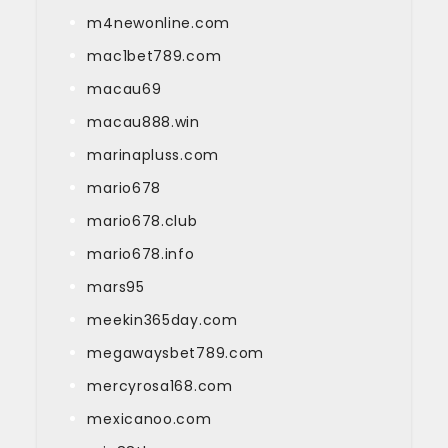
m4newonline.com
mac1bet789.com
macau69
macau888.win
marinapluss.com
mario678
mario678.club
mario678.info
mars95
meekin365day.com
megawaysbet789.com
mercyrosa168.com
mexicanoo.com