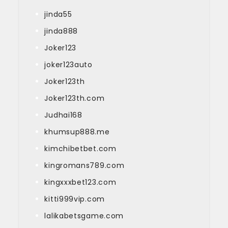
jinda55
jinda888
Joker123
joker123auto
Joker123th
Joker123th.com
Judhai168
khumsup888.me
kimchibetbet.com
kingromans789.com
kingxxxbet123.com
kitti999vip.com
lalikabetsgame.com