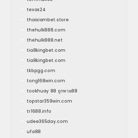
texas24
thaisiambet.store
thehulk888.com
thehulk888.net
tia8kingbet.com
tia8kingbet.com
tkbpgg.com
tong168win.com
tookhuay 88 ถูกหวย88
topstar359win.com
tr1688.info
udee365day.com
ufa88