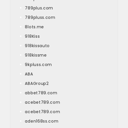
789plus.com
789pluss.com
8lots.me
918Kiss
918kissauto
918kissme
9kpluss.com
ABA
ABAGroup2
abbet789.com
acebet789.com
acebet789.com
aden168ss.com