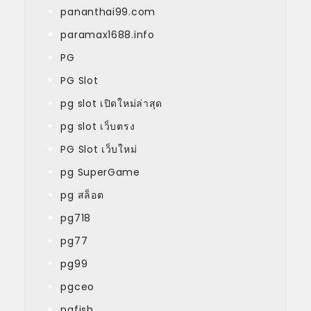
pananthai99.com
paramax1688.info
PG
PG Slot
pg slot เปิดใหม่ล่าสุด
pg slot เว็บตรง
PG Slot เว็บใหม่
pg SuperGame
pg สล็อต
pg718
pg77
pg99
pgceo
pgfish