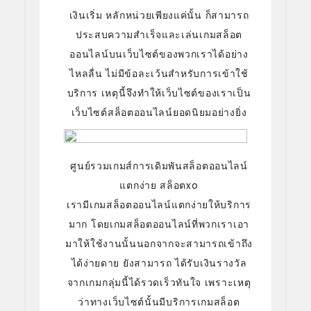
เงินเริ่ม หลักหน่วยเพียงแค่นั้น ก็สามารถ
ประสบความสำเร็จและเล่นเกมสล็อต
ออนไลน์บนเว็บไซต์ของพวกเราได้อย่าง
ไหลลื่น ไม่มีข้อละเว้นสำหรับการเข้าใช้
บริการ เหตุนี้จึงทำให้เว็บไซต์ของเราเป็น
เว็บไซต์สล็อตออนไลน์ยอดนิยมอย่างยิ่ง
ศูนย์รวมเกมส์การเดิมพันสล็อตออนไลน์
แตกง่าย สล็อตxo
เรามีเกมสล็อตออนไลน์แตกง่ายให้บริการ
มาก โดยเกมสล็อตออนไลน์ที่พวกเราเอา
มาให้ใช้งานนั้นนอกจากจะสามารถเข้าถึง
ได้ง่ายดาย ยังสามารถ ได้รับเงินรางวัล
จากเกมกลุ่มนี้ได้รวดเร็วทันใจ เพราะเหตุ
ว่าทางเว็บไซต์นั้นมีบริการเกมสล็อต