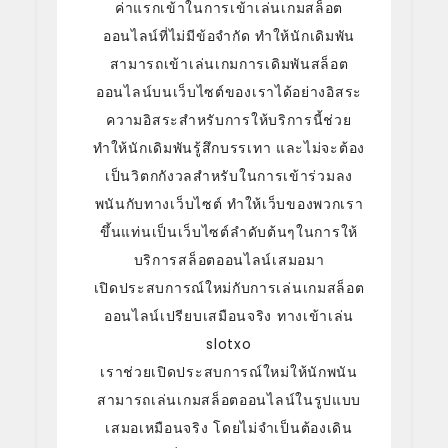
ค่าแรกเข้าในการเข้าเล่นเกมสล็อต
ออนไลน์ที่ไม่มีข้อจำกัด ทำให้นักเดิมพัน
สามารถเข้าเล่นเกมการเดิมพันสล็อต
ออนไลน์บนเว็บไซต์ของเราได้อย่างอิสระ
ความอิสระสำหรับการให้บริการนี้ช่วย
ทำให้นักเดิมพันรู้สึกบรรเทา และไม่จะต้อง
เป็นวิตกกังวลสำหรับในการเข้าร่วมลง
พนันกับทางเว็บไซต์ ทำให้เว็บของพวกเรา
ขึ้นแท่นเป็นเว็บไซต์ลำดับต้นๆในการให้
บริการสล็อตออนไลน์เสมอมา
เปิดประสบการณ์ใหม่กับการเล่นเกมสล็อต
ออนไลน์เปรียบเสมือนจริง ทางเข้าเล่น
slotxo
เราช่วยเปิดประสบการณ์ใหม่ให้นักพนัน
สามารถเล่นเกมสล็อตออนไลน์ในรูปแบบ
เสมอเหมือนจริง โดยไม่จำเป็นต้องเดิน