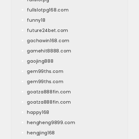
fullslotpg168.com
funny18
future24bet.com
gachawin168.com
gamehit8888.com
gaojing888
gem99ths.com
gem99ths.com
goatza888fin.com
goatza888fin.com
happy168
hengheng9899.com
hengjing168