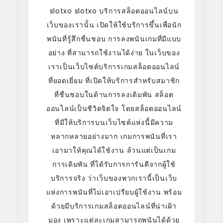
slotxo slotxo บริการสล็อตออนไลน์บน
เว็บของเรานั้น เปิดให้ใช้บริการขึ้นเพื่อนัก
พนันที่รู้สึกชื่นชอบ การลงพนันเกมที่มีแบบ
อย่าง ที่สามารถใช้งานได้ง่าย ในเว็บของ
เราเป็นเว็บไซต์บริการเกมสล็อตออนไลน์
ที่ยอดเยี่ยม ที่เปิดให้บริการสำหรับสมาชิก
ที่ชื่นชอบในด้านการลงเดิมพัน สล็อต
ออนไลน์เป็นชีวิตจิตใจ โดยสล็อตออนไลน์
ที่มีให้บริการบนเว็บไซต์แห่งนี้มีความ
หลากหลายอย่างมาก เกมการพนันที่เรา
เอามาให้คุณได้ใช้งาน ล้วนแต่เป็นเกม
การเดิมพัน ที่ได้รับการการันตีจากผู้ใช้
บริการจริง ว่าเว็บของพวกเรานี้เป็นเว็บ
แห่งการพนันที่ไม่เอาเปรียบผู้ใช้งาน พร้อม
ด้วยมีบริการเกมสล็อตออนไลน์ที่น่าเฝ้า
มอง เพราะแต่ละเกมสามารถพนันได้ด้วย