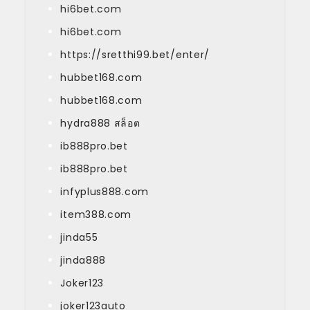
hi6bet.com
hi6bet.com
https://sretthi99.bet/enter/
hubbet168.com
hubbet168.com
hydra888 สล็อต
ib888pro.bet
ib888pro.bet
infyplus888.com
item388.com
jinda55
jinda888
Joker123
joker123auto