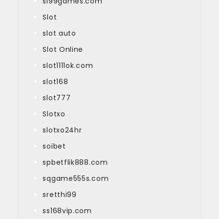
sl99games.com
Slot
slot auto
Slot Online
slot1111ok.com
slot168
slot777
Slotxo
slotxo24hr
soibet
spbetflik888.com
sqgame555s.com
sretthi99
ss168vip.com