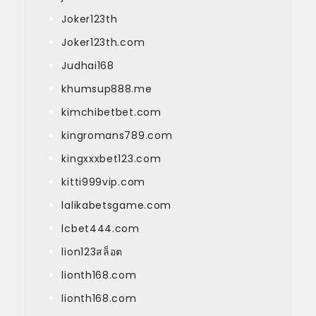
Joker123th
Joker123th.com
Judhai168
khumsup888.me
kimchibetbet.com
kingromans789.com
kingxxxbet123.com
kitti999vip.com
lalikabetsgame.com
lcbet444.com
lion123สล็อต
lionth168.com
lionth168.com