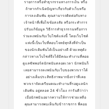
รายการหรือทำธุรกรรมทางการเงิน หรือ
ถ้าหากกำเนิดปัญหาเกี่ยวกับตัวเว็บหรือ
การลงเดิมพัน คุณสามารถติดต่อกับทาง
เจ้าหน้าที่เพื่อไขข้อสงสัย หรือกระทำการ
ปรับแก้ข้อมูล วิธีการทำธุรกรรมหรือการ
ร่วมลงพนันกับเว็บไซต์แห่งนี้ โดยเว็บไซต์
แห่งนี้เป็นเว็บที่ตอบโจทย์ทุกสิ่งที่จำเป็น
ของนักเดิมพันได้เป็นอย่างดี ด้วยเหตุดัง
กล่าวทางเว็บไซต์จึงได้มีคณะทำงานที่คอย
ดูแลซัพพอร์ตนักพนันตลอดเวลา นักพนันก็
เลยสามารถลงพนันกับเว็บของพวกเราได้
อย่างเต็มประสิทธิภาพมากยิ่งกว่าที่เคย
พวกเราจัดเตรียมคณะทำงานที่รอดูแลนัก
เดิมพัน อยู่ตลอด 24 ชั่วโมง การันตีว่าว่า
เมื่อนักพนันอยากความให้การช่วยเหลือ
คุณสามารถพบเห็นกับข้าราชการ พี่คอย