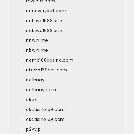
mwin9s.com
nagawaybet.com
nakoya1688.site
nakoya1688.site
nbwin.me
nbwin.me
nemo168casino.com
niseko168bet.com
no1huay
no1huay.com
okc4
okcasino159.com
okcasino159.com
p2vvip