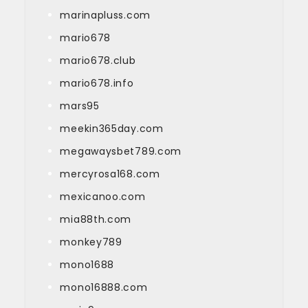
marinapluss.com
mario678
mario678.club
mario678.info
mars95
meekin365day.com
megawaysbet789.com
mercyrosa168.com
mexicanoo.com
mia88th.com
monkey789
mono1688
mono16888.com