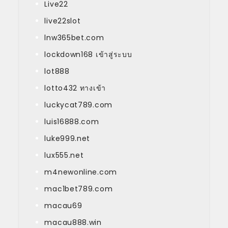
Live22
live22slot
lnw365bet.com
lockdown168 เข้าสู่ระบบ
lot888
lotto432 ทางเข้า
luckycat789.com
luis16888.com
luke999.net
lux555.net
m4newonline.com
mac1bet789.com
macau69
macau888.win