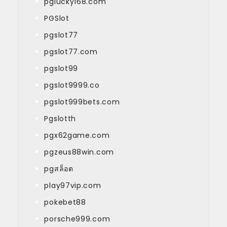
pglucky168.com
PGSlot
pgslot77
pgslot77.com
pgslot99
pgslot9999.co
pgslot999bets.com
Pgslotth
pgx62game.com
pgzeus88win.com
pgสล็อต
play97vip.com
pokebet88
porsche999.com