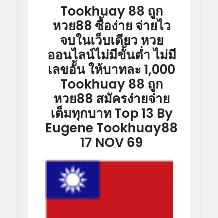
Tookhuay 88 ถูก
หวย88 ซื้อง่าย จ่ายไว
จบในเว็บเดียว หวย
ออนไลน์ไม่มีขั้นต่ำ ไม่มี
เลขอั้น ให้บาทละ 1,000
Tookhuay 88 ถูก
หวย88 สมัครง่ายจ่าย
เต็มทุกบาท Top 13 By
Eugene Tookhuay88
17 NOV 69