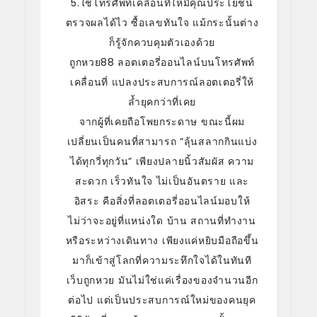
5.ใช้โทรศัพท์เคลื่อนที่ให้มีคุณประโยชน์
ตรวจผลได้ไว ซื้อเลขทันใจ แม้กระนั้นต่าง
ก็รู้จักควบคุมตัวเองด้วย
ถูกหวย88 ลอตเตอรี่ออนไลน์บนโทรศัพท์
เคลื่อนที่ แปลงประสบการณ์ลอตเตอรี่ให้
ล้ำยุคกว่าที่เคย
จากผู้ที่เคยถือโพยกระดาษ ขณะนี้ผม
เปลี่ยนเป็นคนที่สามารถ “ลุ้นสลากกินแบ่ง
ได้ทุกวี่ทุกวัน” เพียงปลายนิ้วสัมผัส ความ
สะดวก เร็วทันใจ ไม่เป็นอันตราย และ
อิสระ คือสิ่งที่ลอตเตอรี่ออนไลน์มอบให้
ไม่ว่าจะอยู่ที่แหน่งใด บ้าน สถานที่ทำงาน
หรือระหว่างเดินทาง เพียงแค่หยิบมือถือขึ้น
มาก็เข้าสู่โลกที่ความระทึกใจได้ในทันที
เว็บถูกหวย มันไม่ใช่แค่เรื่องของจำนวนอีก
ต่อไป แต่เป็นประสบการณ์ใหม่ของคนยุค