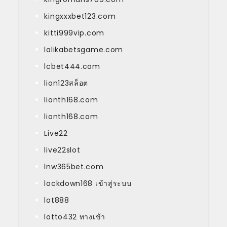
kingxxxbet123.com
kitti999vip.com
lalikabetsgame.com
lcbet444.com
lion123สล็อต
lionth168.com
lionth168.com
Live22
live22slot
lnw365bet.com
lockdown168 เข้าสู่ระบบ
lot888
lotto432 ทางเข้า