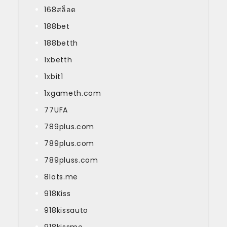
168สล็อต
188bet
188betth
1xbetth
1xbit1
1xgameth.com
77UFA
789plus.com
789plus.com
789pluss.com
8lots.me
918Kiss
918kissauto
918kissme