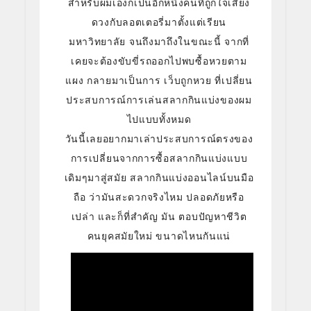
สำหรับผมเองก็เป็นอีกหนึ่งคนที่ถูกใจเสี่ยง
ดวงกับลอตเตอรี่มาตั้งแต่เรียน
มหาวิทยาลัย จนถึงมาถึงในขณะนี้ จากที่
เคยจะต้องขับขี่รถออกไปพบซื้อหวยตาม
แผง กลายมาเป็นการ เว็บถูกหวย ที่เปลี่ยน
ประสบการณ์การเล่นสลากกินแบ่งของผม
ไปแบบทั้งหมด
วันนี้เลยอยากมาเล่าประสบการณ์ตรงของ
การเปลี่ยนจากการซื้อสลากกินแบ่งแบบ
เดิมๆมาสู่สมัย สลากกินแบ่งออนไลน์บนมือ
ถือ ว่ามันสะดวกจริงไหม ปลอดภัยหรือ
เปล่า และก็ที่สำคัญ มัน ตอบปัญหาชีวิต
คนยุคสมัยใหม่ ขนาดไหนกันแน่