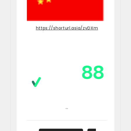
https://shorturl.asia/zvDXm
…