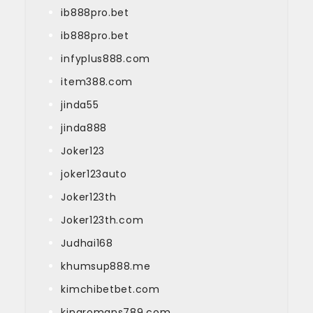
ib888pro.bet
ib888pro.bet
infyplus888.com
item388.com
jinda55
jinda888
Joker123
joker123auto
Joker123th
Joker123th.com
Judhai168
khumsup888.me
kimchibetbet.com
kingromans789.com