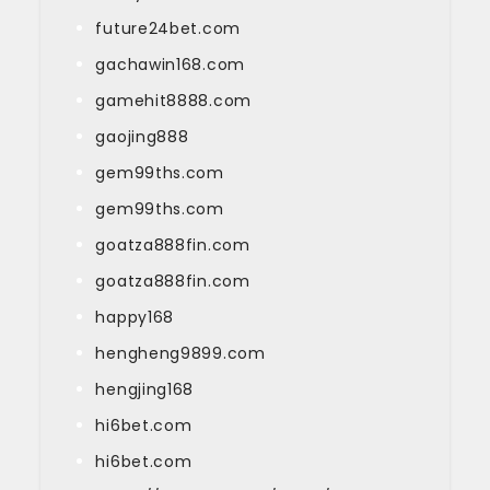
future24bet.com
gachawin168.com
gamehit8888.com
gaojing888
gem99ths.com
gem99ths.com
goatza888fin.com
goatza888fin.com
happy168
hengheng9899.com
hengjing168
hi6bet.com
hi6bet.com