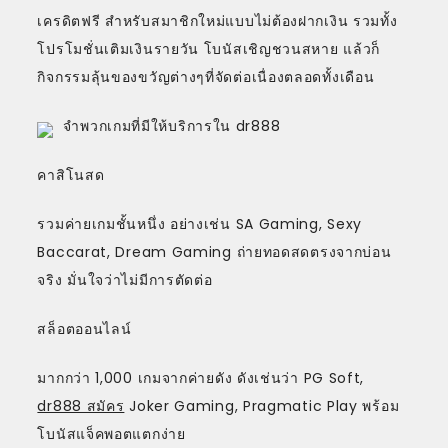
เครดิตฟรี สำหรับสมาชิกใหม่แบบไม่ต้องฝากเงิน รวมทั้ง
โปรโมชั่นเติมเงินรายวัน โบนัสเชิญชวนสหาย แล้วก็
กิจกรรมลุ้นของขวัญต่างๆที่จัดต่อเนื่องตลอดทั้งเดือน
จำพวกเกมที่มีให้บริการใน dr888
คาสิโนสด
รวมค่ายเกมชั้นหนึ่ง อย่างเช่น SA Gaming, Sexy
Baccarat, Dream Gaming ถ่ายทอดสดตรงจากบ่อน
จริง มั่นใจว่าไม่มีการตัดต่อ
สล็อตออนไลน์
มากกว่า 1,000 เกมจากค่ายดัง ดังเช่นว่า PG Soft,
dr888 สมัคร
Joker Gaming, Pragmatic Play พร้อม
โบนัสแจ็คพอตแตกง่าย