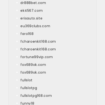
dr888bet.com
ek4567.com
erisauto.site
eu369clubs.com
faro168
fcharoenkit168.com
fcharoenkit168.com
fortune99vip.com
fox689ok.com
fox689ok.com
fullslot
fullslotpg
fullslotpg168.com
funny18