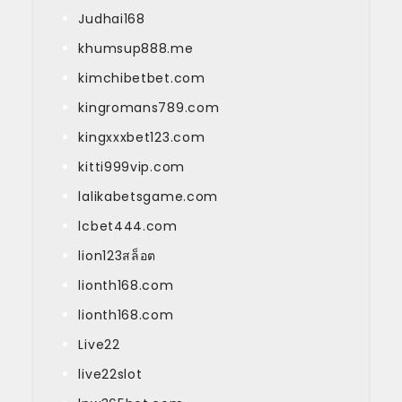
Judhai168
khumsup888.me
kimchibetbet.com
kingromans789.com
kingxxxbet123.com
kitti999vip.com
lalikabetsgame.com
lcbet444.com
lion123สล็อต
lionth168.com
lionth168.com
Live22
live22slot