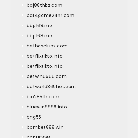
baj88thbz.com
bar4game24hr.com
bbp168.me
bbp168.me
betboxclubs.com
betflixtikto.info
betflixtikto.info
betwin6666.com
betworld369hot.com
bio285th.com
bluewin8888.info
bng55
bombet888.win
bonus888