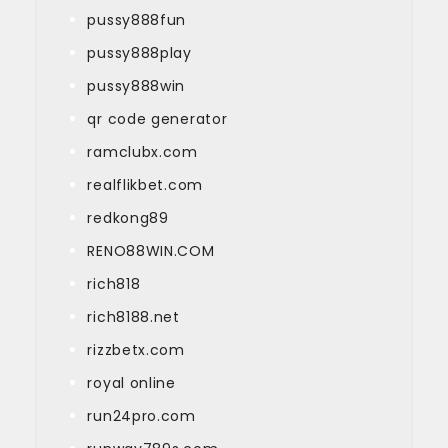
pussy888fun
pussy888play
pussy888win
qr code generator
ramclubx.com
realflikbet.com
redkong89
RENO88WIN.COM
rich818
rich8188.net
rizzbetx.com
royal online
run24pro.com