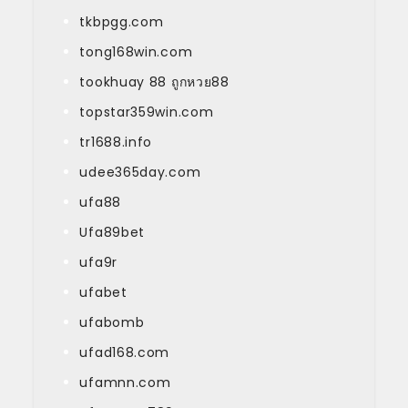
tkbpgg.com
tong168win.com
tookhuay 88 ถูกหวย88
topstar359win.com
tr1688.info
udee365day.com
ufa88
Ufa89bet
ufa9r
ufabet
ufabomb
ufad168.com
ufamnn.com