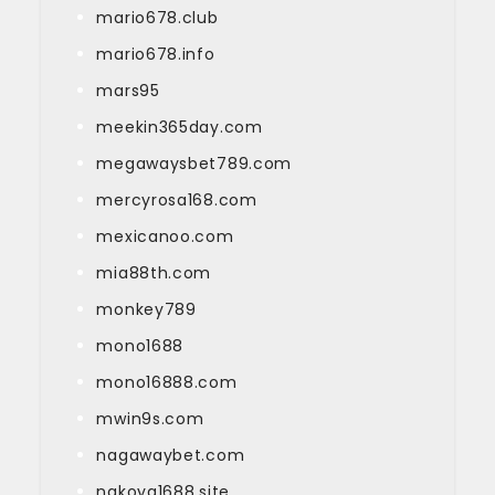
mario678.club
mario678.info
mars95
meekin365day.com
megawaysbet789.com
mercyrosa168.com
mexicanoo.com
mia88th.com
monkey789
mono1688
mono16888.com
mwin9s.com
nagawaybet.com
nakoya1688.site