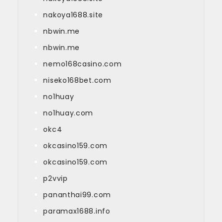
nakoya1688.site
nbwin.me
nbwin.me
nemo168casino.com
niseko168bet.com
no1huay
no1huay.com
okc4
okcasino159.com
okcasino159.com
p2vvip
pananthai99.com
paramax1688.info