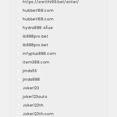
https://sretthi99.bet/enter/
hubbet168.com
hubbet168.com
hydra888 สล็อต
ib888pro.bet
ib888pro.bet
infyplus888.com
item388.com
jinda55
jinda888
Joker123
joker123auto
Joker123th
Joker123th.com