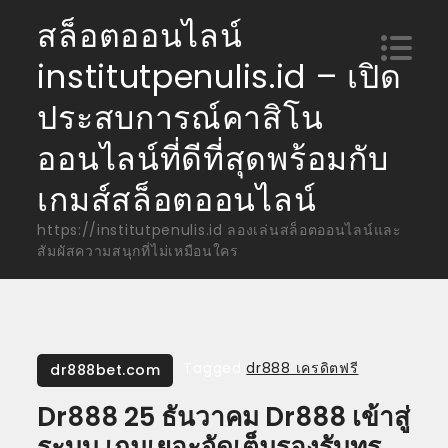
Skip
สล็อตออนไลน์
to
institutpenulis.id – เปิด
content
ประสบการณ์คาสิโน
ออนไลน์ที่ดีที่สุดพร้อมกับ
เกมส์สล็อตออนไลน์
https://institutpenulis.id ลองเล่นสล็อตออนไลน์และ
สัมผัสความสนุกที่ไม่เหมือนใคร
Tagged
dr888 เครดิตฟรี
dr888bet.com
Dr888 25 ธันวาคม Dr888 เข้าสู่
ระบบ เกมเยอะจัดเต็มรองรับทรู