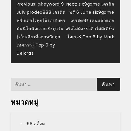
แนะแนว
Previous:
%keyword 9
Next:
six9game เครดิต
July proded888 เครดิต
ฟรี 6 June six9game
เรื่อง
ฟรี แตกไวทุกไม้รองรับทรู
เครดิตฟรี เล่นแล้วแตก
มันนี่โบนัสแจกจริงทุกวัน
จริงไม่ต้องรอคิวไม่มีเทิร์น
{เว็บเดียวที่แจกหนักทุก
โอเวอร์ Top 6 by Mark
เทศกาล} Top 9 by
Deloras
ค้นหา
สำหรับ:
หมวดหมู่
168 สล็อต