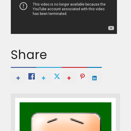
Share