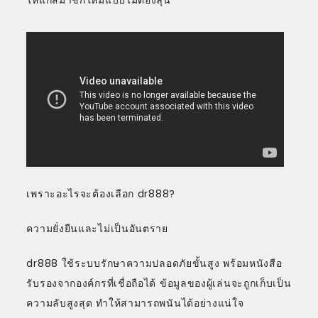
ให้แก่สมาชิกใหม่แบบไม่ต้องลุ้น
เพราะอะไรจะต้องเลือก dr888?
ความยั่งยืนและไม่เป็นอันตราย
dr888 ใช้ระบบรักษาความปลอดภัยขั้นสูง พร้อมหนังสือ
รับรองจากองค์กรที่เชื่อถือได้ ข้อมูลของผู้เล่นจะถูกเก็บเป็น
ความลับสูงสุด ทำให้สามารถพนันได้อย่างแน่ใจ