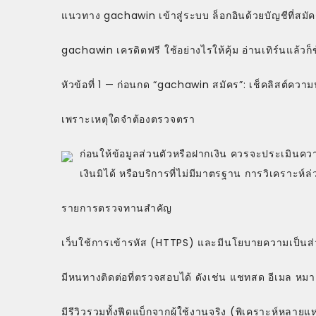
แนวทาง gachawin เข้าสู่ระบบ ล็อกอินด้วยบัญชีที่สมัคร
gachawin เครดิตฟรี ใช้อย่างไรให้คุ้ม อ่านเทิร์นแล้ว
หัวข้อที่ 1 — ก่อนกด “gachawin สมัคร”: เช็คลิสต์ความน่
เพราะเหตุใดจำต้องตรวจตรา
ก่อนให้ข้อมูลส่วนตัวหรือฝากเงิน ควรจะประเมินคว
เงินมิได้ หรือบริการที่ไม่มีมาตรฐาน การวิเคราะห์
รายการตรวจทานสำคัญ
เว็บใช้การเข้ารหัส (HTTPS) และมีนโยบายความเป็นส่
มีหนทางติดต่อที่ตรวจสอบได้ ดังเช่น แชทสด อีเมล หม
มีรีวิวรวมทั้งฟีดแบ็กจากผู้ใช้งานจริง (พิเคราะห์หลายแ