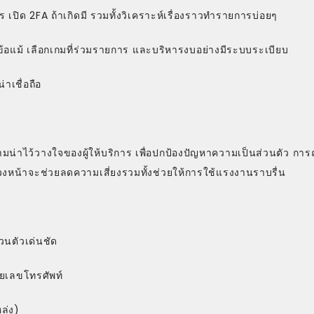
 เปิด 2FA ถ้าเกิดมี รวมทั้งวิเคราะห์เรื่องราวทำรายการบ่อยๆ
ก็ข้อแม้ เลือกเกมที่ร่วมรายการ และบริหารงบอย่างมีระบบระเบียบ
าเชื่อถือ
ามน่าไว้วางใจของผู้ให้บริการ เพื่อปกป้องปัญหาความเป็นส่วนตัว กา
ล่วงหน้าจะช่วยลดความเสี่ยงรวมทั้งช่วยให้การใช้แรงงานราบรื่น
วนตัวเด่นชัด
ายเลขโทรศัพท์
หล่ง)