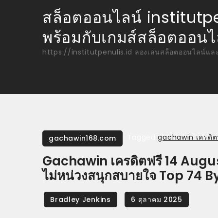
Skip
สล็อตออนไลน์ institutpe
to
พร้อมกับเกมส์สล็อตออนไ
content
https://institutpenulis.id ลองเล่นสล็อตออนไลน์และ
Tagged
gachawin เครดิต
gachawin168.com
Gachawin เครดิตฟรี 14 Augu
ไม่หน่วงสนุกสบายใจ Top 74 B