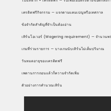
โบนัสฝาก + เครดิตฟรี — รับเพิ่มเมื่อตรงตามข้อตกลง
เครดิตฟรีกิจกรรม — แจกตามแคมเปญหรือเทศกาล
ข้อจำกัดสำคัญที่จำเป็นต้องอ่าน
เทิร์นโอเวอร์ (Wagering requirement) — จำนวนพน
เกมที่ร่วมรายการ — บางเกมนับเทิร์นไม่เต็มปริมาณ
วันหมดอายุของเครดิตฟรี
เพดานการถอนแล้วก็ความจำกัดเพิ่ม
ตัวอย่างการคำนวณเทิร์น