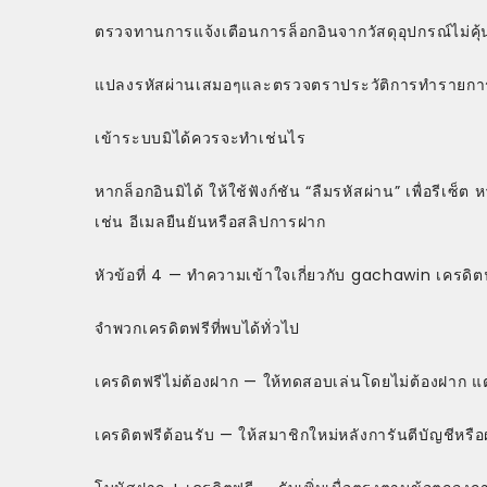
ตรวจทานการแจ้งเตือนการล็อกอินจากวัสดุอุปกรณ์ไม่คุ
แปลงรหัสผ่านเสมอๆและตรวจตราประวัติการทำรายกา
เข้าระบบมิได้ควรจะทำเช่นไร
หากล็อกอินมิได้ ให้ใช้ฟังก์ชัน “ลืมรหัสผ่าน” เพื่อรีเซ
เช่น อีเมลยืนยันหรือสลิปการฝาก
หัวข้อที่ 4 — ทำความเข้าใจเกี่ยวกับ gachawin เครดิต
จำพวกเครดิตฟรีที่พบได้ทั่วไป
เครดิตฟรีไม่ต้องฝาก — ให้ทดสอบเล่นโดยไม่ต้องฝาก แต
เครดิตฟรีต้อนรับ — ให้สมาชิกใหม่หลังการันตีบัญชีหร