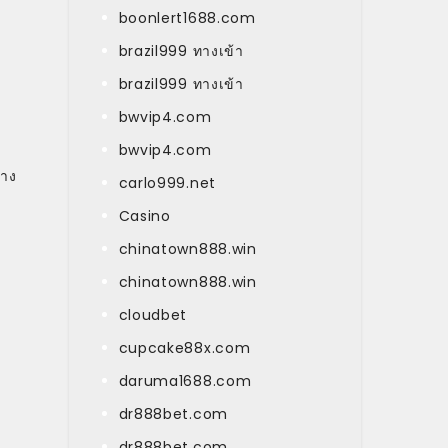
boonlert1688.com
brazil999 ทางเข้า
brazil999 ทางเข้า
bwvip4.com
bwvip4.com
่าง
carlo999.net
Casino
chinatown888.win
chinatown888.win
cloudbet
cupcake88x.com
daruma1688.com
dr888bet.com
dr888bet.com