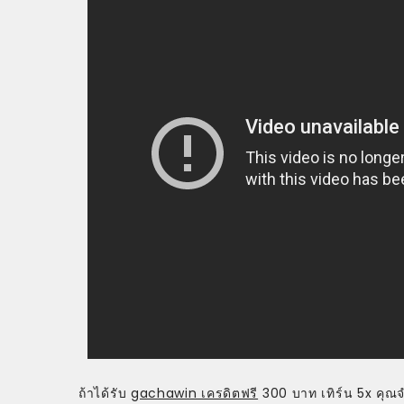
ถ้าได้รับ
gachawin เครดิตฟรี
300 บาท เทิร์น 5x คุณ