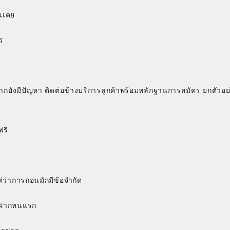
้นเคย
ร
็ต หากยังมีปัญหา ติดต่อข้างบริการลูกค้าพร้อมหลักฐานการสมัคร ยกตัวอย
ฟรี
่ว่าการถอนมักมีข้อจำกัด
ือฝากหนแรก