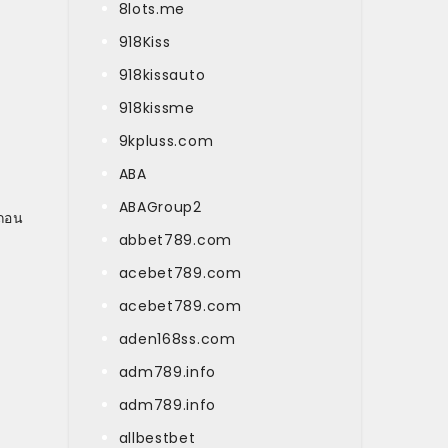
8lots.me
918Kiss
918kissauto
918kissme
9kpluss.com
ABA
ABAGroup2
รถอน
abbet789.com
acebet789.com
acebet789.com
aden168ss.com
adm789.info
adm789.info
allbestbet