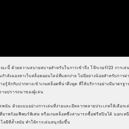
ขณะนี้ ด้วยความสบายสบายสำหรับในการเข้าถึง โจ๊กเกอร์123 การเล่น
ุณกำลังมองหาเว็บสล็อตออนไลน์ที่แตกง่าย ไม่มีอย่างน้อยสำหรับการ
ามรู้จักกับปากทางเข้าเกมสล็อตที่น่าดึงดูด ที่ให้บริการอย่างมีมาตรฐา
กความปรารถนาของผู้เล่น
รพนัน ด้วยแบบอย่างการเล่นที่ง่ายและมีหลากหลายประเภทให้เลือกเล่น
มาพร้อมฟีพบร์พิเศษ หรือเกมสล็อตซึ่งสามารถซื้อฟรีสปินได้ นอกเหน
ีที่ล้ำสมัย ทำให้การเล่นสนุกยิ่งขึ้น