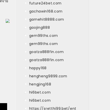
่จ่าย
future24bet.com
gachawin168.com
gamehit8888.com
gaojing888
gem99ths.com
gem99ths.com
goatza888fin.com
goatza888fin.com
happy168
hengheng9899.com
hengjing168
hi6bet.com
hi6bet.com
https://sretthi99.bet/ent