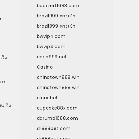
boonlert1688.com
brazil999 ทางเข้า
็
brazil999 ทางเข้า
bwvip4.com
bwvip4.com
carlo999.net
วลใจ
Casino
chinatown888.win
การ
chinatown888.win
cloudbet
ัน จึง
cupcake88x.com
daruma1688.com
dr888bet.com
dr888bet.com