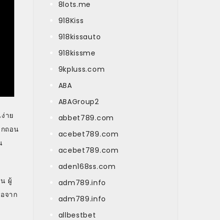
8lots.me
918Kiss
918kissauto
918kissme
9kpluss.com
ABA
ABAGroup2
ง่าย
abbet789.com
ฝากถอน
acebet789.com
น
acebet789.com
aden168ss.com
 ผู้
adm789.info
ือจาก
adm789.info
allbestbet