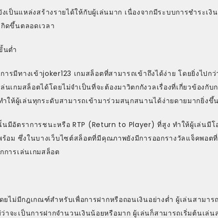
ยังเป็นแหล่งสร้างรายได้ให้กับผู้เล่นมาก เนื่องจากมีระบบการชำระเงินท
เกิดขึ้นตลอดเวลา
ั้นต่ำ
 การมีทางเข้าjoker123 เกมสล็อตที่สามารถเข้าถึงได้ง่าย โดยยิ่งไปกว่า
ล่นเกมสล็อตได้โดยไม่จำเป็นที่จะต้องมาวิตกกังวลเรื่องที่เกี่ยวข้องกับ
ยก็ทำให้ผู้เล่นทุกระดับสามารถเข้ามาร่วมสนุกสนานได้ง่ายดายมากยิ่งขึ้
นั้นมีอัตราการชนะหรือ RTP (Return to Player) ที่สูง ทำให้ผู้เล่นมี
ั่งพร้อม ซึ่งในบางเว็บไซต์สล็อตที่มีคุณภาพยังมีการออกรางวัลแจ็คพอตที
จากการเล่นเกมสล็อต
อตโดยไม่มีกฎเกณฑ์สำหรับเพื่อการฝากหรือถอนเงินอย่างต่ำ ผู้เล่นสามาร
าจะเป็นการฝากจำนวนเงินน้อยหรือมาก ผู้เล่นก็สามารถเริ่มต้นเล่น