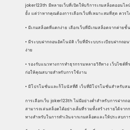
joker123th มีหลายเว็บที่เปิดให้บริการเกมสล็อตออนไลน์แล
ยั้ง แต่ว่าหากคุณต้องการเลือกเว็บที่เหมาะสมที่สุด ควรไ
• มีเกมสล็อตที่แตกง่าย เลือกเว็บที่มีเกมสล็อตจากค่ายชั้
• มีระบบฝากถอนอัตโนมัติ เว็บที่มีระบบระเบียบฝากถอน
ง่าย
• รองรับแนวทางการทำธุรกรรมหลายวิถีทาง เว็บไซต์ที่
ก่อให้คุณสบายสำหรับการใช้งาน
• มีโปรโมชั่นและก็โบนัสที่ดี เว็บที่มีโปรโมชั่นสำหรั
การเลือกเว็บ joker123th ไม่มีอย่างต่ำสำหรับการฝากถอน ร
สามารถเล่นสล็อตได้อย่างเต็มที่รวมทั้งสร้างรายได้จากการ
ทางสำหรับในการทำเงินจากเกมสล็อตและให้ประสบการณ์ส