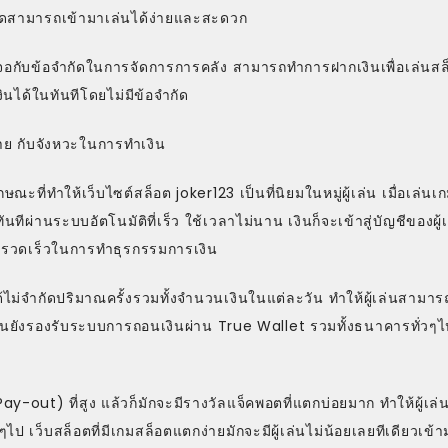
ณจำกัดสามารถเข้ามาเล่นได้ง่ายและสะดวก
พบเจอกับข้อจำกัดในการจัดการการคลัง สามารถทำการฝากเงินเพื่อเล่นสล
นได้ในทันทีโดยไม่มีข้อจำกัด
่าย กับจังหวะในการทำเงิน
ณะที่ทำให้เว็บไซต์สล็อต joker123 เป็นที่นิยมในหมู่ผู้เล่น เมื่อเล่นเ
ีผ่านระบบอัตโนมัติที่เร็ว ใช้เวลาไม่นาน เงินก็จะเข้าสู่บัญชีของผู้เ
ความรวดเร็วในการทำธุรกรรมการเงิน
้ไม่จำกัดปริมาณครั้งรวมทั้งจำนวนเงินในแต่ละวัน ทำให้ผู้เล่นสามา
นยังรองรับระบบการถอนเงินผ่าน True Wallet รวมทั้งธนาคารทั่วๆไ
y-out) ที่สูง แล้วก็มักจะมีรางวัลแจ็คพอตที่แตกบ่อยมาก ทำให้ผู้เล่น
ป เว็บสล็อตที่มีเกมสล็อตแตกง่ายมักจะมีผู้เล่นไม่น้อยเลยทีเดียวเข้