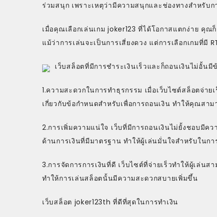
ร่วมสนุก เพราะเหตุว่ามีความสนุกและช่องทางสำหรับการ
เมื่อคุณเลือกเล่นเกม joker123 ที่ได้โอกาสแตกง่าย คุ
แม้ว่าการเล่นจะเป็นการเสี่ยงดวง แต่การเลือกเกมที่ม
เว็บสล็อตที่มีการชำระเงินเร็วและก็ถอนเงินไม่อั้น
1.ความสะดวกในการทำธุรกรรม เมื่อเว็บไซต์สล็อตจ่ายเ
เกี่ยวกับข้อกำหนดสำหรับเพื่อการถอนเงิน ทำให้คุณสาม
2.การเพิ่มความแน่ใจ เว็บที่มีการถอนเงินไม่ยั้งชอบม
ด้านการเงินที่มีมาตรฐาน ทำให้ผู้เล่นมั่นใจสำหรับในการ
3.การจัดการการเงินที่ดี เว็บไซต์ที่จ่ายเร็วทำให้ผู้เ
ทำให้การเล่นสล็อตนั้นมีความสะดวกสบายเพิ่มขึ้น
เว็บสล็อต joker123th ที่ดีที่สุดในการทำเงิน