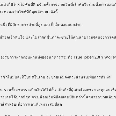
้วก็มีโปรโมชั่นที่ดี พร้อมทั้งการจ่ายเงินที่เร็วทันใจรวมทั้งการถอนเ
ตร่ตรองเว็บไซต์ที่มีคุณลักษณะดังนี้
นหนึ่งที่มีอัตราการจ่ายที่สูง และก็แจ็คพอตแตกง่าย
ที่รวดเร็วทันใจ และไม่จำกัดขั้นต่ำจะช่วยให้คุณสามารถจัดแจงการคลั
รองรับการฝากถอนผ่านทั้งยังธนาคารรวมทั้ง True
joker123th
Walle
บสมาชิกใหม่และก็โบนัสในเกม จะช่วยเพิ่มจังหวะสำหรับเพื่อการทำเงิน
วมทั้งสามารถเบิกเงินได้ไม่อั้น เป็นสิ่งที่ผู้เล่นต้องการของทุกคนเพื่
เล่นได้มากที่สุด การเลือกเว็บที่มีคุณสมบัติเหล่านี้สามารถช่วยเพิ่มช
ำหรับเพื่อการเล่นที่เหมาะสมที่สุด