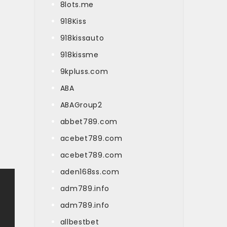
8lots.me
918Kiss
918kissauto
918kissme
9kpluss.com
ABA
ABAGroup2
abbet789.com
acebet789.com
acebet789.com
aden168ss.com
adm789.info
adm789.info
allbestbet