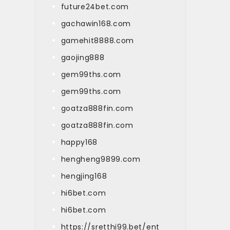
future24bet.com
gachawin168.com
gamehit8888.com
gaojing888
gem99ths.com
gem99ths.com
goatza888fin.com
goatza888fin.com
happy168
hengheng9899.com
hengjing168
hi6bet.com
hi6bet.com
https://sretthi99.bet/ent