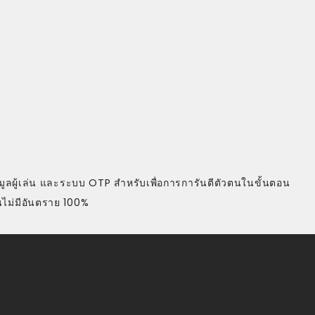
มูลผู้เล่น และระบบ OTP สำหรับเพื่อการการันตีตัวตนในขั้นตอน
ันไม่มีอันตราย 100%