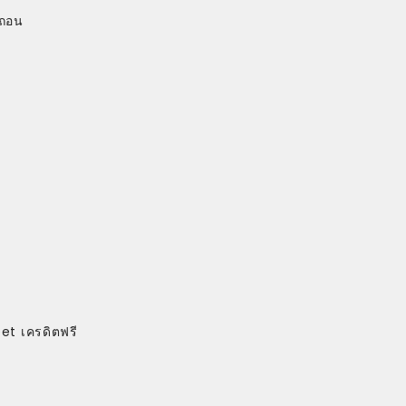
–ถอน
bet เครดิตฟรี