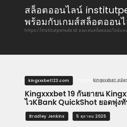
Skip
สล็อตออนไลน์ institutpe
to
พร้อมกับเกมส์สล็อตออนไ
content
https://institutpenulis.id ลองเล่นสล็อตออนไลน์และ
Tagged
kingxxxbet สมัค
kingxxxbet123.com
Kingxxxbet 19 กันยายน King
ไวKBank QuickShot ยอดพุ่งทัน