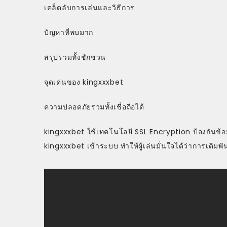
เคล็ดลับการเล่นและวิธีการ
ปัญหาที่พบมาก
สรุปรวมทั้งชักชวน
จุดเด่นของ kingxxxbet
ความปลอดภัยรวมทั้งเชื่อถือได้
kingxxxbet ใช้เทคโนโลยี SSL Encryption ป้องกันข้อ
kingxxxbet เข้าระบบ ทำให้ผู้เล่นมั่นใจได้ว่าการเดิมพ