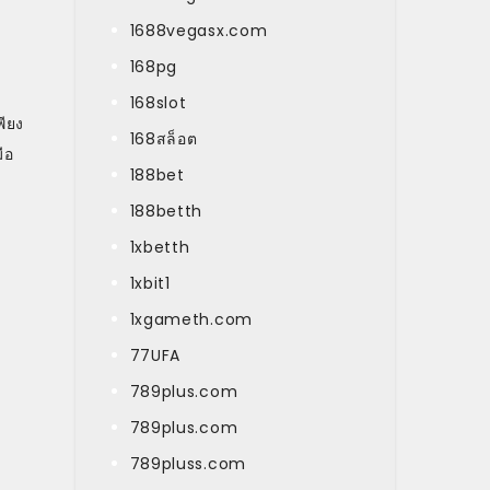
1688vegasx.com
168pg
168slot
พียง
168สล็อต
ือ
188bet
188betth
1xbetth
1xbit1
1xgameth.com
77UFA
789plus.com
789plus.com
789pluss.com