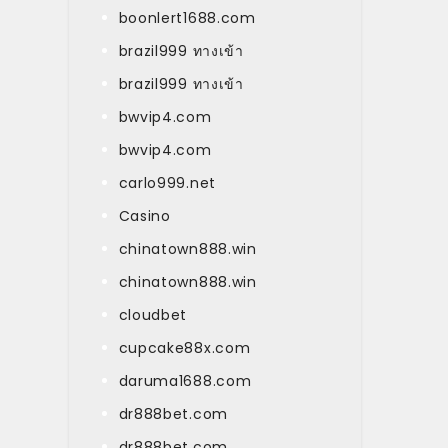
boonlert1688.com
brazil999 ทางเข้า
brazil999 ทางเข้า
bwvip4.com
bwvip4.com
carlo999.net
Casino
chinatown888.win
chinatown888.win
cloudbet
cupcake88x.com
daruma1688.com
dr888bet.com
dr888bet.com