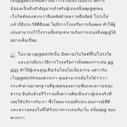
เล่นpgslotthที่มีความน่าวางใจและไม่มีประวัติการ
ฉ้อฉลเป็นสิ่งสำคัญมากสำหรับผู้เล่นสล็อตpgทุกคน
เว็บไซต์ของพวกเรายืนหยัดด้วยความซื่อสัตย์ โปร่งใส
แล้วก็มีประวัติที่ดียอด ไม่มีการโกงหรือการล็อคผล ทำให้ผู้
เล่นสามารถไว้ใจรวมทั้งสนุกสนานกับการเล่นสล็อตpgได้
อย่างเต็มเปี่ยม
ในแวดวงpgslotthนั้น มีหลายเว็บไซต์ที่ไม่โปร่งใส
และอาจมีประวัติการโกงหรือการล็อคผลการเล่น
pg
slot
ทำให้ผู้เล่นสูญเสียเงินโดยไม่เป็นธรรม แต่ว่ากับ
เว็บpgslotthของพวกเรา คุณสามารถมั่นใจได้ว่าเรา
กระทำตามมาตรฐานที่สูงสุดของความซื่อและความชอบ
ธรรม ยืนยันด้วยรีวิวรวมทั้งความคิดเห็นจากผู้เล่นจริงที่
เคยใช้บริการกับเรา ซึ่งโดยมากเอ่ยถึงประสบการณ์ที่ดี
และความชอบใจที่ได้รับจากการเล่นกับเว็บ สล็อตpg ของ
พวกเรา