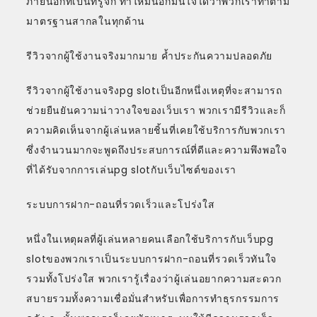
ภายนอกที่เป็นที่รู้จัก ทำให้มั่นอกมั่นใจได้ว่าพวกเราทำตาม
มาตรฐานสากลในทุกด้าน
รีวิวจากผู้ใช้งานจริงมากมาย ค้ำประกันความปลอดภัย
รีวิวจากผู้ใช้งานจริงpg slotเป็นอีกหนึ่งเหตุที่จะสามารถ
ช่วยยืนยันความน่าวางใจของเว็บเรา พวกเรามีรีวิวและก็
ความคิดเห็นจากผู้เล่นหลายชิ้นที่เคยใช้บริการกับพวกเรา
ซึ่งจำนวนมากจะพูดถึงประสบการณ์ที่ดีและความพึงพอใจ
ที่ได้รับจากการเล่นpg slotกับเว็บไซต์ของเรา
ระบบการฝาก-ถอนที่รวดเร็วและโปร่งใส
หนึ่งในเหตุผลที่ผู้เล่นหลายคนเลือกใช้บริการกับเว็บpg
slotของพวกเราเป็นระบบการฝาก-ถอนที่รวดเร็วทันใจ
รวมทั้งโปร่งใส พวกเรารู้เรื่องว่าผู้เล่นอยากความสะดวก
สบายรวมทั้งความเชื่อมั่นสำหรับเพื่อการทำธุรกรรมการ