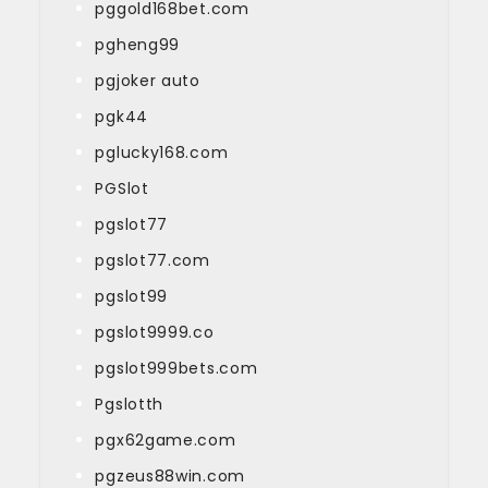
pggold168bet.com
pgheng99
pgjoker auto
pgk44
pglucky168.com
PGSlot
pgslot77
pgslot77.com
pgslot99
pgslot9999.co
pgslot999bets.com
Pgslotth
pgx62game.com
pgzeus88win.com