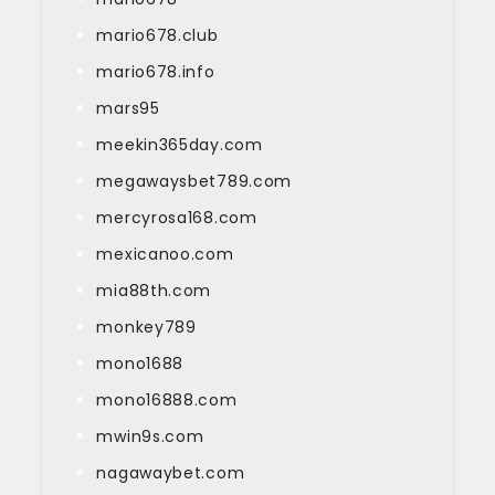
mario678.club
mario678.info
mars95
meekin365day.com
megawaysbet789.com
mercyrosa168.com
mexicanoo.com
mia88th.com
monkey789
mono1688
mono16888.com
mwin9s.com
nagawaybet.com