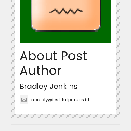
About Post
Author
Bradley Jenkins
noreply@institutpenulis.id