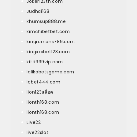
Joker123th.com
Judhai168
khumsup888.me
kimchibetbet.com
kingromans789.com
kingxxxbet123.com
kitti999vip.com
lalikabetsgame.com
lcbet444.com
lion123สล็อต
lionth168.com
lionth168.com
Live22
live22slot