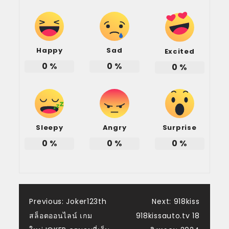
Happy
Sad
Excited
0
%
0
%
0
%
Sleepy
Angry
Surprise
0
%
0
%
0
%
แนะแนว
Previous:
Joker123th
Next:
918kiss
สล็อตออนไลน์ เกม
918kissauto.tv 18