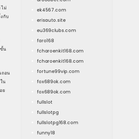
ไม่
ek4567.com
งกับ
erisauto.site
eu369clubs.com
ะ
faro168
ขั้น
fcharoenkit168.com
fcharoenkit168.com
fortune99vip.com
็นถอน
นใน
fox689ok.com
้อย
fox689ok.com
fullslot
fullslotpg
fullslotpg168.com
funny18