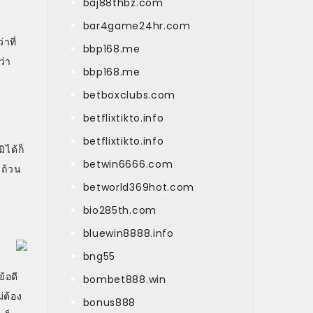
baj88thbz.com
bar4game24hr.com
าที่
bbp168.me
ว่า
bbp168.me
betboxclubs.com
betflixtikto.info
betflixtikto.info
ได้ก็
betwin6666.com
บถ้วน
betworld369hot.com
bio285th.com
bluewin8888.info
bng55
้อดี
bombet888.win
่ต้อง
bonus888