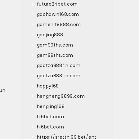
future24bet.com
gachawin168.com
gamehit8888.com
gaojing888
gem99ths.com
gem99ths.com
goatza888fin.com
า
goatza888fin.com
happy168
fun
hengheng9899.com
hengjing168
hi6bet.com
hi6bet.com
https://sretthi99.bet/ent