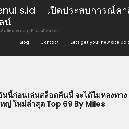
nulis.id – เปิดประสบการณ์คาสิโ
ลน์
สัมผัสความสนุกที่ไม่เหมือนใคร
Blog
Contact
Lets get your new site up 
ี้ก่อนเล่นสล็อตคืนนี้ จะได้ไม่หลงทาง
ใหญ่ ใหม่ล่าสุด Top 69 By Miles