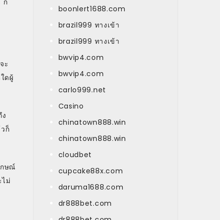
 ก็
boonlert1688.com
brazil999 ทางเข้า
brazil999 ทางเข้า
bwvip4.com
าจะ
bwvip4.com
ดผู้
carlo999.net
Casino
ึง
chinatown888.win
วก็
chinatown888.win
cloudbet
ักษณ์
cupcake88x.com
ะไม่
daruma1688.com
dr888bet.com
dr888bet.com