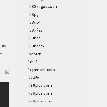
1688vegasx.com
168pg
168slot
168สล็อต
188bet
บเล่น
188betth
าน
1xbetth
1xbit1
1xgameth.com
77UFA
789plus.com
789plus.com
789pluss.com