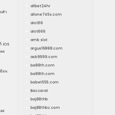
allbet24hr
็บตัว
allone745s.com
alot66
alot666
amb slot
ก็ iOS
argus16888.com
หลด
asb9999.com
ba88th.com
หมือน
ba88th.com
babet555.com
Baccarat
baj88thb
baj88thbz.com
่อย