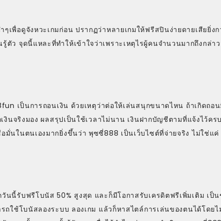
พื่อดูจังหวะเกมก่อน ปรากฏว่าหลายเกมให้ฟรีสปินง่ายดายเสียยิ่งกว่
รู้ตัว จุดนี้แหละที่ทำให้เข้าใจว่าเพราะเหตุไรผู้คนจำนวนมากถึงกล่าว
8fun เป็นการถอนเงิน ด้วยเหตุว่าต่อให้เล่นสนุกขนาดไหน ถ้าเกิดถอนมิ
งินจริงมอง ผลสรุปเป็นใช้เวลาไม่นาน เงินฝากบัญชีตามที่แจ้งไว้คร
ื่อมั่นในตนเองมากยิ่งขึ้นว่า พุซซี่888 เป็นเว็บไซต์ที่จ่ายจริง ไม่ใช่แค่
กวันนี้รับฟรีโบนัส 50% สูงสุด และก็มีโอกาสรับเครดิตฟรีเพิ่มเติม เป็นข
ามารถใช้โบนัสลองระบบ ลองเกม แล้วก็หาสไตล์การเล่นของตนได้โดยไม