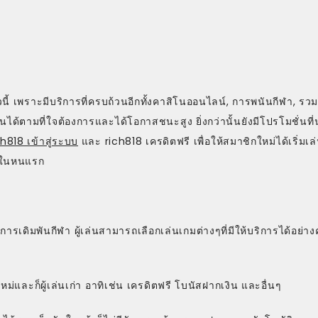
้ เพราะมีบริการที่ครบถ้วนอีกทั้งคาสิโนออนไลน์, การพนันกีฬา, รวมท
ได้ตามที่ใจต้องการและได้โอกาสชนะสูง ยิ่งกว่านั้นยังมีโปรโมชั่นที่
ch818 เข้าสู่ระบบ
และ rich818 เครดิตฟรี เพื่อให้สมาชิกใหม่ได้เริ่มเล
ยในหนแรก
ารเดิมพันกีฬา ผู้เล่นสามารถเลือกเล่นเกมต่างๆที่มีให้บริการได้อย่า
นใหม่และก็ผู้เล่นเก่า อาทิเช่น เครดิตฟรี โบนัสฝากเงิน และอื่นๆ