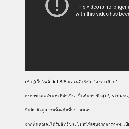
เข้าสู่เว็บไซต์ rich818 และคลิกที่ปุ่ม “ลงทะเบียน”
กรอกข้อมูลส่วนตัวที่จำเป็น เป็นต้นว่า ชื่อผู้ใช้, รหัสผ่าน
ยืนยันข้อมูลรวมทั้งคลิกที่ปุ่ม “สมัคร”
จากนั้นคุณจะได้รับสิทธิประโยชน์พิเศษจากการลงทะเบี