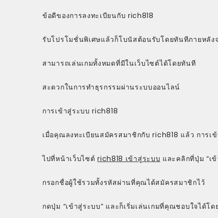
ข้อดีของการลงทะเบียนกับ rich818
รับโปรโมชั่นพิเศษแล้วก็โบนัสต้อนรับโดยทันทีภายหลั
สามารถเล่นเกมทั้งหมดที่มีในเว็บไซต์ได้โดยทันที
สะดวกในการทำธุรกรรมผ่านระบบออนไลน์
การเข้าสู่ระบบ rich818
เมื่อคุณลงทะเบียนสมัครสมาชิกกับ rich818 แล้ว การเข้าสู่
ไปที่หน้าเว็บไซต์
rich818 เข้าสู่ระบบ
และคลิกที่ปุ่ม “เ
กรอกชื่อผู้ใช้รวมทั้งรหัสผ่านที่คุณได้สมัครสมาชิกไว้
กดปุ่ม “เข้าสู่ระบบ” และก็เริ่มเล่นเกมที่คุณชอบใจได้โด