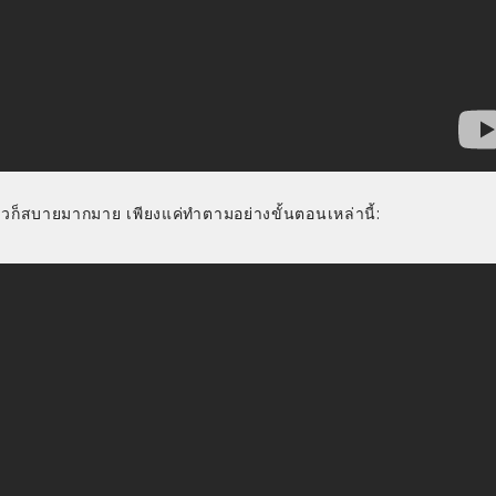
ล้วก็สบายมากมาย เพียงแค่ทำตามอย่างขั้นตอนเหล่านี้: