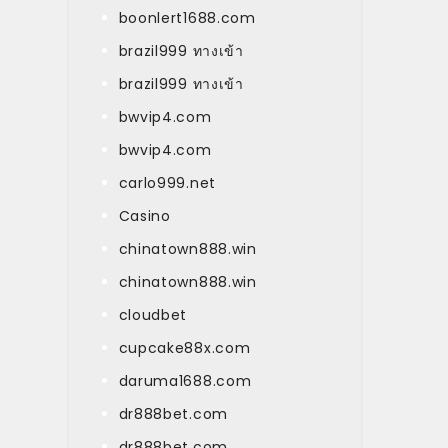
boonlert1688.com
brazil999 ทางเข้า
brazil999 ทางเข้า
bwvip4.com
bwvip4.com
carlo999.net
Casino
chinatown888.win
chinatown888.win
cloudbet
cupcake88x.com
daruma1688.com
dr888bet.com
dr888bet.com