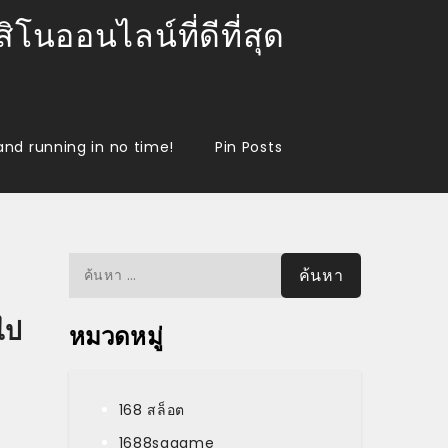
นออนไลน์ที่ดีที่สุด
and running in no time!
Pin Posts
ค้นหา
สำหรับ:
ไป
หมวดหมู่
168 สล็อต
1688sagame