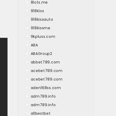
8lots.me
918Kiss
918kissauto
918kissme
9kpluss.com
ABA
ABAGroup2
abbet789.com
acebet789.com
acebet789.com
aden168ss.com
adm789.info
adm789.info
allbestbet