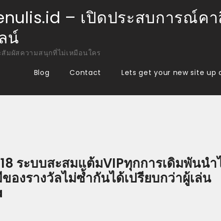
nulis.id – เปิดประสบการณ์คาสิโ
ลน์
สัมผัสความสนุกที่ไม่เหมือนใคร
Blog
Contact
Lets get your new site up 
8 ระบบสะสมแต้มVIPทุกการเดิมพันนำ
องรางวัลไม่ซ้ำกันได้เปรียบกว่าผู้เล่น
a