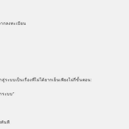
งจากลงทะเบียน
ระบบเป็นเรื่องที่ไม่ได้ยากเย็นเพียงไม่กี่ขั้นตอน:
ข้าระบบ”
ยทันที