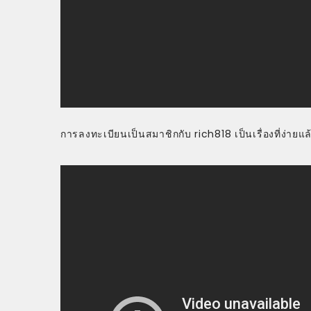
การลงทะเบียนเป็นสมาชิกกับ rich818 เป็นเรื่องที่ง่ายแ