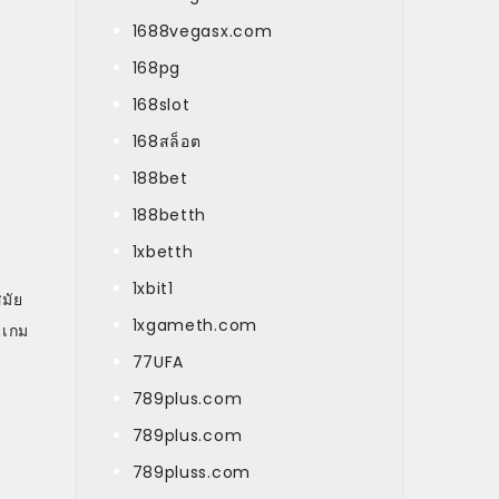
1688vegasx.com
168pg
168slot
168สล็อต
188bet
ง
188betth
1xbetth
1xbit1
สมัย
1xgameth.com
นเกม
77UFA
789plus.com
789plus.com
789pluss.com