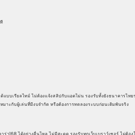
ที
แบบเรียลไทม์ ไม่ต้องแจ้งสลิปกับแอดไม่น รองรับทั้งยังธนาคารไทย
เหมาะกับผู้เล่นที่มีงบจำกัด หรือต้องการทดลองระบบก่อนเดิมพันจริง
ร่า168 ได้อย่างลื่นไหล ไม่มีสะดุด รองรับทุกเว็บเบราว์เซอร์ ไม่ต้อ