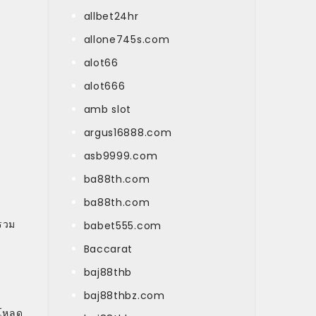
allbet24hr
allone745s.com
alot66
alot666
amb slot
argus16888.com
asb9999.com
ba88th.com
ba88th.com
รวม
babet555.com
Baccarat
baj88thb
baj88thbz.com
งโหลด