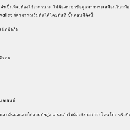
่จำเป็นที่จะต้องใช้เวลานาน ไม่ต้องกรอกข้อมูลมากมายเสมือนในสมัย
allet ก็สามารถเริ่มต้นได้โดยทันที ขั้นตอนมีดังนี้:
น็ตมือถือ
ีตัวตน
เอเย่นต์
นและมั่นคงและก็ปลอดภัยสูง เล่นแล้วไม่ต้องกังวลว่าจะโดนโกง หรือปิ