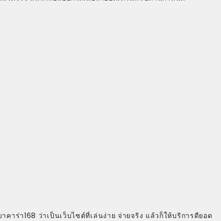
คาร่า168 ว่าเป็นเว็บไซต์ที่เล่นง่าย จ่ายจริง แล้วก็ให้บริการดียอด