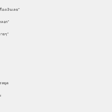
ื่องเงินเลย”
ีหลอก”
บายๆ”
รหยุด
นะ