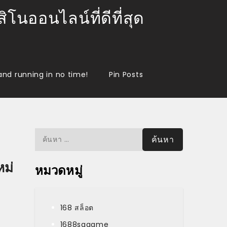
นออนไลน์ที่ดีที่สุด
and running in no time!
Pin Posts
ค้นหา
สำหรับ:
ม่
หมวดหมู่
168 สล็อต
1688sagame