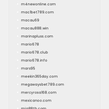
m4newonline.com
mac1bet789.com
macau69
macau888.win
marinapluss.com
mario678
mario678.club
mario678.info
mars95
meekin365day.com
megawaysbet789.com
mercyrosa168.com
mexicanoo.com
mia88th.com