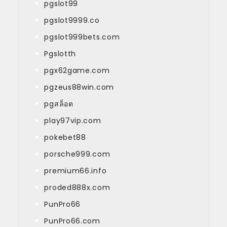
pgslot99
pgslot9999.co
pgslot999bets.com
Pgslotth
pgx62game.com
pgzeus88win.com
pgสล็อต
play97vip.com
pokebet88
porsche999.com
premium66.info
proded888x.com
PunPro66
PunPro66.com