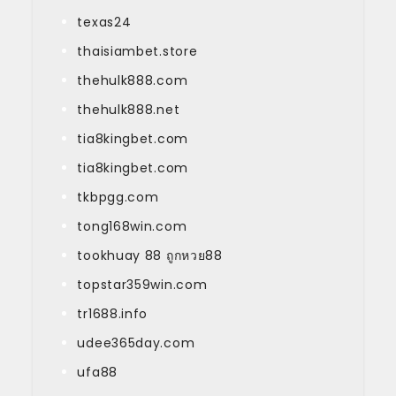
texas24
thaisiambet.store
thehulk888.com
thehulk888.net
tia8kingbet.com
tia8kingbet.com
tkbpgg.com
tong168win.com
tookhuay 88 ถูกหวย88
topstar359win.com
tr1688.info
udee365day.com
ufa88