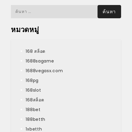
ค้นหา
สำหรับ:
หมวดหมู่
168 สล็อต
1688sagame
1688vegasx.com
168pg
168slot
168สล็อต
188bet
188betth
1xbetth