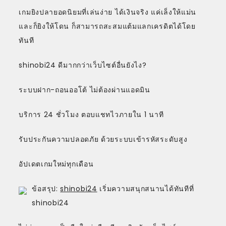
เกมยิงปลายอดนิยมที่เล่นง่าย ได้เงินจริง แค่เล็งให้แม่น
และก็ยิงให้โดน ก็สามารถสะสมแต้มแลกเครดิตได้โดย
ทันที
shinobi24 ดีมากกว่าเว็บไซต์อื่นยังไง?
ระบบฝาก-ถอนออโต้ ไม่ต้องผ่านแอดมิน
บริการ 24 ชั่วโมง ตอบแชทไวภายใน 1 นาที
รับประกันความปลอดภัย ด้วยระบบเข้ารหัสระดับสูง
อัปเดตเกมใหม่ทุกเดือน
ข้อสรุป:
shinobi24
เริ่มความสนุกสนานได้ทันทีที่
shinobi24