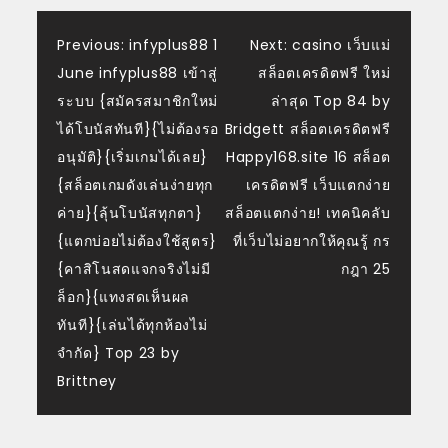
แนะแนว
Previous:
infyplus88 1
Next:
casino เว็บแม่
June infyplus88 เข้าสู่
สล็อตเครดิตฟรี ใหม่
เรื่อง
ระบบ {สมัครสมาชิกใหม่
ล่าสุด Top 84 by
ได้โบนัสทันที}{ไม่ต้องรอ
Bridgett สล็อตเครดิตฟรี
อนุมัติ}{เริ่มเกมได้เลย}
Happy168.site 16 สล็อต
{สล็อตเกมดังเล่นง่ายทุก
เครดิตฟรี เว็บแตกง่าย
ค่าย}{ลุ้นโบนัสทุกตา}
สล็อตแตกง่าย! เทคนิคลับ
{แตกบ่อยไม่ต้องใช้สูตร}
ที่เว็บไม่อยากให้คุณรู้ กร
{คาสิโนสดแจกจริงไม่มี
กฎา 25
ล็อก}{แทงสดเห็นผล
ทันที}{เล่นได้ทุกห้องไม่
จำกัด} Top 23 by
Brittney