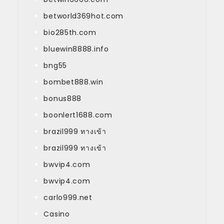
betworld369hot.com
bio285th.com
bluewin8888.info
bng55
bombet888.win
bonus888
boonlert1688.com
brazil999 ทางเข้า
brazil999 ทางเข้า
bwvip4.com
bwvip4.com
carlo999.net
Casino