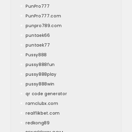
PunPro777
PunPro777.com
punpro789.com
puntaek66
puntaek77
Pussy888
pussy888fun
pussy888play
pussy888win
qr code generator
ramclubx.com
realflikbet.com
redkong89