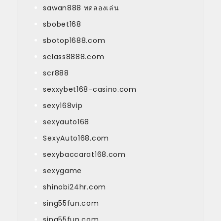
sawan888 ทดลองเล่น
sbobet168
sbotop1688.com
sclass8888.com
scr888
sexxybet168-casino.com
sexy168vip
sexyauto168
SexyAuto168.com
sexybaccarat168.com
sexygame
shinobi24hr.com
sing55fun.com
sing55fun.com