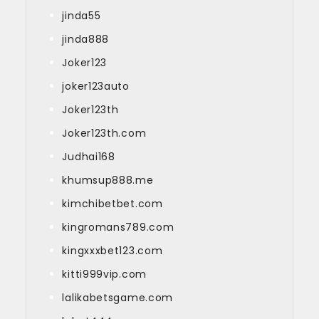
jinda55
jinda888
Joker123
joker123auto
Joker123th
Joker123th.com
Judhai168
khumsup888.me
kimchibetbet.com
kingromans789.com
kingxxxbet123.com
kitti999vip.com
lalikabetsgame.com