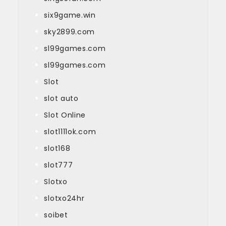
six9game.win
sky2899.com
sl99games.com
sl99games.com
Slot
slot auto
Slot Online
slot1111ok.com
slot168
slot777
Slotxo
slotxo24hr
soibet