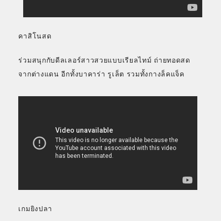
คาสิโนสด
ร่วมสนุกกับดีลเลอร์สาวสวยแบบเรียลไทม์ ถ่ายทอดสด
จากต่างแดน อีกทั้งบาคาร่า รูเล็ต รวมทั้งกางล็คแจ็ค
เกมยิงปลา