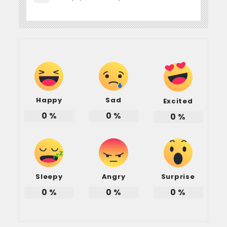
Happy
Sad
Excited
0
%
0
%
0
%
Sleepy
Angry
Surprise
0
%
0
%
0
%