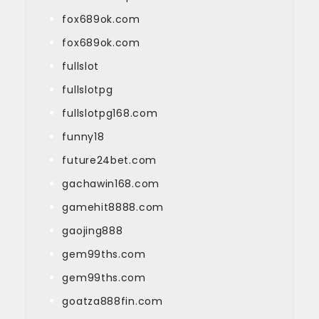
fox689ok.com
fox689ok.com
fullslot
fullslotpg
fullslotpg168.com
funny18
future24bet.com
gachawin168.com
gamehit8888.com
gaojing888
gem99ths.com
gem99ths.com
goatza888fin.com