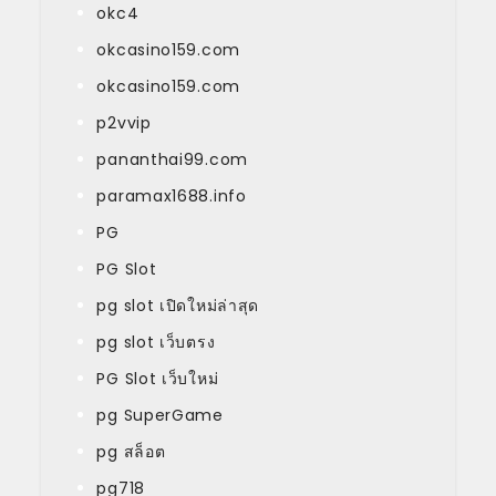
okc4
okcasino159.com
okcasino159.com
p2vvip
pananthai99.com
paramax1688.info
PG
PG Slot
pg slot เปิดใหม่ล่าสุด
pg slot เว็บตรง
PG Slot เว็บใหม่
pg SuperGame
pg สล็อต
pg718