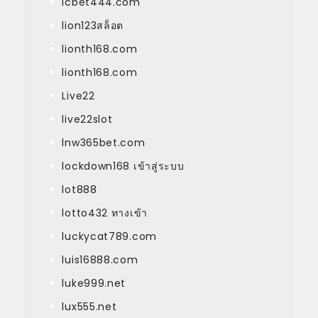
lcbet444.com
lion123สล็อต
lionth168.com
lionth168.com
Live22
live22slot
lnw365bet.com
lockdown168 เข้าสู่ระบบ
lot888
lotto432 ทางเข้า
luckycat789.com
luis16888.com
luke999.net
lux555.net