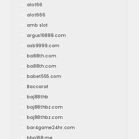
alot66
alot666
amb slot
argus16888.com
asb9999.com
ba88th.com
ba88th.com
babet555.com
Baccarat
baj88thb
baj88thbz.com
baj88thbz.com
bar4game24hr.com
bbp168.me