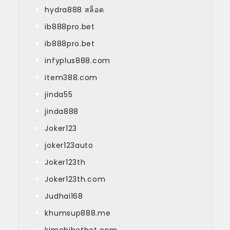
hydra888 สล็อต
ib888pro.bet
ib888pro.bet
infyplus888.com
item388.com
jinda55
jinda888
Joker123
joker123auto
Joker123th
Joker123th.com
Judhai168
khumsup888.me