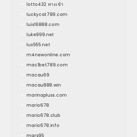
lotto432 ทางเข้า
luckycat789.com
luis16888.com
luke999.net
lux555.net
m4newonline.com
mac1bet789.com
macau69
macau888.win
marinapluss.com
mario678
mario678.club
mario678.info
mars95