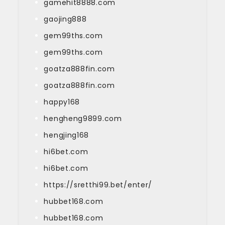
gamehit8888.com
gaojing888
gem99ths.com
gem99ths.com
goatza888fin.com
goatza888fin.com
happy168
hengheng9899.com
hengjing168
hi6bet.com
hi6bet.com
https://sretthi99.bet/enter/
hubbet168.com
hubbet168.com