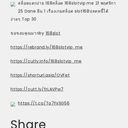
สล็อตแตกง่าย 168สล็อต 168slotvip.me 21 พฤศจิกา
25 Dane ยืน 1 เรื่องเกมสล็อต slot168ปลดหนี้ได้
ง่ายๆ Top 30
ขอขอบคุณมากby
168slot
https://rebrand.ly/168slotvip_me
https://cutly.info/168slotvip_me
https://shorturl.asia/OVFet
https://cutt.ly/frLAVPw7
https://t.co/To7Fx1jG56
Share