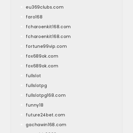
eu369clubs.com
faro168
fcharoenkit168.com
fcharoenkit168.com
fortune99vip.com
fox689ok.com
fox689ok.com
fullslot
fullslotpg
fullslotpg168.com
funny18
future24bet.com
gachawin168.com