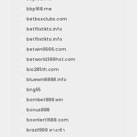
bbp168.me
betboxclubs.com
betflixtikto.info
betflixtikto.info
betwin6666.com
betworld369hot.com
bio285th.com
bluewin8888.info
bng55
bombet888.win
bonus888
boonlert1688.com
brazil999 ทางเข้า