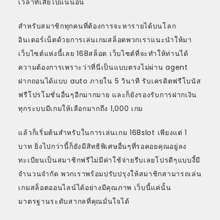
เวลาที่เสียไปแน่นอน
สำหรับสมาชิกทุกคนที่ต้องการจะหารายได้บนโลก
อินเตอร์เน็ตด้วยการเล่นเกมสล็อตพวกเราแนะนำให้มา
เว็บไซต์แห่งนี้เลย 168สล็อต เว็บไซต์ที่จะทำให้ท่านได้
ความต้องการเพราะว่าที่นี่เป็นแบบตรงไม่ผ่าน agent
ฝากถอนได้แบบ auto ภายใน 5 วินาที รับเครดิตฟรีโบนัส
ฟรีโปรโมชั่นอื่นๆอีกมากมาย และก็ยังรองรับการฝากเงิน
ทุกระบบมีเกมให้เลือกมากถึง 1,000 เกม
แล้วก็เริ่มต้นสำหรับในการเล่นเกม 168slot เพียงแต่ 1
บาท ยิ่งไปกว่านี้ก็ยังมีสิทธิพิเศษอื่นๆที่รอคอยคุณอยู่ลง
ทะเบียนเป็นสมาชิกฟรีไม่มีค่าใช้จ่ายรีบเลยโปรดีๆแบบงี้มี
จำนวนจำกัด พวกเราพร้อมปรับปรุงให้สมาชิกสามารถเล่น
เกมสล็อตออนไลน์ได้อย่างมีคุณภาพ เว็บนี้แค่นั้น
มาตรฐานระดับสากลที่คุณมั่นใจได้