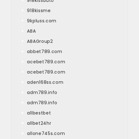
918kissauto
918kissme
9kpluss.com
ABA
ABAGroup2
abbet789.com
acebet789.com
acebet789.com
aden168ss.com
adm789.info
adm789.info
allbestbet
allbet24hr
allone745s.com