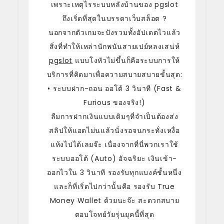
เพราะเหตุไรระบบหลังบ้านของ pgslot
ถึงเริ่ดที่สุดในบรรดาเว็บสล็อต ?
นอกจากตัวเกมจะปังรวมทั้งอัปเดตไวแล้ว
สิ่งที่ทำให้เหล่านักพนันสายเปย์หลงเสน่ห์
pgslot
แบบโงหัวไม่ขึ้นก็คือระบบการให้
บริการที่คิดมาเพื่อความสบายสบายขั้นสุด:
• ระบบฝาก-ถอน ออโต้ 3 วินาที (Fast &
Furious ของจริง!)
ลืมการฝากเงินแบบเดิมๆที่จำเป็นต้องส่ง
สลิปให้แอดไม่นแล้วนั่งรอจนกระทั่งเหงื่อ
แห้งไปได้เลยจ๊ะ เนื่องจากที่นี่พวกเราใช้
ระบบออโต้ (Auto) อัจฉริยะ เงินเข้า-
ออกไวใน 3 วินาที รองรับทุกแบงค์ชั้นหนึ่ง
และก็ที่เริ่ดไปกว่านั้นคือ รองรับ True
Money Wallet ด้วยนะจ๊ะ สะดวกสบาย
ตอบโจทย์วัยรุ่นยุคนี้ที่สุด