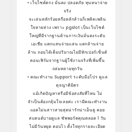
• เว็บไซต์ตรง มั่นคง ปลอดภัย ทุนหนาจ่าย
จริง
จะเล่นหลักร้อยหรือหลักล้านก็เพลิดเพลิน
ใจหายห่วง เพราะ pgslot เป็นเว็บไซต์
ใหญ่ที่มีรากฐานด้านการเงินมั่นคงระดับ
เอเชีย แตกแสนจ่ายแสน แตกล้านจ่าย
ล้าน ถอนได้เต็มปริมาณไม่มีหักเปอร์เซ็นต์
คอนเฟิร์มจากฐานผู้ใช้งานจริงที่เพิ่มขึ้น
ถล่มทลายทุกวัน
• คณะทำงาน Support ระดับมือโปร ดูแล
ดุจญาติมิตร
แม้เกิดปัญหาหรือมีข้อสงสัยที่ไหน ไม่
จำเป็นต้องกลุ้มใจเลยค่ะ เรามีคณะทำงาน
แอดไม่นสาวสวยสุดน่ารักน่าเอ็นดู คอย
สแตนด์บายดูแล ซัพพอร์ตคุณตลอด 1 วัน
ไม่มีวันหยุด ตอบไว ตั้งใจทุกรายละเอียด