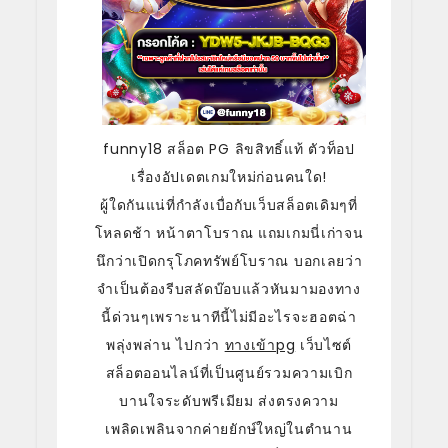
funny18 สล็อต PG ลิขสิทธิ์แท้ ตัวท็อป
เรื่องอัปเดตเกมใหม่ก่อนคนใด!
ผู้ใดกันแน่ที่กำลังเบื่อกับเว็บสล็อตเดิมๆที่
โหลดช้า หน้าตาโบราณ แถมเกมนี่เก่าจน
นึกว่าเปิดกรุโภคทรัพย์โบราณ บอกเลยว่า
จำเป็นต้องรีบสลัดบ๊อบแล้วหันมามองทาง
นี้ด่วนๆเพราะนาทีนี้ไม่มีอะไรจะฮอตฉ่า
พลุ่งพล่าน ไปกว่า
ทางเข้าpg
เว็บไซต์
สล็อตออนไลน์ที่เป็นศูนย์รวมความเบิก
บานใจระดับพรีเมียม ส่งตรงความ
เพลิดเพลินจากค่ายยักษ์ใหญ่ในตำนาน