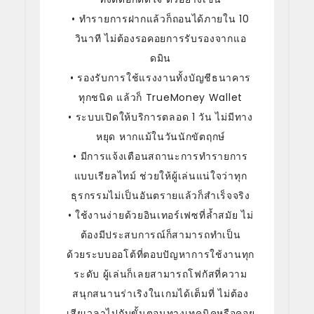
• ทำรายการฝากแล้วก็ถอนได้ภายใน 10
วินาที ไม่ต้องรอคอยการรับรองจากแอ
ดมิน
• รองรับการใช้แรงงานทั้งบัญชีธนาคาร
ทุกชนิด แล้วก็ TrueMoney Wallet
• ระบบเปิดให้บริการตลอด 1 วัน ไม่มีทาง
หยุด หากแม้ในวันนักขัตฤกษ์
• มีการแจ้งเตือนสถานะการทำรายการ
แบบเรียลไทม์ ช่วยให้ผู้เล่นแน่ใจว่าทุก
ธุรกรรมไม่เป็นอันตรายแล้วก็สำเร็จจริง
• ใช้งานง่ายด้วยอินเทอร์เฟซที่ล้ำสมัย ไม่
ต้องมีประสบการณ์ก็สามารถทำเป็น
ด้วยระบบออโต้ที่ตอบปัญหาการใช้งานทุก
ระดับ ผู้เล่นก็เลยสามารถโฟกัสที่ความ
สนุกสนานร่าเริงในเกมได้เต็มที่ ไม่ต้อง
เสียเวลาไปกับขั้นตอนทางเทคนิคหรือคอย