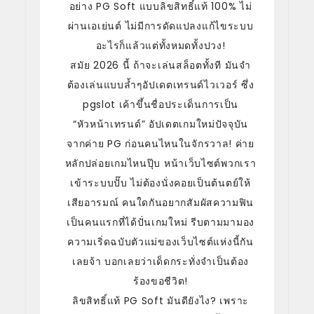
อย่าง PG Soft แบบลิขสิทธิ์แท้ 100% ไม่
ผ่านเอเย่นต์ ไม่มีการดัดแปลงแก้ไขระบบ
อะไรก็แล้วแต่ทั้งหมดทั้งปวง!
สมัย 2026 นี้ ถ้าจะเล่นสล็อตทั้งที มันจำ
ต้องเล่นแบบล้ำๆอัปเดตเทรนด์ไวเวอร์ ซึ่ง
pgslot เค้าขึ้นชื่อประเด็นการเป็น
“หัวหน้าเทรนด์” อัปเดตเกมใหม่ปัจจุบัน
จากค่าย PG ก่อนคนไหนในจักรวาล! ค่าย
หลักปล่อยเกมไหนปุ๊บ หน้าเว็บไซต์พวกเรา
เข้าระบบปั๊บ ไม่ต้องนั่งคอยเป็นต้นตย์ให้
เสียอารมณ์ คนใดกันอยากสัมผัสความฟิน
เป็นคนแรกที่ได้ปั่นเกมใหม่ รีบตามมามอง
ความเริ่ดฉบับตัวแม่ของเว็บไซต์แห่งนี้กัน
เลยจ้า บอกเลยว่าเด็ดกระทั่งจำเป็นต้อง
ร้องขอชีวิต!
ลิขสิทธิ์แท้ PG Soft มันดียังไง? เพราะ