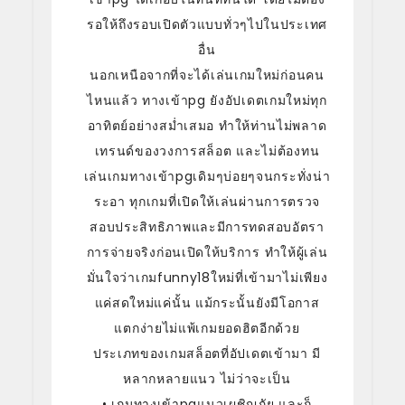
รอให้ถึงรอบเปิดตัวแบบทั่วๆไปในประเทศ
อื่น
นอกเหนือจากที่จะได้เล่นเกมใหม่ก่อนคน
ไหนแล้ว ทางเข้าpg ยังอัปเดตเกมใหม่ทุก
อาทิตย์อย่างสม่ำเสมอ ทำให้ท่านไม่พลาด
เทรนด์ของวงการสล็อต และไม่ต้องทน
เล่นเกมทางเข้าpgเดิมๆบ่อยๆจนกระทั่งน่า
ระอา ทุกเกมที่เปิดให้เล่นผ่านการตรวจ
สอบประสิทธิภาพและมีการทดสอบอัตรา
การจ่ายจริงก่อนเปิดให้บริการ ทำให้ผู้เล่น
มั่นใจว่าเกมfunny18ใหม่ที่เข้ามาไม่เพียง
แค่สดใหม่แค่นั้น แม้กระนั้นยังมีโอกาส
แตกง่ายไม่แพ้เกมยอดฮิตอีกด้วย
ประเภทของเกมสล็อตที่อัปเดตเข้ามา มี
หลากหลายแนว ไม่ว่าจะเป็น
• เกมทางเข้าpgแนวเผชิญภัย และก็