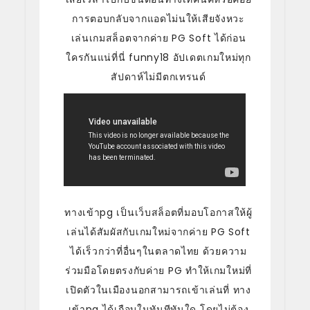
การตอบกลับจากแอดไม่นให้เสียจังหวะ
เล่นเกมสล็อตจากค่าย PG Soft ได้ก่อน
ใครกันแน่ที่นี่ funny18 อัปเดตเกมใหม่ทุก
สัปดาห์ไม่มีตกเทรนด์
ทางเข้าpg เป็นเว็บสล็อตที่มอบโอกาสให้ผู้
เล่นได้สัมผัสกับเกมใหม่จากค่าย PG Soft
ได้เร็วกว่าที่อื่นๆในตลาดไทย ด้วยความ
ร่วมมือโดยตรงกับค่าย PG ทำให้เกมใหม่ที่
เปิดตัวในเมืองนอกสามารถเข้าเล่นที่ ทาง
เข้าpg ได้เกือบในทันทีทันใด โดยไม่ต้อง