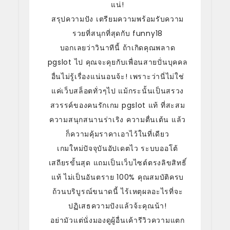
แน่!
สรุปความปัง เตรียมความพร้อมรับความ
รวยที่สนุกที่สุดกับ funny18
บอกเลยว่าวินาทีนี้ ถ้าเกิดคุณพลาด
pgslot ไป คุณจะคุยกับเพื่อนสายปั่นบุคคล
อื่นไม่รู้เรื่องแน่นอนจ้ะ! เพราะว่านี่ไม่ใช่
แค่เว็บสล็อตทั่วๆไป แม้กระนั้นเป็นสรวง
สวรรค์ของคนรักเกม pgslot แท้ ที่สะสม
ความสนุกสนานร่าเริง ความตื่นเต้น แล้ว
ก็ความคุ้มราคาเอาไว้ในที่เดียว
เกมใหม่ปัจจุบันอัปเดตไว ระบบออโต้
เสถียรขั้นสุด แถมเป็นเว็บไซต์ตรงลิขสิทธิ์
แท้ ไม่เป็นอันตราย 100% คุณสมบัติครบ
ถ้วนบริบูรณ์ขนาดนี้ ไร้เหตุผลอะไรที่จะ
ปฏิเสธความปังแล้วจ้ะคุณน้า!
อย่ามัวแต่นั่งมองดูผู้อื่นเค้ารีวิวความแตก