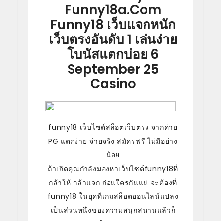
Funny18a.com
Funny18 เว็บแจกหนัก
เว็บตรงอันดับ 1 เล่นง่าย
โบนัสแตกบ่อย 6
September 25
Casino
funny18 เว็บไซต์สล็อตเว็บตรง จากค่าย
PG แตกง่าย จ่ายจริง สมัครฟรี ไม่มีอย่าง
น้อย
ถ้าเกิดคุณกำลังมองหาเว็บไซต์
funny18
ที่
กล้าให้ กล้าแจก ก่อนใครกันแน่ จะต้องที่
funny18 ในยุคที่เกมสล็อตออนไลน์แปลง
เป็นส่วนหนึ่งของความสนุกสนานแล้วก็