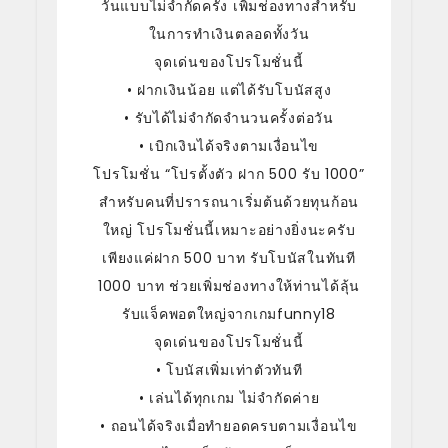
วันแบบไม่จำกัดครั้ง เพิ่มช่องทางสำหรับ
ในการทำเงินตลอดทั้งวัน
จุดเด่นของโปรโมชั่นนี้
• ฝากเงินน้อย แต่ได้รับโบนัสสูง
• รับได้ไม่จำกัดจำนวนครั้งต่อวัน
• เบิกเงินได้จริงตามเงื่อนไข
โปรโมชั่น “โปรตั้งตัว ฝาก 500 รับ 1000”
สำหรับคนที่ปรารถนาเริ่มต้นด้วยทุนก้อน
ใหญ่ โปรโมชั่นนี้เหมาะอย่างยิ่งนะครับ
เพียงแค่ฝาก 500 บาท รับโบนัสในทันที
1000 บาท ช่วยเพิ่มช่องทางให้ท่านได้ลุ้น
รับแจ็คพอตใหญ่จากเกมfunny18
จุดเด่นของโปรโมชั่นนี้
• โบนัสเพิ่มเท่าตัวทันที
• เล่นได้ทุกเกม ไม่จำกัดค่าย
• ถอนได้จริงเมื่อทำยอดครบตามเงื่อนไข