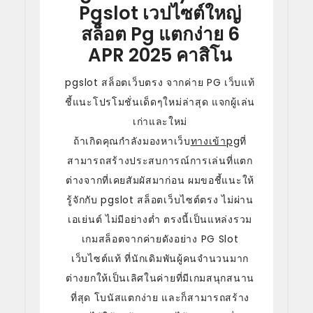
Pgslot เวปไซต์ใหญ่
สล็อต Pg แตกง่าย 6
APR 2025 คาสิโน
pgslot สล็อตเว็บตรง จากค่าย PG เว็บแท้
ชี้แนะโปรโมชั่นเด็ดๆใหม่ล่าสุด แจกผู้เล่น
เก่าและใหม่
ถ้าเกิดคุณกำลังมองหาเว็บ
ทางเข้าpg
ที่
สามารถสร้างประสบการณ์การเล่นที่แตก
ต่างจากที่เคยสัมผัสมาก่อน ผมขอชี้แนะให้
รู้จักกับ pgslot สล็อตเว็บไซต์ตรง ไม่ผ่าน
เอเย่นต์ ไม่มีอย่างต่ำ ตรงนี้เป็นแหล่งรวม
เกมสล็อตจากค่ายดังอย่าง PG Slot
เว็บไซต์แท้ ที่นักเดิมพันผู้คนจำนวนมาก
ต่างยกให้เป็นเลิศในค่ายที่มีเกมสนุกสนาน
ที่สุด โบนัสแตกง่าย และก็สามารถสร้าง