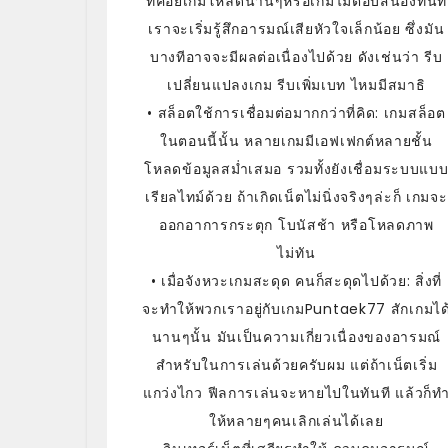
ที่คอยเกมโหลดนานๆหรือเกมไม่ตอบสนองทันที
เราจะเริ่มรู้สึกอารมณ์เสียหัวใจเล็กน้อย ซึ่งมัน
บางทีอาจจะมีผลต่อเนื่องไปด้วย ดังเช่นว่า รีบ
เปลี่ยนแปลงเกม รีบเพิ่มเบท ไหมมีสมาธิ
• สล็อตใช้การเชื่อมต่อมากกว่าที่คิด: เกมสล็อต
ในตอนนี้นั้น หลายเกมมีเอฟเฟกต์หลายชั้น
โหลดข้อมูลสม่ำเสมอ รวมทั้งยังเชื่อมระบบแบ
เรียลไทม์ด้วย ถ้าเกิดเน็ตไม่นิ่งจริงๆล่ะก็ เกมจะ
ออกอาการกระตุก โบนัสช้า หรือโหลดภาพ
ไม่ทัน
• เมื่อจังหวะเกมสะดุด คนก็สะดุดไปด้วย: สิ่งที่
จะทำให้พวกเราอยู่กับเกมPuntaek77 สักเกมได
นานๆนั้น มันเป็นความเกี่ยวเนื่องของอารมณ์
สำหรับในการเล่นด้วยครับผม แต่ถ้าเน็ตเริ่ม
แกว่งไกว ฟีลการเล่นจะหายไปในทันที แล้วก็ท
ให้หลายๆคนเลิกเล่นได้เลย