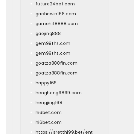
future24bet.com
gachawin168.com
gamehit8888.com
gaojing888
gem99ths.com
gem99ths.com
goatza888fin.com
goatza888fin.com
happy168
hengheng9899.com
hengjing168
hi6bet.com
hi6bet.com
https://sretthi99.bet/ent