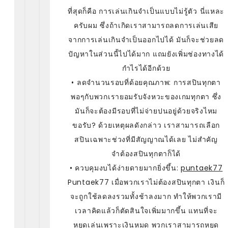
ที่สุดก็คือ การเล่นเกินจำเป็นแบบไม่รู้ตัว นี่แหละ
ครับผม ซึ่งถ้าเกิดเราสามารถลดการเล่นเสีย
จากการเล่นเกินจำเป็นออกไปได้ มันก็จะช่วยลด
ปัญหาในส่วนนี้ไปได้มาก แถมยังเพิ่มช่องทางได้
ะ
กำไรได้อีกด้วย
• ลดจำนวนรอบที่ด้อยคุณภาพ: การสปินทุกตา
พอๆกับพวกเรายอมรับจังหวะของเกมทุกตา ซึ่ง
มันก็จะต้องมีรอบที่ไม่จ่ายปนอยู่ด้วยจริงไหม
ขอรับ? ด้วยเหตุผลดังกล่าว เราสามารถเลือก
สปินเฉพาะช่วงที่มีสัญญาณได้เลย ไม่สำคัญ
จำต้องสปินทุกตาก็ได้
• ควบคุมงบได้ง่ายดายมากยิ่งขึ้น:
puntaek77
Puntaek77 เมื่อพวกเราไม่ต้องสปินทุกตา เงินก็
จะถูกใช้ลดลงรวมทั้งช้าลงมาก ทำให้พวกเรามี
เวลาคิดแล้วก็ตัดสินใจเพิ่มมากขึ้น แทนที่จะ
้
หยุดเล่นเพราะเงินหมด พวกเราสามารถหยุด