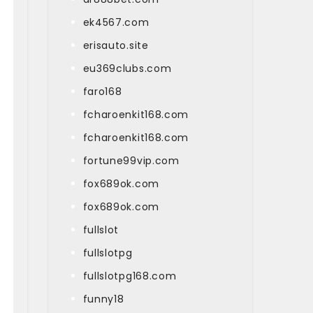
ek4567.com
erisauto.site
eu369clubs.com
faro168
fcharoenkit168.com
fcharoenkit168.com
fortune99vip.com
fox689ok.com
fox689ok.com
fullslot
fullslotpg
fullslotpg168.com
funny18