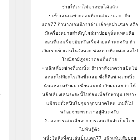
ช่วยให้เราไม่ขาดทุนได้แล้ว
• เข้าเล่นเฉพาะตอนที่เกมสนองตอบ: ปั่น
แตก77 ถ้าหากเกมมีการจ่ายเล็กๆสม่ำเสมอ หรือ
มีเครื่องหมายสำคัญโผล่มาบ่อยๆนั่นแหละคือ
ตอนที่เกมเริ่มขยับหรือเริ่มจ่ายแล้วนะครับ ถ้า
เกิดเราเข้าเล่นในจังหวะ ช่องทางที่จะต่อยอดไป
บ
โบนัสก็มีสูงกว่าตอนอื่นด้วย
• หลีกเลี่ยงช่วงที่เกมนิ่ง: ถ้าเราสังเกตว่าสปินไป
สุดแต่ไม่มีอะไรเกิดขึ้นเลย ซึ่งก็คือช่วงเกมนิ่ง
นั่นแหละครับผม เซียนแนะนำกับผมเลยว่า ให้
หลีกเลี่ยงเล่นระยะนี้ไปก่อนเพื่อรักษาทุน เพราะ
้
แม้กระทั่งสปินไปๆมาๆกขนาดไหน เกมก็ไม่
พร้อมจ่ายพวกเราอยู่ดีนะครับ
2. ลดการเล่นเสียจากการเล่นเกินจำเป็นโดย
ำ
ไม่ทันรู้ตัว
หนึ่งในสิ่งที่คนเล่นปั่นแตก77 แล้วเล่นเสียบ่อย