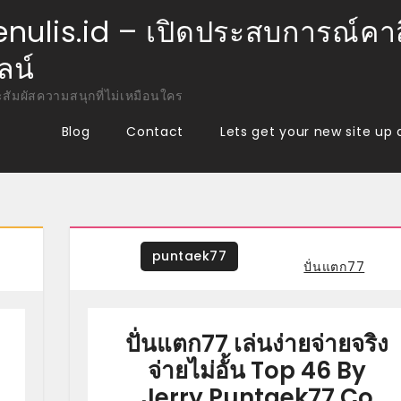
nulis.id – เปิดประสบการณ์คาสิโ
ลน์
สัมผัสความสนุกที่ไม่เหมือนใคร
Blog
Contact
Lets get your new site up 
puntaek77
Tagged
ปั่นแตก77
ปั่นแตก77 เล่นง่ายจ่ายจริง
จ่ายไม่อั้น Top 46 By
Jerry Puntaek77.co