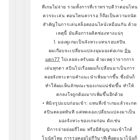
ที่เกมไม่จ่าย รวมทั้งการที่เราทราบดีว่าตอนไหน
ควรจะเล่น ตอนไหนควรรอ ก็ถือเป็นความถนัด
สำคัญในการเล่นสล็อตออนไลน์เหมือนกัน ด้วย
ะ
เหตุนี้ มันคือการผลิตช่องทางแน่ๆ
1. มองดูเกมเป็นจังหวะแทนรอบสปิน
ผมเกือบจะเปลี่ยนแปลงมุมมองต่อเกม
ปั่น
แตก77
ไปเลยล่ะครับผม ด้วยเหตุว่าจากการ
เล่นทุกตา สปินไปเรื่อยผมก็เปลี่ยนมาเป็นการ
คอยจังหวะตามคำแนะนำเพิ่มมากขึ้น ซึ่งมันก็
ทำให้ผมเห็นลักษณะของเกมแน่ชัดขึ้น ทำให้
ตกลงใจถูกต้องมากเพิ่มขึ้นอีกด้วย
• พินิจรูปแบบก่อนเข้า: แทนที่เข้าเกมแล้วจะกด
สปินตลอดทันที แค่ทดลองเปลี่ยนแปลงมาเป็น
มองจังหวะของเกมก่อน ดังเช่น
มีการจ่ายย่อยถี่ไหม หรือมีสัญญาณเข้าใกล้
โบนัสไหม การรอคอยไม่กี่วินาทีเพื่อดูแนวโน้มก็