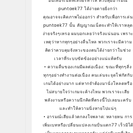
อินเทอร์เน็ตที่เสถียรทำให้ ควบคุมอารมณ์
puntaek77 ได้ง่ายดายยิ่งกว่า
คุณอาจจะคิดภาพไม่ออกว่า สำหรับเพื่อการเล่น
puntaek77 นั้น สัญญาณเน็ตจะทำให้เราหลุด
ง่ายจริงๆเหรอ ผมบอกเลยว่าจริงแน่นอน เพรา
เหตุว่าหากทุกๆอย่างลื่นไหล พวกเราจะมีความ
คิดว่าควบคุมจังหวะของตนได้ง่ายกว่าในช่วง
เวลาที่ระบบขัดข้องอย่างแน่แท้ครับ
• ความลื่นของเกมมีผลต่อเนื่อง: ขณะที่ทุกๆสิ่ง
ทุกๆอย่างทำงานต่อเนื่อง คนเล่นจะจุดโฟกัสกับ
เกมได้อย่างมาก แต่หากจำต้องมานั่งโหลดหรือ
ไม่สบายใจว่าเกมจะค้างไหม พวกเราจะเสีย
พลังงานหรือความนึกคิดที่ตรงนี้ไปเลยนะครับ
และทำให้ความนิ่งหายไปแน่ๆ
• อารมณ์เสียแล้วตกลงใจพลาด: หลายหน การ
เพิ่มเบทหรือเปลี่ยนแปลงเกมปั่นแตก77 เร็วมิได