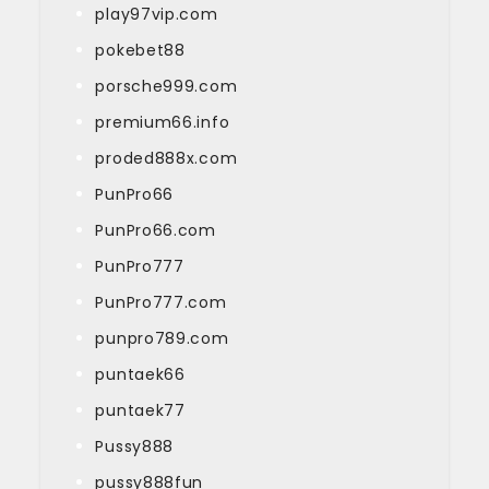
play97vip.com
pokebet88
porsche999.com
premium66.info
proded888x.com
PunPro66
PunPro66.com
PunPro777
PunPro777.com
punpro789.com
puntaek66
puntaek77
Pussy888
pussy888fun