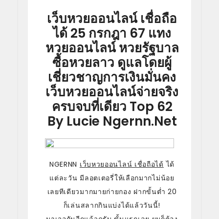
เว็บหวยออนไลน์ เชื่อถือ
ได้ 25 กรกฎา 67 แทง
หวยออนไลน์ หวยรัฐบาล
ซื้อหวยลาว ดูแลโดยผู้
เชี่ยวชาญการเงินมั่นคง
เว็บหวยออนไลน์จ่ายจริง
ครบจบที่เดียว Top 62
By Lucie Ngernn.net
NGERNN
เว็บหวยออนไลน์ เชื่อถือได้
ได้
แต่ละวัน มีลอตเตอรี่ให้เลือกมากไม่น้อย
เลยทีเดียวมากมายก่ายกอง ฝากขั้นต่ำ 20
ก็เล่นสลากกินแบ่งได้แล้ววันนี้!