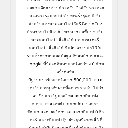
มาเจอกันอีกแล้วครับ ขั้นแรกเลย ผมก็ต้อง
ขอสวัสดีทุกๆท่านด้วยครับ ใกล้วันหวยออก
ของหวยรัฐบาลเข้าไปทุกครั้งๆคุณมีเว็บ
สำหรับแทงหวยออนไลน์กันรึยังนะครับ?
ถ้าหากยังไม่มีละก็… พวกเราขอชี้แนะ เว็บ
หวยออนไลน์ เชื่อถือได้ เว็บลอตเตอรี่
ออนไลน์ เชื่อถือได้ ยืนยันความน่าไว้ใจ
รวมทั้งความปลอดภัยสูง ด้วยหน้าแรกของ
Google ที่มียอดค้นหามากยิ่งกว่า 40 ล้าน
ครั้งต่อวัน
มีฐานสมาชิกมากยิ่งกว่า 500,000 USER
รองรับหวยทุกจำพวกที่คุณอยากเล่น ไม่ว่า
จะเป็นหวยรัฐบาลไทย สลากกินแบ่ง
ธ.ก.ส. หวยออมสิน สลากกินแบ่งลาว
พัฒนา ลอตเตอรี่ฮานอย สลากกินแบ่งโจ๊ก
เกอร์ สลากกินแบ่งหุ้นต่างๆหรือหวยยี่กี ก็