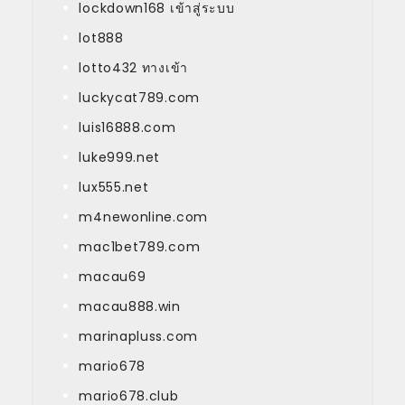
lockdown168 เข้าสู่ระบบ
lot888
lotto432 ทางเข้า
luckycat789.com
luis16888.com
luke999.net
lux555.net
m4newonline.com
mac1bet789.com
macau69
macau888.win
marinapluss.com
mario678
mario678.club