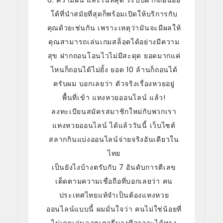
6. ความฝัน และในที่สุด ระบบฝากถอนออ
โต้ที่นำสมัยที่สุดก็พร้อมเปิดให้บริการกับ
คุณด้วยเช่นกัน เพราะเหตุว่ามันจะมีผลให้
คุณสามารถเล่นเกมสล็อตได้อย่างมีความ
สุข ฝากถอนโอนไวไม่มีสะดุด ยอดมากแค่
ไหนก็ถอนได้ไม่ยั้ง ยอด 10 ล้านก็ถอนได้
ครับผม บอกเลยว่า ตัวจริงเรื่องหวยอยู่
พื้นที่เข้า แทงหวยออนไลน์ แล้ว!
ลงทะเบียนสมัครสมาชิกใหม่กับพวกเรา
แทงหวยออนไลน์ ได้แล้ววันนี้ เว็บไซต์
สลากกินแบ่งออนไลน์จ่ายจริงอันเดียวใน
ไทย
เป็นยังไงบ้างตรับกับ 7 อันดับการตีเลข
เด็ดตามความเชื่อถือที่บอกเลยว่า คน
ประเทศไทยแท้จำเป็นต้องแทงหวย
ออนไลน์แบบนี้ ผมมั่นใจว่า คนไม่ใช่น้อยที่