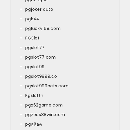
pgjoker auto
pgk44
pglucky168.com
PGSlot
pgslot77
pgslot77.com
pgslot99
pgslot9999.co
pgslot999bets.com
Pgslotth
pgx62game.com
pgzeus88win.com
pgสล็อต