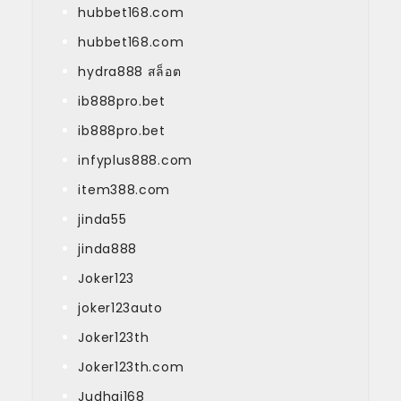
hubbet168.com
hubbet168.com
hydra888 สล็อต
ib888pro.bet
ib888pro.bet
infyplus888.com
item388.com
jinda55
jinda888
Joker123
joker123auto
Joker123th
Joker123th.com
Judhai168