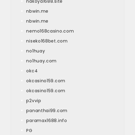
nakoya1688.site
nbwin.me
nbwin.me
nemo168casino.com
niseko168bet.com
no1huay
no1huay.com
okc4
okcasino159.com
okcasino159.com
p2vvip
pananthai99.com
paramax1688.info
PG