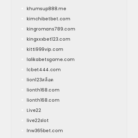
khumsup888.me
kimchibetbet.com
kingromans789.com
kingxxxbet123.com
kitti999vip.com
lalikabetsgame.com
lcbet444.com
lion123สล็อต
lionth168.com
lionth168.com
Live22
live22slot
lnw365bet.com