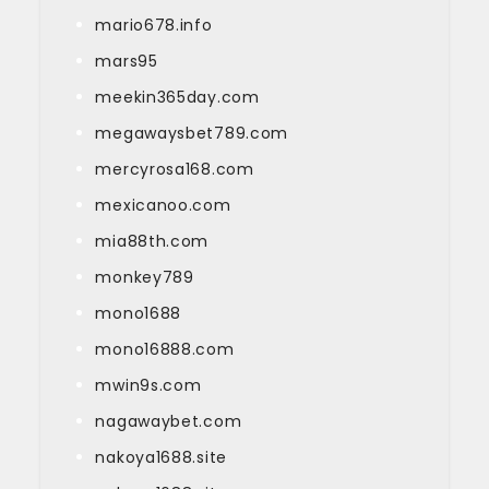
mario678.info
mars95
meekin365day.com
megawaysbet789.com
mercyrosa168.com
mexicanoo.com
mia88th.com
monkey789
mono1688
mono16888.com
mwin9s.com
nagawaybet.com
nakoya1688.site