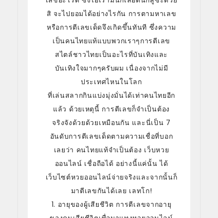
เลขอะไรดี ซึ่งไอ้เรามันก็เลือดนักสู้ซะด้วย
สิ จะไปยอมได้อย่างไรกัน การตามหาเลข
หรือการตีเลขเด็ดจึงเกิดขึ้นทันที ซึ่งความ
เป็นคนไทยแท้แบบพวกเราๆการตีเลข
สไตล์ชาวไทยเป็นอะไรที่บันเทิงและ
บันเทิงใจมากๆครับผม เนื่องจากไม่มี
ประเทศไหนในโลก
ที่เล่นสลากกินแบ่งมุ่งมั่นได้เท่าคนไทยอีก
แล้ว ด้วยเหตุนี้ การตีเลขก็จำเป็นต้อง
จริงจังด้วยด้วยเหมือนกัน และนี่เป็น 7
อันดับการตีเลขเด็ดตามความเชื่อที่บอก
เลยว่า คนไทยแท้จำเป็นต้อง เว็บหวย
ออนไลน์ เชื่อถือได้ อย่างนี้แค่นั้น ได้
เว็บไซต์หวยออนไลน์จ่ายจริงและจากนั้นก็
มาตีเลขกันได้เลย เลทโก!
1. อายุของผู้เสียชีวิต การตีเลขจากอายุ