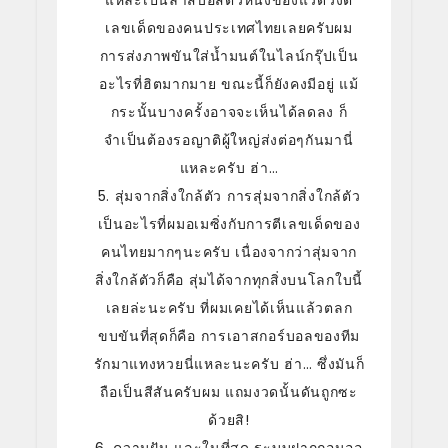
แหละเป็นลาสบอสตัวหนึ่งของแวดวงตี
เลขเด็ดของคนประเทศไทยเลยครับผม
การส่งภาพขันใส่น้ำมนต์ในไลน์กรุ๊ปเป็น
อะไรที่ฮิตมากมาย ขณะนี้ก็ยังคงมีอยู่ แม้
กระนั้นบางครั้งอาจจะเห็นได้ลดลง ก็
จำเป็นต้องรอญาติผู้ใหญ่ส่งต่อๆกันมานี่
แหละครับ ฮ่า…
5. สุ่มจากสิ่งใกล้ตัว การสุ่มจากสิ่งใกล้ตัว
เป็นอะไรที่ผมอเมซิ่งกับการตีเลขเด็ดของ
คนไทยมากๆนะครับ เนื่องจากว่าสุ่มจาก
สิ่งใกล้ตัวก็คือ สุ่มได้จากทุกสิ่งบนโลกใบนี้
เลยล่ะนะครับ ที่ผมเคยได้เห็นแล้วตลก
ขบขันที่สุดก็คือ การเอาสกอร์บอลของทีม
รักมาแทงหวยนี่แหละนะครับ ฮ่า… ซึ่งมันก็
ถือเป็นสีสันครับผม แถมงวดนั้นดันถูกซะ
ด้วยสิ!