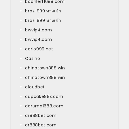
boonlert1688.com
brazil999 ทางเข้า
brazil999 ทางเข้า
bwvip4.com
bwvip4.com
carlo999.net
Casino
chinatown888.win
chinatown888.win
cloudbet
cupcake88x.com
daruma1688.com
dr888bet.com
dr888bet.com