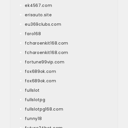
ek4567.com
erisauto.site
eu369clubs.com
faro168
fcharoenkit168.com
fcharoenkit168.com
fortune99vip.com
fox689ok.com
fox689ok.com
fullslot
fullslotpg
fullslotpg168.com
funny18
future24bet.com