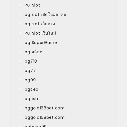
PG Slot
pg slot เปิดใหม่ล่าสุด
pg slot เว็บตรง
PG Slot เว็บใหม่
pg SuperGame
pg สล็อต
pg718
pg77
pg99
pgceo
pgfish
pggold168bet.com
pggold168bet.com
pgheng99