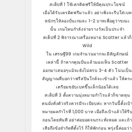
สเต็ปที่ 1 ใช้เครดิตฟรีให้มีคุณประโยชน์
เมื่อได้รับเครดิตฟรีมาแล้ว อย่าเพิ่งจะรีบใส่เบท
หนักๆให้ลองปั่นเกมละ 1-2 บาทเพื่อดูว่าขณะ
นั้น เกมไหนกำลังจ่ายรางวัลเป็นประจำ
สเต็ปที่ 2 พิจารณาเครื่องหมาย Scatter แล้วก็
Wild
ใน เศรษฐี99 เกมจำนวนมากจะมีสัญลักษณ์
เหล่านี้ ถ้าหากคุณปั่นแล้วมองเห็น Scatter
ออกมาเสมอๆแม้จะยังไม่ครบ 3-4 ตัว โน่นเป็น
สัญญาณที่บอกว่าฟรีสปินใกล้จะเข้าแล้ว ให้ตร
เตรียมขยับเบทขึ้นเล็กน้อยได้เลย
สเต็ปที่ 3 ตั้งความมุ่งหมายกำไรแล้วก็ขาดทุน
คนมั่งคั่งตัวจริงควรมีระเบียบค่ะ หากวันนี้ตั้งเป้
หมายผลกำไรที่ 1,000 บาท เมื่อถึงเป้าแล้วให้รี
ถอนโดยทันที อย่าต่อยอดจนกระทั่งหมด และถ้
เสียถึงข้อจำกัดที่ตั้งไว้ ก็ให้พักก่อน พรุ่งนี้ค่อยว่า