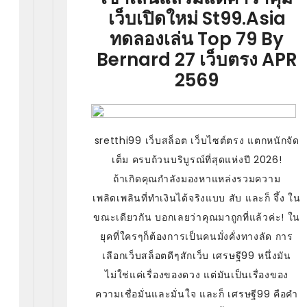
า
เว็บเปิดใหม่ St99.asia
ทดลองเล่น Top 79 By
Bernard 27 เว็บตรง APR
2569
sretthi99 เว็บสล็อต เว็บไซต์ตรง แตกหนักจัด
เต็ม ครบถ้วนบริบูรณ์ที่สุดแห่งปี 2026!
ต
ถ้าเกิดคุณกำลังมองหาแหล่งรวมความ
เพลิดเพลินที่ทำเงินได้จริงแบบ สับ และก็ จึ้ง ใน
ขณะเดียวกัน บอกเลยว่าคุณมาถูกที่แล้วค่ะ! ใน
ยุคที่ใครๆก็ต้องการเป็นคนมั่งคั่งทางลัด การ
เลือกเว็บสล็อตดีๆสักเว็บ เศรษฐี99 หนึ่งมัน
ไม่ใช่แค่เรื่องของดวง แต่มันเป็นเรื่องของ
ความเชื่อมั่นและมั่นใจ และก็ เศรษฐี99 คือคำ