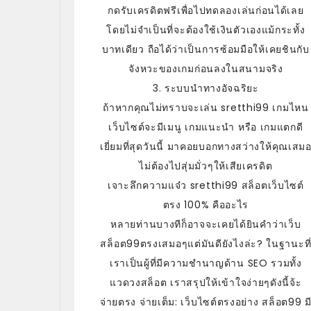
กดรับเครดิตฟรีเพื่อไปทดลองเล่นก่อนได้เลย
โดยไม่จำเป็นที่จะต้องใช้เงินตัวเองแม้กระทั้ง
บาทเดียว ถือได้ว่าเป็นการซ้อมมือให้เคยชินกับ
จังหวะของเกมก่อนลงในสนามจริง
3. ระบบนำทางอัจฉริยะ
ถ้าหากคุณไม่ทราบจะเล่น sretthi99 เกมไหน
เว็บไซต์จะมีเมนู เกมแนะนำ หรือ เกมแตกดี
เยี่ยมที่สุดวันนี้ มาคอยบอกทางสว่างให้คุณเสม
ไม่ต้องไปสุ่มมั่วๆให้เสียเครดิต
เจาะลึกความแจ๋ว sretthi99 สล็อตเว็บไซต์
ตรง 100% คืออะไร
หลายท่านบางทีก็อาจจะเคยได้ยินคำว่าเว็บ
สล็อต99ตรงเสมอๆแต่มันดียังไงล่ะ? ในฐานะที
เราเป็นผู้ที่มีความชำนาญด้าน SEO รวมทั้ง
แวดวงสล็อต เราสรุปให้เข้าใจง่ายๆดังนี้จ้ะ
จ่ายตรง จ่ายเต็ม: เว็บไซต์ตรงอย่าง สล็อต99 ม