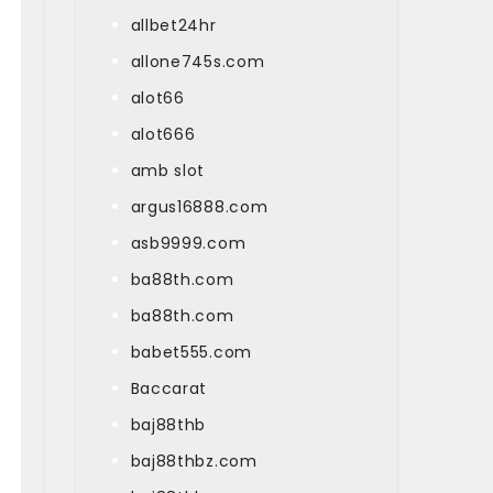
allbet24hr
allone745s.com
alot66
alot666
amb slot
argus16888.com
asb9999.com
ba88th.com
ba88th.com
babet555.com
Baccarat
baj88thb
baj88thbz.com