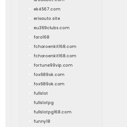
ek4567.com
erisauto.site
eu369clubs.com
faro168
fcharoenkit168.com
fcharoenkit168.com
fortune99vip.com
fox689ok.com
fox689ok.com
fullslot
fullslotpg
fullslotpg168.com
funny18