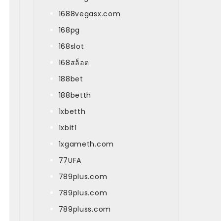
1688vegasx.com
168pg
168slot
168สล็อต
188bet
188betth
1xbetth
1xbit1
1xgameth.com
77UFA
789plus.com
789plus.com
789pluss.com