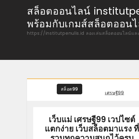
Skip
สล็อตออนไลน์ institutpe
to
พร้อมกับเกมส์สล็อตออนไ
content
https://institutpenulis.id ลองเล่นสล็อตออนไลน์และ
สล็อต99
Tagged
เศรษฐี99
เว็บแม่ เศรษฐี99 เวปไซต์
แตกง่าย เว็บสล็อตมาแรง ที
รวมทุกความสนุกไว้ครบ