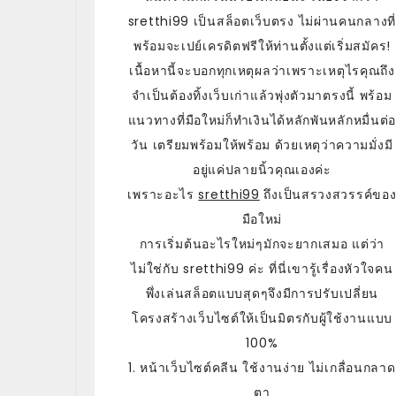
sretthi99 เป็นสล็อตเว็บตรง ไม่ผ่านคนกลางที่
พร้อมจะเปย์เครดิตฟรีให้ท่านตั้งแต่เริ่มสมัคร!
เนื้อหานี้จะบอกทุกเหตุผลว่าเพราะเหตุไรคุณถึง
จำเป็นต้องทิ้งเว็บเก่าแล้วพุ่งตัวมาตรงนี้ พร้อม
แนวทางที่มือใหม่ก็ทำเงินได้หลักพันหลักหมื่นต่
วัน เตรียมพร้อมให้พร้อม ด้วยเหตุว่าความมั่งมี
อยู่แค่ปลายนิ้วคุณเองค่ะ
เพราะอะไร
sretthi99
ถึงเป็นสรวงสวรรค์ขอ
มือใหม่
การเริ่มต้นอะไรใหม่ๆมักจะยากเสมอ แต่ว่า
ไม่ใช่กับ sretthi99 ค่ะ ที่นี่เขารู้เรื่องหัวใจคน
พึ่งเล่นสล็อตแบบสุดๆจึงมีการปรับเปลี่ยน
โครงสร้างเว็บไซต์ให้เป็นมิตรกับผู้ใช้งานแบบ
100%
1. หน้าเว็บไซต์คลีน ใช้งานง่าย ไม่เกลื่อนกลาด
ตา