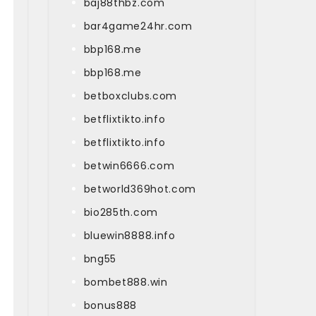
baj88thbz.com
bar4game24hr.com
bbp168.me
bbp168.me
betboxclubs.com
betflixtikto.info
betflixtikto.info
betwin6666.com
betworld369hot.com
bio285th.com
bluewin8888.info
bng55
bombet888.win
bonus888