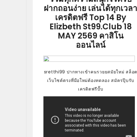
ฝากถอนง่าย เล่นได้ทุกเวล
เครดิตฟรี Top 14 By
Elizbeth St99.club 18
MAY 2569 คาสิโน
ออนไลน์
sretthi99 ปากทางเข้าคนรวยยสมัยใหม่ สล็อ
เว็บไซต์ตรงที่มือใหม่ต้องทดลอง สมัครปุ๊บรับ
เครดิตฟรีปั๊บ