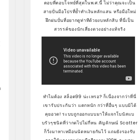
ตอบที่ตอบโจทย์ที่สุดในพ.ศ.นี้ ไม่ว่าคุณจะเป็น
สายปั่นมือโปรที่ย้ำทำเงินหลักแสน หรือมือใหม่
ฝึกฝนปั่นที่อยากดูท่าทีด้วยงบหลักสิบ ที่นี่เป็น
สวรรค์ของนักเสี่ยงดวงอย่างแท้จริง
บ
้
ะ
ย
ทำไมต้อง สล็อต99 น่ะเหรอ? ก็เนื่องจากว่าที่นี่
เขารับประกันว่า แตกหนัก กว่าที่อื่นๆ แบบมิได้
คุยอวด! ระบบถูกออกแบบมาให้แจกโบนัสแบ
บรัวๆชนิดที่ว่ากดไปไม่กี่หน สัญลักษณ์ Scatter
ก็วิ่งมาหาเหมือนนัดหมายกันไว้ แถมยังรองรับ