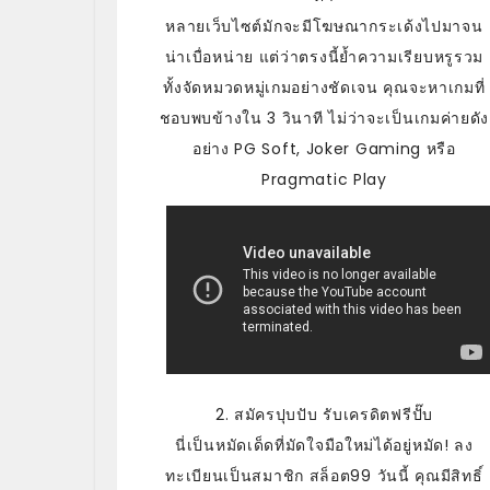
หลายเว็บไซต์มักจะมีโฆษณากระเด้งไปมาจน
น่าเบื่อหน่าย แต่ว่าตรงนี้ย้ำความเรียบหรูรวม
ทั้งจัดหมวดหมู่เกมอย่างชัดเจน คุณจะหาเกมที่
ชอบพบข้างใน 3 วินาที ไม่ว่าจะเป็นเกมค่ายดัง
อย่าง PG Soft, Joker Gaming หรือ
Pragmatic Play
2. สมัครปุบปับ รับเครดิตฟรีปั๊บ
นี่เป็นหมัดเด็ดที่มัดใจมือใหม่ได้อยู่หมัด! ลง
ทะเบียนเป็นสมาชิก สล็อต99 วันนี้ คุณมีสิทธิ์