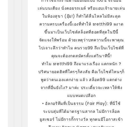
การใช้แรงงานผ่านมือถือแบบ 100% จะนอน
เล่นบนเตียง นั่งคอยรถเมล์ หรือแอบเจ้านายเล่น
ในห้องสุขา (อุ๊ย!) ก็ทำได้ลื่นไหลไม่มีสะดุด
ความครบเครื่องนี้เองที่ทำให้ sretthi99 ผงาด
ขึ้นมาเป็นเว็บไซต์สล็อตที่ฮอตที่สุดในปีนี้
อ
จัดแจงให้พร้อม ด้วยเหตุว่าบทความนี้จะพาคุณ
ไปเจาะลึกว่าทำไม คนรวย99 ถึงเป็นเว็บไซต์ที่
คุณจะต้องกดสมัครตั้งแต่วินาทีนี้!
ง
ทำไม sretthi99 ถึงมาแรงเรื่อง แตกหนัก ?
ปริศนายอดฮิตที่ใครๆก็สงสัย คือเว็บไซต์ไหนๆก็
พูดว่าตนเองแตกง่าย แล้ว สล็อต99 แตกต่าง
จากที่อื่นยังไง? มาค่ะ ประเดี๋ยวจะเหลาให้ฟัง
แบบหมดเปลือก
• อัลกอริทึมที่เป็นธรรม (Fair Play): ที่นี่ใช้
ระบบสุ่มที่ได้มาตรฐานสากล ไม่มีการล็อค
ยูสเซอร์ ไม่มีการกั๊กรางวัล ทุกคนมีโอกาสเข้า