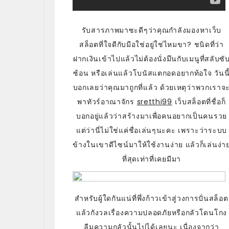
รับสารภาพมาซะดีๆว่าคุณกำลังมองหาเว็บ
สล็อตที่ใจดีกับมือใช่อยู่ใช่ไหมขา? ชนิดที่ว่า
ฝากเงินเข้าไปแล้วไม่ต้องนั่งมึนกับเมนูที่สลับซั
ซ้อน หรือเล่นแล้วโบนัสแตกอดอยากท้อใจ วันนี
บอกเลยว่าคุณมาถูกที่แล้ว ด้วยเหตุว่าพวกเราจ
พาทัวร์อาณาจักร
sretthi99
เว็บสล็อตที่ชื่อก็
บอกอยู่แล้วว่าสร้างมาเพื่อคนอยากเป็นคนรวย
แต่ว่านี่ไม่ใช่แค่ชื่อเล่นๆนะคะ เพราะว่าระบบ
ข้างในเขาดีไซน์มาให้ใช้งานง่าย แล้วก็เล่นง่า
ที่สุดเท่าที่เคยมีมา
สำหรับผู้ใดกันแน่ที่พึ่งก้าวเข้าสู่วงการปั่นสล็อต
แล้วกังวลเรื่องความปลอดภัยหรือกลัวโดนโกง
ลืมความกลัวนั้นไปได้เลยนะ เนื่องจากว่า