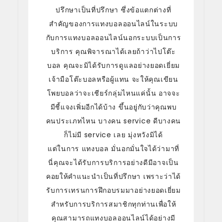
ปรึกษาเป็นที่ปรึกษา ซึ่งข้อแตกต่างที่
สำคัญของการแทงบอลออนไลน์ในระบบ
กับการแทงบอลออนไลน์นอกระบบเป็นการ
บริการ คุณพิจารณาได้เลยถ้าว่าไปโต๊ะ
บอล คุณจะมิได้รับการดูแลอย่างยอดเยี่ยม
เจ้ามือโต๊ะบอลหรือผู้แทน จะให้คุณเขียน
โพยบอลว่าจะเชียร์กลุ่มไหนแค่นั้น อาจจะ
มีชี้แจงเพิ่มอีกได้บ้าง ขึ้นอยู่กับว่าคุณพบ
คนประเภทไหน บางคน service ดีบางคน
ก็ไม่มี service เลย มุ่งหวังมิได้
แต่ในการ แทงบอล มั่นอกมั่นใจได้ว่ามาที่
นี่คุณจะได้รับการบริการอย่างดีมีอาจเป็น
คอยให้คำแนะนำเป็นที่ปรึกษา เพราะว่าได้
รับการเทรนการฝึกอบรมมาอย่างยอดเยี่ยม
สำหรับการบริการสมาชิกทุกท่านเพื่อให้
คุณสามารถแทงบอลออนไลน์ได้อย่างมี