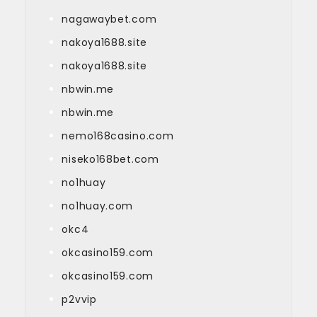
nagawaybet.com
nakoya1688.site
nakoya1688.site
nbwin.me
nbwin.me
nemo168casino.com
niseko168bet.com
no1huay
no1huay.com
okc4
okcasino159.com
okcasino159.com
p2vvip