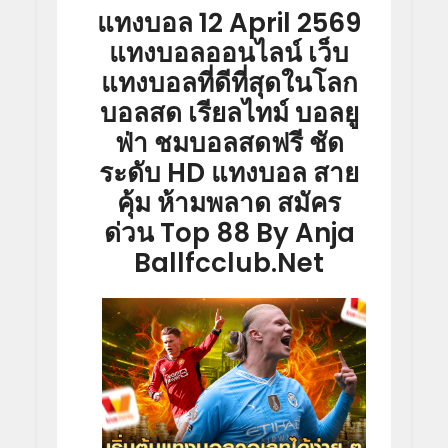
แทงบอล 12 April 2569
แทงบอลออนไลน์ เว็บ
แทงบอลที่ดีที่สุดในโลก
บอลสด เรียลไทม์ บอลยู
ฟ่า ชมบอลสดฟรี ชัด
ระดับ HD แทงบอล สาย
คุ้ม ห้ามพลาด สมัคร
ด่วน Top 88 By Anja
Ballfcclub.net