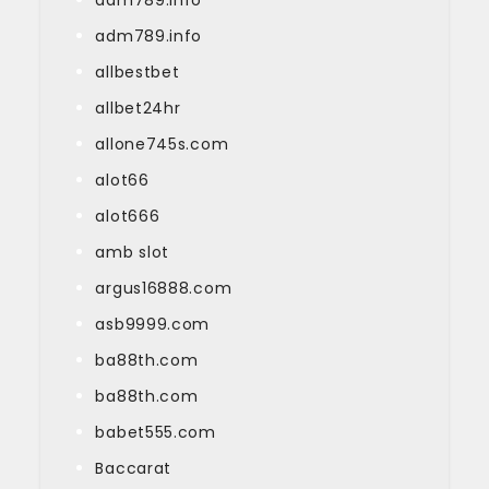
adm789.info
adm789.info
allbestbet
allbet24hr
allone745s.com
alot66
alot666
amb slot
argus16888.com
asb9999.com
ba88th.com
ba88th.com
babet555.com
Baccarat