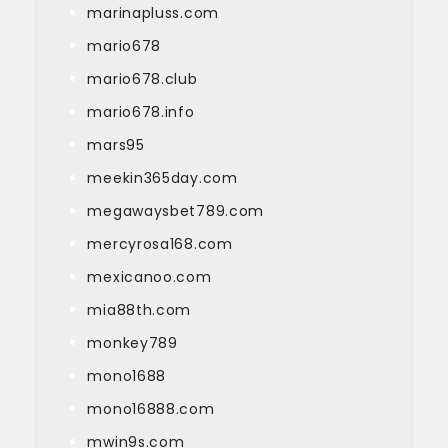
marinapluss.com
mario678
mario678.club
mario678.info
mars95
meekin365day.com
megawaysbet789.com
mercyrosa168.com
mexicanoo.com
mia88th.com
monkey789
mono1688
mono16888.com
mwin9s.com