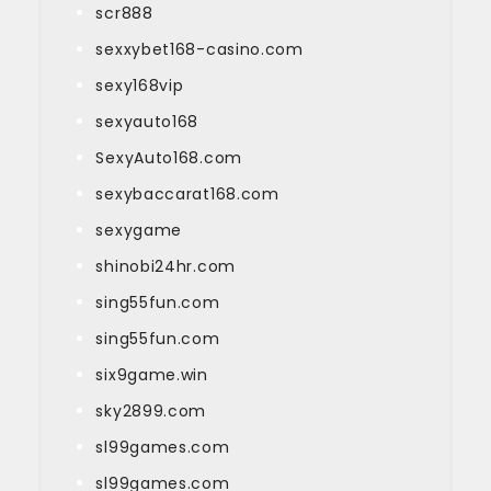
scr888
sexxybet168-casino.com
sexy168vip
sexyauto168
SexyAuto168.com
sexybaccarat168.com
sexygame
shinobi24hr.com
sing55fun.com
sing55fun.com
six9game.win
sky2899.com
sl99games.com
sl99games.com