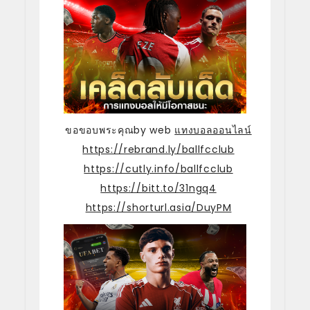
ขอขอบพระคุณby web
แทงบอลออนไลน์
https://rebrand.ly/ballfcclub
https://cutly.info/ballfcclub
https://bitt.to/31ngq4
https://shorturl.asia/DuyPM