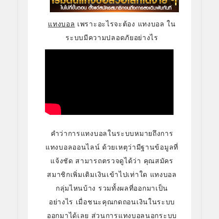
แทงบอล
เพราะอะไรจะต้อง แทงบอล ใน
ระบบมีความปลอดภัยอย่างไร
คำว่าการแทงบอลในระบบหมายถึงการ
แทงบอลออนไลน์ ด้วยเหตุว่ามีฐานข้อมูลที่
แจ้งชัด สามารถตรวจดูได้ว่า คุณสมัคร
สมาชิกเพิ่มเติมเงินเข้าไปเท่าใด แทงบอล
กลุ่มไหนบ้าง รวมทั้งผลที่ออกมาเป็น
อย่างไร เมื่อชนะคุณกดถอนเงินในระบบ
ออกมาได้เลย ส่วนการแทงบอลนอกระบบ