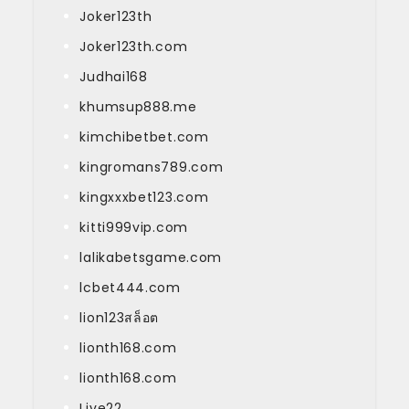
Joker123th
Joker123th.com
Judhai168
khumsup888.me
kimchibetbet.com
kingromans789.com
kingxxxbet123.com
kitti999vip.com
lalikabetsgame.com
lcbet444.com
lion123สล็อต
lionth168.com
lionth168.com
Live22