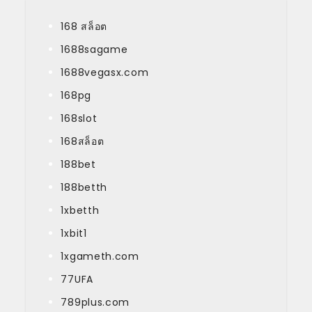
168 สล็อต
1688sagame
1688vegasx.com
168pg
168slot
168สล็อต
188bet
188betth
1xbetth
1xbit1
1xgameth.com
77UFA
789plus.com