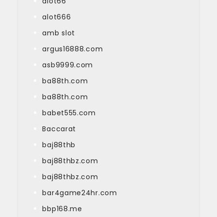
alot66
alot666
amb slot
argus16888.com
asb9999.com
ba88th.com
ba88th.com
babet555.com
Baccarat
baj88thb
baj88thbz.com
baj88thbz.com
bar4game24hr.com
bbp168.me