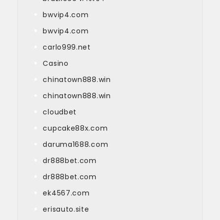
bwvip4.com
bwvip4.com
carlo999.net
Casino
chinatown888.win
chinatown888.win
cloudbet
cupcake88x.com
daruma1688.com
dr888bet.com
dr888bet.com
ek4567.com
erisauto.site