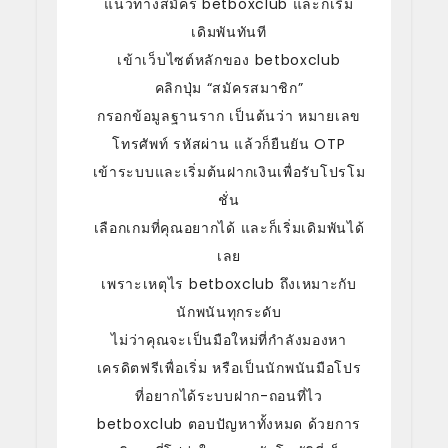
แนวทางสมัคร betboxclub และก็เริ่ม
เดิมพันทันที
เข้าเว็บไซต์หลักของ betboxclub
คลิกปุ่ม “สมัครสมาชิก”
กรอกข้อมูลฐานราก เป็นต้นว่า หมายเลข
โทรศัพท์ รหัสผ่าน แล้วก็ยืนยัน OTP
เข้าระบบและเริ่มต้นฝากเงินเพื่อรับโปรโม
ชั่น
เลือกเกมที่คุณอยากได้ และก็เริ่มเดิมพันได้
เลย
เพราะเหตุไร betboxclub ถึงเหมาะกับ
นักพนันทุกระดับ
ไม่ว่าคุณจะเป็นมือใหม่ที่กำลังมองหา
เครดิตฟรีเพื่อเริ่ม หรือเป็นนักพนันมือโปร
ที่อยากได้ระบบฝาก-ถอนที่ไว
betboxclub ตอบปัญหาทั้งหมด ด้วยการ