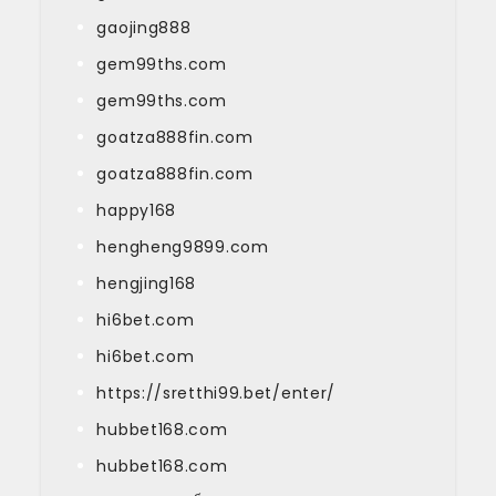
gaojing888
gem99ths.com
gem99ths.com
goatza888fin.com
goatza888fin.com
happy168
hengheng9899.com
hengjing168
hi6bet.com
hi6bet.com
https://sretthi99.bet/enter/
hubbet168.com
hubbet168.com