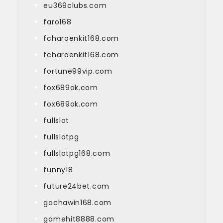
eu369clubs.com
faro168
fcharoenkit168.com
fcharoenkit168.com
fortune99vip.com
fox689ok.com
fox689ok.com
fullslot
fullslotpg
fullslotpg168.com
funny18
future24bet.com
gachawin168.com
gamehit8888.com