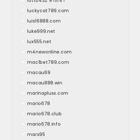
lotto432 ทางเข้า
luckycat789.com
luis16888.com
luke999.net
lux555.net
m4newonline.com
mac1bet789.com
macau69
macau888.win
marinapluss.com
mario678
mario678.club
mario678.info
mars95