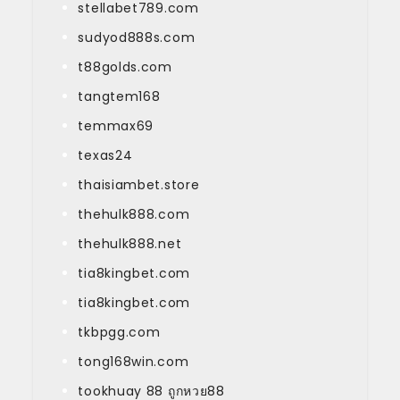
stellabet789.com
sudyod888s.com
t88golds.com
tangtem168
temmax69
texas24
thaisiambet.store
thehulk888.com
thehulk888.net
tia8kingbet.com
tia8kingbet.com
tkbpgg.com
tong168win.com
tookhuay 88 ถูกหวย88