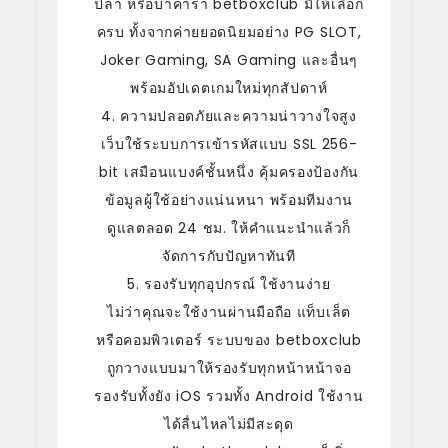
ปลา หรือบาคาร่า betboxclub มีให้เลือก
ครบ ทั้งจากค่ายยอดนิยมอย่าง PG SLOT,
Joker Gaming, SA Gaming และอื่นๆ
พร้อมอัปเดตเกมใหม่ทุกสัปดาห์
4. ความปลอดภัยและความน่าวางใจสูง
เว็บใช้ระบบการเข้ารหัสแบบ SSL 256-
bit เสมือนแบงค์ชั้นหนึ่ง คุ้มครองป้องกัน
ข้อมูลผู้ใช้อย่างแน่นหนา พร้อมทีมงาน
ดูแลตลอด 24 ชม. ให้คำแนะนำแล้วก็
จัดการกับปัญหาทันที
5. รองรับทุกอุปกรณ์ ใช้งานง่าย
ไม่ว่าคุณจะใช้งานผ่านมือถือ แท็บเล็ต
หรือคอมพิวเตอร์ ระบบของ betboxclub
ถูกวางแบบมาให้รองรับทุกหน้าหน้าจอ
รองรับทั้งยัง iOS รวมทั้ง Android ใช้งาน
ได้ลื่นไหลไม่มีสะดุด