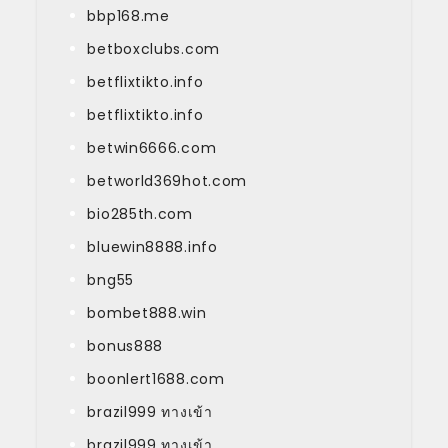
bbp168.me
betboxclubs.com
betflixtikto.info
betflixtikto.info
betwin6666.com
betworld369hot.com
bio285th.com
bluewin8888.info
bng55
bombet888.win
bonus888
boonlert1688.com
brazil999 ทางเข้า
brazil999 ทางเข้า