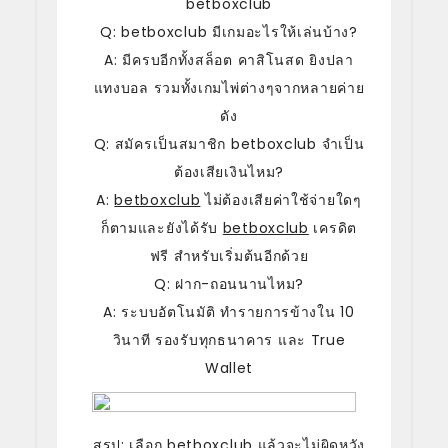
betboxclub
Q: betboxclub มีเกมอะไรให้เล่นบ้าง?
A: มีครบอีกทั้งสล็อต คาสิโนสด ยิงปลา
แทงบอล รวมทั้งเกมไพ่ต่างๆจากหลายค่าย
ดัง
Q: สมัครเป็นสมาชิก betboxclub จำเป็น
ต้องเสียเงินไหม?
A:
betboxclub
ไม่ต้องเสียค่าใช้จ่ายใดๆ
ก็ตามและยังได้รับ
betboxclub
เครดิต
ฟรี สำหรับเริ่มต้นอีกด้วย
Q: ฝาก-ถอนนานไหม?
A: ระบบอัตโนมัติ ทำรายการข้างใน 10
วินาที รองรับทุกธนาคาร และ True
Wallet
สรุป: เลือก betboxclub แล้วจะไม่ผิดหวัง