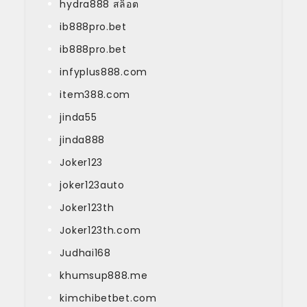
hydra888 สล็อต
ib888pro.bet
ib888pro.bet
infyplus888.com
item388.com
jinda55
jinda888
Joker123
joker123auto
Joker123th
Joker123th.com
Judhai168
khumsup888.me
kimchibetbet.com