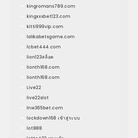
kingromans789.com
kingxxxbet123.com
kitti999vip.com
lalikabetsgame.com
lcbet444.com
lion123สล็อต
lionth168.com
lionth168.com
Live22
live22slot
lnw365bet.com
lockdown168 เข้าสู่ระบบ
lot888