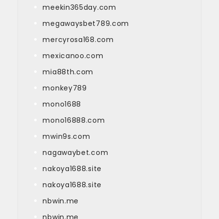
meekin365day.com
megawaysbet789.com
mercyrosa168.com
mexicanoo.com
mia88th.com
monkey789
mono1688
mono16888.com
mwin9s.com
nagawaybet.com
nakoya1688.site
nakoya1688.site
nbwin.me
nbwin.me