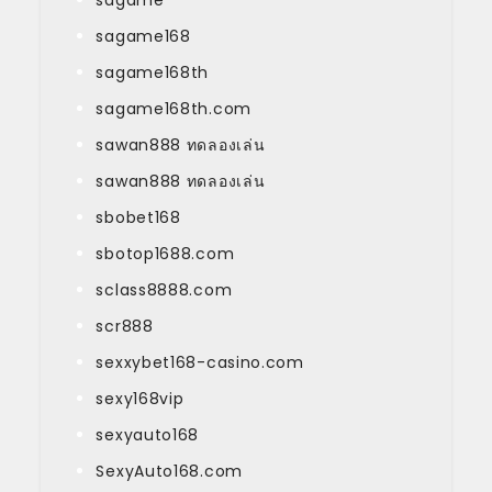
sagame
sagame168
sagame168th
sagame168th.com
sawan888 ทดลองเล่น
sawan888 ทดลองเล่น
sbobet168
sbotop1688.com
sclass8888.com
scr888
sexxybet168-casino.com
sexy168vip
sexyauto168
SexyAuto168.com