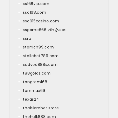
ss168vip.com
ssc168.com
ssc915casino.com
ssgame666 เข้าสู่ระบบ
ssru
starrich99.com
stellabet789.com
sudyod888s.com
t88golds.com
tangtem168
temmax69
texas24
thaisiambet.store
thehulk888.com