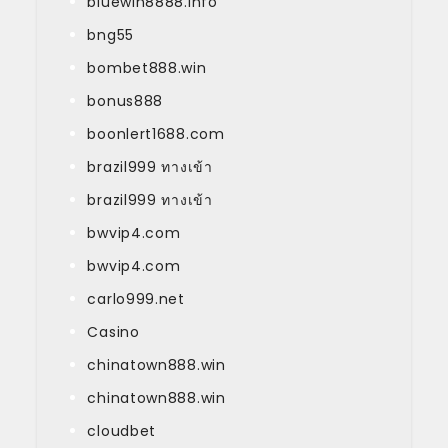
bluewin8888.info
bng55
bombet888.win
bonus888
boonlert1688.com
brazil999 ทางเข้า
brazil999 ทางเข้า
bwvip4.com
bwvip4.com
carlo999.net
Casino
chinatown888.win
chinatown888.win
cloudbet