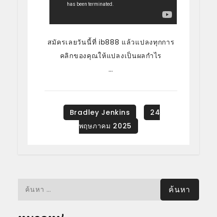
สมัครเลยวันนี้ที่ ib888 แล้วแปลงทุกการ
คลิกของคุณให้แปลงเป็นผลกำไร
…
ค้นหา
สำหรับ: