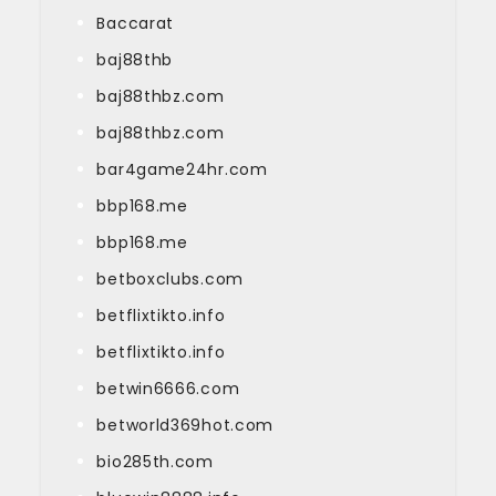
Baccarat
baj88thb
baj88thbz.com
baj88thbz.com
bar4game24hr.com
bbp168.me
bbp168.me
betboxclubs.com
betflixtikto.info
betflixtikto.info
betwin6666.com
betworld369hot.com
bio285th.com