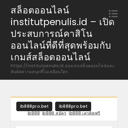
Skip
สล็อตออนไลน์
to
institutpenulis.id – เปิด
content
ประสบการณ์คาสิโน
ออนไลน์ที่ดีที่สุดพร้อมกับ
เกมส์สล็อตออนไลน์
https://institutpenulis.id ลองเล่นสล็อตออนไลน์และ
สัมผัสความสนุกที่ไม่เหมือนใคร
,
Tagged
ib888pro.bet
ib888pro.bet
ib888
,
ib888 สมัคร
,
ib888 เครดิตฟรี