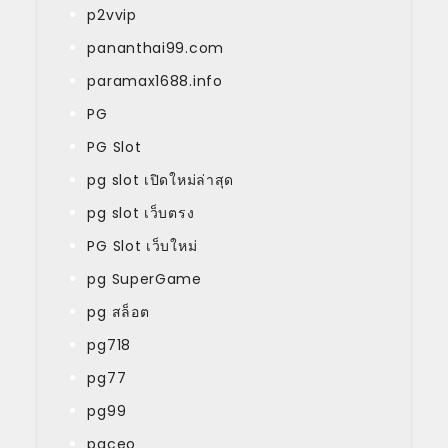
p2vvip
pananthai99.com
paramax1688.info
PG
PG Slot
pg slot เปิดใหม่ล่าสุด
pg slot เว็บตรง
PG Slot เว็บใหม่
pg SuperGame
pg สล็อต
pg718
pg77
pg99
pgceo