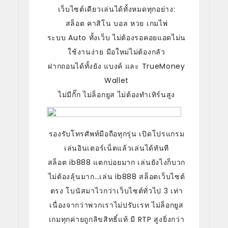
เว็บไซต์เดียวเล่นได้ทั้งหมดทุกอย่าง:
สล็อต คาสิโน บอล หวย เกมไพ่
ระบบ Auto ทั้งเว็บ ไม่ต้องรอคอยแอดไม่น
ใช้งานง่าย มือใหม่ไม่ต้องกลัว
ฝากถอนได้ทั้งยัง แบงค์ และ TrueMoney
Wallet
ไม่มีกั๊ก ไม่ล็อกยูส ไม่ต้องทำเทิร์นสูง
รองรับโทรศัพท์มือถือทุกรุ่น เปิดโปรแกรม
เล่นอินเตอร์เน็ตแล้วเล่นได้ทันที
สล็อต ib888 แตกบ่อยมาก เล่นยังไงก็บวก
ไม่ต้องลุ้นมาก…เล่น ib888 สล็อตเว็บไซต์
ตรง โบนัสมาไวกว่าเว็บไซต์ทั่วไป 3 เท่า
เนื่องจากว่าพวกเราไม่ปรับเรท ไม่ล็อกยูส
เกมทุกค่ายถูกลิขสิทธิ์แท้ มี RTP สูงยิ่งกว่า