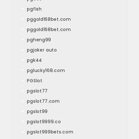
pgfish
pggold168bet.com
pggold168bet.com
pgheng99
pgjoker auto
pgk44
pglucky168.com
PGSlot
pgslot77
pgslot77.com
pgslot99
pgslot9999.co
pgslot999bets.com