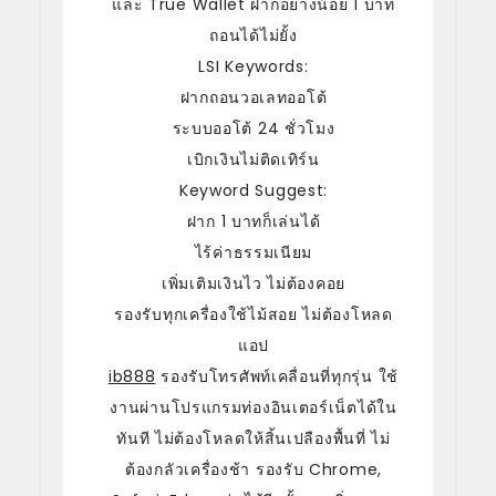
และ True Wallet ฝากอย่างน้อย 1 บาท
ถอนได้ไม่ยั้ง
LSI Keywords:
ฝากถอนวอเลทออโต้
ระบบออโต้ 24 ชั่วโมง
เบิกเงินไม่ติดเทิร์น
Keyword Suggest:
ฝาก 1 บาทก็เล่นได้
ไร้ค่าธรรมเนียม
เพิ่มเติมเงินไว ไม่ต้องคอย
รองรับทุกเครื่องใช้ไม้สอย ไม่ต้องโหลด
แอป
ib888
รองรับโทรศัพท์เคลื่อนที่ทุกรุ่น ใช้
งานผ่านโปรแกรมท่องอินเตอร์เน็ตได้ใน
ทันที ไม่ต้องโหลดให้สิ้นเปลืองพื้นที่ ไม่
ต้องกลัวเครื่องช้า รองรับ Chrome,