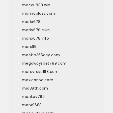
macau888.win
marinapluss.com
mario678
mario678.club
mario678.info
mars95
meekin365day.com
megawaysbet789.com
mercyrosa168.com
mexicanoo.com
mia88th.com
monkey789
mono1688