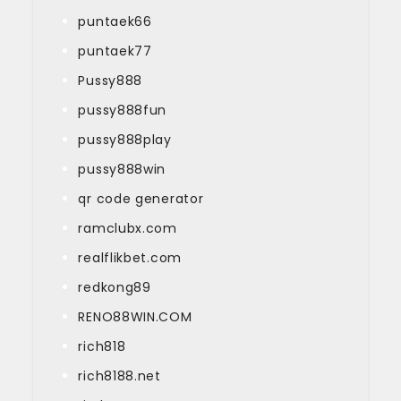
puntaek66
puntaek77
Pussy888
pussy888fun
pussy888play
pussy888win
qr code generator
ramclubx.com
realflikbet.com
redkong89
RENO88WIN.COM
rich818
rich8188.net