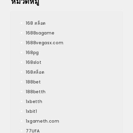
หมวดหมู่
168 สล็อต
1688sagame
1688vegasx.com
168pg
168slot
168สล็อต
188bet
188betth
1xbetth
1xbit1
1xgameth.com
77UFA