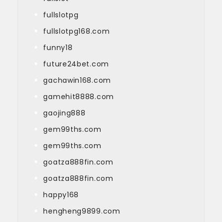
fullslotpg
fullslotpg168.com
funny18
future24bet.com
gachawin168.com
gamehit8888.com
gaojing888
gem99ths.com
gem99ths.com
goatza888fin.com
goatza888fin.com
happy168
hengheng9899.com