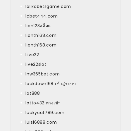
lalikabetsgame.com
lcbet444.com
lion123สล็อต
lionth168.com
lionth168.com
Live22
live22slot
lnw365bet.com
lockdown168 เข้าสู่ระบบ
lot888
lotto432 ทางเข้า
luckycat789.com
luis16888.com