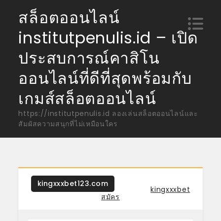
Skip
สล็อตออนไลน์
to
institutpenulis.id – เปิด
content
ประสบการณ์คาสิโน
ออนไลน์ที่ดีที่สุดพร้อมกับ
เกมส์สล็อตออนไลน์
https://institutpenulis.id ลองเล่นสล็อตออนไลน์และ
สัมผัสความสนุกที่ไม่เหมือนใคร
kingxxxbet123.com
Tagged
kingxxxbet
สมัคร