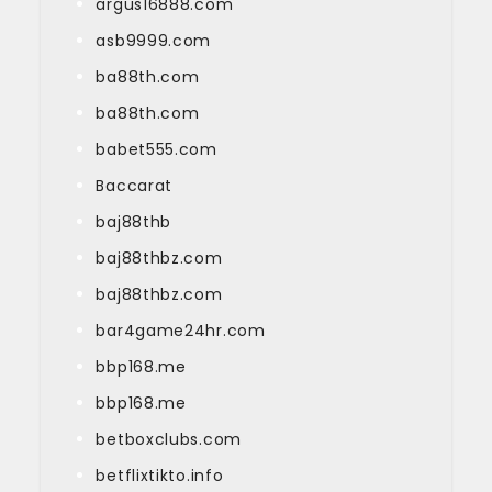
argus16888.com
asb9999.com
ba88th.com
ba88th.com
babet555.com
Baccarat
baj88thb
baj88thbz.com
baj88thbz.com
bar4game24hr.com
bbp168.me
bbp168.me
betboxclubs.com
betflixtikto.info