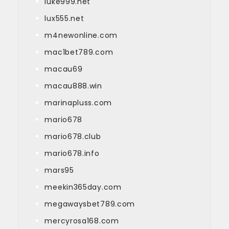
luke999.net
lux555.net
m4newonline.com
mac1bet789.com
macau69
macau888.win
marinapluss.com
mario678
mario678.club
mario678.info
mars95
meekin365day.com
megawaysbet789.com
mercyrosa168.com