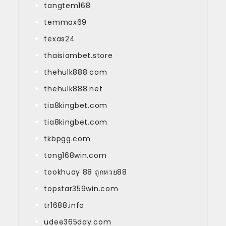
tangtem168
temmax69
texas24
thaisiambet.store
thehulk888.com
thehulk888.net
tia8kingbet.com
tia8kingbet.com
tkbpgg.com
tong168win.com
tookhuay 88 ถูกหวย88
topstar359win.com
tr1688.info
udee365day.com