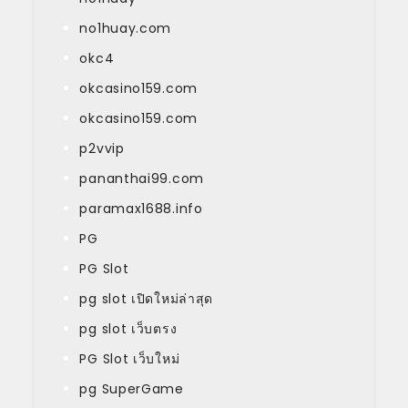
no1huay.com
okc4
okcasino159.com
okcasino159.com
p2vvip
pananthai99.com
paramax1688.info
PG
PG Slot
pg slot เปิดใหม่ล่าสุด
pg slot เว็บตรง
PG Slot เว็บใหม่
pg SuperGame