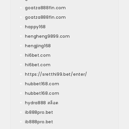
goatza888fin.com
goatza888fin.com
happy168
hengheng9899.com
hengjing168
hi6bet.com
hi6bet.com
https://sretthi99.bet/enter/
hubbet168.com
hubbet168.com
hydra888 สล็อต
ib888pro.bet
ib888pro.bet