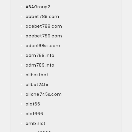
ABAGroup2
abbet789.com
acebet789.com
acebet789.com
aden168ss.com
adm789.info
adm789.info
allbestbet
allbet24hr
allone745s.com
alot66
alot666
amb slot