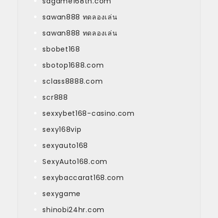
sagame168th.com
sawan888 ทดลองเล่น
sawan888 ทดลองเล่น
sbobet168
sbotop1688.com
sclass8888.com
scr888
sexxybet168-casino.com
sexy168vip
sexyauto168
SexyAuto168.com
sexybaccarat168.com
sexygame
shinobi24hr.com