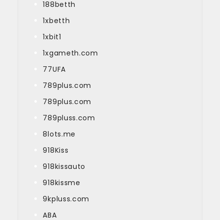
188betth
1xbetth
1xbit1
1xgameth.com
77UFA
789plus.com
789plus.com
789pluss.com
8lots.me
918Kiss
918kissauto
918kissme
9kpluss.com
ABA