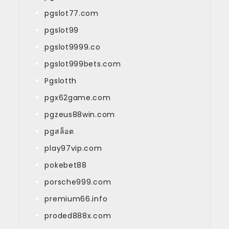
pgslot77.com
pgslot99
pgslot9999.co
pgslot999bets.com
Pgslotth
pgx62game.com
pgzeus88win.com
pgสล็อต
play97vip.com
pokebet88
porsche999.com
premium66.info
proded888x.com