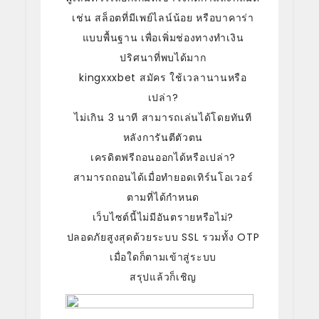
เช่น สล็อตที่มีเพย์ไลน์น้อย หรือบาคาร่า
แบบพื้นฐาน เพื่อเพิ่มช่องทางทำเงิน
ปริศนาที่พบได้มาก
kingxxxbet สมัคร ใช้เวลานานหรือ
เปล่า?
ไม่เกิน 3 นาที สามารถเล่นได้โดยทันที
หลังการันตีตัวตน
เครดิตฟรีถอนออกได้หรือเปล่า?
สามารถถอนได้เมื่อทำยอดเทิร์นโอเวอร์
ตามที่ได้กำหนด
เว็บไซต์นี้ไม่มีอันตรายหรือไม่?
ปลอดภัยสูงสุดด้วยระบบ SSL รวมทั้ง OTP
เมื่อใดก็ตามเข้าสู่ระบบ
สรุปแล้วก็เชิญ