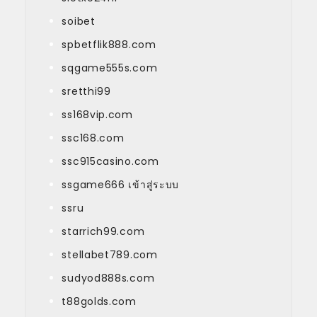
soibet
spbetflik888.com
sqgame555s.com
sretthi99
ss168vip.com
ssc168.com
ssc915casino.com
ssgame666 เข้าสู่ระบบ
ssru
starrich99.com
stellabet789.com
sudyod888s.com
t88golds.com