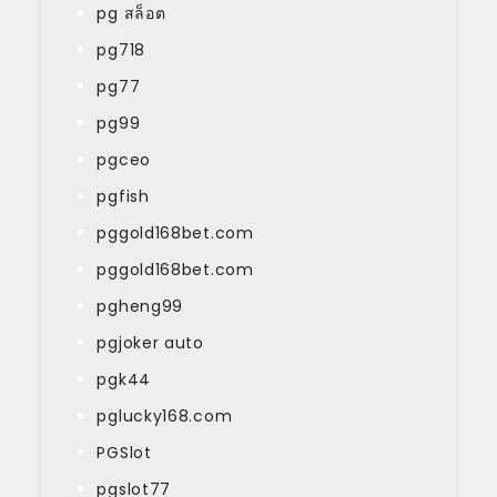
pg สล็อต
pg718
pg77
pg99
pgceo
pgfish
pggold168bet.com
pggold168bet.com
pgheng99
pgjoker auto
pgk44
pglucky168.com
PGSlot
pgslot77