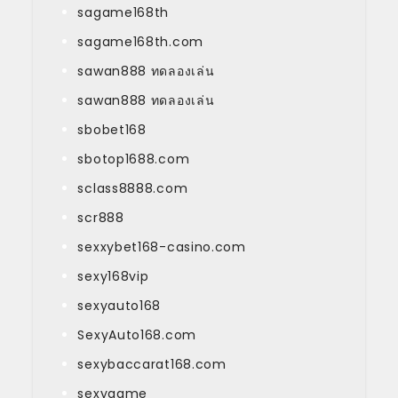
sagame168th
sagame168th.com
sawan888 ทดลองเล่น
sawan888 ทดลองเล่น
sbobet168
sbotop1688.com
sclass8888.com
scr888
sexxybet168-casino.com
sexy168vip
sexyauto168
SexyAuto168.com
sexybaccarat168.com
sexygame