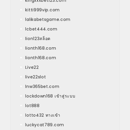
kingxxxbet123.com
kitti999vip.com
lalikabetsgame.com
lcbet444.com
lion123สล็อต
lionth168.com
lionth168.com
Live22
live22slot
lnw365bet.com
lockdown168 เข้าสู่ระบบ
lot888
lotto432 ทางเข้า
luckycat789.com