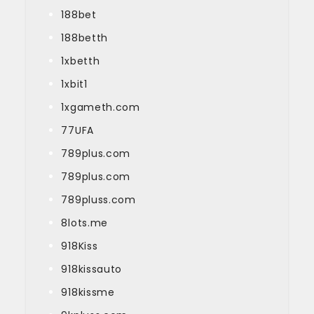
188bet
188betth
1xbetth
1xbit1
1xgameth.com
77UFA
789plus.com
789plus.com
789pluss.com
8lots.me
918Kiss
918kissauto
918kissme