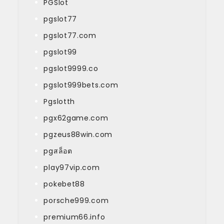
PGSlot
pgslot77
pgslot77.com
pgslot99
pgslot9999.co
pgslot999bets.com
Pgslotth
pgx62game.com
pgzeus88win.com
pgสล็อต
play97vip.com
pokebet88
porsche999.com
premium66.info