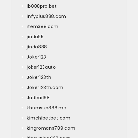
ib888pro.bet
infyplus888.com
item388.com
jinda55
jinda888
Joker123
joker123auto
Joker123th
Joker123th.com
Judhai168
khumsup888.me
kimchibetbet.com
kingromans789.com