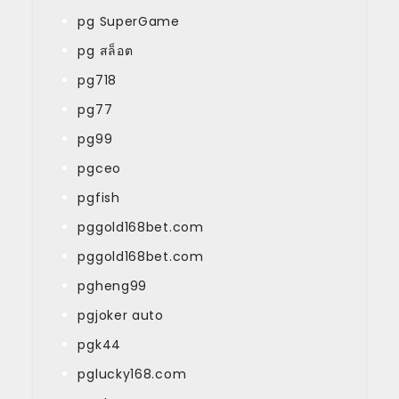
pg SuperGame
pg สล็อต
pg718
pg77
pg99
pgceo
pgfish
pggold168bet.com
pggold168bet.com
pgheng99
pgjoker auto
pgk44
pglucky168.com