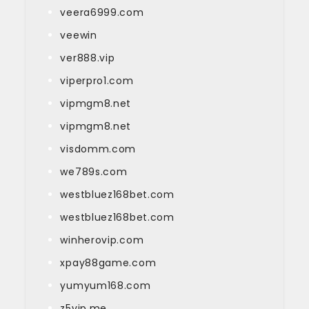
veera6999.com
veewin
ver888.vip
viperpro1.com
vipmgm8.net
vipmgm8.net
visdomm.com
we789s.com
westbluez168bet.com
westbluez168bet.com
winherovip.com
xpay88game.com
yumyum168.com
z5vip.me