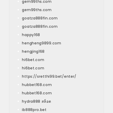
gem99ths.com
gem99ths.com
goatza888fin.com
goatza888fin.com
happy168
hengheng9899.com
hengjing168
hi6bet.com
hi6bet.com
https://sretthi99.bet/enter/
hubbet168.com
hubbet168.com
hydra888 สล็อต
ib888pro.bet