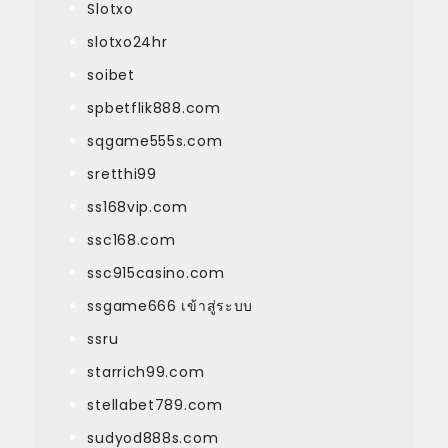
Slotxo
slotxo24hr
soibet
spbetflik888.com
sqgame555s.com
sretthi99
ss168vip.com
ssc168.com
ssc915casino.com
ssgame666 เข้าสู่ระบบ
ssru
starrich99.com
stellabet789.com
sudyod888s.com