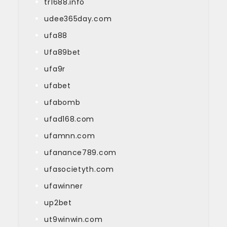
tr1688.info
udee365day.com
ufa88
Ufa89bet
ufa9r
ufabet
ufabomb
ufad168.com
ufamnn.com
ufanance789.com
ufasocietyth.com
ufawinner
up2bet
ut9winwin.com