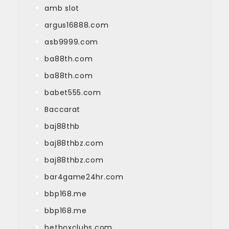
amb slot
argus16888.com
asb9999.com
ba88th.com
ba88th.com
babet555.com
Baccarat
baj88thb
baj88thbz.com
baj88thbz.com
bar4game24hr.com
bbp168.me
bbp168.me
betboxclubs.com