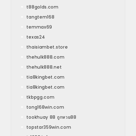
t88golds.com
tangtem168
temmax69
texas24
thaisiambet.store
thehulk888.com
thehulk888.net
tia8kingbet.com
tia8kingbet.com
tkbpgg.com
tong168win.com
tookhuay 88 ถูกหวย88
topstar359win.com