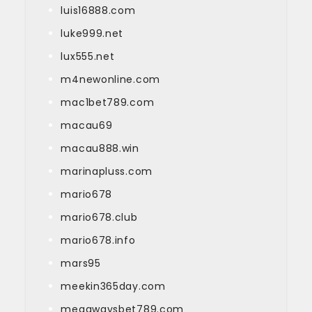
luis16888.com
luke999.net
lux555.net
m4newonline.com
mac1bet789.com
macau69
macau888.win
marinapluss.com
mario678
mario678.club
mario678.info
mars95
meekin365day.com
megawaysbet789.com