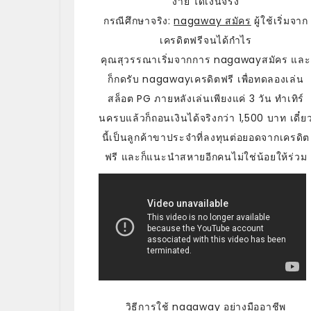
ง่าย ได้เงินจริง
กรณีศึกษาจริง:
nagaway สมัคร
ผู้ใช้เริ่มจาก
เครดิตฟรีจนได้กำไร
คุณสุวรรณาเริ่มจากการ nagawayสมัคร และ
ก็กดรับ nagawayเครดิตฟรี เพื่อทดลองเล่น
สล็อต PG ภายหลังเล่นเพียงแค่ 3 วัน ทำเทิร์
นครบแล้วก็ถอนเงินได้จริงกว่า 1,500 บาท เดี๋ย
นี้เป็นลูกค้าขาประจำที่ลงทุนต่อยอดจากเครดิต
ฟรี และก็แนะนำสหายอีกคนไม่ใช่น้อยให้ร่วม
วิธีการใช้ nagaway อย่างมืออาชีพ