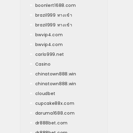
boonlert1688.com
brazil999 ทางเข้า
brazil999 ทางเข้า
bwvip4.com
bwvip4.com
carlo999.net
Casino
chinatown888.win
chinatown888.win
cloudbet
cupcake88x.com
daruma1688.com
dr888bet.com
dr888bet.com