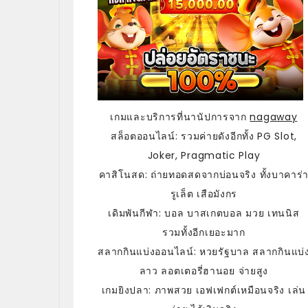
เกมและบริการที่นานัปการจาก
nagaway
สล็อตออนไลน์: รวมค่ายดังอีกทั้ง PG Slot,
Joker, Pragmatic Play
คาสิโนสด: ถ่ายทอดสดจากบ่อนจริง ทั้งบาคาร่
รูเล็ต เสือมังกร
เดิมพันกีฬา: บอล บาสเกตบอล มวย เทนนิส
รวมทั้งอีกเยอะมาก
สลากกินแบ่งออนไลน์: หวยรัฐบาล สลากกินแบ่
ลาว ลอตเตอรี่ฮานอย จ่ายสูง
เกมยิงปลา: ภาพสวย เอฟเฟกต์เหมือนจริง เล่น