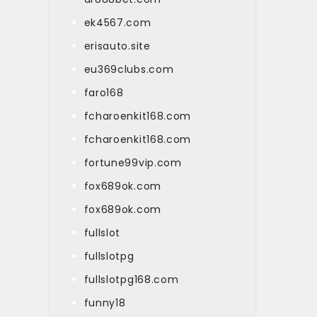
ek4567.com
erisauto.site
eu369clubs.com
faro168
fcharoenkit168.com
fcharoenkit168.com
fortune99vip.com
fox689ok.com
fox689ok.com
fullslot
fullslotpg
fullslotpg168.com
funny18