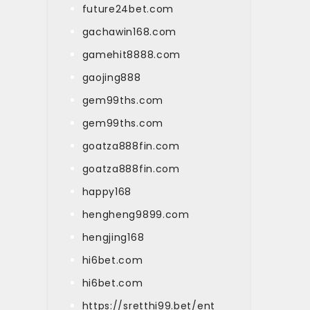
future24bet.com
gachawin168.com
gamehit8888.com
gaojing888
gem99ths.com
gem99ths.com
goatza888fin.com
goatza888fin.com
happy168
hengheng9899.com
hengjing168
hi6bet.com
hi6bet.com
https://sretthi99.bet/ent