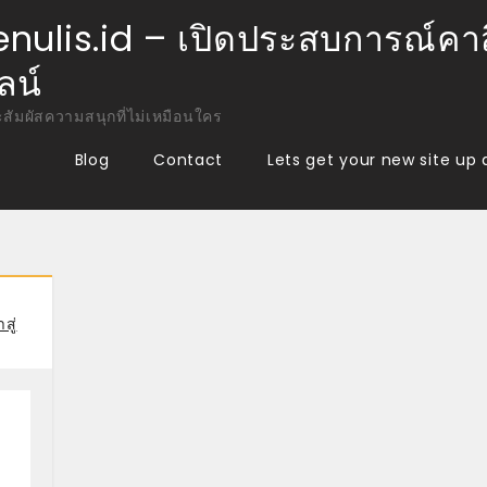
nulis.id – เปิดประสบการณ์คาสิโ
ลน์
สัมผัสความสนุกที่ไม่เหมือนใคร
Blog
Contact
Lets get your new site up 
สู่