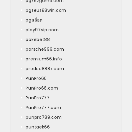
pgx62game.com
pgzeus88win.com
pgสล็อต
play97vip.com
pokebet88
porsche999.com
premium66.info
proded888x.com
PunPro66
PunPro66.com
PunPro777
PunPro777.com
punpro789.com
puntaek66