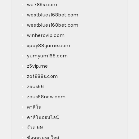
we789s.com
westbluez168bet.com
westbluez168bet.com
winherovip.com
xpay88game.com
yumyum168.com
z5vip.me
zaf888s.com
zeus66
zeus88new.com
คาสิโน
คาสิโนออนไลน์
จ๊วด 69
ชื่อหมวดหมู่ใหม่