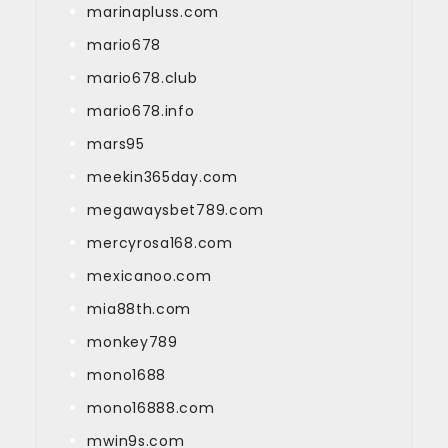
marinapluss.com
mario678
mario678.club
mario678.info
mars95
meekin365day.com
megawaysbet789.com
mercyrosa168.com
mexicanoo.com
mia88th.com
monkey789
mono1688
mono16888.com
mwin9s.com