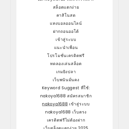
สล็อตแตกง่าย
คาสิโนสด
แทงบอลออนไลน์
ฝากถอนออโต้
เข้าสู่ระบบ
แนะนำเพื่อน
โปรโมชั่นเครดิตฟรี
ทดลองเล่นสล็อต
เกมยิงปลา
เว็บพนันมั่นคง
Keyword Suggest ที่ใช้:
nakoya1688 สมัครสมาชิก
nakoya1688
เข้าสู่ระบบ
nakoya1688 เว็บตรง
เครดิตฟรีไม่ต้องฝาก
เว็บสล็อตแตกง่าย 2025