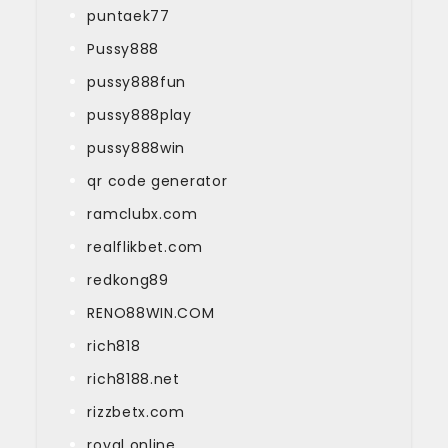
puntaek77
Pussy888
pussy888fun
pussy888play
pussy888win
qr code generator
ramclubx.com
realflikbet.com
redkong89
RENO88WIN.COM
rich818
rich8188.net
rizzbetx.com
royal online