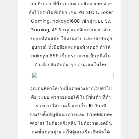
เกมยิงปลา ที่นี่รวมเกมยอดฮิตจากทุกค่าย
ดังไว้ครบในที่เดียว เช่น PG SLOT, Joker
Gaming,
nakoya1688 เข้าสู่ระบบ
SA
Gaming, AE Sexy และอีกมากมาย ด้วย
ระบบที่ทันสมัย ใช้งานง่าย และรองรับทุก
อุปกรณ์ ทั้งมือถือและคอมพิวเตอร์ ทำให้
nakoya1688 เว็บตรง กลายเป็นหนึ่งใน
ตัวเลือกอันดับต้น ๆ ของผู้เล่นในไทย
จุดเด่นที่ทำให้เว็บนี้แตกต่างจากเว็บทั่วไป
คือ ระบบ ฝากถอนออโต้ ไม่มีขั้นต่ำ ที่ทำ
รายการได้รวดเร็วภายใน 10 วินาที
รองรับทั้งบัญชีธนาคารและ TrueMoney
Wallet ไม่ต้องแจ้งสลิป ไม่ต้องรอแอดมิน
ลดขั้นตอนยุ่งยากให้ผู้เล่นเริ่มเดิมพันได้