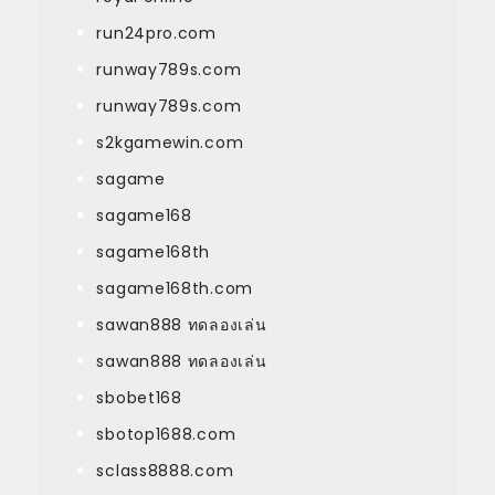
run24pro.com
runway789s.com
runway789s.com
s2kgamewin.com
sagame
sagame168
sagame168th
sagame168th.com
sawan888 ทดลองเล่น
sawan888 ทดลองเล่น
sbobet168
sbotop1688.com
sclass8888.com