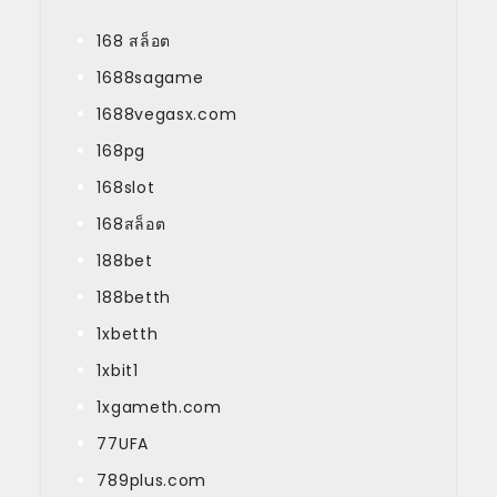
168 สล็อต
1688sagame
1688vegasx.com
168pg
168slot
168สล็อต
188bet
188betth
1xbetth
1xbit1
1xgameth.com
77UFA
789plus.com