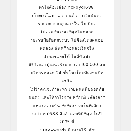
ทำไมต้องเลือก nakoya1688:
เว็บตรงไม่ผ่านเอเย่นต์ การเงินมั่นคง
รวมเกมจากทุกค่ายในเว็บเดียว
โปรโมชั่นเยอะที่สุดในตลาด
รองรับมือถือทุกระบบ ไม่ต้องโหลดแอป
ทดลองเล่นฟรีก่อนลงเงินจริง
ฝากถอนออโต้ ไม่มีขั้นต่ำ
มีรีวิวและผู้เล่นจริงมากกว่า 100,000 คน
บริการตลอด 24 ชั่วโมงโดยทีมงานมือ
อาชีพ
ไม่ว่าคุณจะกำลังหา เว็บพนันที่ปลอดภัย
มั่นคง และให้กำไรจริง หรือเพียงต้องการ
แหล่งความบันเทิงที่ครบจบในที่เดียว
nakoya1688 คือคำตอบที่ดีที่สุด ในปี
2025 นี้
LSI Keywords ที่แทรกไว้แล้ว: